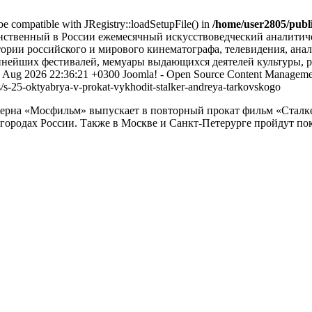
 be compatible with JRegistry::loadSetupFile() in
/home/user2805/publi
единственный в России ежемесячный искусствоведческий аналити
ории российского и мирового кинематографа, телевидения, анал
нейших фестивалей, мемуары выдающихся деятелей культуры, ру
6 Aug 2026 22:36:21 +0300
Joomla! - Open Source Content Manageme
s/s-25-oktyabrya-v-prokat-vykhodit-stalker-andreya-tarkovskogo
рна «Мосфильм» выпускает в повторный прокат фильм «Сталке
городах России. Также в Москве и Санкт-Петерурге пройдут по