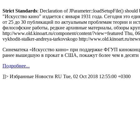
Strict Standards
: Declaration of JParameter::loadSetupFile() should
"Искусство кино" издается с января 1931 года. Сегодня это 
от 25 до 30 публикаций по актуальным проблемам теории и ист
философские работы, редкие архивные материалы, обзоры круп
http://www.old.kinoart.ru/component/content/?view=featured
Thu, 0
vykhodit-stalker-andreya-tarkovskogo
http://www.old.kinoart.ru/new
Синематека «Искусство кино» при поддержке ФГУП киноконце
ранее вышедшую в прокат в США, покажут более чем в десяти 
Подробнее...
]]>
Избранные
Новости
RU
Tue, 02 Oct 2018 12:55:00 +0300