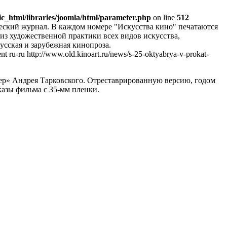
c_html/libraries/joomla/html/parameter.php
on line
512
ческий журнал. В каждом номере "Искусства кино" печатаются
из художественной практики всех видов искусства,
сская и зарубежная кинопроза.
nt
ru-ru
http://www.old.kinoart.ru/news/s-25-oktyabrya-v-prokat-
р» Андрея Тарковского. Отреставрированную версию, годом
казы фильма с 35-мм пленки.