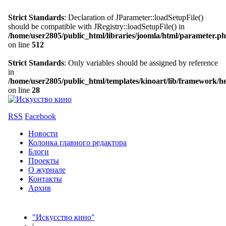
Strict Standards
: Declaration of JParameter::loadSetupFile()
should be compatible with JRegistry::loadSetupFile() in
/home/user2805/public_html/libraries/joomla/html/parameter.p
on line
512
Strict Standards
: Only variables should be assigned by reference
in
/home/user2805/public_html/templates/kinoart/lib/framework/h
on line
28
RSS
Facebook
Новости
Колонка главного редактора
Блоги
Проекты
О журнале
Контакты
Архив
"Искусство кино"