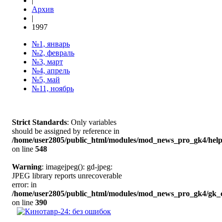
|
Архив
|
1997
№1, январь
№2, февраль
№3, март
№4, апрель
№5, май
№11, ноябрь
Strict Standards
: Only variables
should be assigned by reference in
/home/user2805/public_html/modules/mod_news_pro_gk4/help
on line
548
Warning
: imagejpeg(): gd-jpeg:
JPEG library reports unrecoverable
error: in
/home/user2805/public_html/modules/mod_news_pro_gk4/gk_c
on line
390