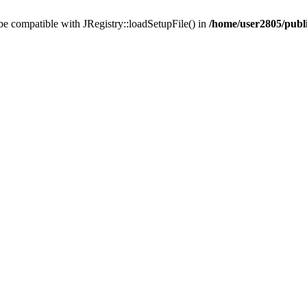
 be compatible with JRegistry::loadSetupFile() in
/home/user2805/publi