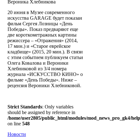
Вероника Хлебникова
20 июня в Музее современного
искусства GARAGE будет показан
фильм Сергея Лозницы «День
Победы». Показ предваряют еще
две короткометражных картины
режиссера – «Отражения» (2014,
17 мин.) и «Старое еврейское
кладбище» (2015, 20 мин.). В связи
с этим событием публикуем статьи
Олега Ковалова и Вероники
Хлебниковой из 3/4 номера
журнала «ИСКУССТВО КИНО» о
фильме «День Победы». Ниже –
рецензия Вероники Хлебниковой.
Strict Standards
: Only variables
should be assigned by reference in
/home/user2805/public_html/modules/mod_news_pro_gk4/help
on line
548
Новости