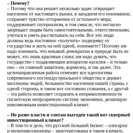
– Почему?
– Потому что она решает несколько задач: отвращает
население от настоящего рынка, в западном его понимании;
сохраняет чувство отторжения от остального мира;
поддерживает патернализм, в том смысле, что негласно
запрещает людям быть самостоятельными, ответственными,
учиться и уметь рассчитывать на себя. Все эти люди
должны ведь постоянно «получать» подкормку от
государства и жить на ней одной, понимаете? Поэтому им
надо понимать, что никакой демократии в природе быть не
может, это лишь красивые слова; им надо думать, что
государство с подавляющим аппаратом насилия – и только
оно – их главный защитник, кормилец, и так далее. Эта
целенаправленная работа отменяет все идеологемы
современного постиндустриального общества и держит
миллионы людей, большинство населения нашей страны, с
одной стороны, в таком вот состоянии сознания, а с другой
– эта работа позволяет сохранять в неприкосновенности
гигантскую непрозрачную систему экономики, делающую
невозможным инвестиционный климат.
– Но разве власти и элитам выгоден такой вот скверный
инвестиционный климат?
– В том-то и дело, что русский большой бизнес – олигархи
и мультимиллионеры – заинтересованы в таком климате,