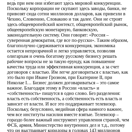
ведь при нем они избегают здесь мировой конкуренции.
Поскольку корпорации не скупают здесь заводы, банки, не
привозят сюда сотни миллионов долларов, как привезли в
Чехию, Словению, Словакию и так далее. Они не строят
здесь общеевропейский контекст, общеевропейский рынок,
общеевропейскую монетарную, банковскую,
законодательную систему. Они говорят: «Россия –
суверенная демократия, где все по-русски». Таким образом,
благополучно сдерживается конкуренция, экономика
остается непрозрачной и легко управляется, позволяя
олигархам и очень богатому русскому бизнесу решать
рабочие вопросы не за такую ерунду, как повышение
качества труда или эффективная конкуренция, а за счет
договоров с властью. Им легче договориться с властью, как
это было при Иване Грозном, при Екатерине II, при
Николае I… Бизнес должен договариваться – это самое
важное. Благодаря этому в России «власть» и
«собственность» пишутся в одно слово. Без разделения:
власть есть собственность, а собственность есть власть и
зависит от власти. И все это поддерживает телевизор.
Поскольку, безусловно, медийная сфера намного важнее,
чем все институты насилия вместе взятые. Телевизор –
гораздо более важный инструмент управления страной, чем
ФСБ, армия, Министерство внутренних дел и т.д., потому
что он выстраивает коридоры в головах 143 миллионов