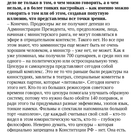
дело не только в том, о чем можно говорить, а о чем
нельзя, а в более тонких настройках – как именно можно
говорить о том или об этом, создавая попутную
иллюзию, что представлены все точки зрения.
– Конечно. Продюсеры же не получают депеши из
Администрации Президента, что, предположим, лица,
начиная с министерского ранга, не могут появляться в
эфире в отрицательном контексте. Такого нет. Но все при
этом знают, что замминистра еще может быть не очень
хорошим человеком, а министр – уже нет, не может. Как я
уже упоминал, мы получили 700 сценариев, и среди них ни
одного – на политическую или остросоциальную тему.
Цензура и самоцензура представляют сегодня собой
единый комплекс. Это не то что раньше были редактуры на
киностудиях, завлиты в театрах, специальные комитеты в
горкомах партии, которые «литовали». Сегодня ничего
этого нет. Кто-то из больших режиссеров советского
времени говорил, что цензура помогала улучшать образную
систему, потому что нужно было обойти 140 поправок, и
ради этого ты придумывал разные эвфемизмы, эзопов язык,
тонкие намеки. Фильмы и спектакли напоминали большой
торт «наполеон», где каждый считывал свой слой – кто-то
видел в этом юмористическую часть, кто-то – глубокую
философию. Неверно думать, что цензуры – которая
официально запрещена в Конституции РФ – нет. Она есть.