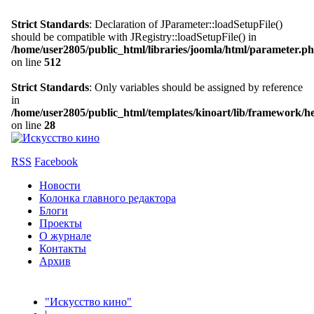
Strict Standards
: Declaration of JParameter::loadSetupFile()
should be compatible with JRegistry::loadSetupFile() in
/home/user2805/public_html/libraries/joomla/html/parameter.p
on line
512
Strict Standards
: Only variables should be assigned by reference
in
/home/user2805/public_html/templates/kinoart/lib/framework/h
on line
28
RSS
Facebook
Новости
Колонка главного редактора
Блоги
Проекты
О журнале
Контакты
Архив
"Искусство кино"