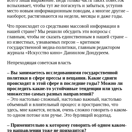
всего лишь выражение. Ведь только часть таких повесток
вспыхивает, чтобы тут же погаснуть и забыться, уступив
место новым информационным поводам, а многие другие –
наоборот, растягиваются на недели, месяцы и даже годы.
Что происходит со средствами массовой информации в
нашей стране? Мы решили обсудить эти вопросы с
главным, чтобы не сказать единственным в нашей стране –
из известных, узнаваемых персон – критиком
государственной медиа-политики, главным редактором
журнала «Искусство кино» Даниилом Дондуреем.
Непреходящая советская власть
– Вы занимаетесь исследованиями государственной
политики в сфере прессы и вещания. Какие сдвиги
происходят в этой сфере в последние годы? Можно ли
проследить какие-то устойчивые тенденции или здесь
множество самых разных направлений?
– Это настолько сложный, настолько важный, настолько
объемный и влиятельный процесс и пространство, что
здесь, мне кажется, нельзя, очень сложно говорить о каком-
то одном потоке или ручье. Это бурлящий водопад.
– Применительно к которому говорить об одном каком-
то направлении тоже не приходится?