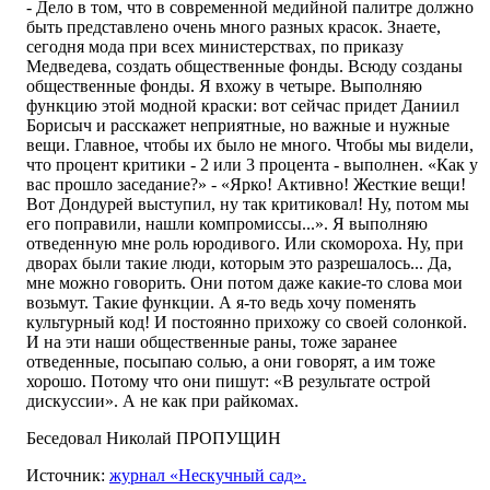
- Дело в том, что в современной медийной палитре должно
быть представлено очень много разных красок. Знаете,
сегодня мода при всех министерствах, по приказу
Медведева, создать общественные фонды. Всюду созданы
общественные фонды. Я вхожу в четыре. Выполняю
функцию этой модной краски: вот сейчас придет Даниил
Борисыч и расскажет неприятные, но важные и нужные
вещи. Главное, чтобы их было не много. Чтобы мы видели,
что процент критики - 2 или 3 процента - выполнен. «Как у
вас прошло заседание?» - «Ярко! Активно! Жесткие вещи!
Вот Дондурей выступил, ну так критиковал! Ну, потом мы
его поправили, нашли компромиссы...». Я выполняю
отведенную мне роль юродивого. Или скомороха. Ну, при
дворах были такие люди, которым это разрешалось... Да,
мне можно говорить. Они потом даже какие-то слова мои
возьмут. Такие функции. А я-то ведь хочу поменять
культурный код! И постоянно прихожу со своей солонкой.
И на эти наши общественные раны, тоже заранее
отведенные, посыпаю солью, а они говорят, а им тоже
хорошо. Потому что они пишут: «В результате острой
дискуссии». А не как при райкомах.
Беседовал Николай ПРОПУЩИН
Источник:
журнал «Нескучный сад».