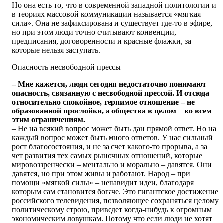
Но она есть то, что в современной западной политологии и
в теориях массовой коммуникации называется «мягкая
сила». Она не зафиксирована и существует где-то в эфире,
но при этом люди точно считывают конвенции,
предписания, договоренности и красные флажки, за
которые нельзя заступать.
Опасность несвободной прессы
– Мне кажется, люди сегодня недостаточно понимают
опасность, связанную с несвободной прессой. И отсюда
относительно спокойное, терпимое отношение – не
образованной прослойки, а общества в целом – ко всем
этим ограничениям.
– Не на всякий вопрос может быть дан прямой ответ. Но на
каждый вопрос может быть много ответов. У нас сильный
рост благосостояния, и не за счет какого-то прорыва, а за
чет развития тех самых рыночных отношений, которые
мировоззренчески – ментально и морально – давятся. Они
давятся, но при этом живы и работают. Народ – при
помощи «мягкой силы» – ненавидит идеи, благодаря
которым сам становится богаче. Это гигантское достижение
российского телевидения, позволяющее сохраняться целому
политическому строю, приведет когда-нибудь к огромным
экономическим ловушкам. Потому что если люди не хотят