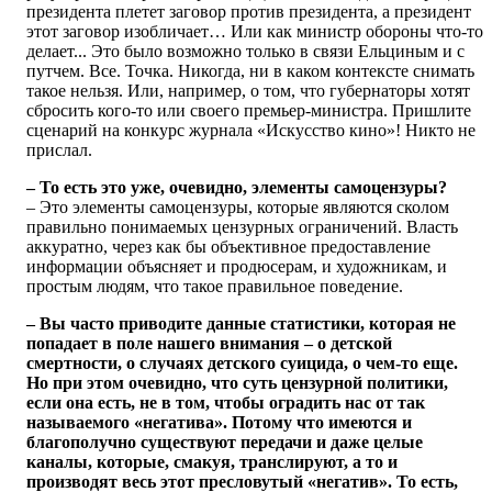
президента плетет заговор против президента, а президент
этот заговор изобличает… Или как министр обороны что-то
делает... Это было возможно только в связи Ельциным и с
путчем. Все. Точка. Никогда, ни в каком контексте снимать
такое нельзя. Или, например, о том, что губернаторы хотят
сбросить кого-то или своего премьер-министра. Пришлите
сценарий на конкурс журнала «Искусство кино»! Никто не
прислал.
– То есть это уже, очевидно, элементы самоцензуры?
– Это элементы самоцензуры, которые являются сколом
правильно понимаемых цензурных ограничений. Власть
аккуратно, через как бы объективное предоставление
информации объясняет и продюсерам, и художникам, и
простым людям, что такое правильное поведение.
– Вы часто приводите данные статистики, которая не
попадает в поле нашего внимания – о детской
смертности, о случаях детского суицида, о чем-то еще.
Но при этом очевидно, что суть цензурной политики,
если она есть, не в том, чтобы оградить нас от так
называемого «негатива». Потому что имеются и
благополучно существуют передачи и даже целые
каналы, которые, смакуя, транслируют, а то и
производят весь этот пресловутый «негатив». То есть,