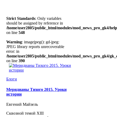
Strict Standards
: Only variables
should be assigned by reference in
/home/user2805/public_html/modules/mod_news_pro_gk4/help
on line
548
Warning
: imagejpeg(): gd-jpeg:
JPEG library reports unrecoverable
error: in
/home/user2805/public_html/modules/mod_news_pro_gk4/gk_c
on line
390
Блоги
Меридианы Тихого 2015. Уроки
истории
Евгений Майзель
Cквозной темой XIII