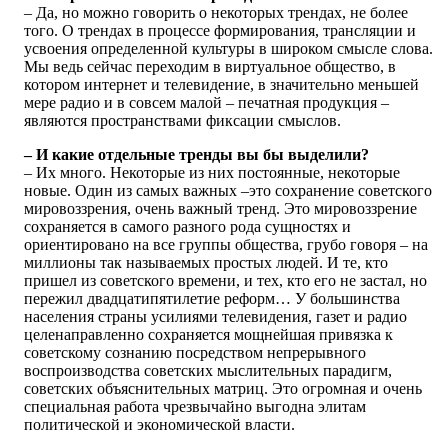
– Да, но можно говорить о некоторых трендах, не более
того. О трендах в процессе формирования, трансляции и
усвоения определенной культуры в широком смысле слова.
Мы ведь сейчас переходим в виртуальное общество, в
котором интернет и телевидение, в значительно меньшей
мере радио и в совсем малой – печатная продукция –
являются пространствами фиксации смыслов.
– И какие отдельные тренды вы бы выделили?
– Их много. Некоторые из них постоянные, некоторые
новые. Один из самых важных –это сохранение советского
мировоззрения, очень важный тренд. Это мировоззрение
сохраняется в самого разного рода сущностях и
ориентировано на все группы общества, грубо говоря – на
миллионы так называемых простых людей. И те, кто
пришел из советского времени, и тех, кто его не застал, но
пережил двадцатипятилетие реформ… У большинства
населения страны усилиями телевидения, газет и радио
целенаправленно сохраняется мощнейшая привязка к
советскому сознанию посредством непрерывного
воспроизводства советских мыслительных парадигм,
советских объяснительных матриц. Это огромная и очень
специальная работа чрезвычайно выгодна элитам
политической и экономической власти.