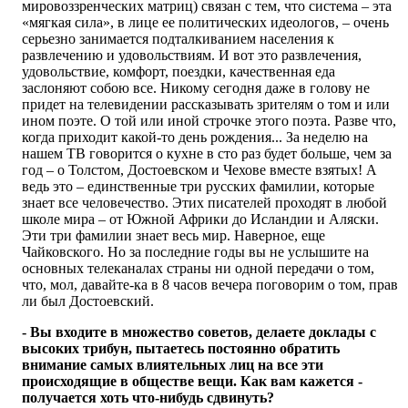
мировоззренческих матриц) связан с тем, что система – эта
«мягкая сила», в лице ее политических идеологов, – очень
серьезно занимается подталкиванием населения к
развлечению и удовольствиям. И вот это развлечения,
удовольствие, комфорт, поездки, качественная еда
заслоняют собою все. Никому сегодня даже в голову не
придет на телевидении рассказывать зрителям о том и или
ином поэте. О той или иной строчке этого поэта. Разве что,
когда приходит какой-то день рождения... За неделю на
нашем ТВ говорится о кухне в сто раз будет больше, чем за
год – о Толстом, Достоевском и Чехове вместе взятых! А
ведь это – единственные три русских фамилии, которые
знает все человечество. Этих писателей проходят в любой
школе мира – от Южной Африки до Исландии и Аляски.
Эти три фамилии знает весь мир. Наверное, еще
Чайковского. Но за последние годы вы не услышите на
основных телеканалах страны ни одной передачи о том,
что, мол, давайте-ка в 8 часов вечера поговорим о том, прав
ли был Достоевский.
- Вы входите в множество советов, делаете доклады с
высоких трибун, пытаетесь постоянно обратить
внимание самых влиятельных лиц на все эти
происходящие в обществе вещи. Как вам кажется -
получается хоть что-нибудь сдвинуть?