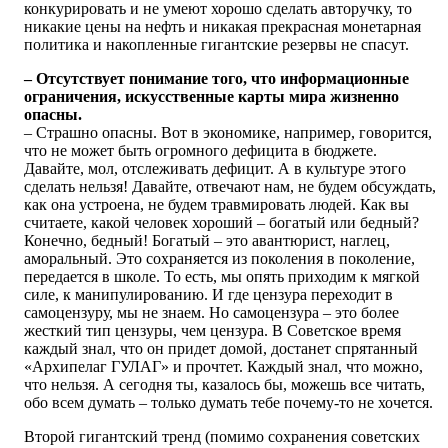
конкурировать и не умеют хорошо сделать авторучку, то
никакие цены на нефть и никакая прекрасная монетарная
политика и накопленные гигантские резервы не спасут.
– Отсутствует понимание того, что информационные
ограничения, искусственные карты мира жизненно
опасны.
– Страшно опасны. Вот в экономике, например, говорится,
что не может быть огромного дефицита в бюджете.
Давайте, мол, отслеживать дефицит. А в культуре этого
сделать нельзя! Давайте, отвечают нам, не будем обсуждать,
как она устроена, не будем травмировать людей. Как вы
считаете, какой человек хороший – богатый или бедный?
Конечно, бедный! Богатый – это авантюрист, наглец,
аморальный. Это сохраняется из поколения в поколение,
передается в школе. То есть, мы опять приходим к мягкой
силе, к манипулированию. И где цензура переходит в
самоцензуру, мы не знаем. Но самоцензура – это более
жесткий тип цензуры, чем цензура. В Советское время
каждый знал, что он придет домой, достанет спрятанный
«Архипелаг ГУЛАГ» и прочтет. Каждый знал, что можно,
что нельзя. А сегодня ты, казалось бы, можешь все читать,
обо всем думать – только думать тебе почему-то не хочется.
Второй гигантский тренд (помимо сохранения советских