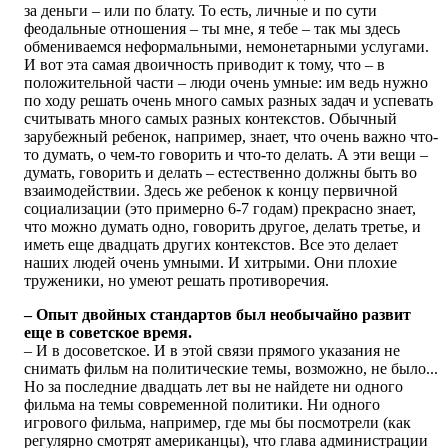
за деньги – или по блату. То есть, личные и по сути
феодальные отношения – ты мне, я тебе – так мы здесь
обмениваемся неформальными, немонетарными услугами.
И вот эта самая двоичность приводит к тому, что – в
положительной части – люди очень умные: им ведь нужно
по ходу решать очень много самых разных задач и успевать
считывать много самых разных контекстов. Обычный
зарубежный ребенок, например, знает, что очень важно что-
то думать, о чем-то говорить и что-то делать. А эти вещи –
думать, говорить и делать – естественно должны быть во
взаимодействии. Здесь же ребенок к концу первичной
социализации (это примерно 6-7 годам) прекрасно знает,
что можно думать одно, говорить другое, делать третье, и
иметь еще двадцать других контекстов. Все это делает
наших людей очень умными. И хитрыми. Они плохие
труженики, но умеют решать противоречия.
– Опыт двойных стандартов был необычайно развит
еще в советское время.
– И в досоветское. И в этой связи прямого указания не
снимать фильм на политические темы, возможно, не было...
Но за последние двадцать лет вы не найдете ни одного
фильма на темы современной политики. Ни одного
игрового фильма, например, где мы бы посмотрели (как
регулярно смотрят американцы), что глава администрации