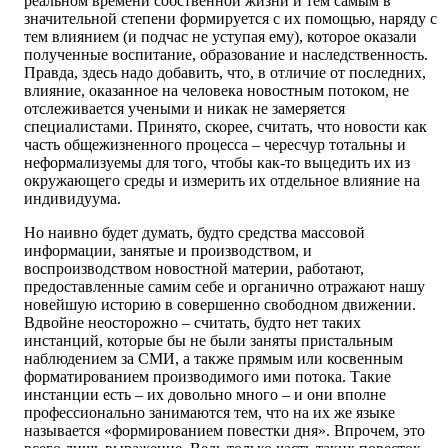
реальном времени собственной жизни и тем самым в
значительной степени формируется с их помощью, наряду с
тем влиянием (и подчас не уступая ему), которое оказали
полученные воспитание, образование и наследственность.
Правда, здесь надо добавить, что, в отличие от последних,
влияние, оказанное на человека новостным потоком, не
отслеживается учеными и никак не замеряется
специалистами. Принято, скорее, считать, что новости как
часть общежизненного процесса – чересчур тотальны и
неформализуемы для того, чтобы как-то выцедить их из
окружающего среды и измерить их отдельное влияние на
индивидуума.
Но наивно будет думать, будто средства массовой
информации, занятые и производством, и
воспроизводством новостной материи, работают,
предоставленные самим себе и органично отражают нашу
новейшую историю в совершенно свободном движении.
Вдвойне неосторожно – считать, будто нет таких
инстанций, которые бы не были заняты пристальным
наблюдением за СМИ, а также прямым или косвенным
форматированием производимого ими потока. Такие
инстанции есть – их довольно много – и они вполне
профессионально занимаются тем, что на их же языке
называется «формированием повестки дня». Впрочем, это