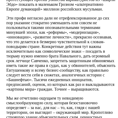
Эбдо» показать в маленьком Грозном «альтернативно
Европе думающий» миллион российских мусульман.
Эти профи негласно дали не отрефлексированное до сих
пор указание стократно уменьшить или совсем не
пользоваться такими опознавательными терминами
минувшей эпохи, как «реформы», «модернизация»,
«инновации», «развитие личности», прекрасно осознавая,
что это делается в безмерно чувствительной к словам-
поводырям стране. Конкретные действия тут важны
исключительно как символические знаки – посадить в
тюрьму нужно именно брата Навального, дать огромный
срок летчице Савченко, запретить защитникам обвиняемых
иметь такие же права в судах, как у обвинителей, объяснить
Евтушенкову и всему бизнес-сообществу, как правильно
следует вести себя в сюжетах, аналогичных истории с
«Башнефтью». Тысячи ежедневных инициатив,
предписаний, оценок, из которых как раз и выкладываются
«картины мира» граждан. Точнее – выращиваются.
Мы же отчетливо ощущаем ту невидимую
смыслообразующую силу, которая безостановочно
определяет – за нас, для нас – то, как, глядя с нашей
территории, он выглядит – окружающий мир. Кропотливо
строящую здание объяснительных схем, ценностных