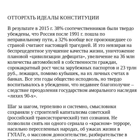
ОТТОРГАТЬ ИДЕАЛЫ КОНСТИТУЦИИ
В результате в 2015 г. 38% соотечественников были твердо
убеждены, что Россия после 1991 г. пошла по
неправильному пути, а 32% вообще все произошедшее со
страной считают настоящей трагедией. И это невзирая на
беспрецедентное улучшение качества жизни, уничтожение
плановой «цивилизации дефицита», увеличение на 36 млн
количества автомобилей в собственности граждан,
сорокакратный рост числа зарубежных паспортов и 23 трлн
руб., лежащих, помимо кубышек, на их личных счетах в
банках. Все эти годы общество исподволь, но твердо
воспитывалось в убеждении, что недавнее благополучие –
следствие преодоления государством аморального наследия
«лихих 90-х».
Шаг за шагом, терпеливо и системно, смысловики
сохраняли у строителей капитализма советский
(российский трансисторический) тип сознания. Не
позволили снять ни одного сериала о «красном» терроре,
насильно переселенных народах, об ужасах жизни в
ГУЛАГе, о массовом доносительстве, разбирательстве в