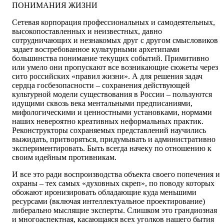
ПОНИМАНИЯ ЖИЗНИ
Сетевая корпорация профессиональных и самодеятельных,
высокопоставленных и неизвестных, давно
сотрудничающих и незнакомых друг с другом смысловиков
задает востребованное культурными архетипами
большинства понимание текущих событий. Примитивно
или умело они пропускают все возникающие сюжеты через
сито российских «правил жизни». А для решения задач
сердца госбезопасности – сохранения действующей
культурной модели существования в России – пользуются
идущими сквозь века ментальными предписаниями,
мифологическими и ценностными установками, нормами
наших невероятно креативных неформальных практик.
Реконструкторы сохраняемых представлений научились
выжидать, притворяться, придумывать и административно
экспериментировать. Быть всегда начеку по отношению к
своим идейным противникам.
И все это ради воспроизводства объекта своего попечения и
охраны – тех самых «духовных скреп», по поводу которых
обожают иронизировать обладающие куда меньшими
ресурсами (включая интеллектуальное проектирование)
либерально мыслящие эксперты. Слишком это грандиозная
и многоаспектная, касающаяся всех уголков нашего бытия