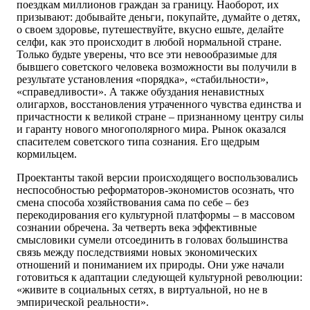
поездкам миллионов граждан за границу. Наоборот, их
призывают: добывайте деньги, покупайте, думайте о детях,
о своем здоровье, путешествуйте, вкусно ешьте, делайте
селфи, как это происходит в любой нормальной стране.
Только будьте уверены, что все эти невообразимые для
бывшего советского человека возможности вы получили в
результате установления «порядка», «стабильности»,
«справедливости». А также обуздания ненавистных
олигархов, восстановления утраченного чувства единства и
причастности к великой стране – признанному центру силы
и гаранту нового многополярного мира. Рынок оказался
спасителем советского типа сознания. Его щедрым
кормильцем.
Проектанты такой версии происходящего воспользовались
неспособностью реформаторов-экономистов осознать, что
смена способа хозяйствования сама по себе – без
перекодирования его культурной платформы – в массовом
сознании обречена. За четверть века эффективные
смысловики сумели отсоединить в головах большинства
связь между последствиями новых экономических
отношений и пониманием их природы. Они уже начали
готовиться к адаптации следующей культурной революции:
«живите в социальных сетях, в виртуальной, но не в
эмпирической реальности».