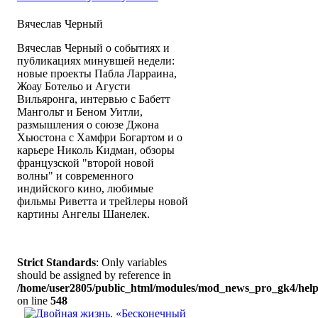
Вячеслав Черный
Вячеслав Черный о событиях и
публикациях минувшей недели:
новые проекты Пабла Ларраина,
Жоау Ботельо и Агусти
Вильяронга, интервью с Бабетт
Мангольт и Беном Уитли,
размышления о союзе Джона
Хьюстона с Хамфри Богартом и о
карьере Николь Кидман, обзоры
французской "второй новой
волны" и современного
индийского кино, любимые
фильмы Риветта и трейлеры новой
картины Ангелы Шанелек.
Strict Standards
: Only variables
should be assigned by reference in
/home/user2805/public_html/modules/mod_news_pro_gk4/help
on line
548