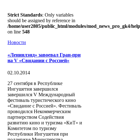
Strict Standards
: Only variables
should be assigned by reference in
/home/user2805/public_html/modules/mod_news_pro_gk4/help
on line
548
Новости
«Ленинлэнд» завоевал Гран-при
на V «Свидании с Россией»
02.10.2014
27 сентября в Республике
Ингушетия завершился
завершился V Международный
фестиваль туристического кино
«Свидание с Россией». Фестиваль
проводился Некоммерческим
партнерством Содействия
развитию кино и туризма «КиТ» и
Комитетом по туризму
Республики Ингушетия при
поддержке Министерства