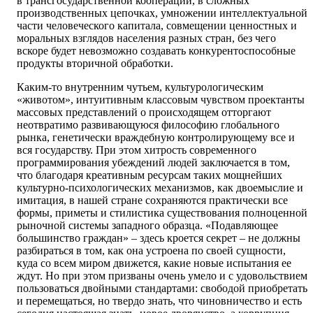
в трансгосударственной кооперации, в сложных
производственных цепочках, умножении интеллектуальной
части человеческого капитала, совмещении ценностных и
моральных взглядов населения разных стран, без чего
вскоре будет невозможно создавать конкурентоспособные
продукты вторичной обработки.
Каким-то внутренним чутьем, культурологическим
«животом», интуитивным классовым чувством проектанты
массовых представлений о происходящем отторгают
неотвратимо развивающуюся философию глобального
рынка, генетически враждебную контролирующему все и
вся государству. При этом хитрость современного
программирования убеждений людей заключается в том,
что благодаря креативным ресурсам таких мощнейших
культурно-психологических механизмов, как двоемыслие и
имитация, в нашей стране сохраняются практически все
формы, приметы и стилистика существования полноценной
рыночной системы западного образца. «Подавляющее
большинство граждан» – здесь кроется секрет – не должны
разбираться в том, как она устроена по своей сущности,
куда со всем миром движется, какие новые испытания ее
ждут. Но при этом призваны очень умело и с удовольствием
пользоваться двойными стандартами: свободой приобретать
и перемещаться, но твердо знать, что чиновничество и есть