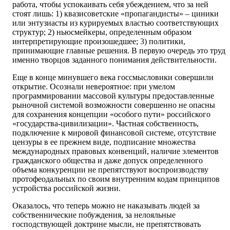
работа, чтобы успокаивать себя убеждением, что за ней
стоят лишь: 1) квазисоветские «пропагандисты» – циники
или энтузиасты из курируемых властью соответствующих
структур; 2) ньюсмейкеры, определенным образом
интерпретирующие произошедшее; 3) политики,
принимающие главные решения. В первую очередь это труд
именно творцов заданного понимания действительности.
Еще в конце минувшего века госсмысловики совершили
открытие. Осознали невероятное: при умелом
программировании массовой культуры предоставленные
рыночной системой возможности совершенно не опасны
для сохранения концепции «особого пути» российского
«государства-цивилизации». Частная собственность,
подключение к мировой финансовой системе, отсутствие
цензуры в ее прежнем виде, подписание множества
международных правовых конвенций, наличие элементов
гражданского общества и даже допуск определенного
объема конкуренции не препятствуют воспроизводству
протофеодальных по своим внутренним кодам принципов
устройства российской жизни.
Оказалось, что теперь можно не наказывать людей за
собственнические побуждения, за нелояльные
господствующей доктрине мысли, не препятствовать