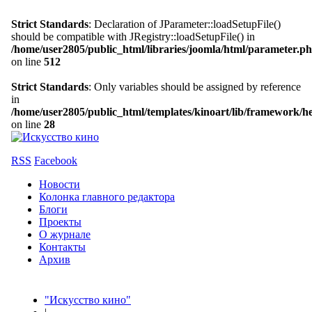
Strict Standards
: Declaration of JParameter::loadSetupFile()
should be compatible with JRegistry::loadSetupFile() in
/home/user2805/public_html/libraries/joomla/html/parameter.p
on line
512
Strict Standards
: Only variables should be assigned by reference
in
/home/user2805/public_html/templates/kinoart/lib/framework/h
on line
28
RSS
Facebook
Новости
Колонка главного редактора
Блоги
Проекты
О журнале
Контакты
Архив
"Искусство кино"