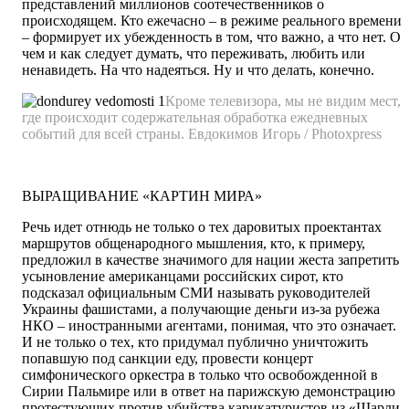
представлений миллионов соотечественников о
происходящем. Кто ежечасно – в режиме реального времени
– формирует их убежденность в том, что важно, а что нет. О
чем и как следует думать, что переживать, любить или
ненавидеть. На что надеяться. Ну и что делать, конечно.
Кроме телевизора, мы не видим мест,
где происходит содержательная обработка ежедневных
событий для всей страны.
Евдокимов Игорь / Photoxpress
ВЫРАЩИВАНИЕ «КАРТИН МИРА»
Речь идет отнюдь не только о тех даровитых проектантах
маршрутов общенародного мышления, кто, к примеру,
предложил в качестве значимого для нации жеста запретить
усыновление американцами российских сирот, кто
подсказал официальным СМИ называть руководителей
Украины фашистами, а получающие деньги из-за рубежа
НКО – иностранными агентами, понимая, что это означает.
И не только о тех, кто придумал публично уничтожить
попавшую под санкции еду, провести концерт
симфонического оркестра в только что освобожденной в
Сирии Пальмире или в ответ на парижскую демонстрацию
протестующих против убийства карикатуристов из «Шарли