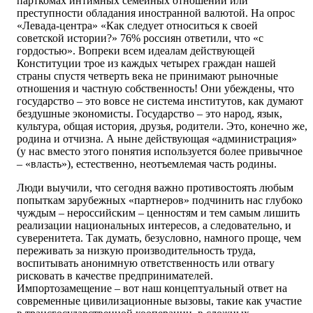
парткомах интимных семейных отношений или
преступности обладания иностранной валютой. На опрос
«Левада-центра» «Как следует относиться к своей
советской истории?» 76% россиян ответили, что «с
гордостью». Вопреки всем идеалам действующей
Конституции трое из каждых четырех граждан нашей
страны спустя четверть века не принимают рыночные
отношения и частную собственность! Они убеждены, что
государство – это вовсе не система институтов, как думают
бездушные экономисты. Государство – это народ, язык,
культура, общая история, друзья, родители. Это, конечно же,
родина и отчизна. А ныне действующая «администрация»
(у нас вместо этого понятия используется более привычное
– «власть»), естественно, неотъемлемая часть родины.
Люди выучили, что сегодня важно противостоять любым
попыткам зарубежных «партнеров» подчинить нас глубоко
чуждым – нероссийским – ценностям и тем самым лишить
реализации национальных интересов, а следовательно, и
суверенитета. Так думать, безусловно, намного проще, чем
переживать за низкую производительность труда,
воспитывать анонимную ответственность или отвагу
рисковать в качестве предпринимателей.
Импортозамещение – вот наш концептуальный ответ на
современные цивилизационные вызовы, такие как участие