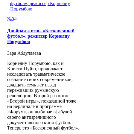
№3/4
Двойная жизнь. «Бесконечный
футбол», режиссер Корнелиу
Порумбою
Зара Абдуллаева
Корнелиу Порумбою, как и
Кристи Пуйю, продолжает
исследовать травматическое
сознание своих современников,
двадцать семь лет назад
переживших румынскую
революцию. Второй раз после
«Второй игры», показанной тоже
на Берлинале в программе
«Форум», он выбирает фабулой
своего антизрелищного
документального кино футбол.
Теперь это «Бесконечный футбол».