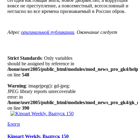
сегодня настоящая знать, новое дворянство, а коррупция
вовсе не преступление, а повсеместный, всесословный и
негласно во все времена признаваемый в России оброк.
Адрес
оригинальной публикации
. Окончание следует
Strict Standards
: Only variables
should be assigned by reference in
/home/user2805/public_html/modules/mod_news_pro_gk4/help
on line
548
Warning
: imagejpeg(): gd-jpeg:
JPEG library reports unrecoverable
error: in
/home/user2805/public_html/modules/mod_news_pro_gk4/gk_c
on line
390
Блоги
Kinoart Weekly. Выпуск 150