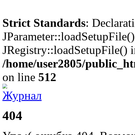
Strict Standards
: Declarat
JParameter::loadSetupFile(
JRegistry::loadSetupFile() 
/home/user2805/public_ht
on line
512
404