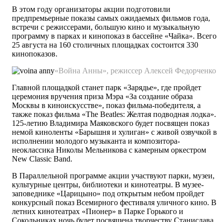
В этом году организаторы акции подготовили
предпремьерные показы самых ожидаемых фильмов года,
встречи с режиссерами, большую кино и музыкальную
программу в парках и кинопоказ в бассейне «Чайка». Всего
25 августа на 160 столичных площадках состоится 330
кинопоказов.
«Война Анны», режиссер Алексей Федорченко
Главной площадкой станет парк «Зарядье», где пройдет
церемония вручения приза Мэра «За создание образа
Москвы в киноискусстве», показ фильма-победителя, а
также показ фильма «The Beatles: Желтая подводная лодка».
125-летию Владимира Маяковского будет посвящен показ
немой киноленты «Барышня и хулиган» с живой озвучкой в
исполнении молодого музыканта и композитора-
неоклассика Николы Мельникова с камерным оркестром
New Classic Band.
В Параллельной программе акции участвуют парки, музеи,
культурные центры, библиотеки и кинотеатры. В музее-
заповеднике «Царицыно» под открытым небом пройдет
конкурсный показ Всемирного фестиваля уличного кино. В
летних кинотеатрах «Пионер» в Парке Горького и
Сокольниках ночь будет посвящена творчеству Станислава