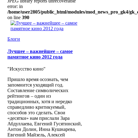
JPEG library reports unrecoverable
error: in
/home/user2805/public_html/modules/mod_news_pro_gk4/gk_c
on line
390
Блоги
Лучшее – важнейшее – самое
памятное кино 2012 года
"Искусство кино"
Пришло время осознать, чем
запомнится уходящий год.
Составление символических
рейтингов – один из
традиционных, хотя и нередко
справедливо критикуемый,
способов это сделать. Свои
«десятки» нам прислали Зара
Абдуллаева, Евгений Гусятинский,
Антон Долин, Инна Кушнарева,
Евгений Майзель, Алексей