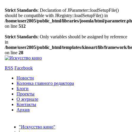
Strict Standards
: Declaration of JParameter::loadSetupFile()
should be compatible with JRegistry::loadSetupFile() in
/home/user2805/public_html/libraries/joomla/html/parameter.p
on line
512
Strict Standards
: Only variables should be assigned by reference
in
/home/user2805/public_html/templates/kinoart/lib/framework/h
on line
28
RSS
Facebook
Новости
Колонка главного редактора
Блоги
Проекты
О журнале
Контакты
Архив
"Искусство кино"