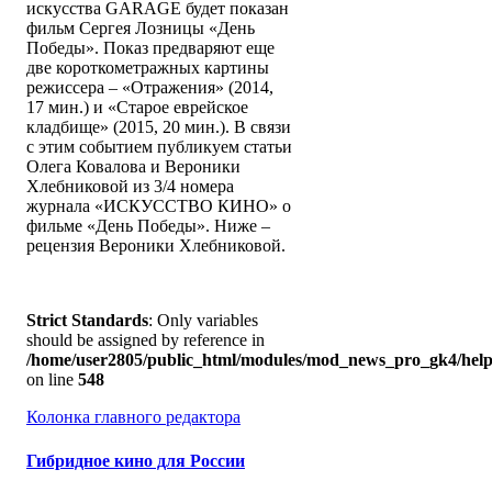
искусства GARAGE будет показан
фильм Сергея Лозницы «День
Победы». Показ предваряют еще
две короткометражных картины
режиссера – «Отражения» (2014,
17 мин.) и «Старое еврейское
кладбище» (2015, 20 мин.). В связи
с этим событием публикуем статьи
Олега Ковалова и Вероники
Хлебниковой из 3/4 номера
журнала «ИСКУССТВО КИНО» о
фильме «День Победы». Ниже –
рецензия Вероники Хлебниковой.
Strict Standards
: Only variables
should be assigned by reference in
/home/user2805/public_html/modules/mod_news_pro_gk4/help
on line
548
Колонка главного редактора
Гибридное кино для России