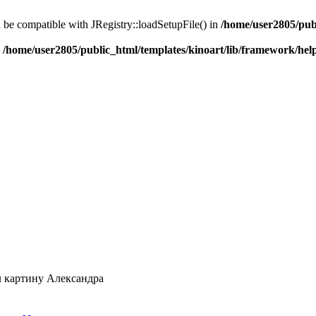
d be compatible with JRegistry::loadSetupFile() in
/home/user2805/pub
n
/home/user2805/public_html/templates/kinoart/lib/framework/hel
л картину Александра