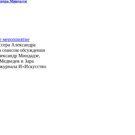
андра Миндадзе
е мероприятие
ссера Александра
а сеансом обсуждении
лександр Миндадзе,
Медведев и Зара
р журнала И«Искусство