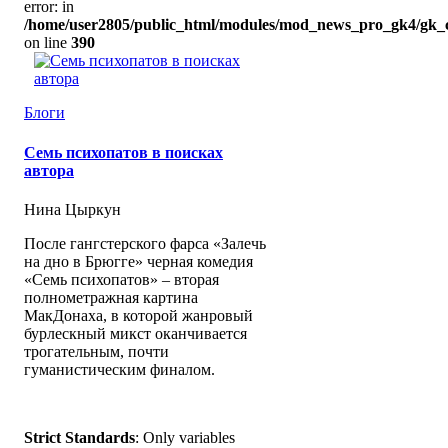
error: in
/home/user2805/public_html/modules/mod_news_pro_gk4/gk_c
on line
390
Блоги
Семь психопатов в поисках
автора
Нина Цыркун
После гангстерского фарса «Залечь
на дно в Брюгге» черная комедия
«Семь психопатов» – вторая
полнометражная картина
МакДонаха, в которой жанровый
бурлескный микст оканчивается
трогательным, почти
гуманистическим финалом.
Strict Standards
: Only variables