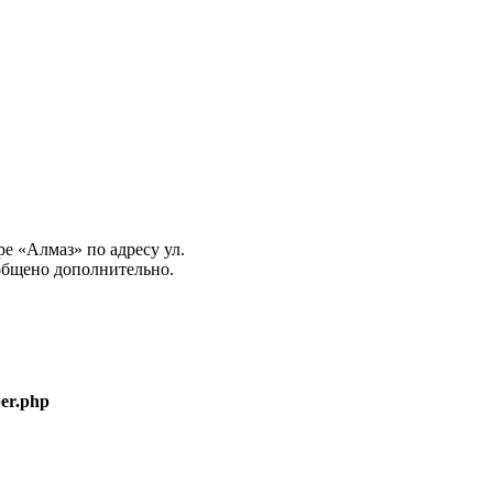
е «Алмаз» по адресу ул.
общено дополнительно.
er.php