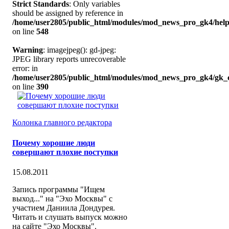
Strict Standards
: Only variables
should be assigned by reference in
/home/user2805/public_html/modules/mod_news_pro_gk4/help
on line
548
Warning
: imagejpeg(): gd-jpeg:
JPEG library reports unrecoverable
error: in
/home/user2805/public_html/modules/mod_news_pro_gk4/gk_c
on line
390
Колонка главного редактора
Почему хорошие люди
совершают плохие поступки
15.08.2011
Запись программы "Ищем
выход..." на "Эхо Москвы" с
участием Даниила Дондурея.
Читать и слушать выпуск можно
на сайте "Эхо Москвы".