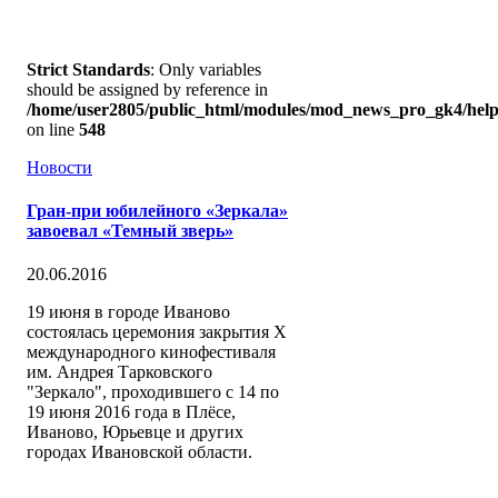
Strict Standards
: Only variables
should be assigned by reference in
/home/user2805/public_html/modules/mod_news_pro_gk4/help
on line
548
Новости
Гран-при юбилейного «Зеркала»
завоевал «Темный зверь»
20.06.2016
19 июня в городе Иваново
состоялась церемония закрытия X
международного кинофестиваля
им. Андрея Тарковского
"Зеркало", проходившего с 14 по
19 июня 2016 года в Плёсе,
Иваново, Юрьевце и других
городах Ивановской области.