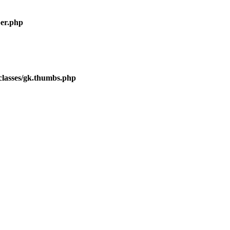
er.php
lasses/gk.thumbs.php