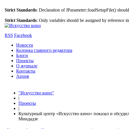
Strict Standards
: Declaration of JParameter::loadSetupFile() shoul
Strict Standards
: Only variables should be assigned by reference i
RSS
Facebook
Новости
Колонка главного редактора
Блоги
Проекты
О журнале
Контакты
Архив
"Искусство кино"
|
Проекты
|
Культурный центр «Искусство кино» показал и обсуди
Миндадзе