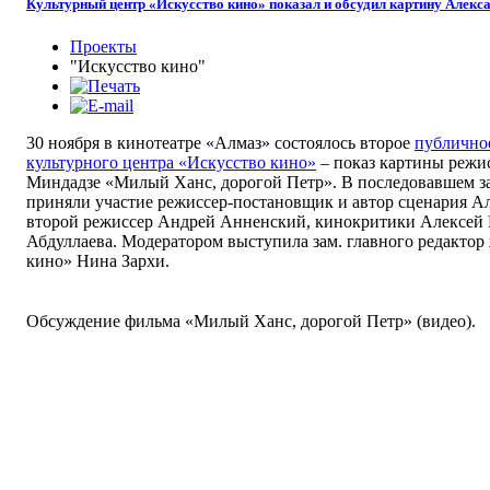
Культурный центр «Искусство кино» показал и обсудил картину Алекс
Проекты
"Искусство кино"
30 ноября в кинотеатре «Алмаз» состоялось второе
публично
культурного центра «Искусство кино»
– показ картины режи
Миндадзе
«
М
илый Ханс, дорогой Петр
»
. В последовавшем з
приняли участие режиссер-постановщик и автор сценария А
второй режиссер Андрей Анненский, кинокритики Алексей 
Абдуллаева. Модератором выступила зам. главного редакто
кино» Нина Зархи.
Обсуждение фильма
«
Милый Ханс, дорогой Петр
» (видео).