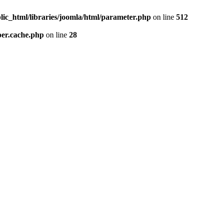
lic_html/libraries/joomla/html/parameter.php
on line
512
per.cache.php
on line
28