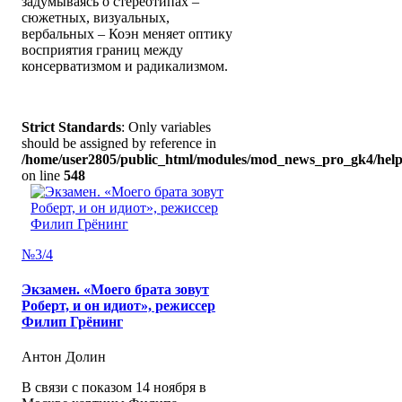
задумываясь о стереотипах –
сюжетных, визуальных,
вербальных – Коэн меняет оптику
восприятия границ между
консерватизмом и радикализмом.
Strict Standards
: Only variables
should be assigned by reference in
/home/user2805/public_html/modules/mod_news_pro_gk4/help
on line
548
№3/4
Экзамен. «Моего брата зовут
Роберт, и он идиот», режиссер
Филип Грёнинг
Антон Долин
В связи с показом 14 ноября в