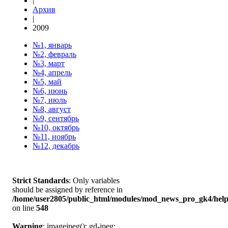
|
Архив
|
2009
№1, январь
№2, февраль
№3, март
№4, апрель
№5, май
№6, июнь
№7, июль
№8, август
№9, сентябрь
№10, октябрь
№11, ноябрь
№12, декабрь
Strict Standards
: Only variables
should be assigned by reference in
/home/user2805/public_html/modules/mod_news_pro_gk4/help
on line
548
Warning
: imagejpeg(): gd-jpeg: