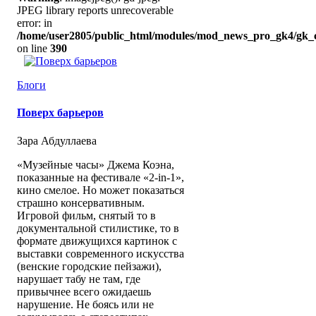
JPEG library reports unrecoverable
error: in
/home/user2805/public_html/modules/mod_news_pro_gk4/gk_c
on line
390
Блоги
Поверх барьеров
Зара Абдуллаева
«Музейные часы» Джема Коэна,
показанные на фестивале «2-in-1»,
кино смелое. Но может показаться
страшно консервативным.
Игровой фильм, снятый то в
документальной стилистике, то в
формате движущихся картинок с
выставки современного искусства
(венские городские пейзажи),
нарушает табу не там, где
привычнее всего ожидаешь
нарушение. Не боясь или не