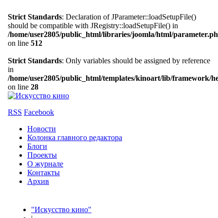
Strict Standards
: Declaration of JParameter::loadSetupFile()
should be compatible with JRegistry::loadSetupFile() in
/home/user2805/public_html/libraries/joomla/html/parameter.p
on line
512
Strict Standards
: Only variables should be assigned by reference
in
/home/user2805/public_html/templates/kinoart/lib/framework/h
on line
28
RSS
Facebook
Новости
Колонка главного редактора
Блоги
Проекты
О журнале
Контакты
Архив
"Искусство кино"