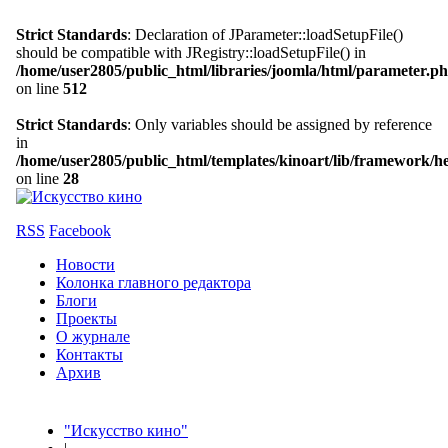
Strict Standards
: Declaration of JParameter::loadSetupFile()
should be compatible with JRegistry::loadSetupFile() in
/home/user2805/public_html/libraries/joomla/html/parameter.p
on line
512
Strict Standards
: Only variables should be assigned by reference
in
/home/user2805/public_html/templates/kinoart/lib/framework/h
on line
28
RSS
Facebook
Новости
Колонка главного редактора
Блоги
Проекты
О журнале
Контакты
Архив
"Искусство кино"