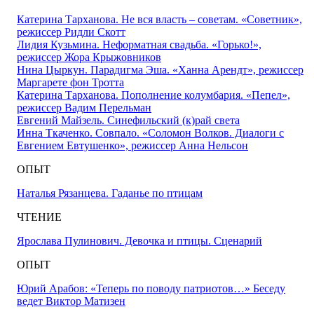
Катерина Тарханова. Не вся власть – советам. «Советник»,
режиссер Ридли Скотт
Лидия Кузьмина. Неформатная свадьба. «Горько!»,
режиссер Жора Крыжовников
Нина Цыркун. Парадигма Эша. «Ханна Арендт», режиссер
Маргарете фон Тротта
Катерина Тарханова. Пополнение колумбария. «Пепел»,
режиссер Вадим Перельман
Евгений Майзель. Синефильский (к)рай света
Инна Ткаченко. Совпало. «Соломон Волков. Диалоги с
Евгением Евтушенко», режиссер Анна Нельсон
ОПЫТ
Наталья Рязанцева. Гаданье по птицам
ЧТЕНИЕ
Ярослава Пулинович. Девочка и птицы. Сценарий
ОПЫТ
Юрий Арабов: «Теперь по поводу патриотов…» Беседу
ведет Виктор Матизен