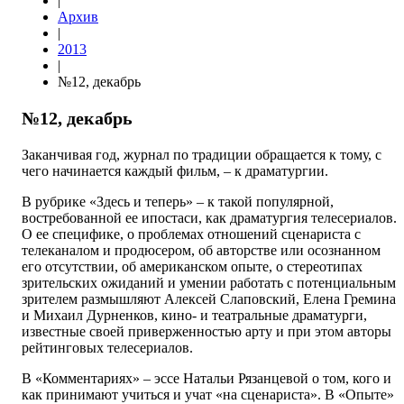
|
Архив
|
2013
|
№12, декабрь
№12, декабрь
Заканчивая год, журнал по традиции обращается к тому, с
чего начинается каждый фильм, – к драматургии.
В рубрике «Здесь и теперь» – к такой популярной,
востребованной ее ипостаси, как драматургия телесериалов.
О ее специфике, о проблемах отношений сценариста с
телеканалом и продюсером, об авторстве или осознанном
его отсутствии, об американском опыте, о стереотипах
зрительских ожиданий и умении работать с потенциальным
зрителем размышляют Алексей Слаповский, Елена Гремина
и Михаил Дурненков, кино- и театральные драматурги,
известные своей приверженностью арту и при этом авторы
рейтинговых телесериалов.
В «Комментариях» – эссе Натальи Рязанцевой о том, кого и
как принимают учиться и учат «на сценариста». В «Опыте»