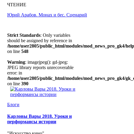
ЧТЕНИЕ
Юрий Арабов. Монах и бес. Сценарий
Strict Standards
: Only variables
should be assigned by reference in
/home/user2805/public_html/modules/mod_news_pro_gk4/help
on line
548
Warning
: imagejpeg(): gd-jpeg:
JPEG library reports unrecoverable
error: in
/home/user2805/public_html/modules/mod_news_pro_gk4/gk_c
on line
390
Блоги
Карловы Вары 2018. Уроки и
перформансы истории
"Искусство кино"