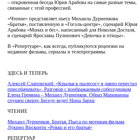
– откровенная беседа Юрия Арабова на самые разные темы,
связанные с этой профессией.
«Чтение» представляет пьесу Михаила Дурненкова
«Братья», поставленную в «Гоголь-центре», сценарий Юрия
Арабова «Монах и бес», написанный для Николая Досталя,
и сценарий Ярославы Пулинович «Девочка и птицы».
В «Репертуаре», как всегда, публикуются рецензии на
недавние фильмы, сериалы и телепрограммы.
ЗДЕСЬ И ТЕПЕРЬ
Алексей Слаповский: «Крылья к пылесосу я давно перестал
присобачивать». Разговор с воображаемым собеседником
Елена Гремина – Михаил Дурненков. Образ Мариванны
спущен сверху. Беседу ведет Нина Зархи
ЧТЕНИЕ
Михаил Дурненков. Братья. Пьеса по мотивам фильма
Лукино Висконти «Рокко и его братья»
РЕПЕРТУАР