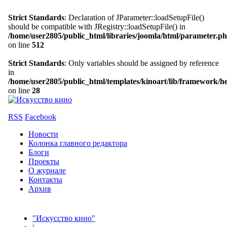
Strict Standards
: Declaration of JParameter::loadSetupFile()
should be compatible with JRegistry::loadSetupFile() in
/home/user2805/public_html/libraries/joomla/html/parameter.p
on line
512
Strict Standards
: Only variables should be assigned by reference
in
/home/user2805/public_html/templates/kinoart/lib/framework/h
on line
28
RSS
Facebook
Новости
Колонка главного редактора
Блоги
Проекты
О журнале
Контакты
Архив
"Искусство кино"