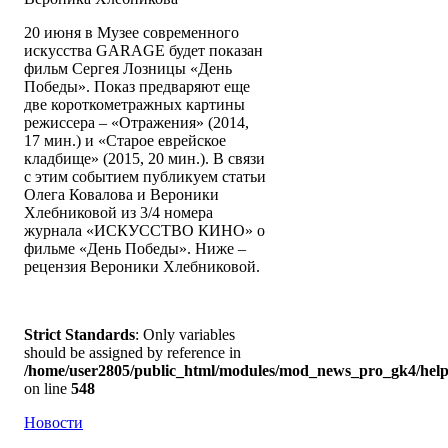
20 июня в Музее современного
искусства GARAGE будет показан
фильм Сергея Лозницы «День
Победы». Показ предваряют еще
две короткометражных картины
режиссера – «Отражения» (2014,
17 мин.) и «Старое еврейское
кладбище» (2015, 20 мин.). В связи
с этим событием публикуем статьи
Олега Ковалова и Вероники
Хлебниковой из 3/4 номера
журнала «ИСКУССТВО КИНО» о
фильме «День Победы». Ниже –
рецензия Вероники Хлебниковой.
Strict Standards
: Only variables
should be assigned by reference in
/home/user2805/public_html/modules/mod_news_pro_gk4/help
on line
548
Новости