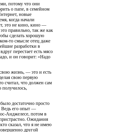
ами, потому что они
рить о папе, в семейном
Интернет, новые
емя, когда начали
т, это не кино, кино —
это правильно, так же как
чтобы сделать хорошую
аком-то смысле отец даже
вейшие разработки в
 вдруг перестает есть мясо
надо, и он говорит: «Надо
свою жизнь, — это и есть
 делая свою первую
то считал, что должен сам
то получилось,
о было достаточно просто
. Ведь его опыт —
Лос-Анджелесе, потом в
 пристрастно. Ожидания
то сказал, что я не имею
 совершенно другой