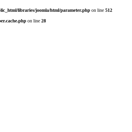
lic_html/libraries/joomla/html/parameter.php
on line
512
per.cache.php
on line
28