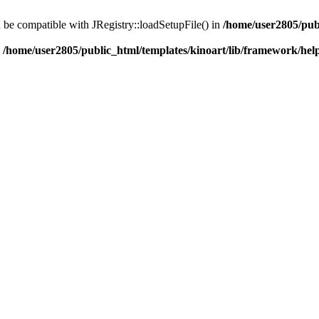
d be compatible with JRegistry::loadSetupFile() in
/home/user2805/pub
n
/home/user2805/public_html/templates/kinoart/lib/framework/hel