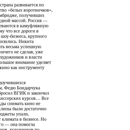
 страна развивается по
ство «белых воротничков»,
ембридже, получивших
едной массой. Россия —
одеваются в камуфляжную
у что все дороги в
 шоу-бизнеса, крупного
лизились. Никита
ать весьма успешную
ничего не сделав, уже
 художников и власти
большое внимание уделяет
 кино как инструменту
едоучившихся
ом, Федю Бондарчука
 бросил ВГИК и закончил
жиссерских курсов… Все
жды снимать кино не
 клипы были достаточно
юджеты упали,
 климата в бизнесе. Но
ого — она помогла
оров, художников по