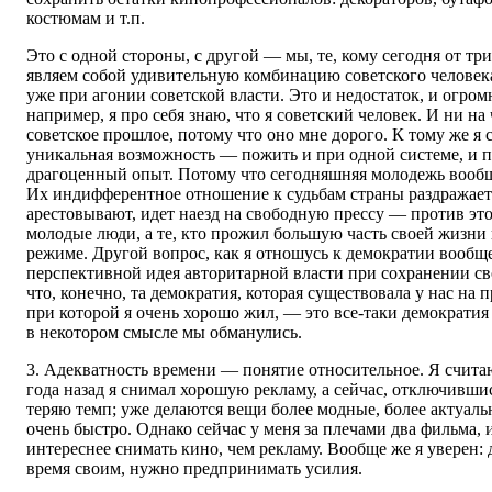
костюмам и т.п.
Это с одной стороны, с другой — мы, те, кому сегодня от тр
являем собой удивительную комбинацию советского человек
уже при агонии советской власти. Это и недостаток, и огром
например, я про себя знаю, что я советский человек. И ни на
советское прошлое, потому что оно мне дорого. К тому же я 
уникальная возможность — пожить и при одной системе, и п
драгоценный опыт. Потому что сегодняшняя молодежь вообщ
Их индифферентное отношение к судьбам страны раздражает.
арестовывают, идет наезд на свободную прессу — против эт
молодые люди, а те, кто прожил большую часть своей жизни
режиме. Другой вопрос, как я отношусь к демократии вообщ
перспективной идея авторитарной власти при сохранении с
что, конечно, та демократия, которая существовала у нас на 
при которой я очень хорошо жил, — это все-таки демократия 
в некотором смысле мы обманулись.
3. Адекватность времени — понятие относительное. Я счита
года назад я снимал хорошую рекламу, а сейчас, отключившис
теряю темп; уже делаются вещи более модные, более актуаль
очень быстро. Однако сейчас у меня за плечами два фильма, и
интереснее снимать кино, чем рекламу. Вообще же я уверен: 
время своим, нужно предпринимать усилия.