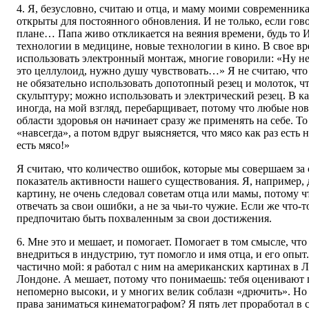
4. Я, безусловно, считаю и отца, и маму моими современник
открыты для постоянного обновления. И не только, если гово
плане… Папа живо откликается на веяния времени, будь то 
технологии в медицине, новые технологии в кино. В свое вр
использовать электронный монтаж, многие говорили: «Ну не
это целлулоид, нужно душу чувствовать…» Я не считаю, что 
не обязательно использовать допотопный резец и молоток, 
скульптуру; можно использовать и электрический резец. В к
иногда, на мой взгляд, перебарщивает, потому что любые но
области здоровья он начинает сразу же применять на себе. То
«навсегда», а потом вдруг выясняется, что мясо как раз есть 
есть мясо!»
Я считаю, что количество ошибок, которые мы совершаем за 
показатель активности нашего существования. Я, например,
картину, не очень следовал советам отца или мамы, потому ч
отвечать за свои ошибки, а не за чьи-то чужие. Если же что-
предпочитаю быть похваленным за свои достижения.
6. Мне это и мешает, и помогает. Помогает в том смысле, чт
внедриться в индустрию, тут помогло и имя отца, и его опыт
частично мой: я работал с ним на американских картинах в 
Лондоне. А мешает, потому что понимаешь: тебя оценивают
непомерно высоки, и у многих велик соблазн «дрючить». Но к
права заниматься кинематографом? Я пять лет проработал в