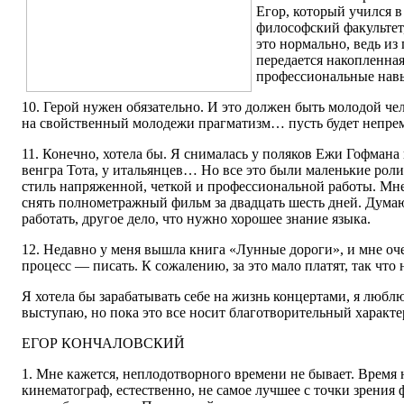
Егор, который учился 
философский факультет,
это нормально, ведь из
передается накопленная
профессиональные на
10. Герой нужен обязательно. И это должен быть молодой че
на свойственный молодежи прагматизм… пусть будет непр
11. Конечно, хотела бы. Я снималась у поляков Ежи Гофмана
венгра Тота, у итальянцев… Но все это были маленькие рол
стиль напряженной, четкой и профессиональной работы. Мн
снять полнометражный фильм за двадцать шесть дней. Думаю
работать, другое дело, что нужно хорошее знание языка.
12. Недавно у меня вышла книга «Лунные дороги», и мне оч
процесс — писать. К сожалению, за это мало платят, так что 
Я хотела бы зарабатывать себе на жизнь концертами, я люблю
выступаю, но пока это все носит благотворительный характ
ЕГОР КОНЧАЛОВСКИЙ
1. Мне кажется, неплодотворного времени не бывает. Время 
кинематограф, естественно, не самое лучшее с точки зрения