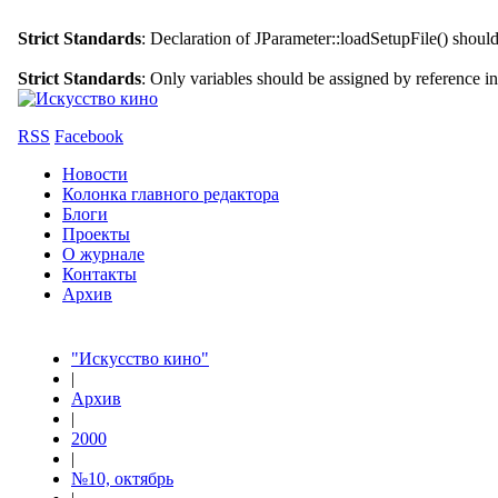
Strict Standards
: Declaration of JParameter::loadSetupFile() shoul
Strict Standards
: Only variables should be assigned by reference i
RSS
Facebook
Новости
Колонка главного редактора
Блоги
Проекты
О журнале
Контакты
Архив
"Искусство кино"
|
Архив
|
2000
|
№10, октябрь