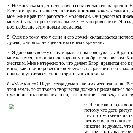
3. Не могу сказать, что чувствую себя сейчас очень прочно. 
Кате это время нравится, поэтому мне тоже хочется считать,
мое. Мне нравится работать с молодыми. Они работают инач
может быть, и профессиональнее, чем мои ровесники. Я рада
востребована этим новым временем.
5. Судя по тому, что у сына и его друзей складывается непло
думаю, они вполне адекватны своему времени.
7. Я доверяю своему сыну и даже с ним советуюсь… Я растил
мне кажется, что он вырос хорошим и добрым человеком. Хот
жестким. Мне интересно то, что делает Егор, нравится его к
кино, как и кино ровесников моего сына, рассчитано на моло
они вернут отечественного зрителя в кинозалы.
8. «Мое кино»? Надо всегда думать, во имя чего творишь. Ес
этой земле, то от твоего творчества должно прибавляться доб
нужно искать очищения, того, что помогает человеку стать л
9. Я считаю плодотворн
потому что дети растут
чем потомственный ста
потомственного кинема
никогда не думала, что
мечтает стать актрисой.