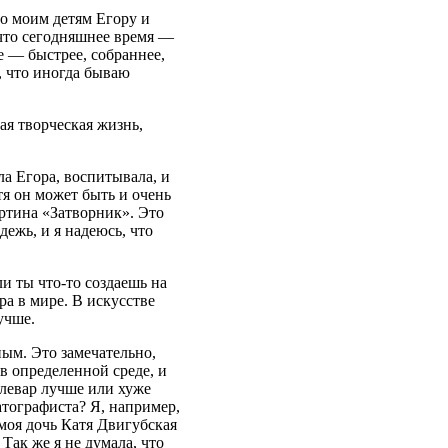
Но моим детям Егору и
 что сегодняшнее время —
е — быстрее, собраннее,
, что иногда бываю
хая творческая жизнь,
а Егора, воспитывала, и
я он может быть и очень
артина «Затворник». Это
дежь, и я надеюсь, что
ли ты что-то создаешь на
ра в мире. В искусстве
учше.
ым. Это замечательно,
 в определенной среде, и
левар лучше или хуже
тографиста? Я, например,
 моя дочь Катя Двигубская
 Так же я не думала, что