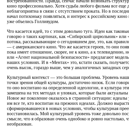
востребованности. Правда, сейчас начали возникать структу
кино профессионально. Хотя судьба любого фильма все еще 
неблагоприятна в связи с отсутствием проката. Но в последн
начал потихоньку появляться, и интерес к российскому кино
уже объелись Голливудом.
Что касается идей, то с этим довольно туго. Идеи как таковы
говорю о таких картинах, как «Сибирский цирюльник» или
потока, рассказывающие о сегодняшнем дне, это, как правил
— с американского кино. Что же касается героев, то они поя
пока имеет отношение, скорее, не к кино, а к телевидению, 
или «Агент национальной безопасности» предлагают модель 
наших условиях. И в «Ментах» это, кстати сказать, получает
очень высок, гораздо выше, чем у аналогичных западных сер
Культурный контекст — это большая проблема. Уровень наш
точки зрения общей культуры, достаточно низок. Если говор
то оно воспитано на определенной идеологии, и культура эт
замешена на тех методах и уловках, которые были актуальны 
Новое же поколение оказалось в странной ситуации: идеалы
им все те, кто воспитан на прежних идеалах. Должно выраст
сформировавшееся в новых условиях, чтобы культурная прее
восстановилась. Мой культурный уровень тоже довольно пос
смысле, что я образован очень однобоко и ровно настолько, ч
необразован.