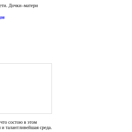
ети. Дочки‒матери
ери
 что состою в этом
я и талантливейшая среда.