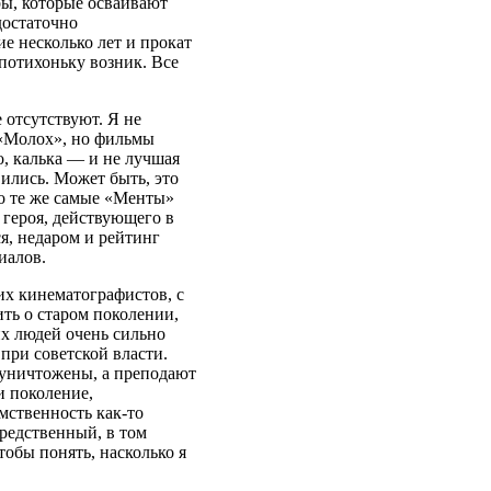
ры, которые осваивают
достаточно
ие несколько лет и прокат
 потихоньку возник. Все
е отсутствуют. Я не
 «Молох», но фильмы
о, калька — и не лучшая
вились. Может быть, это
но те же самые «Менты»
героя, действующего в
ся, недаром и рейтинг
иалов.
их кинематографистов, с
ить о старом поколении,
их людей очень сильно
при советской власти.
 уничтожены, а преподают
и поколение,
мственность как-то
редственный, в том
тобы понять, насколько я