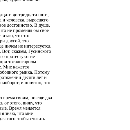
идцати до тридцати пяти,
а и человека, выросшего
ное достоинство. В душе,
 что не променял бы свое
считаю, что это
ри другой, это
е ничем не интересуется.
 Вот, скажем, Гусинского
ого протестуют не
 при тоталитарном
е. Мне кажется
вободного рынка. Потому
протяжении десяти лет и
наоборот; и понятно, что
ю время своим, но еще два
ь от этого, вижу, что
ные. Время меняется
 я знаю, что мне
для того чтобы считать