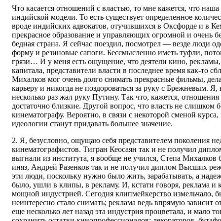
Что касается отношений с властью, то мне кажется, что наша
индийской модели. То есть существует определенное количе
вроде индийских адвокатов, отучившихся в Оксфорде и в К
прекрасное образование и управляющих огромной и очень б
бедная страна. Я сейчас поездил, посмотрел — везде люди 
форму и резиновые сапоги. Бессмысленно иметь туфли, потом
грязи… И у меня есть ощущение, что деятели кино, рекламы,
капитала, представители власти в последнее время как-то сб
Михалков мог очень долго снимать прекрасные фильмы, дел
карьеру и никогда не поздороваться за руку с Брежневым. Я, 
несколько раз жал руку Путину. Так что, кажется, отношения
достаточно близкие. Другой вопрос, что власть не слишком 
кинематографу. Вероятно, в связи с некоторой сменой курса,
идеологии станут придавать большее значение.
2. Я, безусловно, ощущаю себя представителем поколения н
кинематографистов. Тигран Кеосаян так и не получил дипл
выгнали из института, я вообще не учился, Степа Михалков
иняз, Андрей Разенков так и не получил диплом Высших ре
эти люди, поскольку нужно было жить, зарабатывать, а наде
было, ушли в клипы, в рекламу. И, кстати говоря, реклама и
мощной индустрией. Сегодня клипмейкерство измельчало, б
неинтересно стало снимать; реклама ведь впрямую зависит от
еще несколько лет назад эта индустрия процветала, и мало т
сохранить остатки кинопрофессионалов: декораторов, бутаф