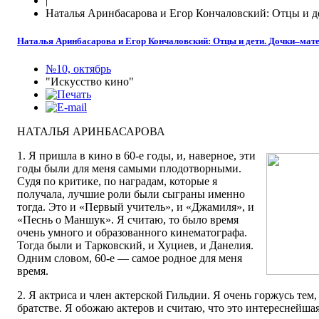
|
Наталья Аринбасарова и Егор Кончаловский: Отцы и д
Наталья Аринбасарова и Егор Кончаловский: Отцы и дети. Дочки‒мат
№10, октябрь
"Искусство кино"
НАТАЛЬЯ АРИНБАСАРОВА
1. Я пришла в кино в 60-е годы, и, наверное, эти
годы были для меня самыми плодотворными.
Судя по критике, по наградам, которые я
получала, лучшие роли были сыграны именно
тогда. Это и «Первый учитель», и «Джамиля», и
«Песнь о Маншук». Я считаю, то было время
очень умного и образованного кинематографа.
Тогда были и Тарковский, и Хуциев, и Данелия.
Одним словом, 60-е — самое родное для меня
время.
2. Я актриса и член актерской Гильдии. Я очень горжусь тем,
братстве. Я обожаю актеров и считаю, что это интереснейша