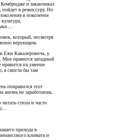
в Кембридже и заканчивал
 пойдет в режиссуру. Но
 поколения в поколение
 культура,
выки…
ловек, который, несмотря
еменно верующим.
 и Ежи Кавалеровича, у
и. Мне нравится западный
е нравится их умение
, я смогла бы там
ень понравился этот
на жизнь не заработаешь.
 читать стихи и часто
ер…
нашего прихода в
 финансового климата и