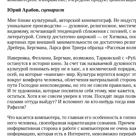
Юрий Арабов,
сценарист
Мне ближе культурный, авторский кинематограф. Не индустр
уникальное производство — духовное, религиозное, мистичес
видимому, исчезающей тенденцией сближения с поэзией, с 
литературой. Спектр достаточно широкий — от Хичкока, по
картинах при внешней занимательности он достаточно религи
Дрейера, Бергмана, Ларса фон Триера образца «Рассекая вол
Наверняка, Феллини, Бергман, возможно, Тарковский с «Ру
останутся в истории кино. За счет так называемой духовност
культурой понимать веру не в хаос, а в космический порядок,
осей, на которые «нанизан» мир. Культура вертится вокруг э
вокруг комфорта человека, облегчения материальной стороны
пути Господни неисповедимы, но это не совсем правильно, ку
И те художники, которые посвятили себя этому, мне кажется
остаться. Хотя я не совсем уверен в этом. Посидят люди полв
глазами оттуда выйдут? И вспомнит ли кто-нибудь тогда им
Рафаэля?
Что касается компьютера, то главная его особенность в гипн
него человека, своеобразная наркотизация сознания. Причем 
информативная сторона в работе с компьютером не очень ва
информацию, которая есть в Интернете, невозможно перерабо