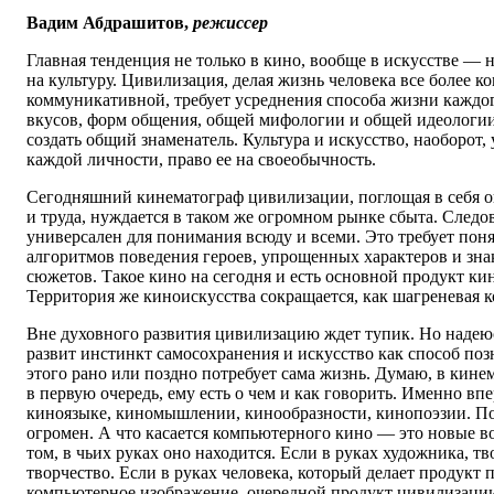
Вадим Абдрашитов,
режиссер
Главная тенденция не только в кино, вообще в искусстве —
на культуру. Цивилизация, делая жизнь человека все более к
коммуникативной, требует усреднения способа жизни каждо
вкусов, форм общения, общей мифологии и общей идеологии.
создать общий знаменатель. Культура и искусство, наоборот
каждой личности, право ее на своеобычность.
Сегодняшний кинематограф цивилизации, поглощая в себя о
и труда, нуждается в таком же огромном рынке сбыта. Следо
универсален для понимания всюду и всеми. Это требует пон
алгоритмов поведения героев, упрощенных характеров и зн
сюжетов. Такое кино на сегодня и есть основной продукт ки
Территория же киноискусства сокращается, как шагреневая к
Вне духовного развития цивилизацию ждет тупик. Но надеюс
развит инстинкт самосохранения и искусство как способ по
этого рано или поздно потребует сама жизнь. Думаю, в кине
в первую очередь, ему есть о чем и как говорить. Именно вп
киноязыке, киномышлении, кинообразности, кинопоэзии. П
огромен. А что касается компьютерного кино — это новые в
том, в чьих руках оно находится. Если в руках художника, тв
творчество. Если в руках человека, который делает продукт 
компьютерное изображение, очередной продукт цивилизаци