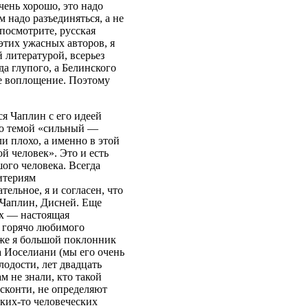
очень хорошо, это надо
м надо разъединяться, а не
посмотрите, русская
этих ужасных авторов, я
 литературой, всерьез
да глупого, а Белинского
ое воплощение. Поэтому
ся Чаплин с его идеей
его темой «сильный —
ли плохо, а именно в этой
 человек». Это и есть
ого человека. Всегда
итериям
ельное, я и согласен, что
о Чаплин, Дисней. Еще
ях — настоящая
ю горячо любимого
кже я большой поклонник
 Иоселиани (мы его очень
лодости, лет двадцать
м не знали, кто такой
сконти, не определяют
ких-то человеческих