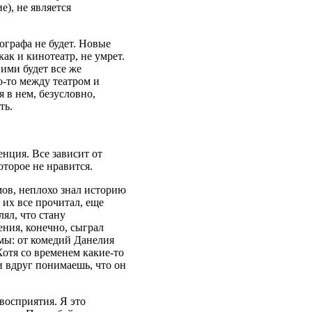
), не является
тографа не будет. Новые
ак и кинотеатр, не умрет.
ними будет все же
о-то между театром и
я в нем, безусловно,
ть.
нция. Все зависит от
оторое не нравится.
ов, неплохо знал историю
 их все прочитал, еще
лял, что стану
ения, конечно, сыграл
мы: от комедий Данелия
отя со временем какие-то
 вдруг понимаешь, что он
восприятия. Я это