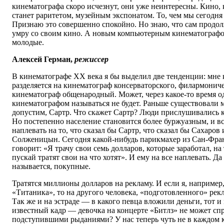
кинематографа скоро исчезнут, они уже неинтересны. Кино, 
станет раритетом, музейным экспонатом. То, чем мы сегодня
Признаю это совершенно спокойно. Но знаю, что сам продолж
умру со своим кино. А новым компьютерным кинематографо
молодые.
Алексей Герман,
режиссер
В кинематографе ХХ века я бы выделил две тенденции: мне к
разделяется на кинематограф консерваторского, филармониче
кинематограф общенародный. Может, через какое-то время о
кинематографом называться не будет. Раньше существовали 
допустим, Сартр. Что скажет Сартр? Люди прислушивались к 
Но постепенно население становится более буржуазным, и вс
наплевать на то, что сказал бы Сартр, что сказал бы Сахаров
Солженицын. Сегодня какой-нибудь парикмахер из Сан-Фра
говорит: «Я трачу свои семь долларов, которые заработал, на 
пускай тратят свои на что хотят». И ему на все наплевать. Да
называется, покупные.
Тратятся миллионы долларов на рекламу. И если я, например,
«Титаника», то на другого человека, «подготовленного» рек
Так же и на эстраде — в какого певца вложили деньги, тот 
известный кадр — девочка на концерте «Битлз» не может спр
подступившими рыданиями? У нас теперь чуть не в каждом к