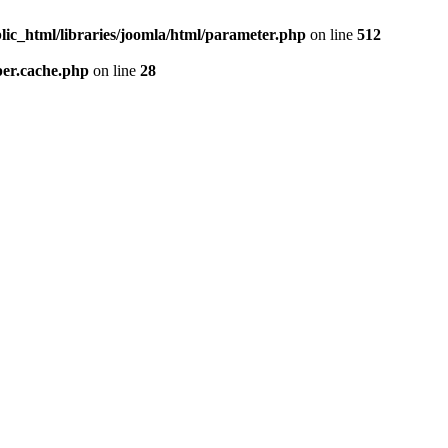
lic_html/libraries/joomla/html/parameter.php
on line
512
per.cache.php
on line
28