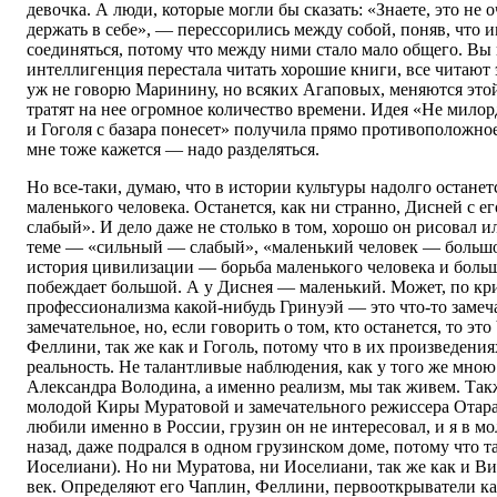
девочка. А люди, которые могли бы сказать: «Знаете, это не 
держать в себе», — перессорились между собой, поняв, что и
соединяться, потому что между ними стало мало общего. Вы 
интеллигенция перестала читать хорошие книги, все читают 
уж не говорю Маринину, но всяких Агаповых, меняются этой
тратят на нее огромное количество времени. Идея «Не милор
и Гоголя с базара понесет» получила прямо противоположн
мне тоже кажется — надо разделяться.
Но все-таки, думаю, что в истории культуры надолго останет
маленького человека. Останется, как ни странно, Дисней с 
слабый». И дело даже не столько в том, хорошо он рисовал и
теме — «сильный — слабый», «маленький человек — большой
история цивилизации — борьба маленького человека и больш
побеждает большой. А у Диснея — маленький. Может, по кр
профессионализма какой-нибудь Гринуэй — это что-то замечат
замечательное, но, если говорить о том, кто останется, то эт
Феллини, так же как и Гоголь, потому что в их произведени
реальность. Не талантливые наблюдения, как у того же мно
Александра Володина, а именно реализм, мы так живем. Та
молодой Киры Муратовой и замечательного режиссера Отара
любили именно в России, грузин он не интересовал, и я в мо
назад, даже подрался в одном грузинском доме, потому что та
Иоселиани). Но ни Муратова, ни Иоселиани, так же как и Ви
век. Определяют его Чаплин, Феллини, первооткрыватели ка