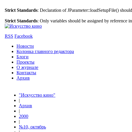
Strict Standards
: Declaration of JParameter::loadSetupFile() shoul
Strict Standards
: Only variables should be assigned by reference i
RSS
Facebook
Новости
Колонка главного редактора
Блоги
Проекты
О журнале
Контакты
Архив
"Искусство кино"
|
Архив
|
2000
|
№10, октябрь