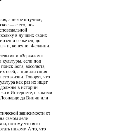
ия, а некое штучное,
кое — с его, по-
исповедальной
скольку в лучших своих
озен и серьезен, до
ны» и, конечно, Феллини.
блевым» и «Зеркалом»
и культуры, если под
 поиск Бога, абсолюта,
тих осей, а цивилизация
 его жизни. Говорят, что
льтура как раз их ищет.
, должны в истории
ека в Интернете, с какими
я Леонардо да Винчи или
отической зависимости от
на самом деле
жна, потому что всю
тать никому. А то, что