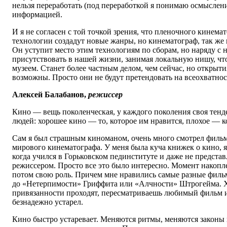
нельзя переработать (под переработкой я понимаю осмысление
информацией.
И я не согласен с той точкой зрения, что пленочного кинема
технологии создадут новые жанры, но кинематограф, так же к
Он уступит место этим технологиям по сборам, но наряду с 
присутствовать в нашей жизни, занимая локальную нишу, чт
музеем. Станет более частным делом, чем сейчас, но открыти
возможны. Просто они не будут претендовать на всеохватнос
Алексей Балабанов,
режиссер
Кино — вещь поколенческая, у каждого поколения своя тенде
людей: хорошее кино — то, которое им нравится, плохое — к
Сам я был страшным киноманом, очень много смотрел фильм
мирового кинематографа. У меня была куча книжек о кино, я
когда учился в Горьковском пединституте и даже не представ
режиссером. Просто все это было интересно. Момент накопл
потом свою роль. Причем мне нравились самые разные филь
до «Нетерпимости» Гриффита или «Алчности» Штрогейма. Х
привязанности проходят, пересматриваешь любимый фильм и
безнадежно устарел.
Кино быстро устаревает. Меняются ритмы, меняются законы 