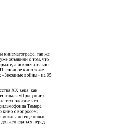
ы кинематографа, так же
уже объявили о том, что
рмате, а исключительно
. Пленочное кино тоже
к «Звездные войны» на 95
сства XX века, как
фестиваля «Прощание с
е технологии: что
сфильмофонда Тамара
о кино с вопросом:
возможны ли еще новые
 должен сдаться перед