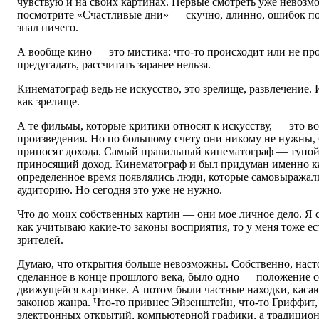
чувствую и на своих картинах. Первые смотреть уже невозм
посмотрите «Счастливые дни» — скучно, длинно, ошибок пол
знал ничего.
А вообще кино — это мистика: что-то происходит или не п
предугадать, рассчитать заранее нельзя.
Кинематограф ведь не искусство, это зрелище, развлечение. 
как зрелище.
А те фильмы, которые критики относят к искусству, — это в
произведения. Но по большому счету они никому не нужны, 
приносят дохода. Самый правильный кинематограф — тупой,
приносящий доход. Кинематограф и был придуман именно ка
определенное время появлялись люди, которые самовыражал
аудиторию. Но сегодня это уже не нужно.
Что до моих собственных картин — они мое личное дело. Я с
как учитываю какие-то законы восприятия, то у меня тоже е
зрителей.
Думаю, что открытия больше невозможны. Собственно, наст
сделанное в конце прошлого века, было одно — положение с
движущейся картинке. А потом были частные находки, каса
законов жанра. Что-то привнес Эйзенштейн, что-то Гриффит,
электронных открытий, компьютерной графики, а традици