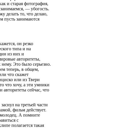
как и старая фотография,
 занимаемся, — убогость.
у делать то, что делаю,
м пусть занимаются
ажется, он резко
ского типа и на
дин из них и
мировые авторитеты,
нему. Это было серьезно.
ем теперь, в общем,
 или что скажет
нциско или из Твери
то что хочу, а эти умники
 и авторитеты сейчас, что
 заснул на третьей части
ламой, фильм действует.
и молодец. А помните
авиться с
липе полагается такая