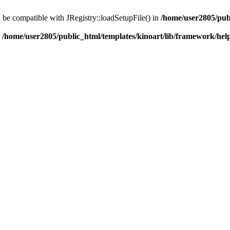
d be compatible with JRegistry::loadSetupFile() in
/home/user2805/pub
n
/home/user2805/public_html/templates/kinoart/lib/framework/hel