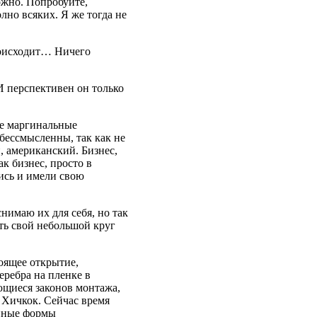
ожно. Попробуйте,
но всяких. Я же тогда не
роисходит… Ничего
И перспективен он только
се маргинальные
бессмысленны, так как не
 американский. Бизнес,
к бизнес, просто в
ись и имели свою
нимаю их для себя, но так
сть свой небольшой круг
оящее открытие,
еребра на пленке в
ющиеся законов монтажа,
 Хичкок. Сейчас время
онные формы