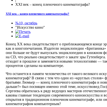
|
XXI век ‒ конец пленочного кинематографа?
XXI век ‒ конец пленочного кинематографа?
№10, октябрь
"Искусство кино"
Конец XX века свидетельствует о приближающемся конце эр
как и книгопечатания. Издатели энциклопедии «Британика» 
они больше не будут выпускать энциклопедию в книжном фо
на CD, что реально свидетельствует о закате эры Гутенберга
отходит в прошлое и заменяется новыми технологиями — та
процентов сделаны на компьютере.
Что останется в памяти человечества от такого великого иску
кинематограф? В связи с тем что один из «круглых столов» 
братьями Люмьер — конец пленочного кинематографа и новы
дальше?» был посвящен именно этой теме, искусствовед Го
Сергеева обратилась к ряду ведущих мастеров отечественног
каковы главные тенденции современного киноискусства и 
открытия в традиционном пленочном кинематографе, или он
кинематографом компьютерным?