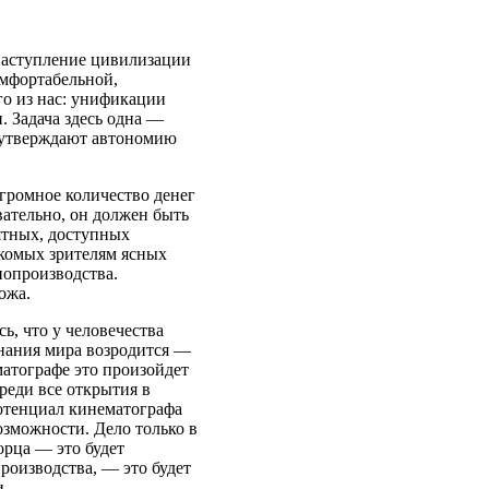
 наступление цивилизации
омфортабельной,
го из нас: унификации
 Задача здесь одна —
, утверждают автономию
громное количество денег
вательно, он должен быть
ятных, доступных
акомых зрителям ясных
нопроизводства.
ожа.
ь, что у человечества
знания мира возродится —
матографе это произойдет
ереди все открытия в
отенциал кинематографа
озможности. Дело только в
орца — это будет
производства, — это будет
и.