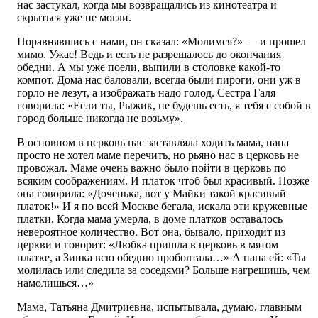
нас застукал, когда мы возвращались из кинотеатра и
скрыться уже не могли.
Поравнявшись с нами, он сказал: «Молимся?» — и прошел
мимо. Ужас! Ведь и есть не разрешалось до окончания
обедни. А мы уже поели, выпили в столовке какой-то
компот. Дома нас баловали, всегда были пироги, они уж в
горло не лезут, а изображать надо голод. Сестра Галя
говорила: «Если ты, Рыжик, не будешь есть, я тебя с собой в
город больше никогда не возьму».
В основном в церковь нас заставляла ходить мама, папа
просто не хотел маме перечить, но рьяно нас в церковь не
провожал. Маме очень важно было пойти в церковь по
всяким соображениям. И платок чтоб был красивый. Позже
она говорила: «Доченька, вот у Майки такой красивый
платок!» И я по всей Москве бегала, искала эти кружевные
платки. Когда мама умерла, в доме платков оставалось
невероятное количество. Вот она, бывало, приходит из
церкви и говорит: «Любка пришла в церковь в мятом
платке, а Зинка всю обедню проболтала…» А папа ей: «Ты
молилась или следила за соседями? Больше нагрешишь, чем
намолишься…»
Мама, Татьяна Дмитриевна, испытывала, думаю, главным