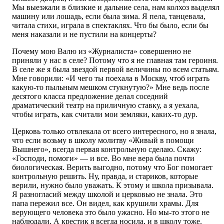
Мы выезжали в близкие и дальние села, нам колхоз выделял
машину или лошадь, если была зима. Я пела, танцевала,
читала стихи, играла в спектаклях. Что бы было, если бы
меня наказали и не пустили на концерты?
Почему мою Валю из «Журналиста» совершенно не
приняли у нас в селе? Потому что я не главная там героиня.
В селе же я была звездой первой величины по всем статьям.
Мне говорили: «И чего ты поехала в Москву, чтоб играть
какую-то пыльным мешком стукнутую?» Мне ведь после
десятого класса предложение делал соседний
драматический театр на приличную ставку, а я уехала,
чтобы играть, как считали мои земляки, каких-то дур.
Церковь только отвлекала от всего интересного, но я знала,
что если возьму в школу молитву «Живый в помощи
Вышнего», всегда первая контрольную сделаю. Скажу:
«Господи, помоги» — и все. Во мне вера была почти
биологическая. Верить выгодно, потому что Бог помогает
контрольную решить. Ну, правда, и стариков, которые
верили, нужно было уважать. К этому и школа призывала.
Я разногласий между школой и церковью не знала. Это
папа пережил все. Он видел, как крушили храмы. Для
верующего человека это было ужасно. Но мы-то этого не
наблюдали. А крестик я всегда носила, и в школу тоже.