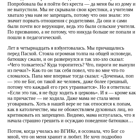
Попробовала бы я пойти без креста — да меня бы из дому и
не выпустили. Мы не скрывали свои крестики, а учителям
хватало ума нам не запрещать, потому что они знали: это
значит порвать отношения с родителями. Да они и сами
были почти все верующие, ведь это были сельские учителя.
По призванию, а не потому, что никуда больше не попали и
пошли в педагогический.
Лет в четырнадцать я взбунтовалась. Мы причащались
перед Пасхой. Стояла огромная толпа на общей исповеди,
батюшку сжали, и он развернулся и так зло-зло сказал:
«Чего толкаетесь? Куда торопитесь? Что, пироги не вынули
из печки?» Как-то он так себя повел, что во мне что-то
сломалось. Папа мне впервые тогда сказал: «Доченька, поп
— это не Бог, он такой же человек, даже более грешный,
потому что каждый его грех утраивается». Но я ответила:
«Если это так, я не буду ходить в церковь». И я — кроме как
на причастие — не ходила. Даже мама не стала меня
уговаривать. Хоть в нашей вере не так относятся к попам,
как в католичестве, мы не обожествляем духовных лиц, но
критиковать их запрещено. Видимо, мама испугалась, что я
начала страшно грешить и осуждаю поведение батюшки…
Потом, когда училась во ВГИКе, я осознала, что Бог со
мной, что он меня хранит и любит. Не хочу подробно