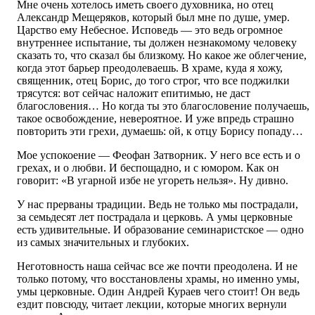
Мне очень хотелось иметь своего духовника, но отец
Александр Мещеряков, который был мне по душе, умер.
Царство ему Небесное. Исповедь — это ведь огромное
внутреннее испытание, ты должен незнакомому человеку
сказать то, что сказал бы близкому. Но какое же облегчение,
когда этот барьер преодолеваешь. В храме, куда я хожу,
священник, отец Борис, до того строг, что все поджилки
трясутся: вот сейчас наложит епитимью, не даст
благословения… Но когда ты это благословение получаешь,
такое освобождение, невероятное. И уже впредь страшно
повторить эти грехи, думаешь: ой, к отцу Борису попаду…
Мое успокоение — Феофан Затворник. У него все есть и о
грехах, и о любви. И беспощадно, и с юмором. Как он
говорит: «В угарной избе не угореть нельзя». Ну дивно.
У нас прерваны традиции. Ведь не только мы пострадали,
за семьдесят лет пострадала и церковь. А умы церковные
есть удивительные. И образование семинаристское — одно
из самых значительных и глубоких.
Неготовность наша сейчас все же почти преодолена. И не
только потому, что восстановлены храмы, но именно умы,
умы церковные. Один Андрей Кураев чего стоит! Он ведь
ездит повсюду, читает лекции, которые многих вернули