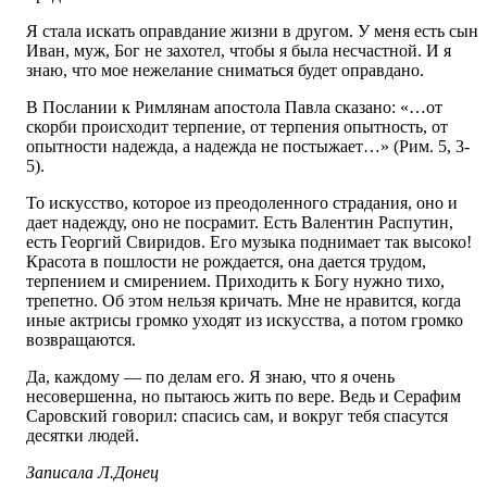
Я стала искать оправдание жизни в другом. У меня есть сын
Иван, муж, Бог не захотел, чтобы я была несчастной. И я
знаю, что мое нежелание сниматься будет оправдано.
В Послании к Римлянам апостола Павла сказано: «…от
скорби происходит терпение, от терпения опытность, от
опытности надежда, а надежда не постыжает…» (Рим. 5, 3-
5).
То искусство, которое из преодоленного страдания, оно и
дает надежду, оно не посрамит. Есть Валентин Распутин,
есть Георгий Свиридов. Его музыка поднимает так высоко!
Красота в пошлости не рождается, она дается трудом,
терпением и смирением. Приходить к Богу нужно тихо,
трепетно. Об этом нельзя кричать. Мне не нравится, когда
иные актрисы громко уходят из искусства, а потом громко
возвращаются.
Да, каждому — по делам его. Я знаю, что я очень
несовершенна, но пытаюсь жить по вере. Ведь и Серафим
Саровский говорил: спасись сам, и вокруг тебя спасутся
десятки людей.
Записала Л.Донец