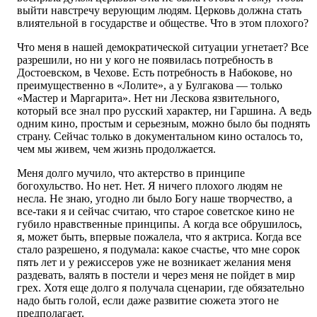
выйти навстречу верующим людям. Церковь должна стать
влиятельной в государстве и обществе. Что в этом плохого?
Что меня в нашей демократической ситуации угнетает? Все
разрешили, но ни у кого не появилась потребность в
Достоевском, в Чехове. Есть потребность в Набокове, но
преимущественно в «Лолите», а у Булгакова — только
«Мастер и Маргарита». Нет ни Лескова язвительного,
который все знал про русский характер, ни Гаршина. А ведь
одним кино, простым и серьезным, можно было бы поднять
страну. Сейчас только в документальном кино осталось то,
чем мы живем, чем жизнь продолжается.
Меня долго мучило, что актерство в принципе
богохульство. Но нет. Нет. Я ничего плохого людям не
несла. Не знаю, угодно ли было Богу наше творчество, а
все-таки я и сейчас считаю, что старое советское кино не
губило нравственные принципы. А когда все обрушилось,
я, может быть, впервые пожалела, что я актриса. Когда все
стало разрешено, я подумала: какое счастье, что мне сорок
пять лет и у режиссеров уже не возникает желания меня
раздевать, валять в постели и через меня не пойдет в мир
грех. Хотя еще долго я получала сценарии, где обязательно
надо быть голой, если даже развитие сюжета этого не
предполагает.