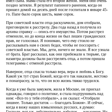
имел сына. Мама стала его второй женой. Меня они очень
поздно затеяли. Я результат папиного ранения, когда он
пришел домой на десять дней после госпиталя в январе 45-
го. Папе было сорок шесть, маме сорок.
При советской власти отца раскулачили, дом отобрали,
приговорили к расстрелу. Два года назад я получила из
архива справку — опись его имущества. Потом расстрел
отменили, но до конца жизни он был лишен гражданских
прав, не голосовал. Я понимаю, чего ему стоило не
рассказывать нам о своих бедах, чтобы не поссорить с
советской властью. Мы, дети, ничего не знали. Я все узнала
от брата. Брат рассказал, как они прибежали к тюрьме, где
назавтра должны были расстрелять отца, а потом пришла
телеграмма с отменой расстрела.
Наверное, отца спасла только вера, вера и любовь к Богу.
Какой уж тут страх Божий, когда его так наказали, жестоко
и понапрасну, за то, что он всю жизнь тяжко трудился.
Когда я уже была замужем, жила в Москве, он приехал
однажды, говорил о политике, я стала подтрунивать над
ним: «Все-то у тебя отобрали», а он сказал: «Отобрали
лишнее. Только достаток — благодать Божия». И сейчас,
когда я вижу наших взмыленных русских, я думаю:
Господи, вот уж, действительно, избыток — наказание. Ну