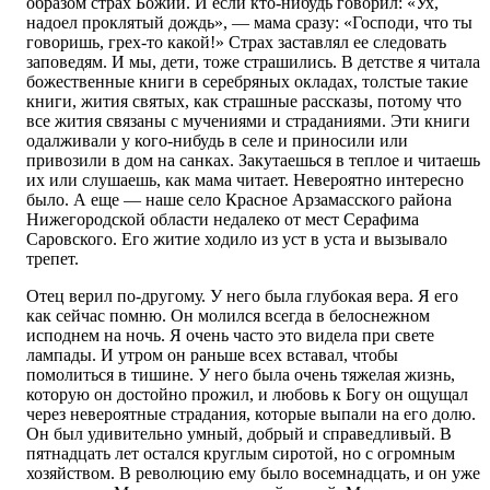
образом страх Божий. И если кто-нибудь говорил: «Ух,
надоел проклятый дождь», — мама сразу: «Господи, что ты
говоришь, грех-то какой!» Страх заставлял ее следовать
заповедям. И мы, дети, тоже страшились. В детстве я читала
божественные книги в серебряных окладах, толстые такие
книги, жития святых, как страшные рассказы, потому что
все жития связаны с мучениями и страданиями. Эти книги
одалживали у кого-нибудь в селе и приносили или
привозили в дом на санках. Закутаешься в теплое и читаешь
их или слушаешь, как мама читает. Невероятно интересно
было. А еще — наше село Красное Арзамасского района
Нижегородской области недалеко от мест Серафима
Саровского. Его житие ходило из уст в уста и вызывало
трепет.
Отец верил по-другому. У него была глубокая вера. Я его
как сейчас помню. Он молился всегда в белоснежном
исподнем на ночь. Я очень часто это видела при свете
лампады. И утром он раньше всех вставал, чтобы
помолиться в тишине. У него была очень тяжелая жизнь,
которую он достойно прожил, и любовь к Богу он ощущал
через невероятные страдания, которые выпали на его долю.
Он был удивительно умный, добрый и справедливый. В
пятнадцать лет остался круглым сиротой, но с огромным
хозяйством. В революцию ему было восемнадцать, и он уже