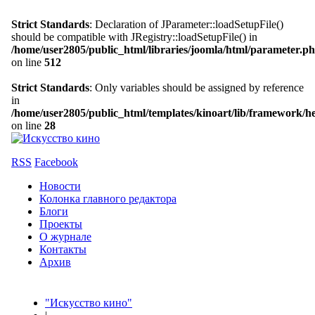
Strict Standards
: Declaration of JParameter::loadSetupFile()
should be compatible with JRegistry::loadSetupFile() in
/home/user2805/public_html/libraries/joomla/html/parameter.p
on line
512
Strict Standards
: Only variables should be assigned by reference
in
/home/user2805/public_html/templates/kinoart/lib/framework/h
on line
28
RSS
Facebook
Новости
Колонка главного редактора
Блоги
Проекты
О журнале
Контакты
Архив
"Искусство кино"