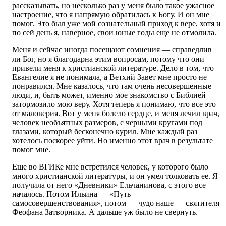
рассказывать, но несколько раз у меня было такое ужасное
настроение, что я напрямую обратилась к Богу. И он мне
помог. Это был уже мой сознательный приход к вере, хотя и
по сей день я, наверное, свои юные годы еще не отмолила.
Меня и сейчас иногда посещают сомнения — справедлив
ли Бог, но я благодарна этим вопросам, потому что они
привели меня к христианской литературе. Дело в том, что
Евангелие я не понимала, а Ветхий Завет мне просто не
понравился. Мне казалось, что там очень несовершенные
люди, и, быть может, именно мое знакомство с Библией
затормозило мою веру. Хотя теперь я понимаю, что все это
от маловерия. Вот у меня болело сердце, и меня лечил врач,
человек необъятных размеров, с черными кругами под
глазами, который бесконечно курил. Мне каждый раз
хотелось поскорее уйти. Но именно этот врач в результате
помог мне.
Еще во ВГИКе мне встретился человек, у которого было
много христианской литературы, и он умел толковать ее. Я
получила от него «Дневники» Ельчанинова, с этого все
началось. Потом Ильина — «Путь
самосовершенствования», потом — чудо наше — святителя
Феофана Затворника. А дальше уж было не свернуть.