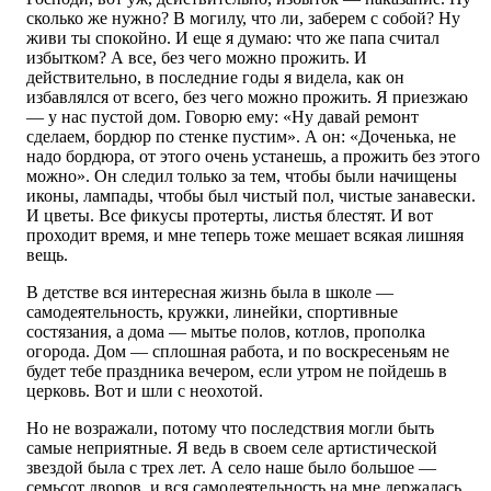
сколько же нужно? В могилу, что ли, заберем с собой? Ну
живи ты спокойно. И еще я думаю: что же папа считал
избытком? А все, без чего можно прожить. И
действительно, в последние годы я видела, как он
избавлялся от всего, без чего можно прожить. Я приезжаю
— у нас пустой дом. Говорю ему: «Ну давай ремонт
сделаем, бордюр по стенке пустим». А он: «Доченька, не
надо бордюра, от этого очень устанешь, а прожить без этого
можно». Он следил только за тем, чтобы были начищены
иконы, лампады, чтобы был чистый пол, чистые занавески.
И цветы. Все фикусы протерты, листья блестят. И вот
проходит время, и мне теперь тоже мешает всякая лишняя
вещь.
В детстве вся интересная жизнь была в школе —
самодеятельность, кружки, линейки, спортивные
состязания, а дома — мытье полов, котлов, прополка
огорода. Дом — сплошная работа, и по воскресеньям не
будет тебе праздника вечером, если утром не пойдешь в
церковь. Вот и шли с неохотой.
Но не возражали, потому что последствия могли быть
самые неприятные. Я ведь в своем селе артистической
звездой была с трех лет. А село наше было большое —
семьсот дворов, и вся самодеятельность на мне держалась.