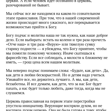
церкви. А если человек идет осознанно в церковь,
разочарований не бывает.
Мы сейчас все же находимся на каком-то сознательном
этапе православия. При том, что в нашей современной
жизни происходит много ужасного, все перекрывается
возможностью прийти к Богу.
Богу подчас и молитва наша не так нужна, как наше доброе
дело. Если выбирать: встать на колени и три раза прочесть
«Отче наш» и три раза «Верую» или тяжелую сумку
старику поднести — я убеждена, что Богу приятнее, чтобы
мы помогли пожилому человеку. Иначе скатишься к
фарисейству. Если все соблюдать, а милости к ближнему не
иметь, — грош цена всем нашим молитвам.
Мы неверно подчас понимаем слова: «Будьте, как дети». Да,
как дети в любви бескорыстной. Но и детям надо учиться.
Узнавайте все, но держитесь лучшего. А мы, как дети,
беззаботны. И все думаем, как дети, что за нас Бог будет
пахать, а нас будет только любить, даже тогда, когда мы не
слушаемся.
Церковь православная на первом этапе перестройки
упустила инициативу. Верующие воспряли духом, но не
воспряла духом церковь. Она не была готова к тому, чтобы