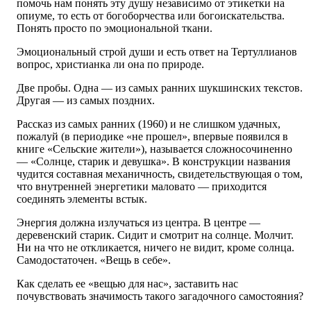
помочь нам понять эту душу независимо от этикетки на
опиуме, то есть от богоборчества или богоискательства.
Понять просто по эмоциональной ткани.
Эмоциональный строй души и есть ответ на Тертуллианов
вопрос, христианка ли она по природе.
Две пробы. Одна — из самых ранних шукшинских текстов.
Другая — из самых поздних.
Рассказ из самых ранних (1960) и не слишком удачных,
пожалуй (в периодике «не прошел», впервые появился в
книге «Сельские жители»), называется сложносочиненно
— «Солнце, старик и девушка». В конструкции названия
чудится составная механичность, свидетельствующая о том,
что внутренней энергетики маловато — приходится
соединять элементы встык.
Энергия должна излучаться из центра. В центре —
деревенский старик. Сидит и смотрит на солнце. Молчит.
Ни на что не откликается, ничего не видит, кроме солнца.
Самодостаточен. «Вещь в себе».
Как сделать ее «вещью для нас», заставить нас
почувствовать значимость такого загадочного самостояния?