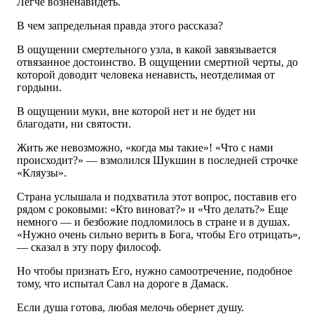
Легче возненавидеть.
В чем запредельная правда этого рассказа?
В ощущении смертельного узла, в какой завязывается
отвязанное достоинство. В ощущении смертной черты, до
которой доводит человека ненависть, неотделимая от
гордыни.
В ощущении муки, вне которой нет и не будет ни
благодати, ни святости.
Жить же невозможно, «когда мы такие»! «Что с нами
происходит?» — взмолился Шукшин в последней строчке
«Кляузы».
Страна услышала и подхватила этот вопрос, поставив его
рядом с роковыми: «Кто виноват?» и «Что делать?» Еще
немного — и безбожие подломилось в стране и в душах.
«Нужно очень сильно верить в Бога, чтобы Его отрицать»,
— сказал в эту пору философ.
Но чтобы признать Его, нужно самоотречение, подобное
тому, что испытал Савл на дороге в Дамаск.
Если душа готова, любая мелочь обернет душу.