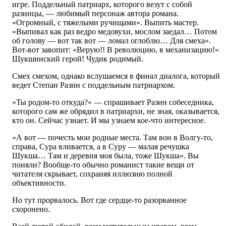
игре. Поддельный патриарх, которого везут с собой
разинцы, — любимый персонаж автора романа.
«Огромный, с тяжелыми ручищами». Выпить мастер.
«Выпивал как раз ведро медовухи, мослом заедал… Потом
об голову — вот так вот — ломал оглоблю… Для смеха».
Вот-вот завопит: «Верую!! В революцию, в механизацию!»
Шукшинский герой! Чудик родимый.
Смех смехом, однако вслушаемся в финал диалога, который
ведет Степан Разин с поддельным патриархом.
«Ты родом-то откуда?» — спрашивает Разин собеседника,
которого сам же обрядил в патриархи, не зная, оказывается,
кто он. Сейчас узнает. И мы узнаем кое-что интересное.
«А вот — почесть мои родные места. Там вон в Волгу-то,
справа, Сура вливается, а в Суру — малая речушка
Шукша… Там и деревня моя была, тоже Шукша». Вы
поняли? Вообще-то обычно романист такие вещи от
читателя скрывает, сохраняя иллюзию полной
объективности.
Но тут прорвалось. Вот где сердце-то разорванное
схоронено.