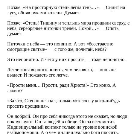
Позже: «На просторную степь легла тень…» — Сидит на
лугу, обняв руками колени. Думает.
Позже: «Степь! Тишину и теплынь мира прошили сверху, с
неба, серебряные ниточки трелей. Покой…» — Опять
думает.
Ниточки с неба — это понятно. А вот «бесстрастно
смотрящие святые» — с того же, почитай, неба?
Это непонятно. И чего у них просить — тоже непонятно.
Легче коня верного понять, чем человека, — конь не
выдаст. И пожалеть его легче.
«Прости меня… Прости, ради Христа!» Это коню. А
людям?
«За что, Степан не знал, только хотелось у кого-нибудь
просить прощения».
Он добрый. Он про себя никогда этого не скажет, но люди
вокруг чуют. Он за людей в обиде. Он за всех мстит.
Индивидуальный контакт только на уровне воинской
взаимопомощи. А о чем индивидуально бога просить,