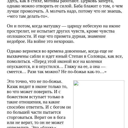
Здесь, как в стихе, мотивы работают. Церковь заперта,
однако можно отворить ее силой. Баба блажит о том, о чем
лучше промолчать. А молчать надо, потому что не знаешь,
«чего там делать-то».
Он и потом, когда матушку — царицу небесную на иконе
прострелит, не испытает других чувств, кроме чувства
оплошности. И еще что примета дурная, знамение
недоброе. На войне это нехорошо.
Однако вернемся во времена довоенные, когда еще не
выхвачены сабли и идет юный Степан в Соловцы, как все,
помолиться. «Перед этой иконой все на коленки
опускаются, и я опустился… Гляжу на ее, а она —
смеется… Рази так можно? Не по-божьи как-то…»
Это точно, что не по-божьи.
Казак видит в иконе только то,
во что может поверить. И с
божеством вступает только в
такие отношения, на какие
способен ответить. И с богом он
по большей части пытается
сторговаться. Верит он в бога
или не верит, то он не может
определить. Это «блажь»