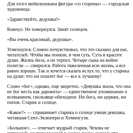
Для этого мобилизована фигура «со стороны» — городская
художница.
«Здравствуйте, дедушка!»
Кивнул. Не повернулся. Занят солнцем.
«Вы очень красивый, дедушка».
Усмехнулся. Словно почувствовал, что это сказано для нас,
читателей. Чтобы мы поняли, в чем суть. Суть в красоте
души. Жизнь била, а он терпел. Четыре сына на войне
полегли — смирился. Работа тяжеленная всю жизнь, а все
равно хорошо. Так и хочется сказать вслух то, что у старика
на душе: что ни пошлет бог — все к лучшему!
Слово «бог», однако, еще запретно. «Девушка знала, что она
не бог весть как даровита» — единственное упоминание о
всевышнем, скользяще-обиходное. Ни бога, ни церкви, ни
попов. Старик и солнце.
«Какое?» — спрашивает старика о солнце умная девушка,
читавшая Сент-Экзюпери и Хемингуэя.
«Большое», — отвечает мудрый старик, Чехова не