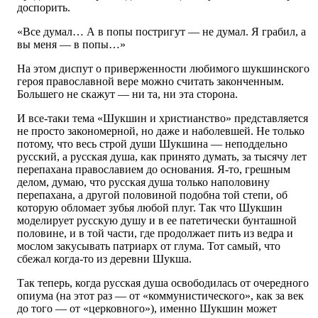
доспорить.
«Все думал… А в попы постригут — не думал. Я грабил, а
вы меня — в попы…»
На этом диспут о приверженности любимого шукшинского
героя православной вере можно считать законченным.
Большего не скажут — ни та, ни эта сторона.
И все-таки тема «Шукшин и христианство» представляется
не просто закономерной, но даже и наболевшей. Не только
потому, что весь строй души Шукшина — неподдельно
русский, а русская душа, как принято думать, за тысячу лет
перепахана православием до основания. Я-то, грешным
делом, думаю, что русская душа только наполовину
перепахана, а другой половиной подобна той степи, об
которую обломает зубья любой плуг. Так что Шукшин
моделирует русскую душу и в ее патетически бунташной
половине, и в той части, где продолжает пить из ведра и
мослом закусывать патриарх от глума. Тот самый, что
сбежал когда-то из деревни Шукша.
Так теперь, когда русская душа освободилась от очередного
опиума (на этот раз — от «коммунистического», как за век
до того — от «церковного»), именно Шукшин может