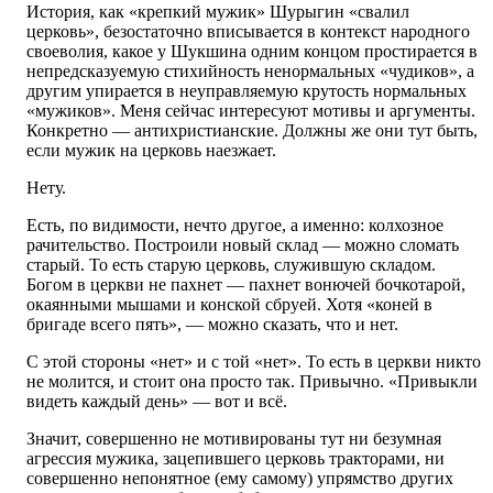
История, как «крепкий мужик» Шурыгин «свалил
церковь», безостаточно вписывается в контекст народного
своеволия, какое у Шукшина одним концом простирается в
непредсказуемую стихийность ненормальных «чудиков», а
другим упирается в неуправляемую крутость нормальных
«мужиков». Меня сейчас интересуют мотивы и аргументы.
Конкретно — антихристианские. Должны же они тут быть,
если мужик на церковь наезжает.
Нету.
Есть, по видимости, нечто другое, а именно: колхозное
рачительство. Построили новый склад — можно сломать
старый. То есть старую церковь, служившую складом.
Богом в церкви не пахнет — пахнет вонючей бочкотарой,
окаянными мышами и конской сбруей. Хотя «коней в
бригаде всего пять», — можно сказать, что и нет.
С этой стороны «нет» и с той «нет». То есть в церкви никто
не молится, и стоит она просто так. Привычно. «Привыкли
видеть каждый день» — вот и всё.
Значит, совершенно не мотивированы тут ни безумная
агрессия мужика, зацепившего церковь тракторами, ни
совершенно непонятное (ему самому) упрямство других