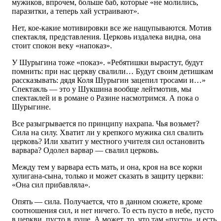
мужиков, впрочем, больше баб, которые «не молились,
паразитки, а теперь хай устраивают».
Нет, кое-какие мотивировки все же нащупываются. Мотив
спектакля, представления. Церковь издалека видна, она
стоит спокон веку «напоказ».
У Шурыгина тоже «показ». «Ребятишки вырастут, будут
помнить: при нас церкву свалили… Будут своим детишкам
рассказывать: дядя Коля Шурыгин зацепил тросами и…»
Спектакль — это у Шукшина вообще лейтмотив, мы
спектаклей и в романе о Разине насмотримся. А пока о
Шурыгине.
Все разыгрывается по принципу нахрапа. Чья возьмет?
Сила на силу. Хватит ли у крепкого мужика сил свалить
церковь? Или хватит у местного учителя сил остановить
варвара? Одолел варвар — свалил церковь.
Между тем у варвара есть мать, и она, кроя на все корки
хулигана-сына, только и может сказать в защиту церкви:
«Она сил прибавляла».
Опять — сила. Получается, что в данном сюжете, кроме
соотношения сил, и нет ничего. То есть пусто в небе, пусто
в церкви, пусто в душе. А может, то, что там «пусто», и есть