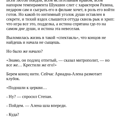
Всей лютой обидой, всем мстительным нравом, всем
напором темперамента Шукшин слит с характером Разина,
недаром сам и сыграть его в фильме хочет, в роль его войти
готов. Но какой-то интимный уголок души оставлен в
секрете, и тихий вздох слышится оттуда сквозь рык и хрип:
что игра все это, подделка, а истина спрятана где-то на
самом дне души, и истина эта невеселая.
Выломилась жизнь в такой «спектакль», что концов не
найдешь и начала не сыщешь.
Но было же начало?
«Знамо, он подлец отпетый, — сказал митрополит, — но
все же… Крестили же его!»
Берем конец нити. Сейчас Ариадна-Алена размотает
клубок.
«Подошли к церкви…
- Ну? — спросил Степан.
- Пойдем. — Алена шла впереди.
- Куда?