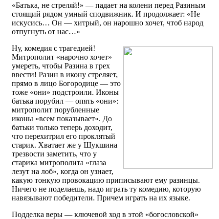
«Батька, не стреляй!» — падает на колени перед Разиным
стоящий рядом умный сподвижник. И продолжает: «Не
искусись… Он — хитрый, он нарошно хочет, чтоб народ
отпугнуть от нас…»
Ну, комедия с трагедией!
Митрополит «нарочно хочет»
умереть, чтобы Разина в грех
ввести! Разин в икону стреляет,
прямо в лицо Богородице — это
тоже «они» подстроили. Иконы
батька порубил — опять «они»:
митрополит порубленные
иконы «всем показывает». До
батьки только теперь доходит,
что перехитрил его проклятый
старик. Хватает же у Шукшина
трезвости заметить, что у
старика митрополита «глаза
лезут на лоб», когда он узнает,
какую тонкую провокацию приписывают ему разинцы.
Ничего не поделаешь, надо играть ту комедию, которую
навязывают победители. Причем играть на их языке.
Подделка веры — ключевой ход в этой «богословской»