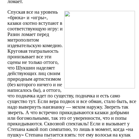
ломает.
Спуская все на уровень
«брюха» и «игры»,
казаки охотно вступают в
соответствующую игру: и
Разин ломает перед
митрополитом
издевательскую комедию.
Круговая театральность
пронизывает все эти
сцены не только оттого,
что Шукшин наделяет
действующих лиц своим
природным артистизмом
(без которого ничего и не
написалось бы), а оттого,
что подначка идет по существу, подначка и есть само
существо тут. Если вера подвох и все обман, стало быть, все
надо вывернуть наизнанку — мехом наружу. Звереть так
звереть. А что встречно прикидываются казаки добрыми
или богомольными, так это от уверенности, что и попы
прикидываются. Сквозной спектакль! Если и вызывает у
Степана какой поп симпатию, то лишь в момент, когда «на
пушку» Степана пытается взять: тот ему волосья на кулак