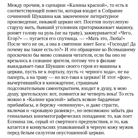
Между прочим, в сценарии «Калины красной», то есть в
соответствующей повести, которая входит в Собрание
сочинений Шукшина как законченное литературное
произведение, никакой церкви нет. Посетив полуслепую
старуху мать, бывший уголовник притормаживает машину,
роняет голову на руль (не на траву), зажмуривается! «Чего,
Егор?» — пугается его спутница. — «Мать это, Люба!»
После чего не он, а она в смятении зовет Бога: «Господи! Да
почему вы такие есть-то?» И это обращение ко Всевышнему
проскочило бы мимо сознания читателя, если бы оно не
врезалось в сознание зрителя, потому что в фильме
выкидывает-таки Шукшин своего героя из машины к
церкви, пусть не к порталу, пусть «с черного хода», не на
паперть, а на траву — но все-таки к церкви! И этот «фон»,
вычертившийся в кинокартине, страшным
подсознательным самооткрытием, входит в душу, в мою
душу, зрительскую: вот, помнится же четверть века! То есть
можно в «Калине красной» забыть всякие бардачные
прибамбасы, и березку «невинную», и даже страсти,
включая и «кровавую развязку», но невозможно забыть два
гениальных кинематографических попадания: то, как поет
Есенина зэк, серый от смертного предчувствия, и то, как
катается в конвульсиях упакованный в черную кожу мужик
перед белым силуэтом опустошенной церкви.