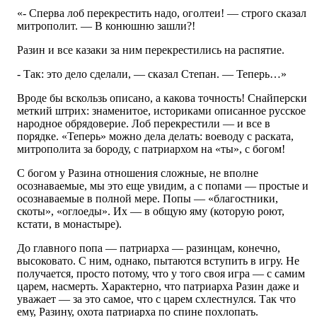
«- Сперва лоб перекрестить надо, оголтеи! — строго сказал
митрополит. — В конюшню зашли?!
Разин и все казаки за ним перекрестились на распятие.
- Так: это дело сделали, — сказал Степан. — Теперь…»
Вроде бы вскользь описано, а какова точность! Снайперски
меткий штрих: знаменитое, историками описанное русское
народное обрядоверие. Лоб перекрестили — и все в
порядке. «Теперь» можно дела делать: воеводу с раската,
митрополита за бороду, с патриархом на «ты», с богом!
С богом у Разина отношения сложные, не вполне
осознаваемые, мы это еще увидим, а с попами — простые и
осознаваемые в полной мере. Попы — «благостники,
скоты», «оглоеды». Их — в общую яму (которую роют,
кстати, в монастыре).
До главного попа — патриарха — разинцам, конечно,
высоковато. С ним, однако, пытаются вступить в игру. Не
получается, просто потому, что у того своя игра — с самим
царем, насмерть. Характерно, что патриарха Разин даже и
уважает — за это самое, что с царем схлестнулся. Так что
ему, Разину, охота патриарха по спине похлопать.