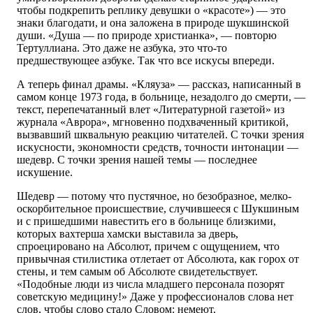
чтобы подкрепить реплику девушки о «красоте») — это
знаки благодати, и она заложена в природе шукшинской
души. «Душа — по природе христианка», — повторю
Тертуллиана. Это даже не азбука, это что-то
предшествующее азбуке. Так что все искусы впереди.
А теперь финал драмы. «Кляуза» — рассказ, написанный в
самом конце 1973 года, в больнице, незадолго до смерти, —
текст, перепечатанный влет «Литературной газетой» из
журнала «Аврора», мгновенно подхваченный критикой,
вызвавший шквальную реакцию читателей. С точки зрения
искусности, экономности средств, точности интонации —
шедевр. С точки зрения нашей темы — последнее
искушение.
Шедевр — потому что пустячное, но безобразное, мелко-
оскорбительное происшествие, случившееся с Шукшиным
и с пришедшими навестить его в больнице близкими,
которых вахтерша хамски выставила за дверь,
спроецировано на Абсолют, причем с ощущением, что
привычная стилистика отлетает от Абсолюта, как горох от
стены, и тем самым об Абсолюте свидетельствует.
«Подобные люди из числа младшего персонала позорят
советскую медицину!» Даже у профессионалов слова нет
слов, чтобы слово стало Словом: немеют.