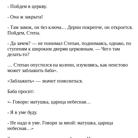
- Пойдем в церкву.
- Она ж закрыта!
- Там замок, он без ключа… Дерни покрепче, он откроется.
Пойдем, Степа.
- Да зачем? — не понимал Степан, поднимаясь, однако, по
ступеням к широким дверям церковным. — Чего там
делать-то?
… Степан опустился на колени, изумляясь, как неистово
может заблажить баба».
«Заблажить» — значит помолиться.
Баба просит:
«- Говори: матушка, царица небесная…
- Я в уме буду.
- Не надо в уме. Говори за мной: матушка, царица
небесная…»