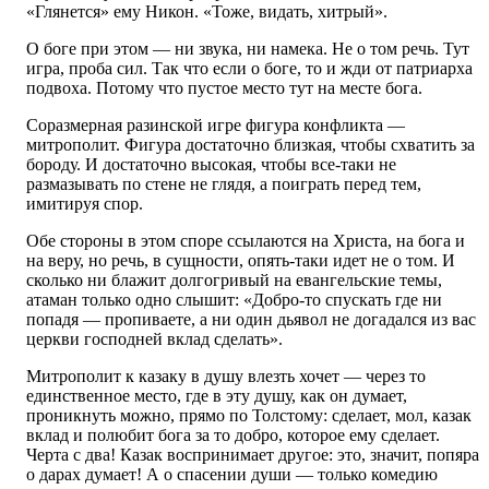
«Глянется» ему Никон. «Тоже, видать, хитрый».
О боге при этом — ни звука, ни намека. Не о том речь. Тут
игра, проба сил. Так что если о боге, то и жди от патриарха
подвоха. Потому что пустое место тут на месте бога.
Соразмерная разинской игре фигура конфликта —
митрополит. Фигура достаточно близкая, чтобы схватить за
бороду. И достаточно высокая, чтобы все-таки не
размазывать по стене не глядя, а поиграть перед тем,
имитируя спор.
Обе стороны в этом споре ссылаются на Христа, на бога и
на веру, но речь, в сущности, опять-таки идет не о том. И
сколько ни блажит долгогривый на евангельские темы,
атаман только одно слышит: «Добро-то спускать где ни
попадя — пропиваете, а ни один дьявол не догадался из вас
церкви господней вклад сделать».
Митрополит к казаку в душу влезть хочет — через то
единственное место, где в эту душу, как он думает,
проникнуть можно, прямо по Толстому: сделает, мол, казак
вклад и полюбит бога за то добро, которое ему сделает.
Черта с два! Казак воспринимает другое: это, значит, попяра
о дарах думает! А о спасении души — только комедию