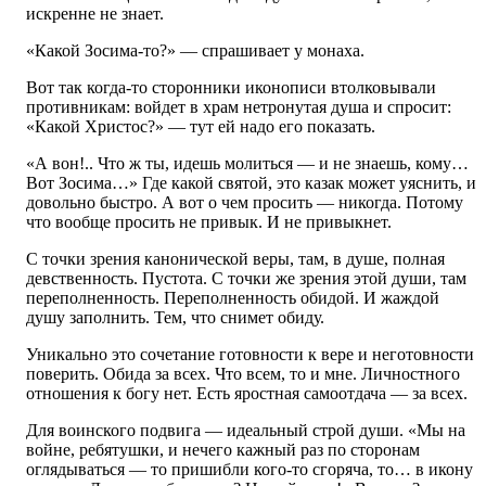
искренне не знает.
«Какой Зосима-то?» — спрашивает у монаха.
Вот так когда-то сторонники иконописи втолковывали
противникам: войдет в храм нетронутая душа и спросит:
«Какой Христос?» — тут ей надо его показать.
«А вон!.. Что ж ты, идешь молиться — и не знаешь, кому…
Вот Зосима…» Где какой святой, это казак может уяснить, и
довольно быстро. А вот о чем просить — никогда. Потому
что вообще просить не привык. И не привыкнет.
С точки зрения канонической веры, там, в душе, полная
девственность. Пустота. С точки же зрения этой души, там
переполненность. Переполненность обидой. И жаждой
душу заполнить. Тем, что снимет обиду.
Уникально это сочетание готовности к вере и неготовности
поверить. Обида за всех. Что всем, то и мне. Личностного
отношения к богу нет. Есть яростная самоотдача — за всех.
Для воинского подвига — идеальный строй души. «Мы на
войне, ребятушки, и нечего кажный раз по сторонам
оглядываться — то пришибли кого-то сгоряча, то… в икону