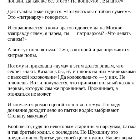
попали. Да как же без этого? На войне-то!.. Вы што?»
Для гульбы тоже годится. «Погулять мы с тобой сумеем».
Это «патриарху» говорится.
И спрашивается: а коли врагов одолеем да на Москве
взаправду сядем, я царем, ты — патриархом? «Что делать
станем?»
А вот тут полная тьма. Тьма, в которой и распоряжаются
хитрые попы.
Потому и прикована «дума» к этим долгогривым, что
секрет знают. Казалось бы, ну и плюнь на них «вилюжками
с высокой колокольни»! Да колокольня-то — у них. Не
плюнешь. Вот и получается, что привязан вольный казак к
церкви, которую сам же проклинает. Проклинает, а
отвязаться не может.
И кончается роман сценой точно «на тему». По ходу
дознания доходит дело до пытки водой: выбривают
Степану макушку!
Вообще-то, судя по некоторым старинным парсунам, батька
и так бритый ходил, с оселедцем. Но Шукшину это
предпыточное бритье для своей цели нужно. Насчет веры