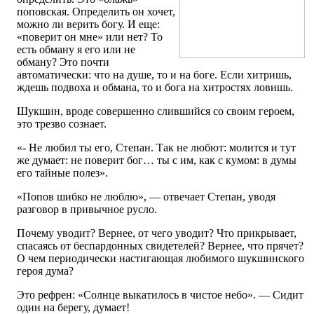
поповская. Определить он хочет,
можно ли верить богу. И еще:
«поверит он мне» или нет? То
есть обману я его или не
обману? Это почти
автоматически: что на душе, то и на боге. Если хитришь,
ждешь подвоха и обмана, то и бога на хитростях ловишь.
Шукшин, вроде совершенно слившийся со своим героем,
это трезво сознает.
«- Не любил ты его, Степан. Так не любют: молится и тут
же думает: не поверит бог… ты с им, как с кумом: в думы
его тайные полез».
«Попов шибко не люблю», — отвечает Степан, уводя
разговор в привычное русло.
Почему уводит? Вернее, от чего уводит? Что прикрывает,
спасаясь от беспардонных свидетелей? Вернее, что прячет?
О чем периодически настигающая любимого шукшинского
героя дума?
Это рефрен: «Солнце выкатилось в чистое небо». — Сидит
один на берегу, думает!