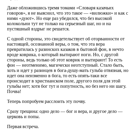
Даже обложившись тремя томами «Словаря казачьих
говоров», я не выяснил, что это такое — «вилюжки» и как с
ними «дуют». Но еще раз убедился, что без высокой
колокольни тут не только на серьезный шаг, но и на
пустяшный вздрыг не решатся.
С одной стороны, это свидетельствует об оторванности от
настоящей, осознанной веры, о том, что эта вера
превратилась у разинских казаков в бытовой фон, в нечто
вроде коврика, о который вытирают ноги. Но, с другой
стороны, ведь только об этот коврик и вытирают! То есть
фон — неотменимо, магически неотступный. Стало быть,
хоть и идет у разинцев в бога-душу-мать гульба отвязная, но
идет она неизменно в бога, то есть опять-таки все
происходит в христианском поле, другого поля для этой
гульбы нет; хотя бог тут и попутность, но без него ни шагу.
Почва!
Теперь попробуем расслоить эту почву.
Сразу трещина: одно дело — бог и вера, и другое дело —
церковь и попы.
Первая встреча.