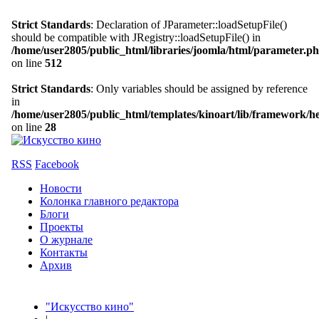
Strict Standards
: Declaration of JParameter::loadSetupFile()
should be compatible with JRegistry::loadSetupFile() in
/home/user2805/public_html/libraries/joomla/html/parameter.p
on line
512
Strict Standards
: Only variables should be assigned by reference
in
/home/user2805/public_html/templates/kinoart/lib/framework/h
on line
28
RSS
Facebook
Новости
Колонка главного редактора
Блоги
Проекты
О журнале
Контакты
Архив
"Искусство кино"