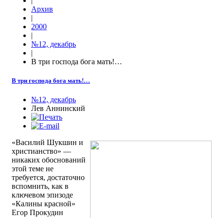
|
Архив
|
2000
|
№12, декабрь
|
В три господа бога мать!…
В три господа бога мать!…
№12, декабрь
Лев Аннинский
«Василий Шукшин и
христианство» —
никаких обоснований
этой теме не
требуется, достаточно
вспомнить, как в
ключевом эпизоде
«Калины красной»
Егор Прокудин