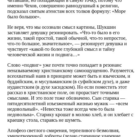
читавший, но попадающий в самую точку, потому что
именно Чехов, совершенно равнодушный к религии,
подсказал святым атеистам всех толков формулу: «Море
было большое».
Не веря, что мы осознали смысл картины, Шукшин
заставляет девушку резонировать. «Что-то было в его
жизни, такой простой, такой обычной, что-то непростое,
что-то большое, значительное», — резонирует девушка и
чувствует «какой-то более глубокий смысл и тайну
человеческой жизни и подвига…»
Слово «подвиг» уже почти точно попадает в резонанс
неназываемому христианскому самоощущению. Разумеется,
всеохватный наив в принципе может быть и языческим, и
буддийским, и мусульманским (в суфийском духе), и даже
иудаистским (в духе хасидском). Но если поместить этот
рассказ в христианское поле, он прорастает точными
смыслами. И это поле тоже обозначено. Сын старика —
пятидесятилетний изъезженный жизнью мужик — «всем
недовольный». «Невестка тоже всегда чем-то была
недовольна». Старику крошат в молоко хлеб, и он хлебает с
краешку стола, стараясь не шуметь.
Апофеоз светлого смирения, терпеливого безмолвия,
умиротворенной доброты (делаю старинное ударение,