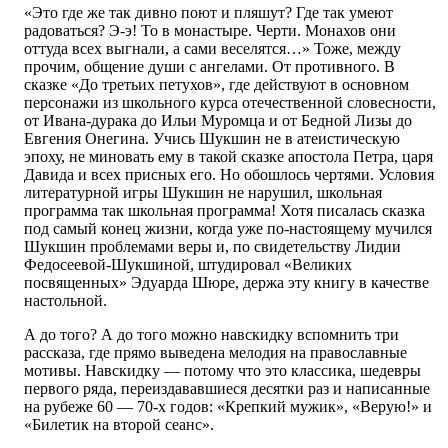
«Это где же так дивно поют и пляшут? Где так умеют
радоваться? Э-э! То в монастыре. Черти. Монахов они
оттуда всех выгнали, а сами веселятся…» Тоже, между
прочим, общение души с ангелами. От противного. В
сказке «До третьих петухов», где действуют в основном
персонажи из школьного курса отечественной словесности,
от Ивана-дурака до Ильи Муромца и от Бедной Лизы до
Евгения Онегина. Учись Шукшин не в атеистическую
эпоху, не миновать ему в такой сказке апостола Петра, царя
Давида и всех присных его. Но обошлось чертями. Условия
литературной игры Шукшин не нарушил, школьная
программа так школьная программа! Хотя писалась сказка
под самый конец жизни, когда уже по-настоящему мучился
Шукшин проблемами веры и, по свидетельству Лидии
Федосеевой-Шукшиной, штудировал «Великих
посвященных» Эдуарда Шюре, держа эту книгу в качестве
настольной.
А до того? А до того можно навскидку вспомнить три
рассказа, где прямо выведена мелодия на православные
мотивы. Навскидку — потому что это классика, шедевры
первого ряда, переиздававшиеся десятки раз и написанные
на рубеже 60 — 70-х годов: «Крепкий мужик», «Верую!» и
«Билетик на второй сеанс».