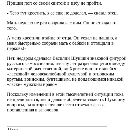
Пришел поп со своей свитой: в избу не пройти.
- Чего тут крестить, я ее еще не доделал, — сказал отец.
Мать неделю не разговаривала с ним. Он не страдал от
того.
А меня крестили втайне от отца. Он уехал на пашню, а
меня быстренько собрали мать с бабкой и оттащили в
церковь!»
Нет, недаром сделался Василий Шукшин знаковой фигурой
русского самосознания, тысячу лет разрывающегося между
материнской, женственной, во Христе воплотившейся
«ласковой» человеколюбивой культурой и отцовским
крутым, воинским, бунташным, не поддающимся никакой
«ласке» мужским нравом.
Поскольку изменений в этой тысячелетней ситуации пока
не предвидится, мы и дальше обречены задавать Шукшину
вопросы, на которые лучше всего отвечает фраза,
поставленная в заголовок.