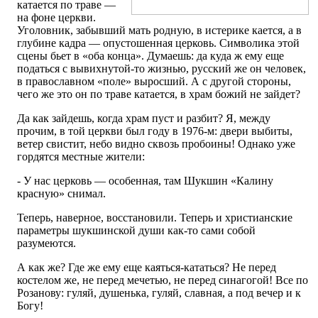
катается по траве —
на фоне церкви.
Уголовник, забывший мать родную, в истерике кается, а в
глубине кадра — опустошенная церковь. Символика этой
сцены бьет в «оба конца». Думаешь: да куда ж ему еще
податься с вывихнутой-то жизнью, русский же он человек,
в православном «поле» выросший. А с другой стороны,
чего же это он по траве катается, в храм божий не зайдет?
Да как зайдешь, когда храм пуст и разбит? Я, между
прочим, в той церкви был году в 1976-м: двери выбиты,
ветер свистит, небо видно сквозь пробоины! Однако уже
гордятся местные жители:
- У нас церковь — особенная, там Шукшин «Калину
красную» снимал.
Теперь, наверное, восстановили. Теперь и христианские
параметры шукшинской души как-то сами собой
разумеются.
А как же? Где же ему еще каяться-кататься? Не перед
костелом же, не перед мечетью, не перед синагогой! Все по
Розанову: гуляй, душенька, гуляй, славная, а под вечер и к
Богу!