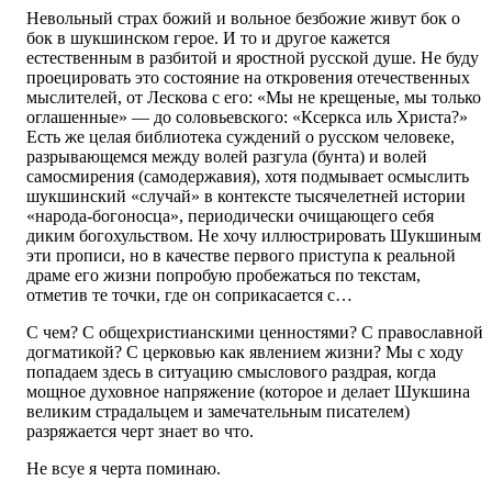
Невольный страх божий и вольное безбожие живут бок о
бок в шукшинском герое. И то и другое кажется
естественным в разбитой и яростной русской душе. Не буду
проецировать это состояние на откровения отечественных
мыслителей, от Лескова с его: «Мы не крещеные, мы только
оглашенные» — до соловьевского: «Ксеркса иль Христа?»
Есть же целая библиотека суждений о русском человеке,
разрывающемся между волей разгула (бунта) и волей
самосмирения (самодержавия), хотя подмывает осмыслить
шукшинский «случай» в контексте тысячелетней истории
«народа-богоносца», периодически очищающего себя
диким богохульством. Не хочу иллюстрировать Шукшиным
эти прописи, но в качестве первого приступа к реальной
драме его жизни попробую пробежаться по текстам,
отметив те точки, где он соприкасается с…
С чем? С общехристианскими ценностями? С православной
догматикой? С церковью как явлением жизни? Мы с ходу
попадаем здесь в ситуацию смыслового раздрая, когда
мощное духовное напряжение (которое и делает Шукшина
великим страдальцем и замечательным писателем)
разряжается черт знает во что.
Не всуе я черта поминаю.