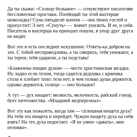
Да ты скажи: «Солнце большое» — сочувствуют писателям
бессловесные простаки. Пообещай ты этой вахтерше
шоколадку! Сунь пятьдесят копеек — она твоих гостей и
пропустит! Э нет. «Сунуть» — значит унизить. И ее, и себя.
Писатель и вахтерша на принцип пошли, в упор друг друга
не видят.
Вот это и есть последнее искушение. Ответь-ка добром на
зло. С тобой несправедливы, а ты смирись, тебя унижают, а
ты терпи, тебя ударили, а ты подставь!
«Блаженны нищие духом» — чисто христианская загадка.
Ну ладно если телом, тогда садится дедушка с краешка
стола и хлебает тихо: тела нет, в чем только душа держится,
однако держится, солнце — оно большое!
А тут — дух нищает: мелкость, мелочность, рабский гонор,
бунт ничтожества. «Младший медперсонал».
Вот эту как пожалеть, когда там — сплошная нищета духа?
На тебя эта нищета и перейдет. Чужую нищету духа на себя
взять? На это духа недостает. «Я не умею «давать», мне
неловко».