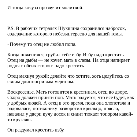
И тогда кляуза прозвучит молитвой.
P.S. В рабочих тетрадях Шукшина сохранился набросок,
содержание которого небезынтересно для нашей темы.
«Почему-то отец не любил попа.
Когда поженился, срубил себе избу. Избу надо крестить.
Отец на дыбы — не хочет, мать в слезы. На отца напирает
родня с обеих сторон: надо крестить.
Отец махнул рукой: делайте что хотите, хоть целуйтесь со
своим длинногривым мерином.
Воскресенье. Мать готовится к крестинам, отец во дворе.
Скоро должен прийти поп. Мать радуется, что все будет, как
у добрых людей. А отец в это время, пока она хлопотала и
радовалась, потихоньку разворотил крыльцо, прясло,
навалил у двери кучу досок и сидит тюкает топором какой-
то кругляш.
Он раздумал крестить избу.