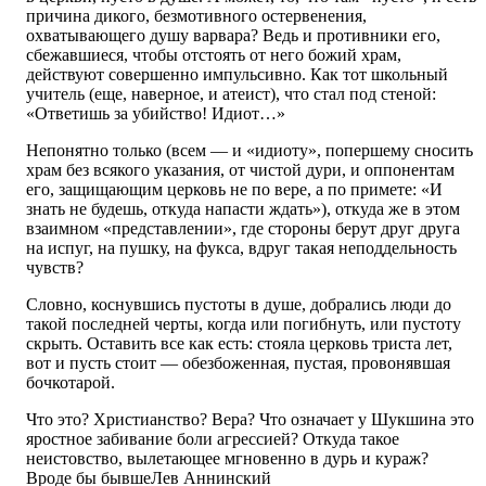
причина дикого, безмотивного остервенения,
охватывающего душу варвара? Ведь и противники его,
сбежавшиеся, чтобы отстоять от него божий храм,
действуют совершенно импульсивно. Как тот школьный
учитель (еще, наверное, и атеист), что стал под стеной:
«Ответишь за убийство! Идиот…»
Непонятно только (всем — и «идиоту», попершему сносить
храм без всякого указания, от чистой дури, и оппонентам
его, защищающим церковь не по вере, а по примете: «И
знать не будешь, откуда напасти ждать»), откуда же в этом
взаимном «представлении», где стороны берут друг друга
на испуг, на пушку, на фукса, вдруг такая неподдельность
чувств?
Словно, коснувшись пустоты в душе, добрались люди до
такой последней черты, когда или погибнуть, или пустоту
скрыть. Оставить все как есть: стояла церковь триста лет,
вот и пусть стоит — обезбоженная, пустая, провонявшая
бочкотарой.
Что это? Христианство? Вера? Что означает у Шукшина это
яростное забивание боли агрессией? Откуда такое
неистовство, вылетающее мгновенно в дурь и кураж?
Вроде бы бывшеЛев Аннинский