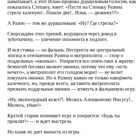
наматывает, а этот Илью-пророка дурашливым голосом, как
показалось Степану, зовет: «Пусти на Стеньку Разина
стрелу каленую!.. Пошли две!.. Илья, — дюжину!!!»
А Разин — тем же дурашливым: «Ну? Где стрелы?»
Сверхзадача этих прений, ведущихся через довод в
зуботычину, — уличение оппонента в подлоге.
И вся ставка — на фальшь. Неспроста же центральный
эпизод в отношениях Разина и митрополита — спор о
поддельных «иконках». Упирается все опять-таки в жратву:
безногий богомаз малюет иконки, потому что ему «исть
нечего», а митрополит его голодом морит — не велит
покупать иконки. Но и Разину важно не только накормить
калечного, но, прежде всего, заставить митрополита
признать поддельные иконки — втянуть в фальшивую игру.
«Ну, милосердный козел?!. Молись Алешкиному Иисусу!..
Молись, убью!»
Крутой старик понимает игру и упирается: «Будь ты
проклят!» — и ждет выстрела.
Но казак не дает выпасть из игры.