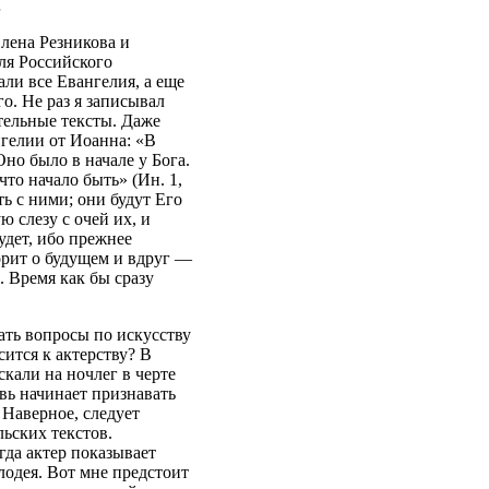
…
лена Резникова и
для Российского
ли все Евангелия, а еще
. Не раз я записывал
тельные тексты. Даже
нгелии от Иоанна: «В
Оно было в начале у Бога.
что начало быть» (Ин. 1,
ть с ними; они будут Его
ю слезу с очей их, и
будет, ибо прежнее
ворит о будущем и вдруг —
 Время как бы сразу
ать вопросы по искусству
ится к актерству? В
скали на ночлег в черте
овь начинает признавать
 Наверное, следует
льских текстов.
гда актер показывает
лодея. Вот мне предстоит