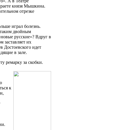
о». А в Театре
граете князя Мышкина.
ительном отрезке
льше играл болезнь.
 этаким двойным
 «новые русские»? Вдруг в
м заставляет их
ев Достоевского идет
дящие в зале.
ту ремарку за скобки.
о
ться к
н,
т
ни.