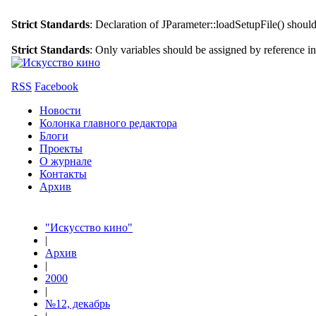
Strict Standards
: Declaration of JParameter::loadSetupFile() shoul
Strict Standards
: Only variables should be assigned by reference i
RSS
Facebook
Новости
Колонка главного редактора
Блоги
Проекты
О журнале
Контакты
Архив
"Искусство кино"
|
Архив
|
2000
|
№12, декабрь