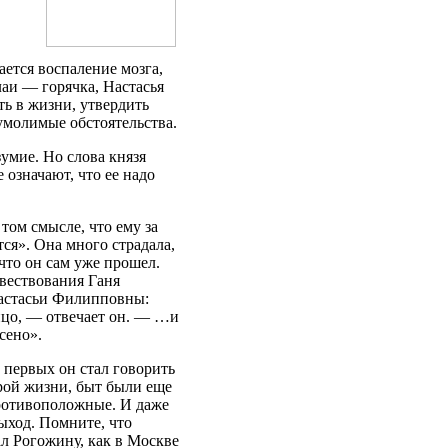
ется воспаление мозга,
аи — горячка, Настасья
ть в жизни, утвердить
умолимые обстоятельства.
зумие. Но слова князя
означают, что ее надо
том смысле, что ему за
тся». Она много страдала,
 что он сам уже прошел.
овествования Ганя
астасьи Филипповны:
ицо, — отвечает он. — …и
сено».
 первых он стал говорить
рой жизни, быт были еще
ротивоположные. И даже
ыход. Помните, что
л Рогожину, как в Москве