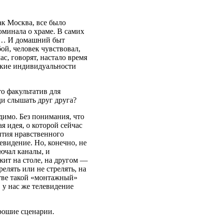
ак Москва, все было
оминала о храме. В самих
ая… И домашний быт
бой, человек чувствовал,
с, говорят, настало время
икие индивидуальности
о факультатив для
и слышать друг друга?
димо. Без понимания, что
ая идея, о которой сейчас
ития нравственного
евидение. Но, конечно, не
лючал каналы, и
жит на столе, на другом —
релять или не стрелять, на
стве такой «монтажный»
 у нас же телевидение
рошие сценарии.