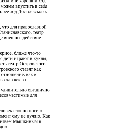
казал мне хороший ход:
ь можем впустить в себя
орее ход Достоевского:
 что для православной
Станиславского, театр
де внешнее действие
верное, ближе что-то
ас дети играют в куклы,
есть театр Островского.
ровского ставят как
 отношение, как к
го характера.
ь удивительно органично
несовместимые для
еловек словно ноги о
момент ему не нужно. Как
ь князем Мышкиным в
дно.