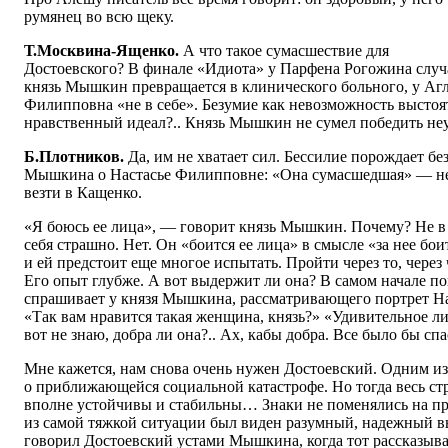
румянец во всю щеку.
Т.Москвина-Ященко.
А что такое сумасшествие для
Достоевского? В финале «Идиота» у Парфена Рогожина случа
князь Мышкин превращается в клинического больного, у Агл
Филипповна «не в себе». Безумие как невозможность выстоя
нравственный идеал?.. Князь Мышкин не сумел победить не
Б.Плотников.
Да, им не хватает сил. Бессилие порождает бе
Мышкина о Настасье Филипповне: «Она сумасшедшая» — не 
везти в Кащенко.
«Я боюсь ее лица», — говорит князь Мышкин. Почему? Не в 
себя страшно. Нет. Он «боится ее лица» в смысле «за нее бои
и ей предстоит еще многое испытать. Пройти через то, через
Его опыт глубже. А вот выдержит ли она? В самом начале п
спрашивает у князя Мышкина, рассматривающего портрет Н
«Так вам нравится такая женщина, князь?» «Удивительное л
вот не знаю, добра ли она?.. Ах, кабы добра. Все было бы спа
Мне кажется, нам снова очень нужен Достоевский. Одним из
о приближающейся социальной катастрофе. Но тогда весь ст
вполне устойчивы и стабильны… Знаки не поменялись на п
из самой тяжкой ситуации был виден разумный, надежный в
говорил Достоевский устами Мышкина, когда тот рассказыва