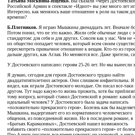
Татьяна Москвина-Ященко.
Вы сказали «через Достоевског
Российской Армии в спектакле «Идиот» вы уже много лет и
Интересно, как менялось ваше отношение к роли на таком дл
времени?
Б.Плотников.
Я играю Мышкина двенадцать лет. Вначале бо
Потом понял, что не это важно. Жили себе обычные люди с
стандартом: для себя и для других. Совсем как у нас. Чем не
их общество попадает человек, который всем своим существо
пересмотреть привычное отношение к вещам. Кто-то из геро
дальше других, как Аглая. Но меняются все. Даже зрители, си
У Достоевского написано: героям 25-26 лет. Но мы вынесли э
Я думаю, сегодня для героев Достоевского трудно найти
двадцатипятилетних актеров. Они слишком инфантильны. Я
видел, как играли Достоевского молодые. Он писал все-таки 
другом. Тут надо какую-то жизнь прожить, хотя бы приблизи
тому вопросу, который ставил Достоевский в романе: какой о
идеальный человек? У Достоевского была задача написать
«положительно прекрасного героя». Болезнь как бы выделяе
Мышкина, выдергивает его из нормативного человеческого
общения, из повседневной жизни. Но в последнем романе, в
«Братьях Карамазовых», Достоевский нашел возможность
избавить своего «положительно прекрасного героя» от болез
Про Алешу писатель все время говорит: он здоровый, у него