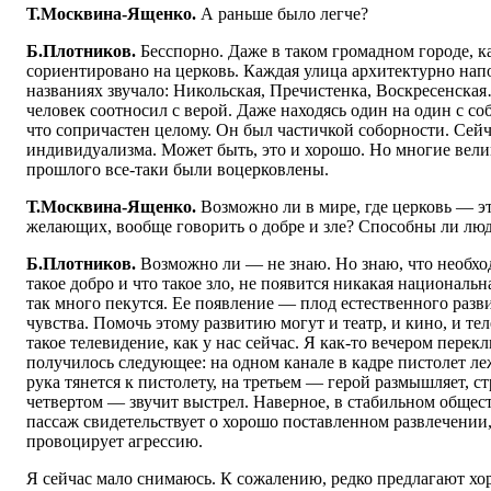
Т.Москвина-Ященко.
А раньше было легче?
Б.Плотников.
Бесспорно. Даже в таком громадном городе, к
сориентировано на церковь. Каждая улица архитектурно нап
названиях звучало: Никольская, Пречистенка, Воскресенск
человек соотносил с верой. Даже находясь один на один с со
что сопричастен целому. Он был частичкой соборности. Сейча
индивидуализма. Может быть, это и хорошо. Но многие вел
прошлого все-таки были воцерковлены.
Т.Москвина-Ященко.
Возможно ли в мире, где церковь — эт
желающих, вообще говорить о добре и зле? Способны ли люд
Б.Плотников.
Возможно ли — не знаю. Но знаю, что необхо
такое добро и что такое зло, не появится никакая национальн
так много пекутся. Ее появление — плод естественного разв
чувства. Помочь этому развитию могут и театр, и кино, и тел
такое телевидение, как у нас сейчас. Я как-то вечером перек
получилось следующее: на одном канале в кадре пистолет ле
рука тянется к пистолету, на третьем — герой размышляет, ст
четвертом — звучит выстрел. Наверное, в стабильном обще
пассаж свидетельствует о хорошо поставленном развлечении,
провоцирует агрессию.
Я сейчас мало снимаюсь. К сожалению, редко предлагают хо