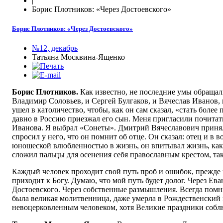
|
Борис Плотников: «Через Достоевского»
Борис Плотников: «Через Достоевского»
№12, декабрь
Татьяна Москвина-Ященко
Борис Плотников.
Как известно, не последние умы обращал
Владимир Соловьев, и Сергей Булгаков, и Вячеслав Иванов,
ушел в католичество, чтобы, как он сам сказал, «стать более
давно в Россию приезжал его сын. Меня пригласили почитат
Иванова. Я выбрал «Сонеты». Дмитрий Вячеславович приня
спросил у него, что он помнит об отце. Он сказал: отец и в 
юношеской влюбленностью в жизнь, он впитывал жизнь, как 
сложил пальцы для осенения себя православным крестом, так
Каждый человек проходит свой путь проб и ошибок, прежде
приходит к Богу. Думаю, что мой путь будет долог. Через Ева
Достоевского. Через собственные размышления. Всегда пом
была великая молитвенница, даже умерла в Рождественский 
невоцерковленным человеком, хотя Великие праздники собл