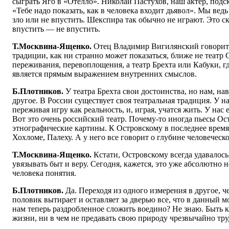
сыграть Яго в «Отелло». Николай Пастухов, наш актер, подс
«Тебе надо показать, как в человека входит дьявол». Мы вед
зло или не впустить. Шекспира так обычно не играют. Это ск
впустить — не впустить.
Т.Москвина-Ященко.
Отец Владимир Вигилянский говорит,
традиции, как ни странно может показаться, ближе не театр 
переживания, перевоплощения, а театр Брехта или Кабуки, г
является прямым выражением внутренних смыслов.
Б.Плотников.
У театра Брехта свои достоинства, но нам, на
другое. В России существует своя театральная традиция. У н
переживая игру как реальность, и, играя, учатся жить. У нас 
Вот это очень российский театр. Почему-то иногда пьесы Ост
этнографические картины. К Островскому в последнее время
Хохломе, Палеху. А у него все говорит о глубине человеческо
Т.Москвина-Ященко.
Кстати, Островскому всегда удавалос
увязывать быт и веру. Сегодня, кажется, это уже абсолютно 
человека понятия.
Б.Плотников.
Да. Переходя из одного измерения в другое, ч
половик вытирает и оставляет за дверью все, что в данный 
нам теперь раздробленное сложить воедино? Не знаю. Быт
жизни, ни в чем не предавать свою природу чрезвычайно тру