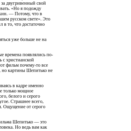
 за двугривенный свой
вать. «Но я подожду
кин. — Потому, что в
ашем русском свете». Это
л в то, что достаточно
яться уже больше не на
ые времена появлялись по-
ь с христианской
от фильм почему-то все
, но картины Шепитько не
иваясь в кадре именно
не только мощное
го, белого и серого
ругое. Страшнее всего,
ым. Ощущение от серого
фильма Шепитько — это
ловека. Но ведь вам как