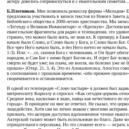
актеру довелось соприкоснуться и с евангельским сюжетом
Б.Плотников.
Мне позвонила режиссер фирмы «Мелодия» Е
предложила участвовать в записи текстов из Нового Завета 
библейского общества к 2000-летию христианства. Мы записа
«Легенду о Великом Инквизиторе» и «Кроткую» Достоевского
евангельские фрагменты для радио и телевидения, это удиви
странно, что можно было жить, не зная их. К примеру, в Ева
начале было Слово, и Слово было у Бога, и Слово было Бог. 
Все чрез Него начало быть, и без Него ничто не начало быть, 
1-3). Или: «…се, скиния Бога с человеками, и Он будет обита
народом, и Сам Бог с ними будет Богом их. И отрет Бог всяку
смерти не будет уже; ни плача, ни вопля, ни болезни уже не 
прошло» (Откр. 21, 3, 4). Это из Апокалипсиса. Апостол го
в соотношении с прошлым временем: «ибо прежнее прошло».
сворачивается и останавливается.
В одной из телепередач «Слово пастыря» я должен был задав
митрополиту Кириллу и спросил: «Как сегодня церковь относ
Средние века, насколько я знаю, паяца как нечестивого не пу
города». В принципе он мне не ответил. Не сказал, что церк
лицедейство. Хотя сам он лично знаком с многими актерами.
признать, что актерам доступно вдохновенное чтение еванге
Актерский талант может быть использован во благо. Даже ко
отрицательного персонажа. Но это сложнее всего — играть з