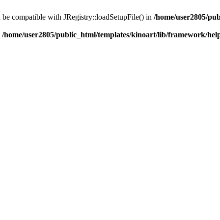
d be compatible with JRegistry::loadSetupFile() in
/home/user2805/pub
n
/home/user2805/public_html/templates/kinoart/lib/framework/hel