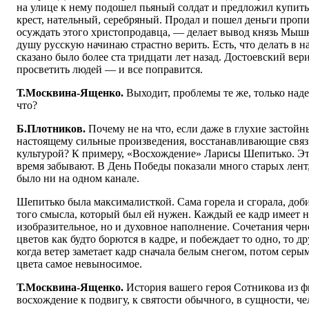
на улице к нему подошел пьяный солдат и предложил купить
крест, нательный, серебряный. Продал и пошел деньги пропи
осуждать этого христопродавца, — делает вывод князь Мыш
душу русскую начинаю страстно верить. Есть, что делать в н
сказано было более ста тридцати лет назад. Достоевский вери
просветить людей — и все поправится.
Т.Москвина-Ященко.
Выходит, проблемы те же, только наде
что?
Б.Плотников.
Почему не на что, если даже в глухие застойн
настоящему сильные произведения, восстанавливающие связ
культурой? К примеру, «Восхождение» Ларисы Шепитько. Эт
время забывают. В День Победы показали много старых лент
было ни на одном канале.
Шепитько была максималисткой. Сама горела и сгорала, доб
того смысла, который был ей нужен. Каждый ее кадр имеет 
изобразительное, но и духовное наполнение. Сочетания черно
цветов как будто борются в кадре, и побеждает то одно, то д
когда ветер заметает кадр сначала белым снегом, потом сер
цвета самое невыносимое.
Т.Москвина-Ященко.
История вашего героя Сотникова из 
восхождение к подвигу, к святости обычного, в сущности, че