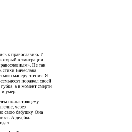
ись к православию. И
 который в эмиграции
 православным». Не так
ь стихи Вячеслава
л мою манеру чтения. Я
восемьдесят поражал своей
губка, а в момент смерти
 и умер.
 чем по-настоящему
нгелие, через
ню свою бабушку. Она
пост. А дед был
юдал.