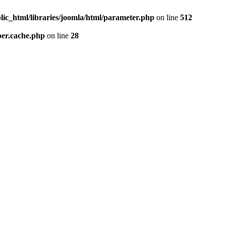
lic_html/libraries/joomla/html/parameter.php
on line
512
per.cache.php
on line
28