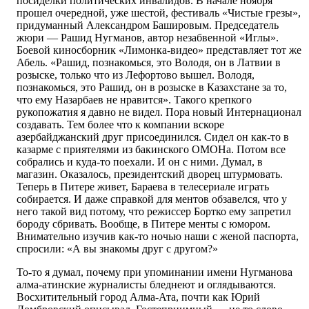
посиделки политических инвалидов. В начале ноября
прошел очередной, уже шестой, фестиваль «Чистые грезы»,
придуманный Александром Башировым. Председатель
жюри — Рашид Нугманов, автор незабвенной «Иглы».
Боевой киносборник «Лимонка-видео» представляет тот же
Абель. «Рашид, познакомься, это Володя, он в Латвии в
розыске, только что из Лефортово вышел. Володя,
познакомься, это Рашид, он в розыске в Казахстане за то,
что ему Назарбаев не нравится». Такого крепкого
рукопожатия я давно не видел. Пора новый Интернационал
создавать. Тем более что к компании вскоре
азербайджанский друг присоединился. Сидел он как-то в
казарме с приятелями из бакинского ОМОНа. Потом все
собрались и куда-то поехали. И он с ними. Думал, в
магазин. Оказалось, президентский дворец штурмовать.
Теперь в Питере живет, Бараева в телесериале играть
собирается. И даже справкой для ментов обзавелся, что у
него такой вид потому, что режиссер Бортко ему запретил
бороду сбривать. Вообще, в Питере менты с юмором.
Внимательно изучив как-то ночью наши с женой паспорта,
спросили: «А вы знакомы друг с другом?»
То-то я думал, почему при упоминании имени Нугманова
алма-атинские журналисты бледнеют и оглядываются.
Восхитительный город Алма-Ата, почти как Юрий