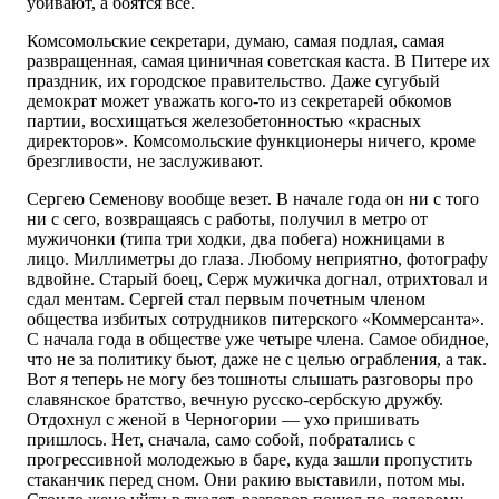
убивают, а боятся все.
Комсомольские секретари, думаю, самая подлая, самая
развращенная, самая циничная советская каста. В Питере их
праздник, их городское правительство. Даже сугубый
демократ может уважать кого-то из секретарей обкомов
партии, восхищаться железобетонностью «красных
директоров». Комсомольские функционеры ничего, кроме
брезгливости, не заслуживают.
Сергею Семенову вообще везет. В начале года он ни с того
ни с сего, возвращаясь с работы, получил в метро от
мужичонки (типа три ходки, два побега) ножницами в
лицо. Миллиметры до глаза. Любому неприятно, фотографу
вдвойне. Старый боец, Серж мужичка догнал, отрихтовал и
сдал ментам. Сергей стал первым почетным членом
общества избитых сотрудников питерского «Коммерсанта».
С начала года в обществе уже четыре члена. Самое обидное,
что не за политику бьют, даже не с целью ограбления, а так.
Вот я теперь не могу без тошноты слышать разговоры про
славянское братство, вечную русско-сербскую дружбу.
Отдохнул с женой в Черногории — ухо пришивать
пришлось. Нет, сначала, само собой, побратались с
прогрессивной молодежью в баре, куда зашли пропустить
стаканчик перед сном. Они ракию выставили, потом мы.