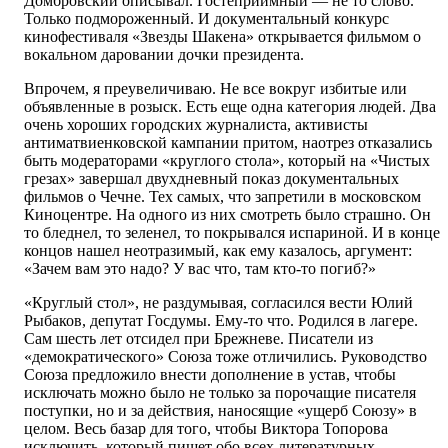
Домбровский описывал. Гостеприимный — не то слово.
Только подмороженный. И документальный конкурс
кинофестиваля «Звезды Шакена» открывается фильмом о
вокальном даровании дочки президента.
Впрочем, я преувеличиваю. Не все вокруг избитые или
объявленные в розыск. Есть еще одна категория людей. Два
очень хороших городских журналиста, активисты
антиматвиенковской кампании притом, наотрез отказались
быть модераторами «круглого стола», который на «Чистых
грезах» завершал двухдневный показ документальных
фильмов о Чечне. Тех самых, что запретили в московском
Киноцентре. На одного из них смотреть было страшно. Он
то бледнел, то зеленел, то покрывался испариной. И в конце
концов нашел неотразимый, как ему казалось, аргумент:
«Зачем вам это надо? У вас что, там кто-то погиб?»
«Круглый стол», не раздумывая, согласился вести Юлий
Рыбаков, депутат Госдумы. Ему-то что. Родился в лагере.
Сам шесть лет отсидел при Брежневе. Писатели из
«демократического» Союза тоже отличились. Руководство
Союза предложило внести дополнение в устав, чтобы
исключать можно было не только за порочащие писателя
поступки, но и за действия, наносящие «ущерб Союзу» в
целом. Весь базар для того, чтобы Виктора Топорова
исключить, который пишет обо всех литературных