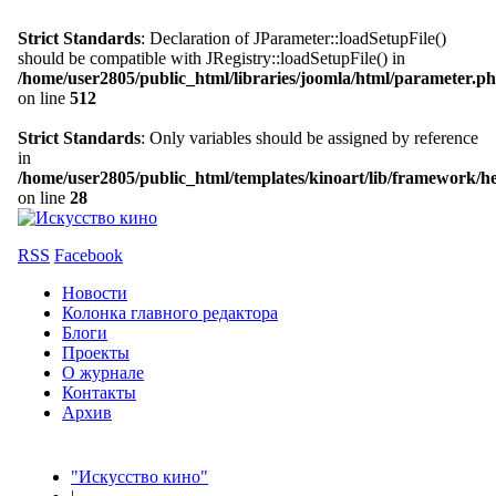
Strict Standards
: Declaration of JParameter::loadSetupFile()
should be compatible with JRegistry::loadSetupFile() in
/home/user2805/public_html/libraries/joomla/html/parameter.p
on line
512
Strict Standards
: Only variables should be assigned by reference
in
/home/user2805/public_html/templates/kinoart/lib/framework/h
on line
28
RSS
Facebook
Новости
Колонка главного редактора
Блоги
Проекты
О журнале
Контакты
Архив
"Искусство кино"