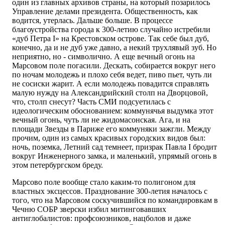
один из главных архивов страны, на который позарилось
Управление делами президента. Общественность, как
водится, утерлась. Дальше больше. В процессе
благоустройства города к 300-летию случайно истребили
«дуб Петра I» на Крестовском острове. Так себе был дуб,
конечно, да и не дуб уже давно, а некий трухлявый зуб. Но
неприятно, но - символично. А еще вечный огонь на
Марсовом поле погасили. Дескать, собирается вокруг него
по ночам молодежь и плохо себя ведет, пиво пьет, чуть ли
не сосиски жарит. А если молодежь повадится справлять
малую нужду на Александрийский столп на Дворцовой,
что, столп снесут? Часть СМИ подсуетилась с
идеологическим обоснованием: коммунячья выдумка этот
вечный огонь, чуть ли не жидомасонская. Ага, и на
площади Звезды в Париже его коммуняки зажгли. Между
прочим, один из самых красивых городских видов был:
ночь, поземка, Летний сад темнеет, призрак Павла I бродит
вокруг Инженерного замка, и маленький, упрямый огонь в
этом петербургском бреду.
Марсово поле вообще стало каким-то полигоном для
властных эксцессов. Празднование 300-летия началось с
того, что на Марсовом соскучившийся по командировкам в
Чечню СОБР зверски избил митинговавших
антиглобалистов: профсоюзников, нацболов и даже