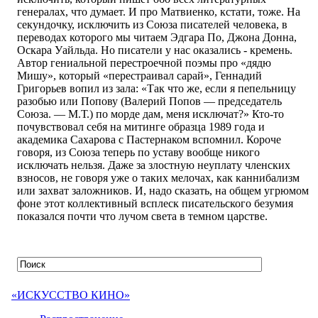
генералах, что думает. И про Матвиенко, кстати, тоже. На
секундочку, исключить из Союза писателей человека, в
переводах которого мы читаем Эдгара По, Джона Донна,
Оскара Уайльда. Но писатели у нас оказались - кремень.
Автор гениальной перестроечной поэмы про «дядю
Мишу», который «перестраивал сарай», Геннадий
Григорьев вопил из зала: «Так что же, если я пепельницу
разобью или Попову (Валерий Попов — председатель
Союза. — М.Т.) по морде дам, меня исключат?» Кто-то
почувствовал себя на митинге образца 1989 года и
академика Сахарова с Пастернаком вспомнил. Короче
говоря, из Союза теперь по уставу вообще никого
исключать нельзя. Даже за злостную неуплату членских
взносов, не говоря уже о таких мелочах, как каннибализм
или захват заложников. И, надо сказать, на общем угрюмом
фоне этот коллективный всплеск писательского безумия
показался почти что лучом света в темном царстве.
«ИСКУССТВО КИНО»