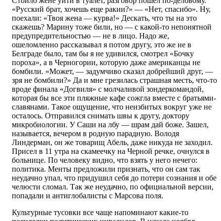
Стоило жене уйти в туалет, разговор пошел по-деловому.
«Русский брат, хочешь еще ракии?» — «Нет, спасибо». Ну,
поехали: «Твоя жена — курва!» Дескать, что ты на это
скажешь? Марину тоже били, но — с какой-то непонятной
предупредительностью — не в лицо. Надо же,
ошеломленно рассказывал я потом другу, это же не в
Белграде было, там бы я не удивился, смотрел «Бочку
пороха», а в Черногории, которую даже американцы не
бомбили. «Может, — задумчиво сказал добрейший друг, —
зря не бомбили?» Да и мне грезилась страшная месть, что-то
вроде финала «Догвиля» с молчаливой зондеркомандой,
которая бы все эти пляжные кафе сожгла вместе с братьями-
славянами. Такое ощущение, что неизбитых вокруг уже не
осталось. Отправился снимать швы к другу, доктору
микробиологии. У Саши на лбу — шрам дай боже. Зашел,
называется, вечером в родную парадную. Володя
Линдерман, он же товарищ Абель, даже никуда не заходил.
Присел в 11 утра на скамеечку на Черной речке, очнулся в
больнице. По человеку видно, что взять у него нечего:
политика. Менты предложили признать, что он сам так
неудачно упал, что придушил себя до потери сознания и обе
челюсти сломал. Так же неудачно, по официальной версии,
попадали и антиглобалисты с Марсова поля.
Культурные тусовки все чаще напоминают какие-то