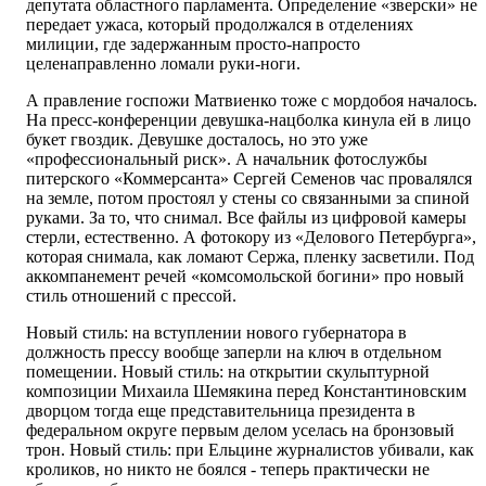
депутата областного парламента. Определение «зверски» не
передает ужаса, который продолжался в отделениях
милиции, где задержанным просто-напросто
целенаправленно ломали руки-ноги.
А правление госпожи Матвиенко тоже с мордобоя началось.
На пресс-конференции девушка-нацболка кинула ей в лицо
букет гвоздик. Девушке досталось, но это уже
«профессиональный риск». А начальник фотослужбы
питерского «Коммерсанта» Сергей Семенов час провалялся
на земле, потом простоял у стены со связанными за спиной
руками. За то, что снимал. Все файлы из цифровой камеры
стерли, естественно. А фотокору из «Делового Петербурга»,
которая снимала, как ломают Сержа, пленку засветили. Под
аккомпанемент речей «комсомольской богини» про новый
стиль отношений с прессой.
Новый стиль: на вступлении нового губернатора в
должность прессу вообще заперли на ключ в отдельном
помещении. Новый стиль: на открытии скульптурной
композиции Михаила Шемякина перед Константиновским
дворцом тогда еще представительница президента в
федеральном округе первым делом уселась на бронзовый
трон. Новый стиль: при Ельцине журналистов убивали, как
кроликов, но никто не боялся - теперь практически не