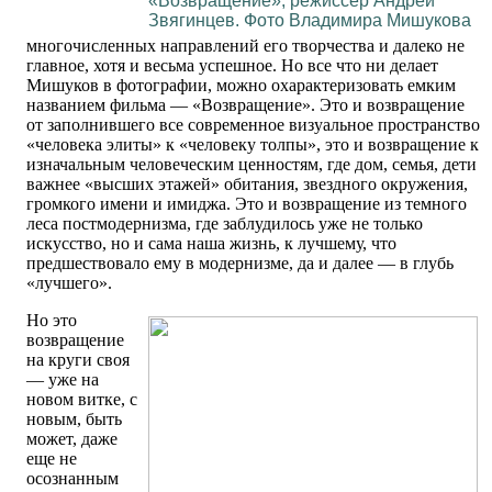
«Возвращение», режиссер Андрей
Звягинцев. Фото Владимира Мишукова
многочисленных направлений его творчества и далеко не
главное, хотя и весьма успешное. Но все что ни делает
Мишуков в фотографии, можно охарактеризовать емким
названием фильма — «Возвращение». Это и возвращение
от заполнившего все современное визуальное пространство
«человека элиты» к «человеку толпы», это и возвращение к
изначальным человеческим ценностям, где дом, семья, дети
важнее «высших этажей» обитания, звездного окружения,
громкого имени и имиджа. Это и возвращение из темного
леса постмодернизма, где заблудилось уже не только
искусство, но и сама наша жизнь, к лучшему, что
предшествовало ему в модернизме, да и далее — в глубь
«лучшего».
Но это
возвращение
на круги своя
— уже на
новом витке, с
новым, быть
может, даже
еще не
осознанным