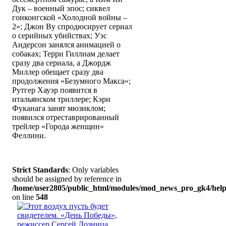
Дук – военный эпос; сиквел
гонконгской «Холодной войны –
2»; Джон Ву спродюсирует сериал
о серийных убийствах; Уэс
Андерсон занялся анимацией о
собаках; Терри Гиллиам делает
сразу два сериала, а Джордж
Миллер обещает сразу два
продолжения «Безумного Макса»;
Рутгер Хауэр появится в
итальянском триллере; Кэри
Фуканага занят мюзиклом;
появился отреставрированный
трейлер «Города женщин»
Феллини.
Strict Standards
: Only variables
should be assigned by reference in
/home/user2805/public_html/modules/mod_news_pro_gk4/help
on line
548