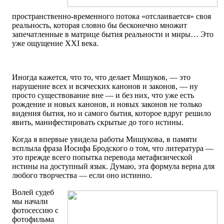
пространственно-временного потока «отслаивается» своя
реальность, которая словно бы бесконечно множит
запечатленные в матрице бытия реальности и миры… Это
уже ощущение XXI века.
Иногда кажется, что то, что делает Мишуков, — это
нарушение всех и всяческих канонов и законов, — ну
просто существование вне — и без них, что уже есть
рождение и новых канонов, и новых законов не только
видения бытия, но и самого бытия, которое вдруг решило
явить, манифестировать скрытые до того истины.
Когда я впервые увидела работы Мишукова, в памяти
всплыла фраза Иосифа Бродского о том, что литература —
это прежде всего попытка перевода метафизической
истины на доступный язык. Думаю, эта формула верна для
любого творчества — если оно истинно.
Волей судеб
мы начали
фотосессию с
фотофильма