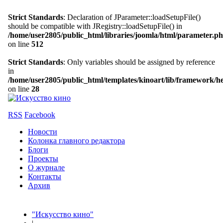
Strict Standards
: Declaration of JParameter::loadSetupFile()
should be compatible with JRegistry::loadSetupFile() in
/home/user2805/public_html/libraries/joomla/html/parameter.p
on line
512
Strict Standards
: Only variables should be assigned by reference
in
/home/user2805/public_html/templates/kinoart/lib/framework/h
on line
28
RSS
Facebook
Новости
Колонка главного редактора
Блоги
Проекты
О журнале
Контакты
Архив
"Искусство кино"