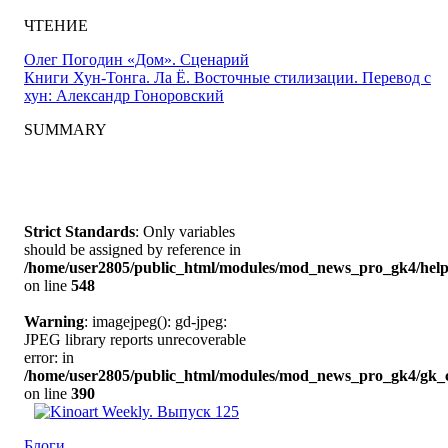
ЧТЕНИЕ
Олег Погодин «Дом». Сценарий
Книги Хун-Тонга. Ла Ё. Восточные стилизации. Перевод с
хун: Александр Гоноровский
SUMMARY
Strict Standards
: Only variables
should be assigned by reference in
/home/user2805/public_html/modules/mod_news_pro_gk4/help
on line
548
Warning
: imagejpeg(): gd-jpeg:
JPEG library reports unrecoverable
error: in
/home/user2805/public_html/modules/mod_news_pro_gk4/gk_c
on line
390
Блоги