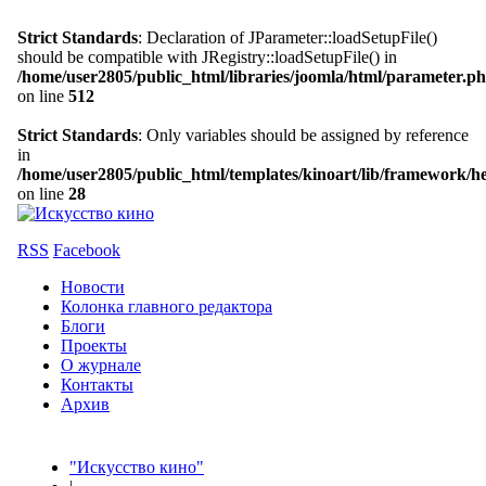
Strict Standards
: Declaration of JParameter::loadSetupFile()
should be compatible with JRegistry::loadSetupFile() in
/home/user2805/public_html/libraries/joomla/html/parameter.p
on line
512
Strict Standards
: Only variables should be assigned by reference
in
/home/user2805/public_html/templates/kinoart/lib/framework/h
on line
28
RSS
Facebook
Новости
Колонка главного редактора
Блоги
Проекты
О журнале
Контакты
Архив
"Искусство кино"