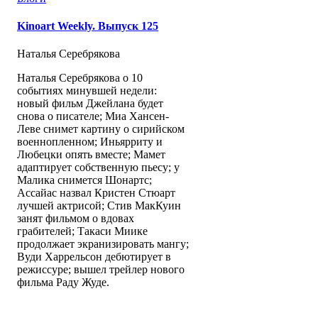
Kinoart Weekly. Выпуск 125
Наталья Серебрякова
Наталья Серебрякова о 10
событиях минувшей недели:
новый фильм Джейлана будет
снова о писателе; Миа Хансен-
Леве снимет картину о сирийском
военнопленном; Иньярриту и
Любецки опять вместе; Мамет
адаптирует собственную пьесу; у
Малика снимется Шонартс;
Ассайас назвал Кристен Стюарт
лучшей актрисой; Стив МакКуин
занят фильмом о вдовах
грабителей; Такаси Миике
продолжает экранизировать мангу;
Вуди Харрельсон дебютирует в
режиссуре; вышел трейлер нового
фильма Раду Жуде.