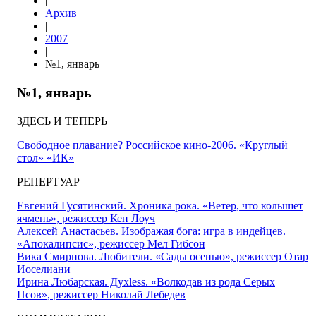
|
Архив
|
2007
|
№1, январь
№1, январь
ЗДЕСЬ И ТЕПЕРЬ
Свободное плавание? Российское кино-2006. «Круглый
стол» «ИК»
РЕПЕРТУАР
Евгений Гусятинский. Хроника рока. «Ветер, что колышет
ячмень», режиссер Кен Лоуч
Алексей Анастасьев. Изображая бога: игра в индейцев.
«Апокалипсис», режиссер Мел Гибсон
Вика Смирнова. Любители. «Сады осенью», режиссер Отар
Иоселиани
Ирина Любарская. Духless. «Волкодав из рода Серых
Псов», режиссер Николай Лебедев