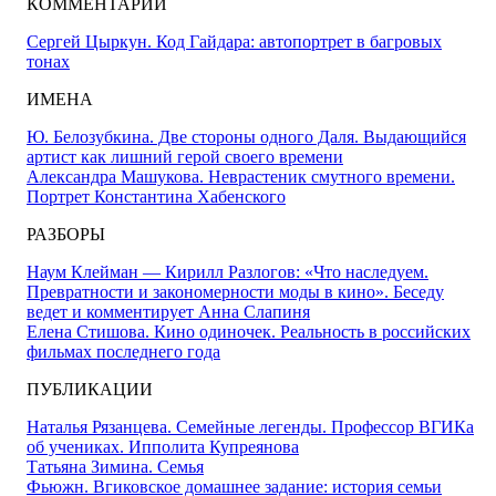
КОММЕНТАРИИ
Сергей Цыркун. Код Гайдара: автопортрет в багровых
тонах
ИМЕНА
Ю. Белозубкина. Две стороны одного Даля. Выдающийся
артист как лишний герой своего времени
Александра Машукова. Неврастеник смутного времени.
Портрет Константина Хабенского
РАЗБОРЫ
Наум Клейман — Кирилл Разлогов: «Что наследуем.
Превратности и закономерности моды в кино». Беседу
ведет и комментирует Анна Слапиня
Елена Стишова. Кино одиночек. Реальность в российских
фильмах последнего года
ПУБЛИКАЦИИ
Наталья Рязанцева. Семейные легенды. Профессор ВГИКа
об учениках. Ипполита Купреянова
Татьяна Зимина. Семья
Фьюжн. Вгиковское домашнее задание: история семьи