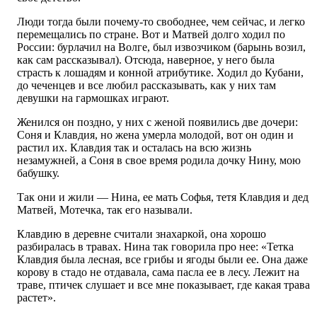
Люди тогда были почему-то свободнее, чем сейчас, и легко
перемещались по стране. Вот и Матвей долго ходил по
России: бурлачил на Волге, был извозчиком (барынь возил,
как сам рассказывал). Отсюда, наверное, у него была
страсть к лошадям и конной атрибутике. Ходил до Кубани,
до чеченцев и все любил рассказывать, как у них там
девушки на гармошках играют.
Женился он поздно, у них с женой появились две дочери:
Соня и Клавдия, но жена умерла молодой, вот он один и
растил их. Клавдия так и осталась на всю жизнь
незамужней, а Соня в свое время родила дочку Нину, мою
бабушку.
Так они и жили — Нина, ее мать Софья, тетя Клавдия и дед
Матвей, Мотечка, так его называли.
Клавдию в деревне считали знахаркой, она хорошо
разбиралась в травах. Нина так говорила про нее: «Тетка
Клавдия была лесная, все грибы и ягоды были ее. Она даже
корову в стадо не отдавала, сама пасла ее в лесу. Лежит на
траве, птичек слушает и все мне показывает, где какая трава
растет».