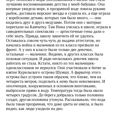
лучшими воспоминаниями детства у моей бабушки. Она
впервые увидела море, в прозрачной воде ловила руками
рыбок, доставала морские звезды и сушила их, а еще играла
с корейскими детьми, которых там было много, — они
кидались друг в друга медузами. Потом они с матерью
переехали на Камчатку. Там Нина училась в школе, играла в
самодеятельных спектаклях — артистичные гены дали о
себе знать. Правда, школу закончить ей не удалось.
Оставалось совсем чуть-чуть до выдачи аттестатов, но
началась война и мальчиков из их класса призвали на
фронт. А у них в классе были только две девочки,
остальные — мальчики. Видимо, в других классах была
похожая ситуация. И ради нескольких девочек школа
работать не стала. Кстати, никто из тех мальчишек-
одноклассников не вернулся. Они участвовали в битве за
взятие Курильского острова Шумшу. А фарватер этого
острова был устроен таким образом, что ближе, чем на
четыреста метров, подплыть к нему было невозможно. И
ополченцев, вооруженных в основном винтовками,
выбросили прямо в воду. Температура тогда была около
четырех градусов. До берега добралась только половина
солдат, другая половина утонула. Рассказывали, что вода
была такая прозрачная, что даже цвета не имела, и было
видно, как люди уходили на дно.