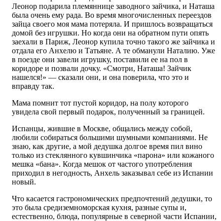
Леонор подарила племяннице заводного зайчика, и Наташа
была очень ему рада. Во время многочисленных переездов
зайца своего моя мама потеряла. И пришлось возвращаться
домой без игрушки. Но когда они на обратном пути опять
заехали в Париж, Леонор купила точно такого же зайчика и
отдала его Анхелю и Татьяне. А те обманули Наталию. Уже
в поезде они завели игрушку, поставили ее на пол в
коридоре и позвали дочку. «Смотри, Наташа! Зайчик
нашелся!» — сказали они, и она поверила, что это и
вправду так.
Мама помнит тот пустой коридор, на полу которого
увидела свой первый подарок, полученный за границей.
Испанцы, жившие в Москве, общались между собой,
любили собираться большими шумными компаниями. Не
знаю, как другие, а мой дедушка долгое время пил вино
только из стеклянного кувшинчика «парона» или кожаного
мешка «бана». Когда мешок от частого употребления
приходил в негодность, Анхель заказывал себе из Испании
новый.
Что касается гастрономических предпочтений дедушки, то
это была средиземноморская кухня, разные супы и,
естественно, блюда, популярные в северной части Испании,