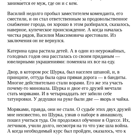
занимается ее муж, где он и с кем.
Василий недолго пробыл заместителем коменданта, его
сместили, и он стал ответственным за продовольственное
снабжение города, он хорошо в этом разбирался, сказалось,
наверное, купеческое происхождение. А когда началась
чистка рядов, Василия Максимовича арестовали. Из
заключения он не вернулся.
Катерина одна растила детей. А в один из неурожайных,
голодных годов она рассталась со своим приданым —
ювелирными украшениями: поменяла их все на еду.
Двор, в котором рос Шурка, был населен шпаной, и, в
принципе, оттуда была одна прямая дорога — в бандиты.
Многие действительно стали ворами. Его же эта участь
почему-то миновала. Шурка и двое его друзей мечтали
стать моряками. И в четырнадцать лет забили себе
татуировки. У дедушки на руке были две — якорь и чайка.
Моряками, правда, они не стали. О судьбе этих двух друзей
мне неизвестно, но Шурка, узнав о наборе в авиашколу,
пошел учиться туда. Он продолжил обучение в Одессе. Их,
летчиков, учили долго, несмотря на то что уже шла война.
А когда необходимый курс был пройден, оказалось, что к