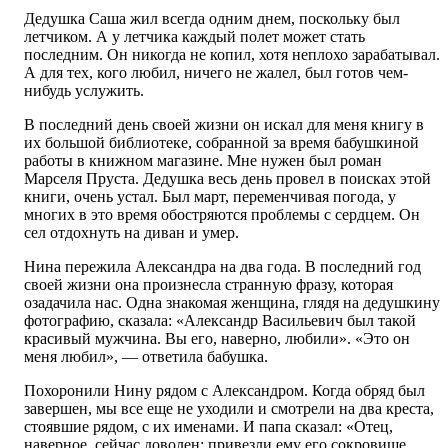
Дедушка Саша жил всегда одним днем, поскольку был
летчиком. А у летчика каждый полет может стать
последним. Он никогда не копил, хотя неплохо зарабатывал.
А для тех, кого любил, ничего не жалел, был готов чем-
нибудь услужить.
В последний день своей жизни он искал для меня книгу в
их большой библиотеке, собранной за время бабушкиной
работы в книжном магазине. Мне нужен был роман
Марселя Пруста. Дедушка весь день провел в поисках этой
книги, очень устал. Был март, переменчивая погода, у
многих в это время обостряются проблемы с сердцем. Он
сел отдохнуть на диван и умер.
Нина пережила Александра на два года. В последний год
своей жизни она произнесла странную фразу, которая
озадачила нас. Одна знакомая женщина, глядя на дедушкину
фотографию, сказала: «Александр Васильевич был такой
красивый мужчина. Вы его, наверно, любили». «Это он
меня любил», — ответила бабушка.
Похоронили Нину рядом с Александром. Когда обряд был
завершен, мы все еще не уходили и смотрели на два креста,
стоявшие рядом, с их именами. И папа сказал: «Отец,
наверное, сейчас доволен: привезли ему его сокровище.