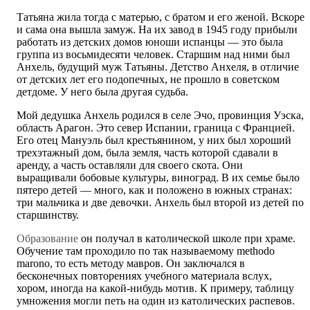
Татьяна жила тогда с матерью, с братом и его женой. Вскоре
и сама она вышла замуж. На их завод в 1945 году прибыли
работать из детских домов юноши испанцы — это была
группа из восьмидесяти человек. Старшим над ними был
Анхель, будущий муж Татьяны. Детство Анхеля, в отличие
от детских лет его подопечных, не прошло в советском
детдоме. У него была другая судьба.
Мой дедушка Анхель родился в селе Эчо, провинция Уэска,
область Арагон. Это север Испании, граница с Францией.
Его отец Мануэль был крестьянином, у них был хороший
трехэтажный дом, была земля, часть которой сдавали в
аренду, а часть оставляли для своего скота. Они
выращивали бобовые культуры, виноград. В их семье было
пятеро детей — много, как и положено в южных странах:
три мальчика и две девочки. Анхель был второй из детей по
старшинству.
Образование
он получал в католической школе при храме.
Обучение там проходило по так называемому methodo
marono, то есть методу мавров. Он заключался в
бесконечных повторениях учебного материала вслух,
хором, иногда на какой-нибудь мотив. К примеру, таблицу
умножения могли петь на один из католических распевов.