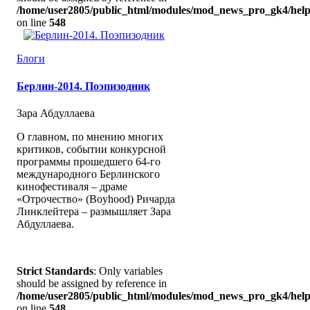
/home/user2805/public_html/modules/mod_news_pro_gk4/help
on line
548
Блоги
Берлин-2014. Поэпизодник
Зара Абдуллаева
О главном, по мнению многих
критиков, событии конкурсной
программы прошедшего 64-го
международного Берлинского
кинофестиваля – драме
«Отрочество» (Boyhood) Ричарда
Линклейтера – размышляет Зара
Абдуллаева.
Strict Standards
: Only variables
should be assigned by reference in
/home/user2805/public_html/modules/mod_news_pro_gk4/help
on line
548