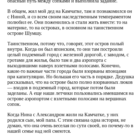
опасный путь между сопками и выполнила задание.
В общем, жил мой дед на Камчатке, там и познакомился он
с Ниной, и со всем своим наследственным темпераментом
полюбил ее. Они поженились и стали жить вместе: то на
материке, то на островах, в основном на таинственном
острове Шумшу.
Таинственном, потому что, говорят, этот остров полый
внутри. Когда он был японским, то они там построили
целый подземный город с железной дорогой, с заводом, с
гротами для жилья, было там и два аэропорта с
выходившими наверх взлетными полосами. Конечно,
какие-то важные части города были взорваны японцами
при капитуляции. Но большая его часть в порядке. Дедушка
рассказывал, что на острове было полно взорванных люков
— входов в подземный город, которые потом были
заделаны. А еще наши летчики пользовались имевшимся на
острове аэропортом с взлетными полосами на вершинах
сопок.
Когда Нина с Александром жили на Камчатке, у них
родился сын, мой папа. С этим связана одна история, не
думаю, что она очень веселая по сути своей, но почему-то в
нашей семье над ней смеются.