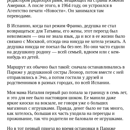
редактором радиопрограмм, вещающих на страны Южной
Америки. А после этого, в 1964 году, он устроился в
Агентство печати «Новости». Он занимался там
переводами.
В Испанию, когда пал режим Франко, дедушка не стал
возвращаться: для Татьяны, его жены, этот переезд был
невозможен — она не знала язык, да и все в ее жизни было
связано с Москвой, отсюда она никуда не хотела уезжать. А
дедушка никуда не поехал бы без нее. Но они часто ездили
на дедушкину родину — всей семьей, вдвоем или с кем-
нибудь из детей.
Маршрут их обычно был такой: сначала останавливались в
Париже у дедушкиной сестры Леонор, потом вместе с ней
отправлялись в Эчо, а потом гостили у друзей и
родственников в разных городах, по всей Испании.
Моя мама Наталия первый раз попала за границу в семь лет,
и это для нее было настоящим шоком. Ее манили даже
яркие киоски на вокзале, не говоря уже о больших
магазинах с игрушками. Правда, денег было не так много,
как хотелось, большая их часть уходила на переезды и
проживание, так что родители не баловали ее игрушками.
Но в тот первый приезд во время остановки в Париже