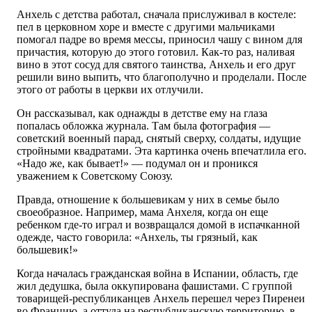
Анхель с детства работал, сначала прислуживал в костеле:
пел в церковном хоре и вместе с другими мальчиками
помогал падре во время мессы, приносил чашу с вином для
причастия, которую до этого готовил. Как-то раз, наливая
вино в этот сосуд для святого таинства, Анхель и его друг
решили вино выпить, что благополучно и проделали. После
этого от работы в церкви их отлучили.
Он рассказывал, как однажды в детстве ему на глаза
попалась обложка журнала. Там была фотография —
советский военный парад, снятый сверху, солдаты, идущие
стройными квадратами. Эта картинка очень впечатлила его.
«Надо же, как бывает!» — подумал он и проникся
уважением к Советскому Союзу.
Правда, отношение к большевикам у них в семье было
своеобразное. Например, мама Анхеля, когда он еще
ребенком где-то играл и возвращался домой в испачканной
одежде, часто говорила: «Анхель, ты грязный, как
большевик!»
Когда началась гражданская война в Испании, область, где
жил дедушка, была оккупирована фашистами. С группой
товарищей-республиканцев Анхель перешел через Пиренеи
во Францию, а оттуда на республиканскую территорию, в