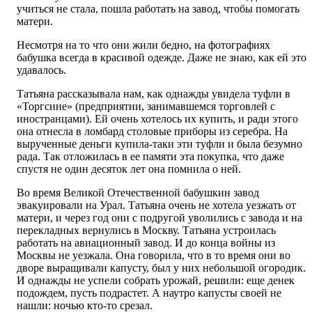
учиться не стала, пошла работать на завод, чтобы помогать
матери.
Несмотря на то что они жили бедно, на фотографиях
бабушка всегда в красивой одежде. Даже не знаю, как ей это
удавалось.
Татьяна рассказывала нам, как однажды увидела туфли в
«Торгсине» (предприятии, занимавшемся торговлей с
иностранцами). Ей очень хотелось их купить, и ради этого
она отнесла в ломбард столовые приборы из серебра. На
вырученные деньги купила-таки эти туфли и была безумно
рада. Так отложилась в ее памяти эта покупка, что даже
спустя не один десяток лет она помнила о ней.
Во время Великой Отечественной бабушкин завод
эвакуировали на Урал. Татьяна очень не хотела уезжать от
матери, и через год они с подругой уволились с завода и на
перекладных вернулись в Москву. Татьяна устроилась
работать на авиационный завод. И до конца войны из
Москвы не уезжала. Она говорила, что в то время они во
дворе выращивали капусту, был у них небольшой огородик.
И однажды не успели собрать урожай, решили: еще денек
подождем, пусть подрастет. А наутро капусты своей не
нашли: ночью кто-то срезал.