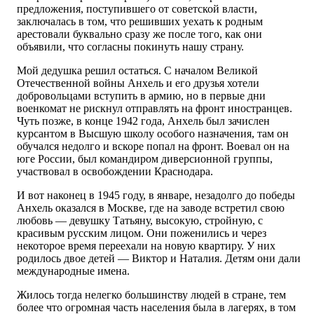
предложения, поступившего от советской власти,
заключалась в том, что решивших уехать к родным
арестовали буквально сразу же после того, как они
объявили, что согласны покинуть нашу страну.
Мой дедушка решил остаться. С началом Великой
Отечественной войны Анхель и его друзья хотели
добровольцами вступить в армию, но в первые дни
военкомат не рискнул отправлять на фронт иностранцев.
Чуть позже, в конце 1942 года, Анхель был зачислен
курсантом в Высшую школу особого назначения, там он
обучался недолго и вскоре попал на фронт. Воевал он на
юге России, был командиром диверсионной группы,
участвовал в освобождении Краснодара.
И вот наконец в 1945 году, в январе, незадолго до победы
Анхель оказался в Москве, где на заводе встретил свою
любовь — девушку Татьяну, высокую, стройную, с
красивым русским лицом. Они поженились и через
некоторое время переехали на новую квартиру. У них
родилось двое детей — Виктор и Наталия. Детям они дали
международные имена.
Жилось тогда нелегко большинству людей в стране, тем
более что огромная часть населения была в лагерях, в том