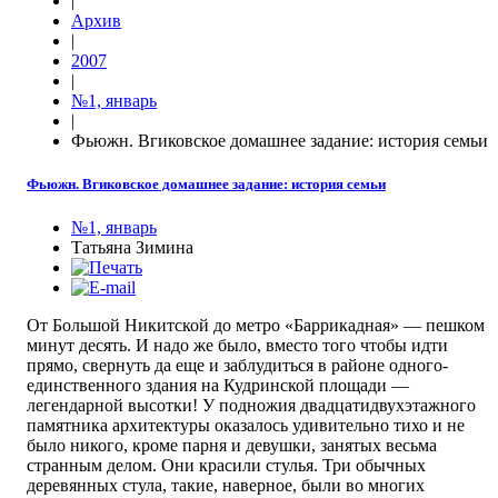
|
Архив
|
2007
|
№1, январь
|
Фьюжн. Вгиковское домашнее задание: история семьи
Фьюжн. Вгиковское домашнее задание: история семьи
№1, январь
Татьяна Зимина
От Большой Никитской до метро «Баррикадная» — пешком
минут десять. И надо же было, вместо того чтобы идти
прямо, свернуть да еще и заблудиться в районе одного-
единственного здания на Кудринской площади —
легендарной высотки! У подножия двадцатидвухэтажного
памятника архитектуры оказалось удивительно тихо и не
было никого, кроме парня и девушки, занятых весьма
странным делом. Они красили стулья. Три обычных
деревянных стула, такие, наверное, были во многих