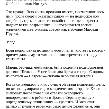
Любил он свою Нинку».
Это правда. Всю жизнь прожили вместе, посчастливилось
им и после смерти оказаться рядом — на подмосковном
кладбище, где молчание и спокойствие и где на кресты
падают ветви боярышника. Он покрывается весной
маленькими цветочками, совсем как в романе Марселя
Пруста.
Запад
Если родословная по линии моего папы тяготеет к востоку,
причем дальнему, то мамина линия стремится к западу
континента.
Мария, бабушка моей мамы, была родом из подмосковной
деревни Щелково. У нее было два брата и сестра. С одним
из братьев — Петром — связана необычная история.
Когда он женился, у них с супругой стали появляться дети,
но все они умирали еще в младенческом возрасте. Кто-то из
знакомых посоветовал им отвезти очередного
новорожденного ребенка в Троице-Сергиеву лавру к
определенному священнику — крестить. И хотя ехать
далеко с грудным ребенком было делом хлопотным, они