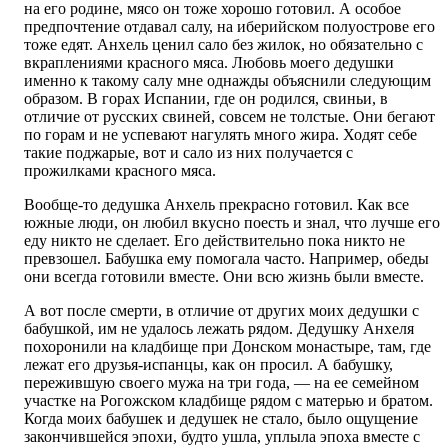
на его родине, мясо он тоже хорошо готовил. А особое
предпочтение отдавал салу, на иберийском полуострове его
тоже едят. Анхель ценил сало без жилок, но обязательно с
вкраплениями красного мяса. Любовь моего дедушки
именно к такому салу мне однажды объяснили следующим
образом. В горах Испании, где он родился, свиньи, в
отличие от русских свиней, совсем не толстые. Они бегают
по горам и не успевают нагулять много жира. Ходят себе
такие поджарые, вот и сало из них получается с
прожилками красного мяса.
Вообще-то дедушка Анхель прекрасно готовил. Как все
южные люди, он любил вкусно поесть и знал, что лучше его
еду никто не сделает. Его действительно пока никто не
превзошел. Бабушка ему помогала часто. Например, обеды
они всегда готовили вместе. Они всю жизнь были вместе.
А вот после смерти, в отличие от других моих дедушки с
бабушкой, им не удалось лежать рядом. Дедушку Анхеля
похоронили на кладбище при Донском монастыре, там, где
лежат его друзья-испанцы, как он просил. А бабушку,
пережившую своего мужа на три года, — на ее семейном
участке на Рогожском кладбище рядом с матерью и братом.
Когда моих бабушек и дедушек не стало, было ощущение
закончившейся эпохи, будто ушла, уплыла эпоха вместе с