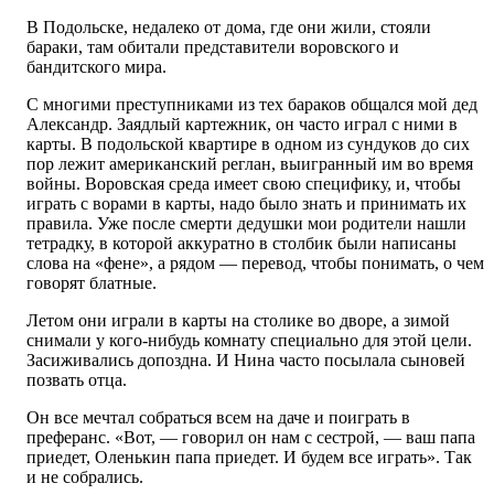
В Подольске, недалеко от дома, где они жили, стояли
бараки, там обитали представители воровского и
бандитского мира.
С многими преступниками из тех бараков общался мой дед
Александр. Заядлый картежник, он часто играл с ними в
карты. В подольской квартире в одном из сундуков до сих
пор лежит американский реглан, выигранный им во время
войны. Воровская среда имеет свою специфику, и, чтобы
играть с ворами в карты, надо было знать и принимать их
правила. Уже после смерти дедушки мои родители нашли
тетрадку, в которой аккуратно в столбик были написаны
слова на «фене», а рядом — перевод, чтобы понимать, о чем
говорят блатные.
Летом они играли в карты на столике во дворе, а зимой
снимали у кого-нибудь комнату специально для этой цели.
Засиживались допоздна. И Нина часто посылала сыновей
позвать отца.
Он все мечтал собраться всем на даче и поиграть в
преферанс. «Вот, — говорил он нам с сестрой, — ваш папа
приедет, Оленькин папа приедет. И будем все играть». Так
и не собрались.