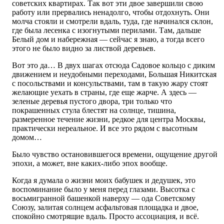
советских квартирах. Так вот эти двое завершили свою
работу или прервались ненадолго, чтобы отдохнуть. Они
молча стояли и смотрели вдаль, туда, где начинался склон,
где была лесенка с изогнутыми перилами. Там, дальше
Белый дом и набережная — сейчас я знаю, а тогда всего
этого не было видно за листвой деревьев.
Вот это да… В двух шагах отсюда Садовое кольцо с диким
движением и неудобными переходами, Большая Никитская
с посольствами и консульствами, там в такую жару стоят
желающие уехать в страны, где еще жарче. А здесь —
зеленые деревья пустого двора, три только что
покрашенных стула блестят на солнце, тишина,
размеренное течение жизни, редкое для центра Москвы,
практически нереальное. И все это рядом с высотным
домом…
Было чувство остановившегося времени, ощущение другой
эпохи, а может, вне каких-либо эпох вообще.
Когда я думала о жизни моих бабушек и дедушек, это
воспоминание было у меня перед глазами. Высотка с
восьмигранной башенкой наверху — ода Советскому
Союзу, залитая солнцем асфальтовая площадка и двое,
спокойно смотрящие вдаль. Просто ассоциация, и всё.