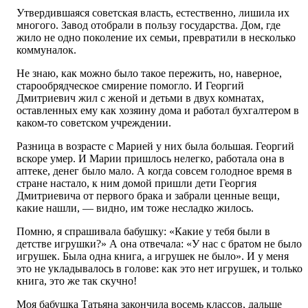
Утвердившаяся советская власть, естественно, лишила их
многого. Завод отобрали в пользу государства. Дом, где
жило не одно поколение их семьи, превратили в несколько
коммуналок.
Не знаю, как можно было такое пережить, но, наверное,
старообрядческое смирение помогло. И Георгий
Дмитриевич жил с женой и детьми в двух комнатах,
оставленных ему как хозяину дома и работал бухгалтером в
каком-то советском учреждении.
Разница в возрасте с Марией у них была большая. Георгий
вскоре умер. И Марии пришлось нелегко, работала она в
аптеке, денег было мало. А когда совсем голодное время в
стране настало, к ним домой пришли дети Георгия
Дмитриевича от первого брака и забрали ценные вещи,
какие нашли, — видно, им тоже несладко жилось.
Помню, я спрашивала бабушку: «Какие у тебя были в
детстве игрушки?» А она отвечала: «У нас с братом не было
игрушек. Была одна книга, а игрушек не было». И у меня
это не укладывалось в голове: как это нет игрушек, и только
книга, это же так скучно!
Моя бабушка Татьяна закончила восемь классов, дальше