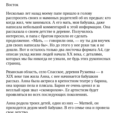
Восток
Несколько лет назад моему папе пришло в голову
расспросить своих и маминых родителей об их предках: кто
когда жил, чем занимался. А его мать, моя бабушка, даже
написала небольшой комментарий к этой информации. Она
рассказала о своем детстве в деревне. Получилось
интересно, и папа с братом просили ее сделать
продолжение. «Мать, — говорили они, — ну ты для внучек
для своих написала бы». Но до этого у нее руки так и не
дошли. Вот и осталось только два листочка формата А4, где
описан уклад жизни людей начала XX века, с деталями,
которых мы бы никогда не узнали, не будь этих рукописных
страниц.
Рязанская область, село Спасское, деревня Рузаевка — в
XIX веке там жила Анна, с нее начинается бабушкин
рассказ. Анна была актриса в крепостном театре у барина,
она хорошо пела и плясала. Барин ее очень ценил и за
веселый нрав звал «скоморохом». Ее артистизм будет
проявляться во всех последующих поколениях.
Анна родила троих детей, один из них — Матвей, он
приходится дедом моей бабушке. В его семье она и провела
свое детство.