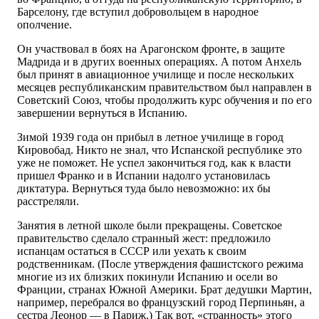
Барселону, где вступил добровольцем в народное
ополчение.
Он участвовал в боях на Арагонском фронте, в защите
Мадрида и в других военных операциях. А потом Анхель
был принят в авиационное училище и после нескольких
месяцев республиканским правительством был направлен в
Советский Союз, чтобы продолжить курс обучения и по его
завершении вернуться в Испанию.
Зимой 1939 года он прибыл в летное училище в город
Кировобад. Никто не знал, что Испанской республике это
уже не поможет. Не успел закончиться год, как к власти
пришел Франко и в Испании надолго установилась
диктатура. Вернуться туда было невозможно: их бы
расстреляли.
Занятия в летной школе были прекращены. Советское
правительство сделало странный жест: предложило
испанцам остаться в СССР или уехать к своим
родственникам. (После утверждения фашистского режима
многие из их близких покинули Испанию и осели во
Франции, странах Южной Америки. Брат дедушки Мартин,
например, перебрался во французский город Перпиньян, а
сестра Леонор — в Париж.) Так вот, «странность» этого