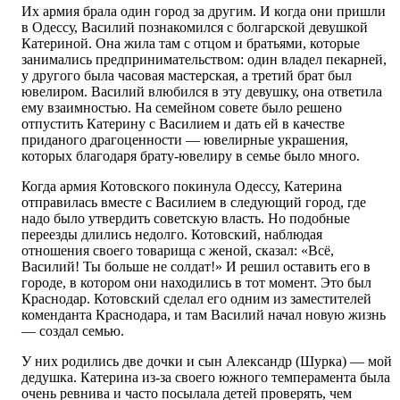
Их армия брала один город за другим. И когда они пришли
в Одессу, Василий познакомился с болгарской девушкой
Катериной. Она жила там с отцом и братьями, которые
занимались предпринимательством: один владел пекарней,
у другого была часовая мастерская, а третий брат был
ювелиром. Василий влюбился в эту девушку, она ответила
ему взаимностью. На семейном совете было решено
отпустить Катерину с Василием и дать ей в качестве
приданого драгоценности — ювелирные украшения,
которых благодаря брату-ювелиру в семье было много.
Когда армия Котовского покинула Одессу, Катерина
отправилась вместе с Василием в следующий город, где
надо было утвердить советскую власть. Но подобные
переезды длились недолго. Котовский, наблюдая
отношения своего товарища с женой, сказал: «Всё,
Василий! Ты больше не солдат!» И решил оставить его в
городе, в котором они находились в тот момент. Это был
Краснодар. Котовский сделал его одним из заместителей
коменданта Краснодара, и там Василий начал новую жизнь
— создал семью.
У них родились две дочки и сын Александр (Шурка) — мой
дедушка. Катерина из-за своего южного темперамента была
очень ревнива и часто посылала детей проверять, чем