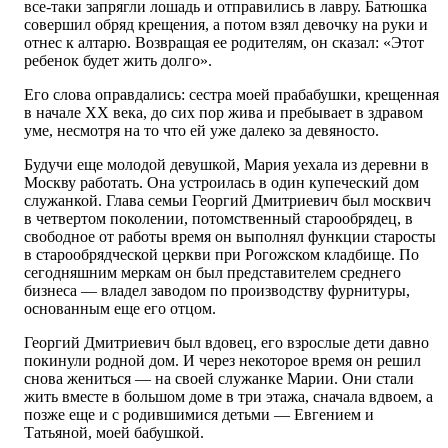
все-таки запрягли лошадь и отправились в лавру. Батюшка
совершил обряд крещения, а потом взял девочку на руки и
отнес к алтарю. Возвращая ее родителям, он сказал: «Этот
ребенок будет жить долго».
Его слова оправдались: сестра моей прабабушки, крещенная
в начале XX века, до сих пор жива и пребывает в здравом
уме, несмотря на то что ей уже далеко за девяносто.
Будучи еще молодой девушкой, Мария уехала из деревни в
Москву работать. Она устроилась в один купеческий дом
служанкой. Глава семьи Георгий Дмитриевич был москвич
в четвертом поколении, потомственный старообрядец, в
свободное от работы время он выполнял функции старосты
в старообрядческой церкви при Рогожском кладбище. По
сегодняшним меркам он был представителем среднего
бизнеса — владел заводом по производству фурнитуры,
основанным еще его отцом.
Георгий Дмитриевич был вдовец, его взрослые дети давно
покинули родной дом. И через некоторое время он решил
снова жениться — на своей служанке Марии. Они стали
жить вместе в большом доме в три этажа, сначала вдвоем, а
позже еще и с родившимися детьми — Евгением и
Татьяной, моей бабушкой.