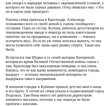
как увидел в коридоре человека с окровавленной головой, у
которого не было ушных раковин. Отец объяснил ему: «Это
он в карты уши проиграл».
Папина семья приехала в Краснодар. Александр
познакомил всех со своей женой и сыном, пообщался с
сестрами. Одна из сестер, Ксения, работала дегустатором на
ликероводочном заводе и никогда не пила алкогольные
напитки: ни на праздниках, ни в компаниях — боялась
испортить вкус. Но если уж очень хотелось выпить, то она
могла позволить себе лишь одну рюмку спирта. Такая она
была.
Встретился там Шурка и со своей матерью Катериной,
которая во время Великой Отечественной войны сошла с
ума. Краснодар был оккупирован немцами, и она очень
боялась, что ее как вдову коммуниста, коменданта города,
выдадут — психика эмоциональной женщины не
выдержала такого напряжения.
В военном городке в Кубинке прошло детство моего папы
и его брата. А потом их семья уехала в подмосковный город
Подольск. Там Нина много лет работала директором
книжного магазина, поэтому у нас никогда не было
проблем с книгами.