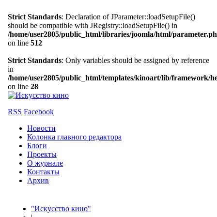
Strict Standards
: Declaration of JParameter::loadSetupFile()
should be compatible with JRegistry::loadSetupFile() in
/home/user2805/public_html/libraries/joomla/html/parameter.p
on line
512
Strict Standards
: Only variables should be assigned by reference
in
/home/user2805/public_html/templates/kinoart/lib/framework/h
on line
28
RSS
Facebook
Новости
Колонка главного редактора
Блоги
Проекты
О журнале
Контакты
Архив
"Искусство кино"