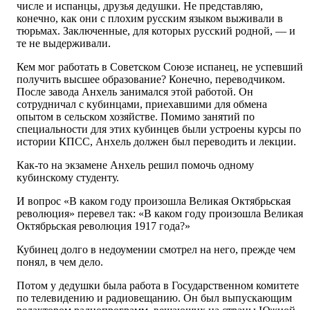
числе и испанцы, друзья дедушки. Не представляю,
конечно, как они с плохим русским языком выживали в
тюрьмах. Заключенные, для которых русский родной, — и
те не выдерживали.
Кем мог работать в Советском Союзе испанец, не успевший
получить высшее образование? Конечно, переводчиком.
После завода Анхель занимался этой работой. Он
сотрудничал с кубинцами, приехавшими для обмена
опытом в сельском хозяйстве. Помимо занятий по
специальности для этих кубинцев были устроены курсы по
истории КПСС, Анхель должен был переводить и лекции.
Как-то на экзамене Анхель решил помочь одному
кубинскому студенту.
И вопрос «В каком году произошла Великая Октябрьская
революция» перевел так: «В каком году произошла Великая
Октябрьская революция 1917 года?»
Кубинец долго в недоумении смотрел на него, прежде чем
понял, в чем дело.
Потом у дедушки была работа в Государственном комитете
по телевидению и радиовещанию. Он был выпускающим