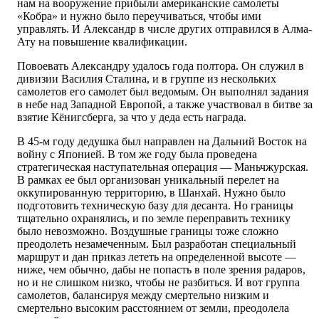
нам на вооружение прибыли американские самолеты
«Кобра» и нужно было переучиваться, чтобы ими
управлять. И Александр в числе других отправился в Алма-
Ату на повышение квалификации.
Повоевать Александру удалось года полтора. Он служил в
дивизии Василия Сталина, и в группе из нескольких
самолетов его самолет был ведомым. Он выполнял задания
в небе над Западной Европой, а также участвовал в битве за
взятие Кёнигсберга, за что у деда есть награда.
В 45-м году дедушка был направлен на Дальний Восток на
войну с Японией. В том же году была проведена
стратегическая наступательная операция — Маньчжурская.
В рамках ее был организован уникальный перелет на
оккупированную территорию, в Шанхай. Нужно было
подготовить техническую базу для десанта. Но границы
тщательно охранялись, и по земле переправить технику
было невозможно. Воздушные границы тоже сложно
преодолеть незамеченным. Был разработан специальный
маршрут и дан приказ лететь на определенной высоте —
ниже, чем обычно, дабы не попасть в поле зрения радаров,
но и не слишком низко, чтобы не разбиться. И вот группа
самолетов, балансируя между смертельно низким и
смертельно высоким расстоянием от земли, преодолела