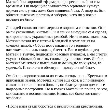
Матвей был хороший «фермер», прогрессивный по тем
временам. Он выращивал множество зерновых культур,
держал скот, у них даже был вишневый сад. А двор их был
обнесен высоким плетеным забором, чего ни у кого в
деревне не было.
Лошадей своих он тоже держал в хорошем состоянии. Они
были ухоженные, чистые. Он и санки выездные сам сделал,
лакированные, украшенные резьбой. Нина вспоминала, как
Мотечка возил их с теткой Клавдией в этих санях на
ярмарку зимой: «Сбруя вся с какими-то узорными
насечками, лошадь гладкая, блестит. Все в шубах, а дед
Матвей в тулупе, подпоясан красным кушаком, а мы с тетей
укутаны большой шалью, сидим в душистом сене. Любил
Мотечка меняться с цыганами чем-нибудь: то кнутом, то
уздечкой. И вечно его обманут — доверчивый был».
Особенно хорошо зажила их семья в годы нэпа. Крестьянам
прибавили земли, Мотечка купил еще скот, а с приплодом
животных стало и того больше, он благоустроил дом и все
надворные постройки. Но в колхоз Матвей не пошел, за что,
как сказано в воспоминаниях Нины, все было поэтапно
отобрано.
«После нэпа стали бороться с зажиточными крестьянами,