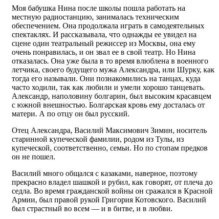
Моя бабушка Нина после школы пошла работать на
местную радиостанцию, занималась техническим
обеспечением. Она продолжала играть в самодеятельных
спектаклях. И рассказывала, что однажды ее увидел на
сцене один театральный режиссер из Москвы, она ему
очень понравилась, и он звал ее в свой театр. Но Нина
отказалась. Она уже была в то время влюблена в военного
летчика, своего будущего мужа Александра, или Шурку, как
тогда его называли. Они познакомились на танцах, куда
часто ходили, так как любили и умели хорошо танцевать.
Александр, наполовину болгарин, был высоким красавцем
с южной внешностью. Болгарская кровь ему досталась от
матери. А по отцу он был русский.
Отец Александра, Василий Максимович Зимин, носитель
старинной купеческой фамилии, родом из Тулы, из
купеческой, соответственно, семьи. Но по стопам предков
он не пошел.
Василий много общался с казаками, наверное, поэтому
прекрасно владел шашкой и рубил, как говорят, от плеча до
седла. Во время гражданской войны он сражался в Красной
Армии, был правой рукой Григория Котовского. Василий
был страстный во всем — и в битве, и в любви.