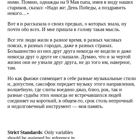
ними. Помню, однажды на 9 Мая папа, имея в виду наших
стариков, сказал: «Надо же: День Победы, а поздравить
некого…»
Вот я и рассказала о своих предках, о которых знала, ну
почти обо всех. И мне пришла в голову такая мысль.
Все эти люди жили в разное время, в разных часовых
поясах, в разных городах, даже в разных странах.
Большинство из них друг друга никогда не видели и даже
никогда друг о друге не слышали. Думаю, что и за чертой
жизни они не узнали друг друга, не до того им, наверное,
там.
Но как фьюжн совмещает в себе разные музыкальные стили
и, допустим, саксофон передает музыку этого направления,
волшебную, где слиты воедино джаз, блюз, рок, так и
разные судьбы этих никогда не встречавшихся людей
соединяет на короткий, в общем-то, срок столь непрочный
и недолговечный инструмент — моя память.
Strict Standards
: Only variables
should be assigned by reference in