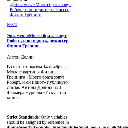
№3/4
Экзамен. «Моего брата зовут
Роберт, и он идиот», режиссер
Филип Грёнинг
Антон Долин
В связи с показом 14 ноября в
Москве картины Филипа
Грёнинга «Моего брата зовут
Роберт, и он идиот» публикуем
статью Антона Долина из 3-
4 номера журнала «Искусство
кино».
Strict Standards
: Only variables
should be assigned by reference in
/home/user2805/public_html/modules/mod_news_pro_gk4/help