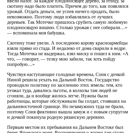
ввели налог. За каждое плодоносящее дерево, за птицу, за
скотину надо было платить. Причем до того, как появлялся
урожай. Отдать деньги, не успев ничего продать, было
невозможно. Поэтому люди избавлялись от лучших
деревьев. Так Мотечке пришлось срубить самую любимую
плодоносящую вишню. Столько урожая с нее собирали…»
— вспоминала моя бабушка.
Скотину тоже увели. А последнюю корову красноармейцы
взяли прямо из стада. И недалеко от дома сварили в ведре.
Тогда Мотечка не выдержал, взял миску и пошел к ним. «А
что, — говорит, — телку мою забили, так хоть пойду
попробую…»
Чувствуя наступающие голодные времена, Соня с дочкой
Ниной решила уехать на Дальний Восток. Государство
проводило политику по заселению этих земель: тем, кто
уезжал туда, давались льготы, в колхозы там людей не
сгоняли, да и вообще жилось легче. Нужны были
работницы, которые обслуживали бы солдат, стоявших на
дальневосточной границе. Но незамужних туда не брали,
поэтому Соня фиктивно вышла замуж и с новым супругом
и дочкой покинула родную рязанскую деревню.
Первым местом их пребывания на Дальнем Востоке был
берег Японского моря. Воспоминания о жизни там стали