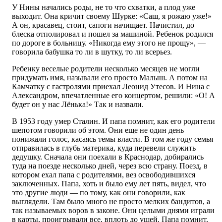
У Нины начались роды, не то что схватки, а плод уже
выходит. Она кричит своему Шурке: «Саш, я рожаю уже!»
А он, красавец, стоит, сапоги начищает. Начистил, до
блеска отполировал и пошел за машиной. Ребенок родился
по дороге в больницу. «Никогда ему этого не прощу», —
говорила бабушка то ли в шутку, то ли всерьез.
Ребенку веселые родители несколько месяцев не могли
придумать имя, называли его просто Малыш. А потом на
Камчатку с гастролями приехал Леонид Утесов. И Нина с
Александром, впечатленные его концертом, решили: «О! А
будет он у нас Лёнька!» Так и назвали.
В 1953 году умер Сталин. И папа помнит, как его родители
шепотом говорили об этом. Они еще не один день
понижали голос, касаясь темы власти. В том же году семья
отправилась в глубь материка, куда перевели служить
дедушку. Сначала они поехали в Краснодар, добирались
туда на поезде несколько дней, через всю страну. Поезд, в
котором ехал папа с родителями, вез освободившихся
заключенных. Папа, хоть и было ему лет пять, видел, что
это другие люди — по тому, как они говорили, как
выглядели. Там было много не просто мелких бандитов, а
так называемых воров в законе. Они целыми днями играли
в карты, проигрывали все, вплоть до ушей. Папа помнит,