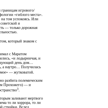
 границам игрового/
ологии «гиблого места».
 на том успокоясь. Или
 советской и
сть — только дорожная
ельностью.
стом, который знаком с
нимал с Маратом
ились, «и лодырничая, и
следующий день дом…
ь, а наутро… Получилась
е мое» — жутковатой.
но разбита полемическим
ом Прохожего) — и
3
остранство
.
оторым заливают мертвого
ема то ли хоррора, то ли
й стройки. Вслед