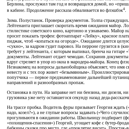
Берлина, прослужил там год и возвращался домой, но «пришл
4
в кабине. Продолжение рассказа обваливается во флэшбэк
.
Зима. Полустанок. Проверка документов. Толпа страждущих
Лейтенанта приглашает скоротать время ожидания майор. Ло
стилистике советского кино, картонно и узнаваемо. Майор н
просит показать трофеи: фотоаппарат «Лейку», красное плат
пиджак, чтоб «копаться на огороде». Ожидание длится целу
«сукно», за кадром гудит паровоз. На перроне грузится в (к
требует у лейтенанта, с которым выпивал, бренча на гитаре 
документы. Лейтенант отдает чемодан. Сохранив документы 
вдруг стреляет в упор из окна в мародера-майора. Конец флэ
Незнакомец на вопросы дальнобойщика объясняет, что имя св
невесту и с тех пор живет «безымянным». Проиллюстрирован
попутчика — первое предзнаменование дальнейшей путани
направлений и разнообразных пропаж.
Остановка в пути. На заправке нет ни бензина, ни дизеля, ни
грузовика уже нету оставшегося секунду назад деда-рассказчи
На трассе пробка. Водитель фуры призывает Георгия ждать («
надо, козел?»), а не глупые вопросы задавать («Чего случило
прогуливаютя в ожидании работы. Школьницу подбирает (ф
«похищения-спасения») Георгий, угощает кофе с бутер-брод
бабкины сказки про место, где «проклятие висит». Простак-в