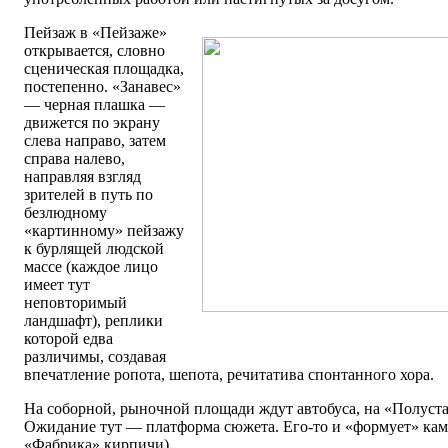
Пейзаж в «Пейзаже»
открывается, словно
сценическая площадка,
постепенно. «Занавес»
— черная плашка —
движется по экрану
слева направо, затем
справа налево,
направляя взгляд
зрителей в путь по
безлюдному
«картинному» пейзажу
к бурлящей людской
массе (каждое лицо
имеет тут
неповторимый
ландшафт), реплики
которой едва
различимы, создавая
впечатление ропота, шепота, речитатива спонтанного хора.
На соборной, рыночной площади ждут автобуса, на «Полуста
Ожидание тут — платформа сюжета. Его-то и «формует» каме
«Фабрика» кирпичи).