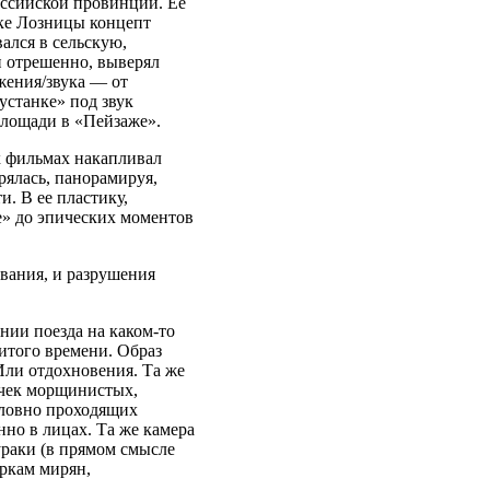
ссийской провинции. Ее
ике Лозницы концепт
ался в сельскую,
и отрешенно, выверял
жения/звука — от
устанке» под звук
площади в «Пейзаже».
х фильмах накапливал
дрялась, панорамируя,
и. В ее пластику,
е» до эпических моментов
вания, и разрушения
нии поезда на каком-то
итого времени. Образ
Или отдохновения. Та же
очек морщинистых,
словно проходящих
нно в лицах. Та же камера
ураки (в прямом смысле
ркам мирян,