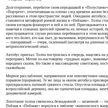
Долготерпение, перебитое сном-передышкой в «Полустанке».
«Портрете», отпечатавшая на пленке след времени жизни бе
рассеянных в этом пространстве людей. Ожидание автобуса, 
становится метафорой роевой жизни в «Пейзаже». Толпа стоит
своим взглядом фланирует в ней и по ней. Приглядывается 
намечая в сознании зрителей приметы их личных историй, б
прислушивается: глухие реплики перебиваются в этом колов
кого что болит, кто как пьет, до мальчиков, вернувшихся из
— панорамный — очерк, склеенный (несмотря на длинные п
антропологический опыт.
Автобус приехал. Толпа построилась в очередь, нацелясь на д
переправе). Мотив по-настоящему «трудных задач», знакомы
народных сказок. Но также и массовидному советскому, пост
сказкобыли.
Мирное расслабление, напряженное или невозмутимое ожид
порывом (прорывом). Те же лица за окном автобуса присмире
приукрасились патиной грязного стекла. Опустела площадь (
всероссийской деревни), она же сценическая площадка, запе
динамичной камерой.
Лопотание толпы сменилось безнадежной — затаенной — ти
Пейзаж в «Пейзаже» вернулся к эмблеме «живописного жанра