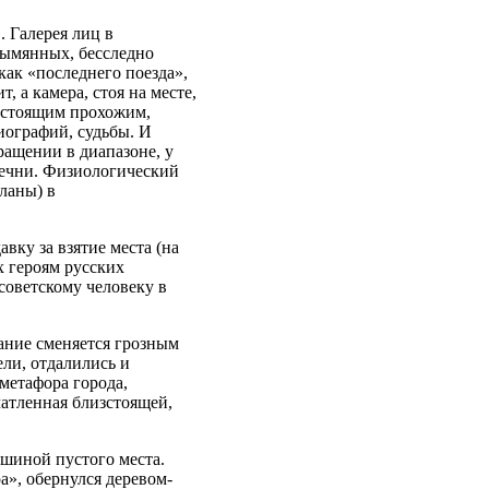
 Галерея лиц в
зымянных, бесследно
как «последнего поезда»,
, а камера, стоя на месте,
к стоящим прохожим,
иографий, судьбы. И
ращении в диапазоне, у
 Чечни. Физиологический
ланы) в
авку за взятие места (на
х героям русских
советскому человеку в
ание сменяется грозным
ли, отдалились и
метафора города,
чатленная близстоящей,
шиной пустого места.
», обернулся деревом-