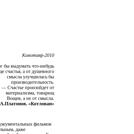
Кинотавр-2010
г бы выдумать что-нибудь
де счастья, а от душевного
смысла улучшилась бы
производительность.
— Счастье произойдет от
материализма, товарищ
Вощев, а не от смысла.
А.Платонов. «Котлован»
 документальных фильмов
ельным, даже