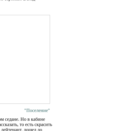
"Поселение"
м седане. Но в кабине
казать, то есть скрасить
й лейтенант, дошел до