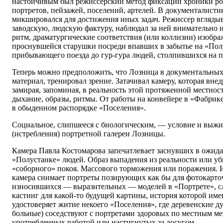
настойчивым был режиссерский метод фиксации хроники ро
портретов, пейзажей, поселений, артелей. В документалист
микшировался для достижения иных задач. Режиссер вглядыв
заводскую, людскую фактуру, наблюдал за ней внимательно 
ритм, драматургические соответствия (или коллизии) изобра
проснувшейся старушки посреди впавших в забытье на «Пол
прибывающего поезда до гур-гура людей, столпившихся на 
Теперь можно предположить, что Лозница в документальны
материал, тренировал зрение. Затачивал камеру, которая вне
замирая, запоминая, в реальность этой протяженной местност
дыхание, образы, ритмы. От работы на конвейере в «Фабрик
в обыденном распорядке «Поселения».
Социальное, слипшееся с биологическим, — условие и выжи
(истребления) портретной галереи Лозницы.
Камера Павла Костомарова запечатлевает заснувших в ожида
«Полустанке» людей. Образ выпадения из реальности или уб
«соборного» покоя. Массового торможения или поражения. 
камера снимает портреты позирующих как бы для фотокарт
износившихся — выразительных — моделей в «Портрете», 
кастинг для какой-то будущей картины, история которой име
удостоверяет житие некоего «Поселения», где деревенские д
больные) соседствуют с портретами здоровых по местным ме
употребленных работой или настигнутых за досугом.