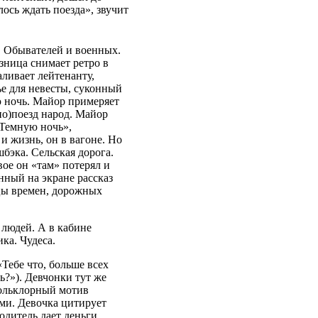
ось ждать поезда», звучит
. Обывателей и военных.
зница снимает ретро в
аливает лейтенанту,
ье для невесты, суконный
ю ночь. Майор примеряет
ино)поезд народ. Майор
«Темную ночь»,
и жизнь, он в вагоне. Но
шбэка. Сельская дорога.
ое он «там» потерял и
ный на экране рассказ
цы времен, дорожных
 людей. А в кабине
ка. Чудеса.
Тебе что, больше всех
сь?»). Девчонки тут же
ольклорный мотив
ами. Девочка цитирует
одитель дает деньги