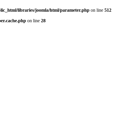
lic_html/libraries/joomla/html/parameter.php
on line
512
per.cache.php
on line
28