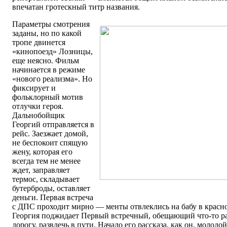
впечатан гротескный титр названия.
Параметры смотрения
заданы, но по какой
тропе двинется
«кинопоезд» Лозницы,
еще неясно. Фильм
начинается в режиме
«нового реализма». Но
фиксирует и
фольклорный мотив
отлучки героя.
Дальнобойщик
Георгий отправляется в
рейс. Заезжает домой,
не беспокоит спящую
жену, которая его
всегда тем не менее
ждет, заправляет
термос, складывает
бутерброды, оставляет
деньги. Первая встреча
с ДПС проходит мирно — менты отвлеклись на бабу в красно
Георгия поджидает Первый встречный, обещающий что-то расс
дорогу, развлечь в пути. Начало его рассказа, как он, молодо