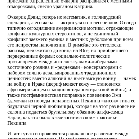
приезжий затравленный очкарик расправился с местными
отморозками, снесло ураганом Катрина.
Очкарик Дэвид теперь не математик, а голливудский
сценарист, а его жена — актрисуля из телесериалов. Отсюда
типично сегодняшние американские мотивы, отражающие
конфликт культурных стереотипов, а не единичный
конфликт заезжего умника и местных дуболомов при всем
его непростом наполнении. В римейке это отголоски
расизма, неизжитого до конца на Юге, но приобретшего
перверсивные формы; социально-политические
противоречия между интеллектуалами-либералами
восточного розлива и «реднеками»-консерваторами с
набором сильно девальвированных традиционных
ценностей: вместо аллюзий на вьетнамскую войну — намек
на войну в Ираке (шериф меняет кожу — становится
афроамериканцем и заодно ветераном иракской войны), а
также постфеминистская поправка к поведению Эми
(дамочки из породы ненавистных Пекинпа «кисок» типа ее
блудливой черной любимицы), которая на этот раз вовсе не
склонна поддаться брутальному обаянию альфа-самца
Чарли, как это было в «мизогинистской» трактовке
Пекинпа.
И вот тут-то и проявляется радикальное различие между