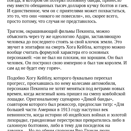
поезда, в котором он потерял половину банды, принесло
ему вместо обещанных тысяч долларов кучку болтов и гаек.
И единственное, чем он с приятелями может похвастаться,
это то, что они «никого не повесили», но, скорее всего,
просто потому, что случая не представилось.
Трагизм, окрашивающий фильмы Пекинпа, можно
объяснить через ту же идеологию Ардри, заставляющую
человека до последнего стоять за свой клочок земли. Это
звучит в эпитафии на смерть Хога Кейбла, которую можно
вообще считать формулой характера его основных
персонажей: «он не был ни плохим, ни хорошим. Он был
человек. Он построил свою империю и был там королем. И
сам ад не будет ему горяч».
Подобно Хогу Кейблу, которого буквально переехал
прогресс, проехавшись по нему колесами автомобиля,
персонажи Пекинпа не хотят меняться под ветрами новых
времен, когда железный конь пришел на смену ковбойской
лошадке. Оригинальному сценарию «Дикой банды»,
соавтором которого был режиссер, предпослан титр: «Для
большей части Америки в 1913 году наступил век
невинности, когда истории об индейских войнах и золотой
лихорадке, грандиозные перестрелки превратились либо в
салонную болтовню, либо в тему для посиделок на
лавочке… Но по обеим сторонам Рио-Гранде люди