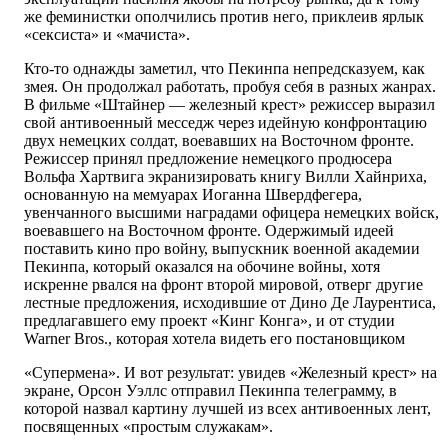
же феминистки ополчились против него, приклеив ярлык
«сексиста» и «мачиста».
Кто-то однажды заметил, что Пекинпа непредсказуем, как
змея. Он продолжал работать, пробуя себя в разных жанрах.
В фильме «Штайнер — железный крест» режиссер выразил
свой антивоенный месседж через идейную конфронтацию
двух немецких солдат, воевавших на Восточном фронте.
Режиссер принял предложение немецкого продюсера
Вольфа Хартвига экранизировать книгу Вилли Хайнриха,
основанную на мемуарах Иоганна Швердфегера,
увенчанного высшими наградами офицера немецких войск,
воевавшего на Восточном фронте. Одержимый идеей
поставить кино про войну, выпускник военной академии
Пекинпа, который оказался на обочине войны, хотя
искренне рвался на фронт второй мировой, отверг другие
лестные предложения, исходившие от Дино Де Лаурентиса,
предлагавшего ему проект «Кинг Конга», и от студии
Warner Bros., которая хотела видеть его постановщиком
«Супермена». И вот результат: увидев «Железный крест» на
экране, Орсон Уэллс отправил Пекинпа телеграмму, в
которой назвал картину лучшей из всех антивоенных лент,
посвященных «простым служакам».