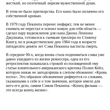
жесткий, но поэтичный лиризм мужественной души.
В этом не было притворства. Его кино было оплачено его
собственной кровью.
В 1979 году Пекинпа перенес инфаркт, тем не менее
снимать не перестал и освоил новую для себя область —
сделал пару видеоклипов для сына Джона Леннона
Джулиана, готовился к съемкам триллера по Стивену
Кингу, но в рождественские дни 1984 года в возрасте
пятидесяти девяти лет Сэма Пекинпа настигла смерть.
В середине 90-х, когда вновь стала подниматься слава уже
давно ушедшего из жизни режиссера, одна из его
ретроспектив называлась строкой из посвященной ему
статьи влиятельного американского критика Полин Кейл,
которую никак не заподозришь в слепом обожании: «Кровь
поэта». Это образное обозначение рифмуется со словами,
сказанными о себе и о том значении, которое имело для
него его дело, самим Сэмом Пекинпа: «Конец фильма —
это всегда конец жизни».