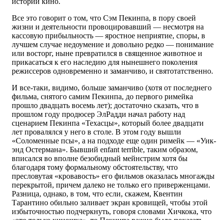
истории кино.
Все это говорит о том, что Сэм Пекинпа, в пору своей
жизни и деятельности провоцировавший — несмотря на
кассовую прибыльность — яростное неприятие, споры, в
лучшем случае недоумение и довольно редко — понимание
или восторг, ныне превратился в священное животное и
прикасаться к его наследию для нынешнего поколения
режиссеров одновременно и заманчиво, и святотатственно.
И все-таки, видимо, больше заманчиво (хотя от последнего
фильма, снятого самим Пекинпа, до первого римейка
прошло двадцать восемь лет); достаточно сказать, что в
прошлом году продюсер ЭлРадди начал работу над
сценарием Пекинпа «Техасцы», который более двадцати
лет провалялся у него в столе. В этом году вышли
«Соломенные псы», а на подходе еще один римейк — «Уик-
энд Остермана». Бывший enfant terrible, таким образом,
вписался во вполне безобидный мейнстрим хотя бы
благодаря тому формальному обстоятельству, что
пресловутая «кровавость» его фильмов оказалась многажды
перекрытой, причем далеко не только его приверженцами.
Разница, однако, в том, что если, скажем, Квентин
Тарантино обильно заливает экран кровищей, чтобы этой
избыточностью подчеркнуть, говоря словами Хичкока, что