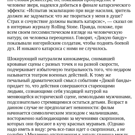
человеке зверя, надеялся добиться в финале катарсического
эффекта: «Испытав экзальтацию при виде насилия, зритель
должен же задуматься: что же твориться у меня в душе?
Страх и сочувствие должны вызвать катарсис», — сказал он
в интервью журналу Rolling Stone. Правда, похоже, при
всем своем пессимистическом взгляде на человеческую
натуру, он человека переоценил. Говорят, «Дикую банду»
показывали нигерийским солдатам, чтобы поднять боевой
дух. И никакого катарсиса с ними не случилось.
Шокирующий натурализм кинокамеры, снимавшей
кровавые сцены с разных точек и на разной скорости,
подчеркивает избыточную театральность того, что недаром
называется театром военных действий. К тому же
печальный драматический смысл событиям «Дикой банды»
придает то, что действия совершаются стареющими
людьми, сознающими себя уходящей натурой на
меняющейся исторической сцене, немолодыми мужчинами,
подсознательно стремящимися остаться детьми. Возраст в
данном случае не предполагает невинности: фильм
начинается символическим эпизодом с мальчишками,
восторженно наблюдающими за мучениями скорпионов,
которых они бросают в кучу красных муравьев. (Однако
надо иметь в виду: речь все-таки идет о скорпионах, а не
голубях.) Медленно отступающая к западу граница между