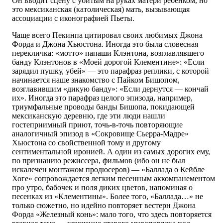
Он вводит сцену с убитым на руках матери ребенком, но
это мексиканская (католическая) мать, вызывающая
ассоциации с иконографией Пьеты.
Чаще всего Пекинпа цитировал своих любимых Джона
Форда и Джона Хьюстона. Иногда это была словесная
перекличка: «мотто» папаши Клэнтона, возглавлявшего
банду Клэнтонов в «Моей дорогой Клементине»: «Если
зарядил пушку, убей» — это парафраз реплики, с которой
начинается наше знакомство с Пайком Бишопом,
возглавившим «дикую банду»: «Если дернутся — кончай
их». Иногда это парафраз целого эпизода, например,
триумфальные проводы банды Бишопа, покидающей
мексиканскую деревню, где эти люди нашли
гостеприимный приют, точь-в-точь повторяющие
аналогичный эпизод в «Сокровище Сьерра-Мадре»
Хьюстона со свойственной тому и другому
сентиментальной иронией. А один из самых дорогих ему,
по признанию режиссера, фильмов (ибо он не был
искалечен монтажом продюсеров) — «Баллада о Кейбле
Хоге» сопровождается легким песенным аккомпанементом
про утро, бабочек и поля диких цветов, напоминая о
песенках из «Клементины». Более того, «Баллада…» не
только сюжетно, но идейно повторяет вестерн Джона
Форда «Железный конь»: мало того, что здесь повторяется