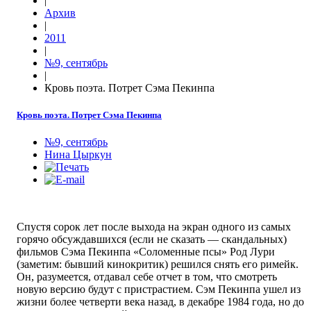
|
Архив
|
2011
|
№9, сентябрь
|
Кровь поэта. Потрет Сэма Пекинпа
Кровь поэта. Потрет Сэма Пекинпа
№9, сентябрь
Нина Цыркун
Спустя сорок лет после выхода на экран одного из самых
горячо обсуждавшихся (если не сказать — скандальных)
фильмов Сэма Пекинпа «Соломенные псы» Род Лури
(заметим: бывший кинокритик) решился снять его римейк.
Он, разумеется, отдавал себе отчет в том, что смотреть
новую версию будут с пристрастием. Сэм Пекинпа ушел из
жизни более четверти века назад, в декабре 1984 года, но до