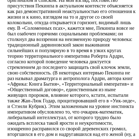
оригиналом и списком. На мой взгляд, постоянство
присутствия Пекинпа в актуальном контексте объясняется
как раз демонстративной неактуальностью его отношения к
жизни и к кино, взглядом на то и другое со своей
колокольни, откуда открывается горизонт, видимый лишь
ему. В «Соломенных псах», кажется мне, Пекинпа вовсе не
был озабочен горячими социальными проблемами; он
столкнул два воззрения на неизменную природу человека:
традиционный дарвиновский закон выживания
сильнейших и популярную в то время в узких кругах
теорию территориального императива Роберта Ардри,
согласно которой поведение человека диктуется
стремлением до последнего защищать свой клочок земли,
свою собственность. (В некоторых интервью Пекинпа не
раз называл драматурга и антрополога Ардри, автора книг
«Африка: Книга Бытия», «Территориальный императив» и
«Общественный договор», единственным из ныне
живущих пророков, влияние которого, кстати, испытали
также Жан-Люк Годар, процитировавший его в «Уик-энде»,
и Стэнли Кубрик). Этим заложенным на уровне инстинкта
императивом обусловлено то, что очкарик-математик,
либеральный интеллектуал, от которого трудно было
ожидать всплеска такой ярости и неукротимости,
изощренно расправился со сворой деревенских громил,
вторгшихся в его дом и надругавшихся над его женой (ну, а