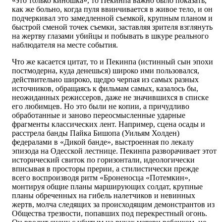
«это только киношка», то Пекинпа важно было показать,
как же больно, когда пуля ввинчивается в живое тело, и он
подчеркивал это замедленной съемкой, крупным планом и
быстрой сменой точек съемки, заставляя зрителя взглянуть
на жертву глазами убийцы и побывать в шкуре реального
наблюдателя на месте события.
Что же касается цитат, то и Пекинпа (истинный сын эпохи
постмодерна, куда денешься) широко ими пользовался,
действительно широко, щедро черпая из самых разных
источников, обращаясь к фильмам самых, казалось бы,
неожиданных режиссеров, даже не значившихся в списке
его любимцев. Но это были не копии, а причудливо
обработанные и заново переосмысленные ударные
фрагменты классических лент. Например, сцена осады и
расстрела банды Пайка Бишопа (Уильям Холден)
федералами в «Дикой банде», выстроенная по лекалу
эпизода на Одесской лестнице. Пекинпа разворачивает этот
исторический свиток по горизонтали, идеологически
вписывая в просторы прерии, а стилистически прежде
всего воспроизводя ритм «Броненосца «Потемкин»,
монтируя общие планы марширующих солдат, крупные
планы обреченных на гибель налетчиков и невинных
жертв, молча следящих за происходящим демонстрантов из
Общества трезвости, попавших под перекрестный огонь.