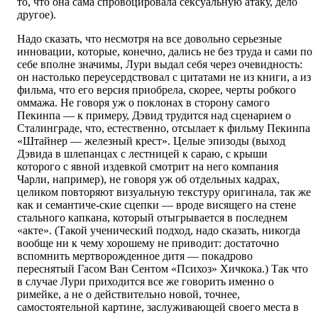
то, что она сама спровоцировала сексуальную атаку, дело
другое).
Надо сказать, что несмотря на все довольно серьезные
инновации, которые, конечно, дались не без труда и сами по
себе вполне значимы, Лури выдал себя через очевидность:
он настолько переусердствовал с цитатами не из книги, а из
фильма, что его версия приобрела, скорее, черты робкого
оммажа. Не говоря уж о поклонах в сторону самого
Пекинпа — к примеру, Дэвид трудится над сценарием о
Сталинграде, что, естественно, отсылает к фильму Пекинпа
«Штайнер — железный крест». Целые эпизоды (выход
Дэвида в шлепанцах с лестницей к сараю, с крыши
которого с явной издевкой смотрит на него компания
Чарли, например), не говоря уж об отдельных кадрах,
целиком повторяют визуальную текстуру оригинала, так же
как и семантиче-ские сцепки — вроде висящего на стене
стального капкана, который отыгрывается в последнем
«акте». (Такой ученический подход, надо сказать, никогда
вообще ни к чему хорошему не приводит: достаточно
вспомнить мертворожденное дитя — покадрово
переснятый Гасом Ван Сентом «Психоз» Хичкока.) Так что
в случае Лури приходится все же говорить именно о
римейке, а не о действительно новой, точнее,
самостоятельной картине, заслуживающей своего места в