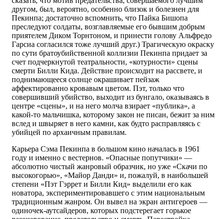
сказать, что мотив предательства, совершаемого лучшим
другом, был, вероятно, особенно близок и болезнен для
Пекинпа; достаточно вспомнить, что Пайка Бишопа
преследуют солдаты, возглавляемые его бывшим добрым
приятелем Диком Торнтоном, и принести голову Альфредо
Гарсиа согласился тоже лучший друг.) Трагическую окраску
по сути братоубийственной коллизии Пекинпа придает за
счет подчеркнутой театральности, «котурности» сцены
смерти Билли Кида. Действие происходит на рассвете, и
поднимающееся солнце окрашивает пейзаж
аффектированно кровавым цветом. Пэт, только что
совершивший убийство, выходит из бунгало, оказываясь в
центре «сцены», и на него молча взирает «публика», а
какой-то мальчишка, которому закон не писан, бежит за ним
вслед и швыряет в него камни, как будто расправляясь с
убийцей по архаичным правилам.
Карьера Сэма Пекинпа в большом кино началась в 1961
году и именно с вестернов. «Опасные попутчики» —
абсолютно чистый жанровый образчик, но уже «Скачи по
высокогорью», «Майор Данди» и, пожалуй, в наибольшей
степени «Пэт Гэррет и Билли Кид» выделили его как
новатора, экспериментировавшего с этим национальным
традиционным жанром. Он вывел на экран антигероев —
одиночек-аутсайдеров, которых подстерегает горькое