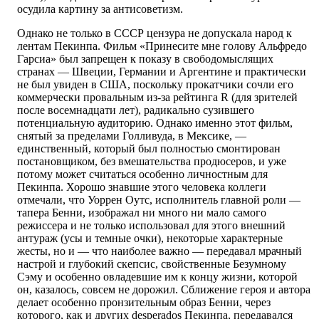
осудила картину за антисоветизм.
Однако не только в СССР цензура не допускала народ к
лентам Пекинпа. Фильм «Принесите мне голову Альфредо
Гарсиа» был запрещен к показу в свободомыслящих
странах — Швеции, Германии и Аргентине и практически
не был увиден в США, поскольку прокатчики сочли его
коммерчески провальным из-за рейтинга R (для зрителей
после восемнадцати лет), радикально сузившего
потенциальную аудиторию. Однако именно этот фильм,
снятый за пределами Голливуда, в Мексике, —
единственный, который был полностью смонтирован
постановщиком, без вмешательства продюсеров, и уже
потому может считаться особенно личностным для
Пекинпа. Хорошо знавшие этого человека коллеги
отмечали, что Уоррен Оутс, исполнитель главной роли —
тапера Бенни, изображал ни много ни мало самого
режиссера и не только использовал для этого внешний
антураж (усы и темные очки), некоторые характерные
жесты, но и — что наиболее важно — передавал мрачный
настрой и глубокий скепсис, свойственные Безумному
Сэму и особенно овладевшие им к концу жизни, которой
он, казалось, совсем не дорожил. Сближение героя и автора
делает особенно пронзительным образ Бенни, через
которого, как и других desperados Пекинпа, передавался