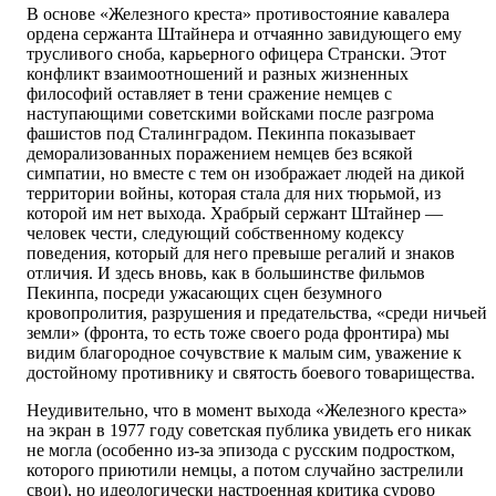
В основе «Железного креста» противостояние кавалера
ордена сержанта Штайнера и отчаянно завидующего ему
трусливого сноба, карьерного офицера Странски. Этот
конфликт взаимоотношений и разных жизненных
философий оставляет в тени сражение немцев с
наступающими советскими войсками после разгрома
фашистов под Сталинградом. Пекинпа показывает
деморализованных поражением немцев без всякой
симпатии, но вместе с тем он изображает людей на дикой
территории войны, которая стала для них тюрьмой, из
которой им нет выхода. Храбрый сержант Штайнер —
человек чести, следующий собственному кодексу
поведения, который для него превыше регалий и знаков
отличия. И здесь вновь, как в большинстве фильмов
Пекинпа, посреди ужасающих сцен безумного
кровопролития, разрушения и предательства, «среди ничьей
земли» (фронта, то есть тоже своего рода фронтира) мы
видим благородное сочувствие к малым сим, уважение к
достойному противнику и святость боевого товарищества.
Неудивительно, что в момент выхода «Железного креста»
на экран в 1977 году советская публика увидеть его никак
не могла (особенно из-за эпизода с русским подростком,
которого приютили немцы, а потом случайно застрелили
свои), но идеологически настроенная критика сурово