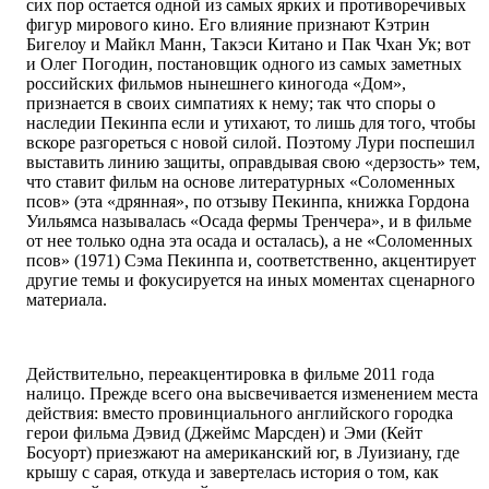
сих пор остается одной из самых ярких и противоречивых
фигур мирового кино. Его влияние признают Кэтрин
Бигелоу и Майкл Манн, Такэси Китано и Пак Чхан Ук; вот
и Олег Погодин, постановщик одного из самых заметных
российских фильмов нынешнего киногода «Дом»,
признается в своих симпатиях к нему; так что споры о
наследии Пекинпа если и утихают, то лишь для того, чтобы
вскоре разгореться с новой силой. Поэтому Лури поспешил
выставить линию защиты, оправдывая свою «дерзость» тем,
что ставит фильм на основе литературных «Соломенных
псов» (эта «дрянная», по отзыву Пекинпа, книжка Гордона
Уильямса называлась «Осада фермы Тренчера», и в фильме
от нее только одна эта осада и осталась), а не «Соломенных
псов» (1971) Сэма Пекинпа и, соответственно, акцентирует
другие темы и фокусируется на иных моментах сценарного
материала.
Действительно, переакцентировка в фильме 2011 года
налицо. Прежде всего она высвечивается изменением места
действия: вместо провинциального английского городка
герои фильма Дэвид (Джеймс Марсден) и Эми (Кейт
Босуорт) приезжают на американский юг, в Луизиану, где
крышу с сарая, откуда и завертелась история о том, как