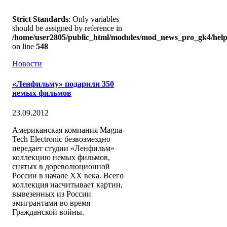
Strict Standards
: Only variables
should be assigned by reference in
/home/user2805/public_html/modules/mod_news_pro_gk4/help
on line
548
Новости
«Ленфильму» подарили 350
немых фильмов
23.09.2012
Американская компания Magna-
Tech Electronic безвозмездно
передает студии «Ленфильм»
коллекцию немых фильмов,
снятых в дореволюционной
России в начале XX века. Всего
коллекция насчитывает картин,
вывезенных из России
эмигрантами во время
Гражданской войны.