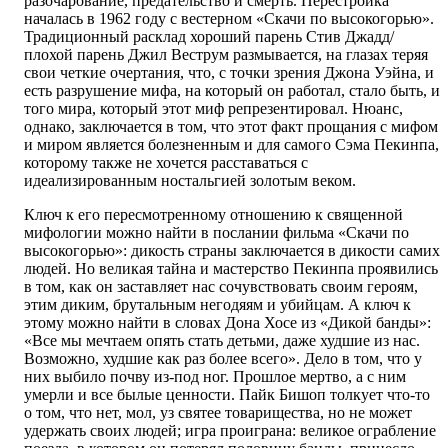
разочарование, предательство и смерть. Перестройка
началась в 1962 году с вестерном «Скачи по высокогорью».
Традиционный расклад хороший парень Стив Джадд/
плохой парень Джил Веструм размывается, на глазах теряя
свои четкие очертания, что, с точки зрения Джона Уэйна, и
есть разрушение мифа, на который он работал, стало быть, и
того мира, который этот миф репрезентировал. Нюанс,
однако, заключается в том, что этот факт прощания с мифом
и миром является болезненным и для самого Сэма Пекинпа,
которому также не хочется расставаться с
идеализированным ностальгией золотым веком.
Ключ к его пересмотренному отношению к священной
мифологии можно найти в послании фильма «Скачи по
высокогорью»: дикость страны заключается в дикости самих
людей. Но великая тайна и мастерство Пекинпа проявились
в том, как он заставляет нас сочувствовать своим героям,
этим диким, брутальным негодяям и убийцам. А ключ к
этому можно найти в словах Дона Хосе из «Дикой банды»:
«Все мы мечтаем опять стать детьми, даже худшие из нас.
Возможно, худшие как раз более всего». Дело в том, что у
них выбило почву из-под ног. Прошлое мертво, а с ним
умерли и все былые ценности. Пайк Бишоп толкует что-то
о том, что нет, мол, уз святее товарищества, но не может
удержать своих людей; игра проиграна: великое ограбление