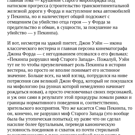
главная тема — крушение старого миропорядка под
натиском прогресса (строительство трансконтинентальной
железной дороги у Форда и наступление века автомобилей
у Пекинпа, но и наличествует общий подсюжет с
отмщением (за убийство отца героя — у Форда за
предательство и обман, в сущности, за покушение на
убийство — у Пекинпа).
И вот, несмотря на эдакий пиетет, Джон Уэйн — икона
классического вестерна и главная персона кинематографа
Джона Форда — с негодованием отозвался о его фильмах:
«Пекинпа разрушил миф Старого Запада». Пожалуй, Уэйн
тут не то чтобы преувеличивает роль Пекинпа в истории
вестерна, но просто не вполне понимает его истинное
значение. Больше всех, на мой взгляд, потрудился на ниве
потрясения сам великий Джон Форд, который не покушался
на мифологию (на руинах которой немедленно начинает
рождаться новая), а просто очеловечивал своих персонажей,
и уж они сами в результате этой процедуры ломали рамки и
границы нормативного поведения и, соответственно,
зрительского восприятия. Что же касается Сэма Пекинпа, то
он, конечно, не разрушил миф Старого Запада (это вообще
была бы утопическая попытка); ну разве что он сделал
насилие более брутальным, переведя каноническую
условность поединков и схваток из почти стерильной