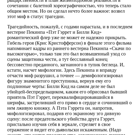
рыцарственности в план жизнеподобной реальности в
сочетании с балетной хореографичностью, что теперь стало
общим местом. Но он сделал нечто более важное: возвел
этот миф в статус трагедии.
Трагедийность, пожалуй, с годами нарастала, и в последнем
вестерне Пекинпа «Пэт Гэррет и Билли Кид»
романтический флер уже не может ее надежно прикрыть.
Гибель героя (Крис Кристофферсон) в финале этого фильма
напоминает кадры из раннего вестерна Пекинпа «Скачи по
высокогорью», только там это был возвышенный уход со
сцены защитника чести, а тут бесславный конец
бессовестно преданного, загнанного в тупик беглеца. И,
кстати, насчет мифологии. Здесь Пекинпа и вправду
отчасти миф разрушил, а точнее — демифологизировал
фигуру знаменитого преступника, вернув ему его
подлинные черты: Билли Кид на самом деле не был
убийцей-беспредельщиком, каким его обрисовал бывший
приятель Пэт Гэррет, переквалифицировавшийся в
шерифы, застреливший его прямо в сердце и сочинивший о
нем лживую книжку. А Пэта Гэррета он, напротив,
мифологизировал, подарив его экранному эго дивную
сцену: после предательского убийства друга Гэррет,
пристально изучив себя в зеркале, стреляет в свое
отражение и видит его дьявольски искаженным. (Надо