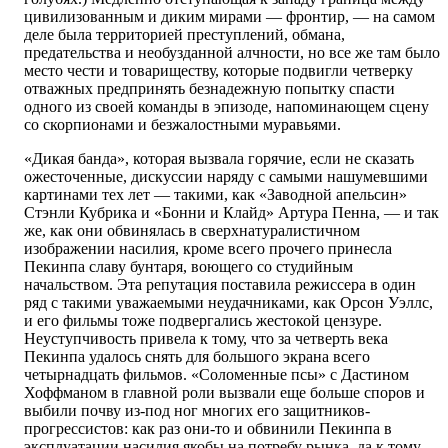
цивилизованным и диким мирами — фронтир, — на самом
деле была территорией преступлений, обмана,
предательства и необузданной алчности, но все же там было
место чести и товариществу, которые подвигли четверку
отважных предпринять безнадежную попытку спасти
одного из своей команды в эпизоде, напоминающем сцену
со скорпионами и безжалостными муравьями.
«Дикая банда», которая вызвала горячие, если не сказать
ожесточенные, дискуссии наряду с самыми нашумевшими
картинами тех лет — такими, как «Заводной апельсин»
Стэнли Кубрика и «Бонни и Клайд» Артура Пенна, — и так
же, как они обвинялась в сверхнатуралистичном
изображении насилия, кроме всего прочего принесла
Пекинпа славу бунтаря, воющего со студийным
начальством. Эта репутация поставила режиссера в один
ряд с такими уважаемыми неудачниками, как Орсон Уэллс,
и его фильмы тоже подвергались жестокой цензуре.
Неуступчивость привела к тому, что за четверть века
Пекинпа удалось снять для большого экрана всего
четырнадцать фильмов. «Соломенные псы» с Дастином
Хоффманом в главной роли вызвали еще больше споров и
выбили почву из-под ног многих его защитников-
прогрессистов: как раз они-то и обвинили Пекинпа в
эксплуатации насилия якобы на потребу рынка, да к тому