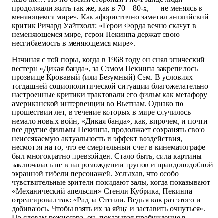
продолжали жить так же, как в 70—80-х, — не меняясь в
меняющемся мире». Как афористично заметил английский
критик Ричард Уайтхолл: «Герои Форда вечно скачут в
неменяющемся мире, герои Пекинпа держат свою
несгибаемость в меняющемся мире».
Начиная с той поры, когда в 1968 году он снял эпический
вестерн «Дикая банда», за Сэмом Пекинпа закрепилось
прозвище Кровавый (или Безумный) Сэм. В условиях
тогдашней социополитической ситуации благожелательно
настроенные критики трактовали его фильм как метафору
американской интервенции во Вьетнам. Однако по
прошествии лет, в течение которых в мире случилось
немало новых войн, «Дикая банда», как, впрочем, и почти
все другие фильмы Пекинпа, продолжает сохранять свою
неиссякаемую актуальность и эффект воздействия,
несмотря на то, что ее смертельный счет в кинематографе
был многократно превзойден. Стало быть, сила картины
заключалась не в нагромождении трупов и правдоподобной
экранной гибели персонажей. Услыхав, что особо
чувствительные зрители покидают залы, когда показывают
«Механический апельсин» Стенли Кубрика, Пекинпа
отреагировал так: «Рад за Стенли. Ведь я как раз этого и
добиваюсь. Чтобы взять их за яйца и заставить очнуться».
По словам режиссера, он, показывая пробуждение в