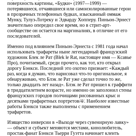
поверхность картины, «Будки» (1997—1999) —
потерявшиеся, отчаявшиеся или самоизолированные герои
в прозрачных телефонных будках, изысканный оммаж
Мунку, Тулуз-Лотреку и Эдварду Хопперу. Пиньон-Эрнест
значительно опередил свое время, но в стрит-арт-
сообществе он остается на маргиналиях, в отличие от его
последователей.
Именно под влиянием Пиньон-Эрнеста с 1981 года начал
использовать трафареты ныне легендарный французский
художник Блек ле Рат (Blek le Rat, настоящее имя — Ксавье
Про), почитаемый, среди прочего, как тот, кто открыл
дорогу Бэнкси. Последний это охотно признает: «Каждый
раз, когда я думаю, что нарисовал что-то оригинальное, я
обнаруживаю, что Блэк ле Рат уже сделал точно то же,
только двадцать лет назад». Блэк ле Рат пришел к граффити
в тридцатилетнем возрасте, но именно он заполонил стены
французских городов полчищами рисованных крыс и
десятками трафаретных портретов/4/. Наиболее известные
работы Бэнкси также выполнены с применением
трафаретов.
Изящество инверсии в «Выходе через сувенирную лавку»
— объект и субъект меняются местами, кинолюбитель,
простак-фанат Бэнкси Тьерри Гуэтта начинает клеить