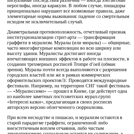
Визуальные последствия различны — иногда элегантные
иероглифы, иногда каракули. В любом случае, пишадоры
принципиально нарушают все возможные правила, даже
элементарные нормы выживания: падение со смертельным
исходом не исключительный случай.
Диаметральная противоположность, отчетливый признак
институционализации стрит-арта — трансформация
граффити в мурализм. Муралы (или мюралы) — обширные,
часто многофигурные композиции во всю ширину или
высоту здания. Муралисты достигают иногда
впечатляющих внешних эффектов в работе на плоскости, в
создании трехмерных росписей Trompe d’oeil (обман
зрения). Муралы почти всегда выполняются с разрешения
городских властей или же в рамках коммерческих
оформительских проектов/3/. Проводятся международные
фестивали. Например, на территории СНГ такой фестиваль
— «Муралиссимо» — прошел в Киеве, где действует одна
из наиболее заметных постсоветских мурал-групп
«Інтересні казки», предлагающая в своих росписях
авторскую версию облегченного сюрреализма.
При всем несходстве и пишасао, и мурализм остаются в
старой парадигме граффити, ограниченной либо
внеэстетичным воплем отчаяния, либо чистым
декоративизмом; социальным остается не содержание, а