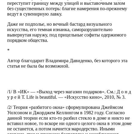
переступит границу между улицей и выставочным залом
без существенных потерь: благие намерения по-прежнему
ведут в сувенирную лавку.
Даже не подполье, но вечный бастард визуального
искусства, его темная изнанка, саморазрушительно
вывернутая наружу, под прицельные софиты одержимого
порядком общества.
*
Автор благодарит Владимира Давиденко, без которого эта
статья не была бы возможной.
/1/ В «ИК» — «Выход через магазин подарков». См.: Д о н д
у р е й Т. Life is beautiful. — «Искусство кино», 2010, № 3.
/2/ Теория «разбитого окна» сформулирована Джеймсом
Уилсоном и Джорджем Келлингом в 1982 году. Согласно
данной теории если кто-то разбил стекло в доме и никто не
вставил новое, то вскоре ни одного целого окна в этом доме
не останется, а потом начнется мародерство. Иными