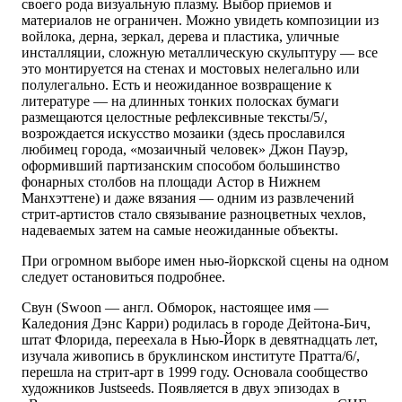
своего рода визуальную плазму. Выбор приемов и
материалов не ограничен. Можно увидеть композиции из
войлока, дерна, зеркал, дерева и пластика, уличные
инсталляции, сложную металлическую скульптуру — все
это монтируется на стенах и мостовых нелегально или
полулегально. Есть и неожиданное возвращение к
литературе — на длинных тонких полосках бумаги
размещаются целостные рефлексивные тексты/5/,
возрождается искусство мозаики (здесь прославился
любимец города, «мозаичный человек» Джон Пауэр,
оформивший партизанским способом большинство
фонарных столбов на площади Астор в Нижнем
Манхэттене) и даже вязания — одним из развлечений
стрит-артистов стало связывание разноцветных чехлов,
надеваемых затем на самые неожиданные объекты.
При огромном выборе имен нью-йоркской сцены на одном
следует остановиться подробнее.
Свун (Swoon — англ. Обморок, настоящее имя —
Каледония Дэнс Карри) родилась в городе Дейтона-Бич,
штат Флорида, переехала в Нью-Йорк в девятнадцать лет,
изучала живопись в бруклинском институте Пратта/6/,
перешла на стрит-арт в 1999 году. Основала сообщество
художников Justseeds. Появляется в двух эпизодах в