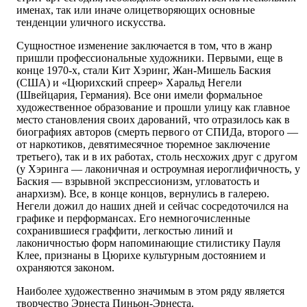
именах, так или иначе олицетворяющих основные
тенденции уличного искусства.
Сущностное изменение заключается в том, что в жанр
пришли профессиональные художники. Первыми, еще в
конце 1970-х, стали Кит Хэринг, Жан-Мишель Баския
(США) и «Цюрихский спреер» Харальд Негели
(Швейцария, Германия). Все они имели формальное
художественное образование и прошли улицу как главное
место становления своих дарований, что отразилось как в
биографиях авторов (смерть первого от СПИДа, второго —
от наркотиков, девятимесячное тюремное заключение
третьего), так и в их работах, столь несхожих друг с другом
(у Хэринга — лаконичная и остроумная иероглифичность, у
Баския — взрывной экспрессионизм, угловатость и
анархизм). Все, в конце концов, вернулись в галерею.
Негели дожил до наших дней и сейчас сосредоточился на
графике и перформансах. Его немногочисленные
сохранившиеся граффити, легкостью линий и
лаконичностью форм напоминающие стилистику Пауля
Клее, признаны в Цюрихе культурным достоянием и
охраняются законом.
Наиболее художественно значимым в этом ряду является
творчество Эрнеста Пиньон-Эрнеста.