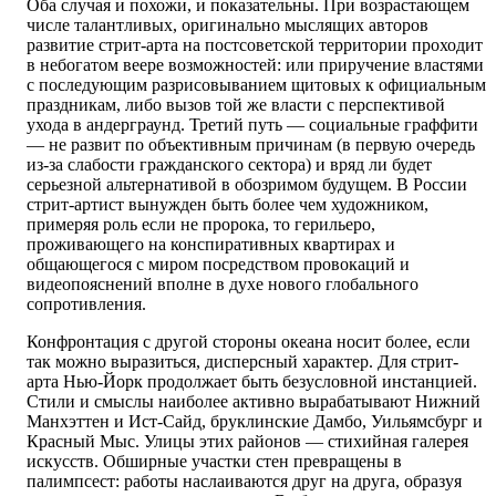
Оба случая и похожи, и показательны. При возрастающем
числе талантливых, оригинально мыслящих авторов
развитие стрит-арта на постсоветской территории проходит
в небогатом веере возможностей: или приручение властями
с последующим разрисовыванием щитовых к официальным
праздникам, либо вызов той же власти с перспективой
ухода в андерграунд. Третий путь — социальные граффити
— не развит по объективным причинам (в первую очередь
из-за слабости гражданского сектора) и вряд ли будет
серьезной альтернативой в обозримом будущем. В России
стрит-артист вынужден быть более чем художником,
примеряя роль если не пророка, то герильеро,
проживающего на конспиративных квартирах и
общающегося с миром посредством провокаций и
видеопояснений вполне в духе нового глобального
сопротивления.
Конфронтация с другой стороны океана носит более, если
так можно выразиться, дисперсный характер. Для стрит-
арта Нью-Йорк продолжает быть безусловной инстанцией.
Стили и смыслы наиболее активно вырабатывают Нижний
Манхэттен и Ист-Сайд, бруклинские Дамбо, Уильямсбург и
Красный Мыс. Улицы этих районов — стихийная галерея
искусств. Обширные участки стен превращены в
палимпсест: работы наслаиваются друг на друга, образуя