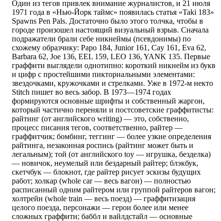
Один из тегов привлек внимание журналистов, и 21 июля
1971 года в «Нью-Йорк таймс» появилась статья «Taki 183»
Spawns Pen Pals. Достаточно было этого толчка, чтобы в
городе произошел настоящий визуальный взрыв. Сначала
подражатели брали себе никнеймы (псевдонимы) по
схожему образчику: Papo 184, Junior 161, Cay 161, Eva 62,
Barbara 62, Joe 136, EEL 159, LEO 136, YANK 135. Первые
граффити выглядели однотипно: короткий никнейм из букв
и цифр с простейшими пикториальными элементами:
звездочками, кружочками и стрелками. Уже в 1972-м некто
Stitch пишет во весь забор. В 1973—1974 годах
формируются основные шрифты и собственный жаргон,
который частично переняли и постсоветские граффитисты:
райтинг (от английского writing) — это, собственно,
процесс писания тегов, соответственно, райтер —
граффитчик; бомбинг, теггинг — более узкие определения
райтинга, незаконная роспись (райтинг может быть и
легальным); той (от английского toy — игрушка, безделка)
— новичок, неумелый или бездарный райтер; блэкбук,
скетчбук — блокнот, где райтер рисует эскизы будущих
работ; холкар (whole сar — весь вагон) — полностью
расписанный одним райтером или группой райтеров вагон;
холтрейн (whole train — весь поезд) — граффитизация
целого поезда, персонажи — герои более или менее
сложных граффити; баббл и вайлдстайл — основные