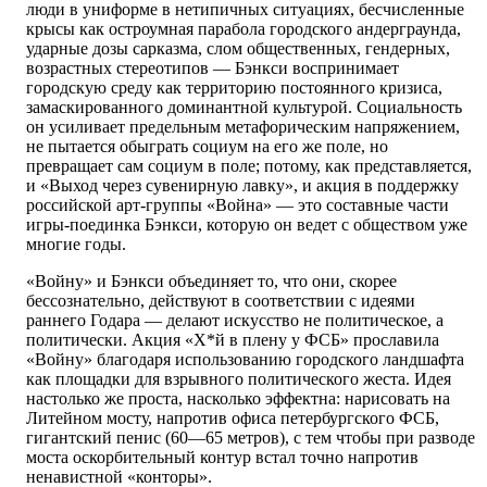
люди в униформе в нетипичных ситуациях, бесчисленные
крысы как остроумная парабола городского андерграунда,
ударные дозы сарказма, слом общественных, гендерных,
возрастных стереотипов — Бэнкси воспринимает
городскую среду как территорию постоянного кризиса,
замаскированного доминантной культурой. Социальность
он усиливает предельным метафорическим напряжением,
не пытается обыграть социум на его же поле, но
превращает сам социум в поле; потому, как представляется,
и «Выход через сувенирную лавку», и акция в поддержку
российской арт-группы «Война» — это составные части
игры-поединка Бэнкси, которую он ведет с обществом уже
многие годы.
«Войну» и Бэнкси объединяет то, что они, скорее
бессознательно, действуют в соответствии с идеями
раннего Годара — делают искусство не политическое, а
политически. Акция «Х*й в плену у ФСБ» прославила
«Войну» благодаря использованию городского ландшафта
как площадки для взрывного политического жеста. Идея
настолько же проста, насколько эффектна: нарисовать на
Литейном мосту, напротив офиса петербургского ФСБ,
гигантский пенис (60—65 метров), с тем чтобы при разводе
моста оскорбительный контур встал точно напротив
ненавистной «конторы».