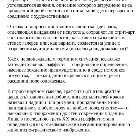
устоявшегося явления, описание которого затруднено из-за
врожденной двойственности: социальное здесь неразрывно
соединено с художественным.
Отсюда и вопросы постоянного свойства: где грань,
отделяющая вандализм от искусства, сохраняет ли стрит-арт
свою маргинальную энергию, как только оказывается на
стенах галереи или, как вариант, создается на улице с
разрешения муниципалитета (владельца недвижимости)?
Уже с первоначальным термином ситуация несколько
затруднительная: граффити — специальное определение,
имевшее хождение преимущественно в среде историков
искусства, — неожиданно вырвалось в социум, резко
расширив поле означаемых.
В строго научном смысле, граффити (от итал. gгаffаrе —
царапать) задолго до изобретения распылителей краски
называли надписи или рисунки, процарапанные или
написанные в любую эпоху на любых поверхностях — от
наскальных изображений до стен современных зданий.
Лишь в последнюю треть ХХ века граффити стали
определяться как отдельный жанр несанкционированного
живописно-графического изображения.