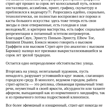
стрит-арт прошел за сорок лет колоссальный путь, освоил
инсталляцию, ассамбляж, принт, графику, скульптуру и
приблизился к видеоарту/7/. Разросшись идейно, социально,
технологически, он полностью воспроизвел все пороки и
касты большого искусства: здесь тоже теперь есть свои
звезды и свои отверженные, есть голодная и злая
молодежь/8/, и критерии мастерства, есть пафос социальной
репрезентации и потаенный эстетизм интровертов.
Благодаря Свун, Эрнесту Пиньон-Эрнесту, Elbow Toe,
Imminent Disaster, Бэнкси можно говорить о высоком
Граффити или высоком Стрит-арте (по аналогии с высоким
Барокко): налицо все признаки выкристаллизовавшейся за
сорок лет зрелой традиции.
Остается одно непреодолимое обстоятельство: улица.
Вторгаясь на улицу, нелегальный художник, пусть
ненадолго, разрушает устоявшийся круг знаков, слагающих
городскую среду. В монологе, ведомом городом, работа
стрит-артиста — это реплика, сбивающая привычный темп
речи, неуместный в своей яркости, абсурдности или таланте
афоризм, выпадающий как из нормативного ландшафта, так
и из привычного потока подростковой клинописи.
Все более эфемерный и изощренный, стрит-арт никогда не