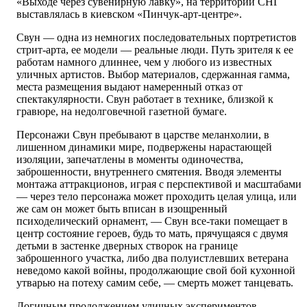
«Выходе через сувенирную лавку», на территории СНГ
выставлялась в киевском «Пинчук-арт-центре».
Свун — одна из немногих последовательных портретистов
стрит-арта, ее модели — реальные люди. Путь зрителя к ее
работам намного длиннее, чем у любого из известных
уличных артистов. Выбор материалов, сдержанная гамма,
места размещения выдают намеренный отказ от
спектакулярности. Свун работает в технике, близкой к
гравюре, на недолговечной газетной бумаге.
Персонажи Свун пребывают в царстве меланхолии, в
лишенном динамики мире, подвержены нарастающей
изоляции, запечатлены в моменты одиночества,
заброшенности, внутреннего смятения. Вводя элементы
монтажа аттракционов, играя с перспективой и масштабами
— через тело персонажа может проходить целая улица, или
же сам он может быть вписан в изощренный
психоделический орнамент, — Свун все-таки помещает в
центр состояние героев, будь то мать, прячущаяся с двумя
детьми в застенке дверных створок на границе
заброшенного участка, либо два полуистлевших ветерана
неведомо какой войны, продолжающие свой бой кухонной
утварью на потеху самим себе, — смерть может танцевать.
Логичным продолжением уличных экспериментов