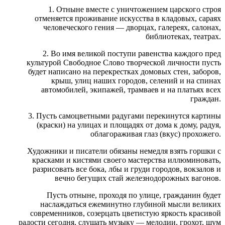
1. Отныне вместе с уничтожением царского строя
отменяется проживание искусства в кладовых, сараях
человеческого гения — дворцах, галереях, салонах,
библиотеках, театрах.
2. Во имя великой поступи равенства каждого пред
культурой Свободное Слово творческой личности пусть
будет написано на перекрестках домовых стен, заборов,
крыш, улиц наших городов, селений и на спинах
автомобилей, экипажей, трамваев и на платьях всех
граждан.
3. Пусть самоцветными радугами перекинутся картины
(краски) на улицах и площадях от дома к дому, радуя,
облагораживая глаз (вкус) прохожего.
Художники и писатели обязаны немедля взять горшки с
красками и кистями своего мастерства иллюминовать,
разрисовать все бока, лбы и груди городов, вокзалов и
вечно бегущих стай железнодорожных вагонов.
Пусть отныне, проходя по улице, гражданин будет
наслаждаться ежеминутно глубиной мысли великих
современников, созерцать цветистую яркость красивой
радости сегодня, слушать музыку — мелодии, грохот, шум