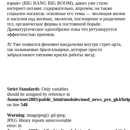
взрыв» (BIG BANG BIG BOOM), давно уже стали
интернет-хитами; содержательно, впрочем, он также
социален насквозь: основные его темы — эволюция жизни
и насилия над жизнью, экология, поглощение и разделение
тел, органические формы в постоянной борьбе.
Драматургическое однообразие пока что ретушируется
эффектностью приемов.
/8/ Уже появился феномен вандализма внутри стрит-арта,
так называемые брызгальщики, которые просто
забрызгивают пятнами краски работы звезд.
Strict Standards
: Only variables
should be assigned by reference in
/home/user2805/public_html/modules/mod_news_pro_gk4/help
on line
548
Warning
: imagejpeg(): gd-jpeg:
JPEG library reports unrecoverable
error: in