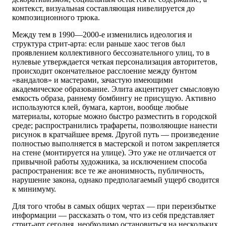
контекст, визуальная составляющая нивелируется до
композиционного трюка.
Между тем в 1990—2000-е изменились идеология и
структура стрит-арта: если раньше хаос тегов был
проявлением коллективного бессознательного улиц, то в
нулевые утверждается четкая персонализация авторитетов,
происходит окончательное расслоение между бунтом
«вандалов» и мастерами, зачастую имеющими
академическое образование. Элита акцентирует смысловую
емкость образа, раннему бомбингу не присущую. Активно
используются клей, бумага, картон, вообще любые
материалы, которые можно быстро разместить в городской
среде; распространились трафареты, позволяющие нанести
рисунок в кратчайшее время. Другой путь — произведение
полностью выполняется в мастерской и потом закрепляется
на стене (монтируется на улице). Это уже не отличается от
привычной работы художника, за исключением способа
распространения: все те же анонимность, публичность,
нарушение закона, однако предполагаемый ущерб сводится
к минимуму.
Для того чтобы в самых общих чертах — при переизбытке
информации — рассказать о том, что из себя представляет
стрит-арт сегодня, необходимо остановиться на нескольких