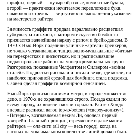
шрифты, первый — пузыреобразные, комиксные буквы,
второй — практически нечитаемое переплетение букв,
символов и стрелок — виртуозность выполнения указывает
на мастерство райтера.
Значимость граффити придала параллельно расцветшая
субкультура хип-хопа, в котором искусство бомбинга
признается важнейшим наряду с рэпом и брейк-дансом. В
1970-х Нью-Йорк поделили уличные «артели» брейкеров,
не только устраивавшие танцевально-музыкальные «битвы»
на перекрестках и дискотеках, но и расписывавшие
подконтрольные районы на манер криминальных групп.
Разгорелись показанные Челфантом и Силвером «войны
стилей». Подростки рисовали и писали везде, где могли, но
наиболее пригодной средой для бомбинга стала подземка.
Сабвей сделал граффити всемирной сенсацией.
Нью-Йорк пронизан линиями метро, в городе множество
депо, в 1970-х не охранявшихся строго. Поезда ездили по
всему городу, их видели тысячи горожан. Райтер Хондо
впервые расписал вагон tор-to-bottom («сверху-донизу»),
«Пятерка», возглавляемая неким Ли, одолела первый
холтрейн. Главный принцип, стремление и даже мания
райтеров — олл-сити (all city — весь город), когда на
вагонах на максимальном количестве линий должен быть