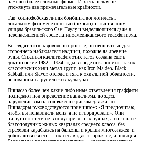
намного более сложные формы. И здесь нельзя не
упомянуть две примечательные крайности.
Так, социофобская линия бомбинга воплотилась в
локальном феномене пишасао (pixacao), свойственном
улицам бразильского Сан-Паулу и выделяющимся даже в
перенасыщенной среде латиноамериканского граффитизма.
Выглядит это как довольно простые, но непонятные для
стороннего наблюдателя надписи, похожие на древние
руны. Странная каллиграфия этих тегов создана еще в
диктаторские 1982—1984 годы в среде поклонников таких
классических хеви-метал-групп, как Iron Maiden, Black
Sabbath или Slayer; отсюда и тяга к оккультной образности,
основанной на рунических культурах.
Пишaсао более чем какие-либо иные ответвления граффити
подпадают под определение вандализма, но здесь
нарушение закона сопряжено с риском для жизни.
Пишадоры руководствуются принципом: «Я предпочитаю,
чтобы вы ненавидели меня, а не игнорировали». Они
пишут свои теги не в индустриальных руинах, а во вполне
благополучных жилых кварталах среднего класса, без
страховки карабкаясь на балконы и крыши многоэтажек, и
добиваются своего — их ненавидят и горожане, и полиция.