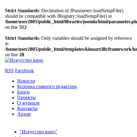
Strict Standards
: Declaration of JParameter::loadSetupFile()
should be compatible with JRegistry::loadSetupFile() in
/home/user2805/public_html/libraries/joomla/html/parameter.p
on line
512
Strict Standards
: Only variables should be assigned by reference
in
/home/user2805/public_html/templates/kinoart/lib/framework/h
on line
28
RSS
Facebook
Новости
Колонка главного редактора
Блоги
Проекты
О журнале
Контакты
Архив
"Искусство кино"