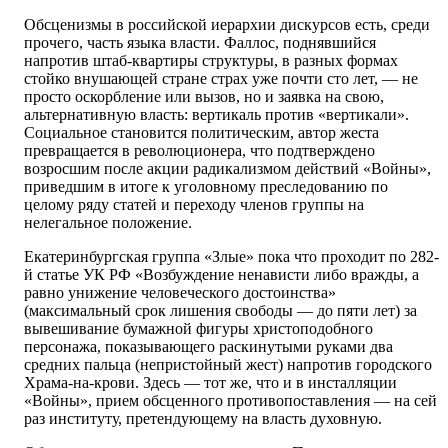
Обсценизмы в российской иерархии дискурсов есть, среди
прочего, часть языка власти. Фаллос, поднявшийся
напротив штаб-квартиры структуры, в разных формах
стойко внушающей стране страх уже почти сто лет, — не
просто оскорбление или вызов, но и заявка на свою,
альтернативную власть: вертикаль против «вертикали».
Социальное становится политическим, автор жеста
превращается в революционера, что подтверждено
возросшим после акции радикализмом действий «Войны»,
приведшим в итоге к уголовному преследованию по
целому ряду статей и переходу членов группы на
нелегальное положение.
Екатеринбургская группа «Злые» пока что проходит по 282-
й статье УК РФ «Возбуждение ненависти либо вражды, а
равно унижение человеческого достоинства»
(максимальный срок лишения свободы — до пяти лет) за
вывешивание бумажной фигуры христоподобного
персонажа, показывающего раскинутыми руками два
средних пальца (непристойный жест) напротив городского
Храма-на-крови. Здесь — тот же, что и в инсталляции
«Войны», прием обсценного противопоставления — на сей
раз институту, претендующему на власть духовную.