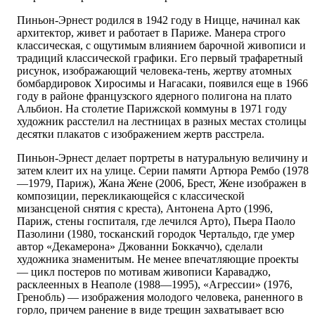
Пиньон-Эрнест родился в 1942 году в Ницце, начинал как
архитектор, живет и работает в Париже. Манера строго
классическая, с ощутимым влиянием барочной живописи и
традиций классической графики. Его первый трафаретный
рисунок, изображающий человека-тень, жертву атомных
бомбардировок Хиросимы и Нагасаки, появился еще в 1966
году в районе французского ядерного полигона на плато
Альбион. На столетие Парижской коммуны в 1971 году
художник расстелил на лестницах в разных местах столицы
десятки плакатов с изображением жертв расстрела.
Пиньон-Эрнест делает портреты в натуральную величину и
затем клеит их на улице. Серии памяти Артюра Рембо (1978
—1979, Париж), Жана Жене (2006, Брест, Жене изображен в
композиции, перекликающейся с классической
мизансценой снятия с креста), Антонена Арто (1996,
Париж, стены госпиталя, где лечился Арто), Пьера Паоло
Пазолини (1980, тосканский городок Чертальдо, где умер
автор «Декамерона» Джованни Боккаччо), сделали
художника знаменитым. Не менее впечатляющие проекты
— цикл постеров по мотивам живописи Караваджо,
расклеенных в Неаполе (1988—1995), «Агрессии» (1976,
Гренобль) — изображения молодого человека, раненного в
горло, причем ранение в виде трещин захватывает всю