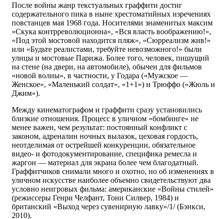
После войны жанр текстуальных граффити достиг
содержательного пика в ныне хрестоматийных изречениях
повстанцев мая 1968 года. Носителями знаменитых максим
«Скука контрреволюционна», «Вся власть воображению!»,
«Под этой мостовой находится пляж», «Сюрреализм жив!»
или «Будьте реалистами, требуйте невозможного!» были
улицы и мостовые Парижа. Более того, человек, пишущий
на стене (на двери, на автомобиле), обычен для фильмов
«новой волны», в частности, у Годара («Мужское —
Женское», «Маленький солдат», «1+1») и Трюффо («Жюль и
Джим»).
Между кинематографом и граффити сразу установились
близкие отношения. Процесс в уличном «бомбинге» не
менее важен, чем результат: постоянный конфликт с
законом, адреналин ночных вылазок, цеховая гордость,
неотделимая от острейшей конкуренции, обязательное
видео- и фотодокументирование, специфика ремесла и
жаргон — материал для экрана более чем благодатный.
Граффитчиков снимали много и охотно, но об изменениях в
уличном искусстве наиболее объемно свидетельствуют два
условно неигровых фильма: американские «Войны стилей»
(режиссеры Генри Челфант, Тони Силвер, 1984) и
британский «Выход через сувенирную лавку»/1/ (Бэнкси,
2010).