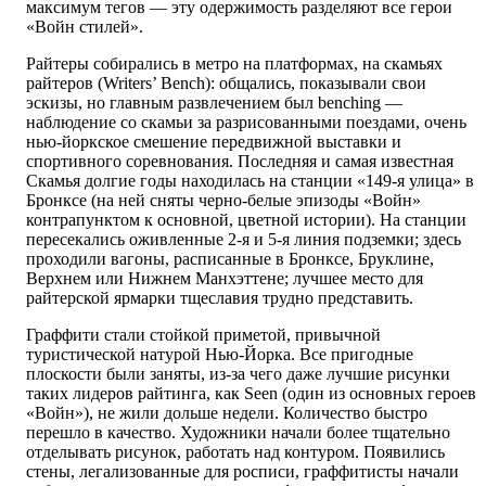
максимум тегов — эту одержимость разделяют все герои
«Войн стилей».
Райтеры собирались в метро на платформах, на скамьях
райтеров (Writers’ Bench): общались, показывали свои
эскизы, но главным развлечением был benching —
наблюдение со скамьи за разрисованными поездами, очень
нью-йоркское смешение передвижной выставки и
спортивного соревнования. Последняя и самая известная
Скамья долгие годы находилась на станции «149-я улица» в
Бронксе (на ней сняты черно-белые эпизоды «Войн»
контрапунктом к основной, цветной истории). На станции
пересекались оживленные 2-я и 5-я линия подземки; здесь
проходили вагоны, расписанные в Бронксе, Бруклине,
Верхнем или Нижнем Манхэттене; лучшее место для
райтерской ярмарки тщеславия трудно представить.
Граффити стали стойкой приметой, привычной
туристической натурой Нью-Йорка. Все пригодные
плоскости были заняты, из-за чего даже лучшие рисунки
таких лидеров райтинга, как Seen (один из основных героев
«Войн»), не жили дольше недели. Количество быстро
перешло в качество. Художники начали более тщательно
отделывать рисунок, работать над контуром. Появились
стены, легализованные для росписи, граффитисты начали