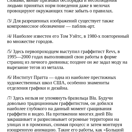
словами, явные признаки беспорядка и несоблюдения
людьми принятых норм поведения даже в мелочах
провоцируют окружающих тоже забыть о правилах.
/3/ Для разрешенных изображений существует также
компромиссное обозначение — паблик-арт.
/4/ Наиболее известен его Том Уэйтс, в 1980-х повторенный
во множестве городов.
/5/ Здесь первопроходцем выступил граффитист Revs, в
1995—2000 годах выполнявший свои работы в форме
страниц из личного дневника; позднее он же задал моду на
вырезание тегов из металла.
/6/ Институт Пратта — одна из наиболее престижных
художественных школ США, особенно знамениты
отделения графики и дизайна.
/7/ Здесь нельзя не упомянуть бразильца Blu. Будучи
довольно традиционным граффитистом, он добился
наиболее глубокого на данный момент сращивания
граффити и видео. На протяжении многих дней Blu
закрашивает и разрисовывает огромные территории на
улицах и в промзонах, снимая процесс и затем монтируя
изощренную анимацию. Такие его работы, как «Большой