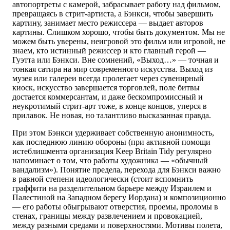
автопортреты с камерой, забрасывает работу над фильмом,
превращаясь в стрит-артиста, а Бэнкси, чтобы завершить
картину, занимает место режиссера — выдает авторов
картины. Слишком хорошо, чтобы быть документом. Мы не
можем быть уверены, неигровой это фильм или игровой, не
знаем, кто истинный режиссер и кто главный герой —
Гуэтта или Бэнкси. Вне сомнений, «Выход…» — точная и
тонкая сатира на мир современного искусства. Выход из
музея или галереи всегда пролегает через сувенирный
киоск, искусство завершается торговлей, поле битвы
достается коммерсантам, и даже бескомпромиссный и
неукротимый стрит-арт тоже, в конце концов, уперся в
прилавок. Не новая, но талантливо высказанная правда.
При этом Бэнкси удерживает собственную анонимность,
как последнюю линию обороны (при активной помощи
истеблишмента организация Keep Britain Tidy регулярно
напоминает о том, что работы художника — «обычный
вандализм»). Понятие предела, перехода для Бэнкси важно
в равной степени идеологически (стоит вспомнить
граффити на разделительном барьере между Израилем и
Палестиной на Западном берегу Иордана) и композиционно
— его работы обыгрывают отверстия, проемы, проломы в
стенах, границы между развлечением и провокацией,
между разными средами и поверхностями. Мотивы полета,