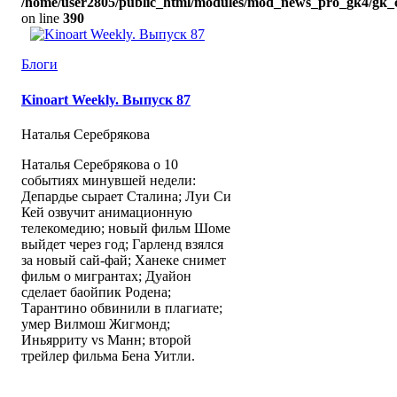
/home/user2805/public_html/modules/mod_news_pro_gk4/gk_c
on line
390
Блоги
Kinoart Weekly. Выпуск 87
Наталья Серебрякова
Наталья Серебрякова о 10
событиях минувшей недели:
Депардье сырает Сталина; Луи Си
Кей озвучит анимационную
телекомедию; новый фильм Шоме
выйдет через год; Гарленд взялся
за новый сай-фай; Ханеке снимет
фильм о мигрантах; Дуайон
сделает баойпик Родена;
Тарантино обвинили в плагиате;
умер Вилмош Жигмонд;
Иньярриту vs Манн; второй
трейлер фильма Бена Уитли.