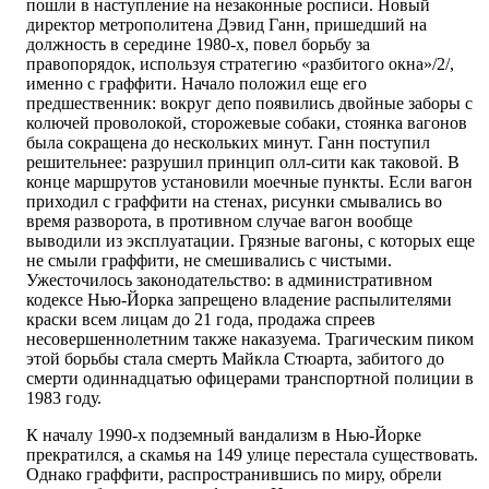
пошли в наступление на незаконные росписи. Новый
директор метрополитена Дэвид Ганн, пришедший на
должность в середине 1980-х, повел борьбу за
правопорядок, используя стратегию «разбитого окна»/2/,
именно с граффити. Начало положил еще его
предшественник: вокруг депо появились двойные заборы с
колючей проволокой, сторожевые собаки, стоянка вагонов
была сокращена до нескольких минут. Ганн поступил
решительнее: разрушил принцип олл-сити как таковой. В
конце маршрутов установили моечные пункты. Если вагон
приходил с граффити на стенах, рисунки смывались во
время разворота, в противном случае вагон вообще
выводили из эксплуатации. Грязные вагоны, с которых еще
не смыли граффити, не смешивались с чистыми.
Ужесточилось законодательство: в административном
кодексе Нью-Йорка запрещено владение распылителями
краски всем лицам до 21 года, продажа спреев
несовершеннолетним также наказуема. Трагическим пиком
этой борьбы стала смерть Майкла Стюарта, забитого до
смерти одиннадцатью офицерами транспортной полиции в
1983 году.
К началу 1990-х подземный вандализм в Нью-Йорке
прекратился, а скамья на 149 улице перестала существовать.
Однако граффити, распространившись по миру, обрели