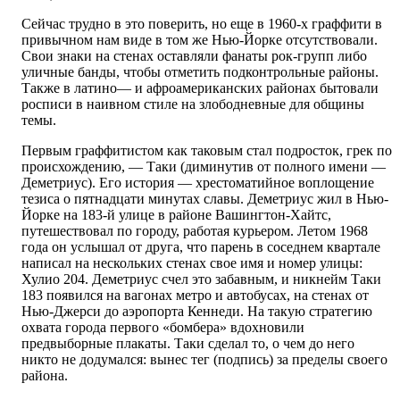
Сейчас трудно в это поверить, но еще в 1960-х граффити в
привычном нам виде в том же Нью-Йорке отсутствовали.
Свои знаки на стенах оставляли фанаты рок-групп либо
уличные банды, чтобы отметить подконтрольные районы.
Также в латино— и афроамериканских районах бытовали
росписи в наивном стиле на злободневные для общины
темы.
Первым граффитистом как таковым стал подросток, грек по
происхождению, — Таки (диминутив от полного имени —
Деметриус). Его история — хрестоматийное воплощение
тезиса о пятнадцати минутах славы. Деметриус жил в Нью-
Йорке на 183-й улице в районе Вашингтон-Хайтс,
путешествовал по городу, работая курьером. Летом 1968
года он услышал от друга, что парень в соседнем квартале
написал на нескольких стенах свое имя и номер улицы:
Хулио 204. Деметриус счел это забавным, и никнейм Таки
183 появился на вагонах метро и автобусах, на стенах от
Нью-Джерси до аэропорта Кеннеди. На такую стратегию
охвата города первого «бомбера» вдохновили
предвыборные плакаты. Таки сделал то, о чем до него
никто не додумался: вынес тег (подпись) за пределы своего
района.