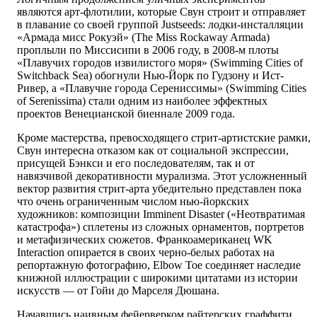
являются арт-флотилии, которые Свун строит и отправляет
в плавание со своей группой Justseeds: лодки-инсталляции
«Армада мисс Рокуэй» (The Miss Rockaway Armada)
проплыли по Миссисипи в 2006 году, в 2008-м плоты
«Плавучих городов извилистого моря» (Swimming Cities of
Switchback Sea) обогнули Нью-Йорк по Гудзону и Ист-
Ривер, а «Плавучие города Серениссимы» (Swimming Cities
of Serenissima) стали одним из наиболее эффектных
проектов Венецианской биеннале 2009 года.
Кроме мастерства, превосходящего стрит-артистские рамки,
Свун интересна отказом как от социальной экспрессии,
присущей Бэнкси и его последователям, так и от
навязчивой декоративности мурализма. Этот усложненный
вектор развития стрит-арта убедительно представлен пока
что очень ограниченным числом нью-йоркских
художников: композиции Imminent Disaster («Неотвратимая
катастрофа») сплетены из сложных орнаментов, портретов
и метафизических сюжетов. Франкоамериканец WK
Interaction опирается в своих черно-белых работах на
репортажную фотографию, Elbow Toe соединяет наследие
книжной иллюстрации с широкими цитатами из истории
искусств — от Гойи до Марселя Дюшана.
Начавшись наивным фейерверком райтерских граффити,