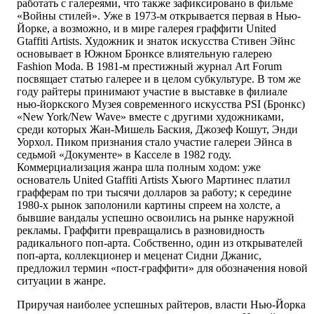
работать с галереями, что также зафиксировано в фильме
«Войны стилей». Уже в 1973-м открывается первая в Нью-
Йорке, а возможно, и в мире галерея граффити United
Gtaffiti Artists. Художник и знаток искусства Стивен Эйнс
основывает в Южном Бронксе влиятельную галерею
Fashion Moda. В 1981-м престижный журнал Art Forum
посвящает статью галерее и в целом субкультуре. В том же
году райтеры принимают участие в выставке в филиале
нью-йоркского Музея современного искусства PSI (Бронкс)
«New York/New Wave» вместе с другими художниками,
среди которых Жан-Мишель Баския, Джозеф Кошут, Энди
Уорхол. Пиком признания стало участие галереи Эйнса в
седьмой «Документе» в Касселе в 1982 году.
Коммерциализация жанра шла полным ходом: уже
основатель United Gtaffiti Artists Хьюго Мартинес платил
графферам по три тысячи долларов за работу; к середине
1980-х рынок заполонили картины спреем на холсте, а
бывшие вандалы успешно освоились на рынке наружной
рекламы. Граффити превращались в разновидность
радикального поп-арта. Собственно, один из открывателей
поп-арта, коллекционер и меценат Сидни Джанис,
предложил термин «пост-граффити» для обозначения новой
ситуации в жанре.
Приручая наиболее успешных райтеров, власти Нью-Йорка