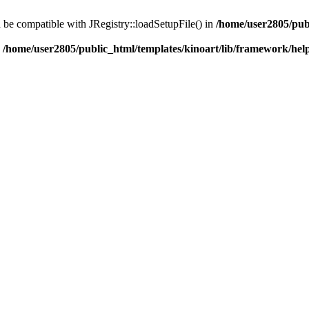
d be compatible with JRegistry::loadSetupFile() in
/home/user2805/pub
n
/home/user2805/public_html/templates/kinoart/lib/framework/hel