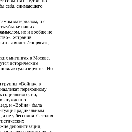
т события изнутри, но
к бы себя, снимающего
 самим материалом, и с
итье-бытье наших
замыслом, но и вообще не
ство». Устранив
ителя видеть/сопрягать,
ских митингах в Москве,
жутся историческим
вновь актуализируется. Но
я группы «Война», в
инадлежат переходному
 социального, но,
а вынужденно
азад, и «Война» была
итуация радикальным
, а не у бессилия. Сегодня
ртистических
ужие деполитизации,
 настоящего художника к