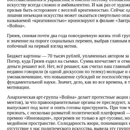
искусству всегда сложно и амбивалентно. И как раз от худож
призыв быть осторожнее с веселой креативностью. Сейчас од
лишняя инъекция искусства может оказаться смертельно опас
называемой «креативностью» иронизируют в фильме «Завтр
«Война».
Грязев, снимая почти два года повседневную жизнь этой гру
и значение на пороге социальных перемен, выбрав главным 
побочный на первый взгляд мотив.
Бюджет картины — 70 тысяч рублей, уплаченных автором за
Питер, куда Грязев ездил на съемки. Сумма впечатляет и отме
деньги решают всё. Нет, всё решают, как считал наш главный
недавно говорили (в одной дискуссии по телеку) молодые и 
умозаключившие, что повышение субсидий не поспособству
фундаментальной науки. Значит, дело, как во все времена, в 
мотивации.
Анархическая арт-группа «Война» делает протестные акции 
ментов), за что правоохранительные органы ее преследуют, з
выпускают под залог и опять готовы приструнить. При том ч
признать, с несколько размытой политической платформой
премию «Инновация», прогремев не только в арт-тусовке, но
медийном пространстве. Солидарность жюри, понимающих н
отсутствие у нас политического искусства, вывела эту груп