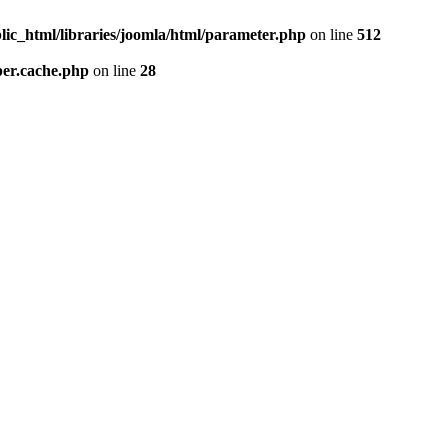
lic_html/libraries/joomla/html/parameter.php
on line
512
per.cache.php
on line
28