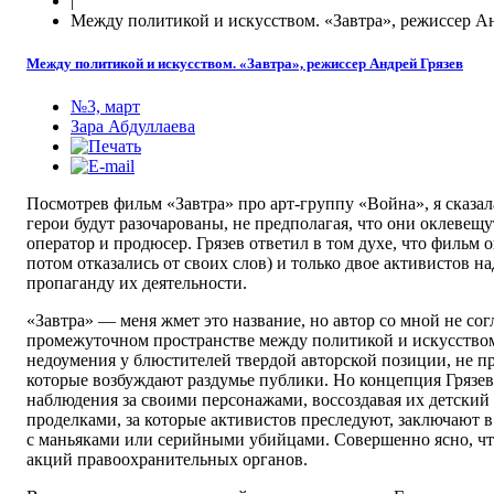
|
Между политикой и искусством. «Завтра», режиссер А
Между политикой и искусством. «Завтра», режиссер Андрей Грязев
№3, март
Зара Абдуллаева
Посмотрев фильм «Завтра» про арт-группу «Война», я сказал
герои будут разочарованы, не предполагая, что они оклевещу
оператор и продюсер. Грязев ответил в том духе, что фильм 
потом отказались от своих слов) и только двое активистов н
пропаганду их деятельности.
«Завтра» — меня жмет это название, но автор со мной не со
промежуточном пространстве между политикой и искусством
недоумения у блюстителей твердой авторской позиции, не 
которые возбуждают раздумье публики. Но концепция Грязев
наблюдения за своими персонажами, воссоздавая их детский
проделками, за которые активистов преследуют, заключают в
с маньяками или серийными убийцами. Совершенно ясно, чт
акций правоохранительных органов.