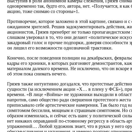
Выступив в роли анонимной камеры слежения, Грязев снимае
одновременно так, будто его, автора, нет. «Получается, я ка
акцию, тоже снимаю со стороны»1.
Противоречие, которое заложено в этой картине, связано и с
ожиданием зрителей. Решив задокументировать действия, ж
акционистов, Грязев пренебрег не только пропагандистским 
слишком уверовал в то, что они делают «политическое искус
закадровый голос и прочие подпорки, доверяя способности зр
он лишил его возможности однозначной трактовки.
Конечно, после поведения полиции на декабрьских, февраль
кадры его хроники, в которых разгоняют демонстрантов, ка
материалом далекого времени. Не исключено, что он вскоре 
об этом пока снимать нечего.
Грязев также интуитивно догадался, что протестные действи
сущности (за исключением акции «Х… в плену у ФСБ»), пр
времени. «В лице «Войны» не художники выходили в область
напротив, само общество ради свершения протестного жест
приписывало себе артистические намерения. Так было год н
симптомом бессилия, мощным и страшным симптомом. Но с
образом изменилась, и сейчас есть шанс у политической силы
нет никаких оправданий по-стоянному регрессу в область а
упражнений… Любой художник знает, что в руках у него ор
обессмысливания и украшения, и именно поэтому отношение