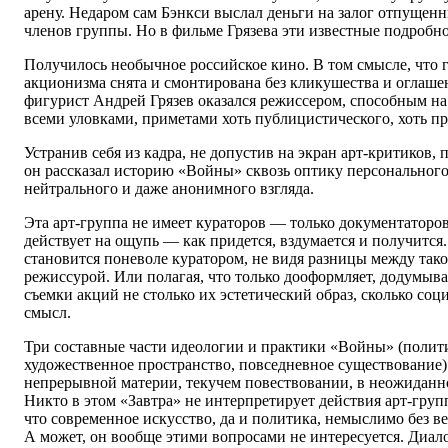
арену. Недаром сам Бэнкси выслал деньги на залог отпущенн
членов группы. Но в фильме Грязева эти известные подробн
Получилось необычное российское кино. В том смысле, что 
акционизма снята и смонтирована без кликушества и оглаш
фигурист Андрей Грязев оказался режиссером, способным н
всеми уловками, приметами хоть публицистического, хоть пр
Устранив себя из кадра, не допустив на экран арт-критиков,
он рассказал историю «Войны» сквозь оптику персонального
нейтрального и даже анонимного взгляда.
Эта арт-группа не имеет кураторов — только документаторов
действует на ощупь — как придется, вздумается и получится.
становится поневоле куратором, не видя разницы между так
режиссурой. Или полагая, что только дооформляет, додумыва
съемки акций не столько их эстетический образ, сколько со
смысл.
Три составные части идеологии и практики «Войны» (полит
художественное пространство, повседневное существование)
непрерывной материи, текучем повествовании, в неожиданн
Никто в этом «Завтра» не интерпретирует действия арт-групп
что современное искусство, да и политика, немыслимо без в
А может, он вообще этими вопросами не интересуется. Диало