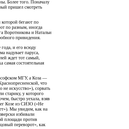
ны. Более того. Поначалу
орый пришел смотреть
 которой бегают по
ют по разным, иногда
га Воротникова и Натальи
любного привидения.
 года, и его всюду
ма надувает паруса,
лей ждет тот самый,
 самая состоятельная
ософском МГУ, а Коза —
 Краснопресненской, что
о не искусство»), сорвать
и старику, у которого
очем, быстро уехала, взяв
лег Козе из СИЗО («Не
нет»). Мы увидим, как на
зверски избивали
кой площади против
цовый переворот», как