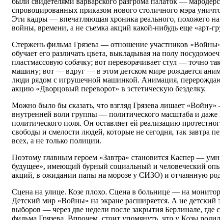
были свидетелями варварского разгрома палаток — мародерс
спровоцированных приказом нового столичного мэра уничт
Эти кадры — впечатляющая хроника реального, похожего на
войны, времени, а не съемка акций какой-нибудь еще «арт-г
Стержень фильма Грязева — отношение участников «Войны» 
обучает его различать цвета, выкладывая на полу посудомоеч
пластмассовую собачку; вот переворачивает стул — точно так
машину; вот — вдруг — в этом детском мире рождается ани
люди рядом с игрушечной машинкой. Анимация, перерожда
акцию «Дворцовый переворот» в эстетическую безделку.
Можно было бы сказать, что взгляд Грязева лишает «Войну» 
внутренней воли группы — политического масштаба и даже
политического поля. Он оставляет ей реализацию протестног
свободы и смелости людей, которые не сегодня, так завтра пе
всех, а не только полиции.
Поэтому главным героем «Завтра» становится Каспер — умн
будущее», имеющий бурный социальный и человеческий опы
акций, в ожидании папы на морозе у СИЗО) и отчаянную ро
Сцена на улице. Козе плохо. Сцена в больнице — на монито
Детский мир «Войны» на экране расширяется. А не детский з
выборов — через две недели после закрытия Берлинале, где 
фильма Грязева. Впрочем, стоит упомянуть, что у Козы родил