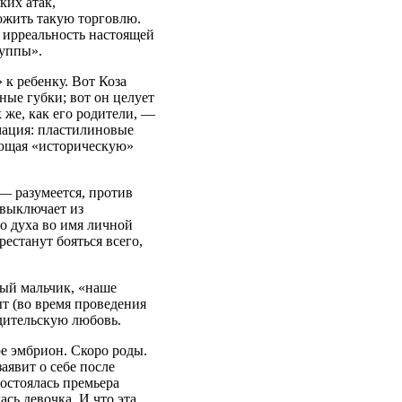
ких атак,
ожить такую торговлю.
 ирреальность настоящей
руппы».
к ребенку. Вот Коза
ные губки; вот он целует
 же, как его родители, —
мация: пластилиновые
ющая «историческую»
— разумеется, против
 выключает из
о духа во имя личной
рестанут бояться всего,
ый мальчик, «наше
т (во время проведения
дительскую любовь.
ре эмбрион. Скоро роды.
аявит о себе после
состоялась премьера
ась девочка. И что эта