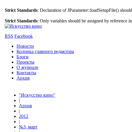
Strict Standards
: Declaration of JParameter::loadSetupFile() shoul
Strict Standards
: Only variables should be assigned by reference i
RSS
Facebook
Новости
Колонка главного редактора
Блоги
Проекты
О журнале
Контакты
Архив
"Искусство кино"
|
Архив
|
2012
|
№3, март