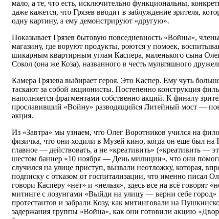
мало, а те, что есть, исключительно функциональны, конкрет
даже кажется, что Грязев вводит в заблуждение зрителя, кот
одну картину, а ему демонстрируют «другую».
Показывает Грязев бытовую повседневность «Войны», члены
магазину, где воруют продукты, роются у помоек, воспитыва
шикарным квартирным углам Каспера, маленького сына Оле
Сокол (она же Коза), названного в честь мультяшного друже
Камера Грязева выбирает героя. Это Каспер. Ему чуть больше
таскают за собой акционисты. Постепенно конструкция филь
наполняется фрагментами собственно акций. К финалу зрите
прославивший «Войну» разводящийся Литейный мост — пока
акция.
Из «Завтра» мы узнаем, что Олег Воротников учился на фил
физичка, что они ходили в Музей кино, когда он еще был на
главное — действовать, а не «креативить» («креативить — эт
шестом баннер «10 ноября — День милиции», что они помогл
случился на улице приступ, вызвали неотложку, которая, впр
подписку с отказом от госпитализации, что именно писал О
говори Касперу «нет» и «нельзя», здесь все на всё говорят «
митинге с лозунгами «Выйди на улицу — верни себе город» 
протестантов и забрали Козу, как митинговали на Пушкинс
задержания группы «Война», как они готовили акцию «Двор