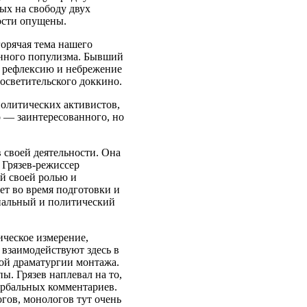
ых на свободу двух
ости опущены.
горячая тема нашего
енного популизма. Бывший
а рефлексию и небрежение
осветительского доккино.
 политических активистов,
 — заинтересованного, но
 своей деятельности. Она
 Грязев-режиссер
ой своей ролью и
ет во время подготовки и
циальный и политический
ическое измерение,
 взаимодействуют здесь в
ой драматургии монтажа.
ы. Грязев наплевал на то,
ербальных комментариев.
гов, монологов тут очень