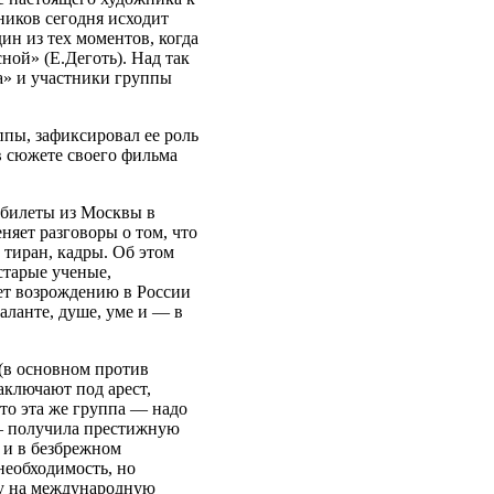
ников сегодня исходит
ин из тех моментов, когда
ной» (Е.Деготь). Над так
а» и участники группы
ппы, зафиксировал ее роль
в сюжете своего фильма
 билеты из Москвы в
няет разговоры о том, что
 тиран, кадры. Об этом
старые ученые,
ет возрождению в России
таланте, душе, уме и — в
(в основном против
аключают под арест,
то эта же группа — надо
 — получила престижную
 и в безбрежном
еобходимость, но
пу на международную