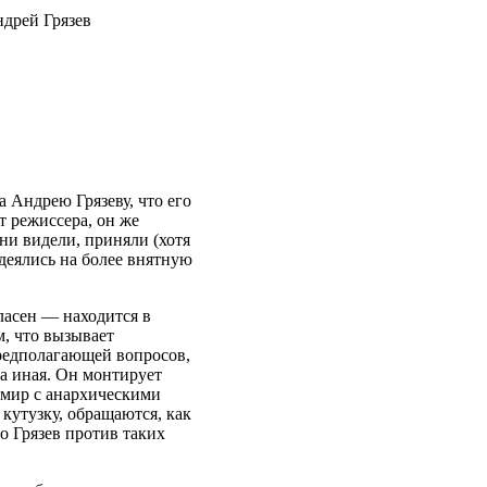
ндрей Грязев
а Андрею Грязеву, что его
т режиссера, он же
они видели, приняли (хотя
адеялись на более внятную
гласен — находится в
, что вызывает
предполагающей вопросов,
а иная. Он монтирует
 мир с анархическими
 кутузку, обращаются, как
о Грязев против таких