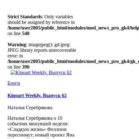
Strict Standards
: Only variables
should be assigned by reference in
/home/user2805/public_html/modules/mod_news_pro_gk4/help
on line
548
Warning
: imagejpeg(): gd-jpeg:
JPEG library reports unrecoverable
error: in
/home/user2805/public_html/modules/mod_news_pro_gk4/gk_c
on line
390
Блоги
Kinoart Weekly. Выпуск 62
Наталья Серебрякова
Наталья Серебрякова о 10
событиях минувшей недели:
«Сладкую жизнь» Феллини
переснимут; новый проект Яна