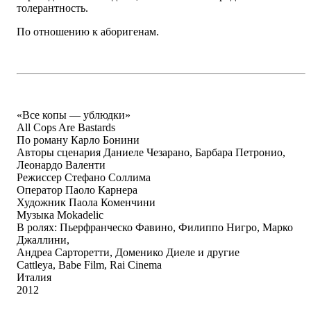
толерантность.
По отношению к аборигенам.
«Все копы — ублюдки»
All Cops Are Bastards
По роману Карло Бонини
Авторы сценария Даниеле Чезарано, Барбара Петронио,
Леонардо Валенти
Режиссер Стефано Соллима
Оператор Паоло Карнера
Художник Паола Коменчини
Музыка Mokadelic
В ролях: Пьерфранческо Фавино, Филиппо Нигро, Марко
Джаллини,
Андреа Сарторетти, Доменико Диеле и другие
Cattleya, Babe Film, Rai Cinema
Италия
2012