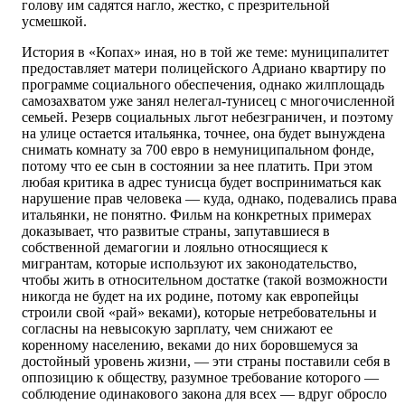
голову им садятся нагло, жестко, с презрительной
усмешкой.
История в «Копах» иная, но в той же теме: муниципалитет
предоставляет матери полицейского Адриано квартиру по
программе социального обеспечения, однако жилплощадь
самозахватом уже занял нелегал-тунисец с многочисленной
семьей. Резерв социальных льгот небезграничен, и поэтому
на улице остается итальянка, точнее, она будет вынуждена
снимать комнату за 700 евро в немуниципальном фонде,
потому что ее сын в состоянии за нее платить. При этом
любая критика в адрес тунисца будет восприниматься как
нарушение прав человека — куда, однако, подевались права
итальянки, не понятно. Фильм на конкретных примерах
доказывает, что развитые страны, запутавшиеся в
собственной демагогии и лояльно относящиеся к
мигрантам, которые используют их законодательство,
чтобы жить в относительном достатке (такой возможности
никогда не будет на их родине, потому как европейцы
строили свой «рай» веками), которые нетребовательны и
согласны на невысокую зарплату, чем снижают ее
коренному населению, веками до них боровшемуся за
достойный уровень жизни, — эти страны поставили себя в
оппозицию к обществу, разумное требование которого —
соблюдение одинакового закона для всех — вдруг обросло