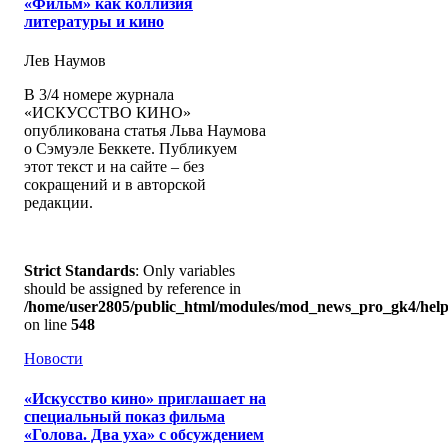
«Фильм» как коллизия
литературы и кино
Лев Наумов
В 3/4 номере журнала
«ИСКУССТВО КИНО»
опубликована статья Льва Наумова
о Сэмуэле Беккете. Публикуем
этот текст и на сайте – без
сокращений и в авторской
редакции.
Strict Standards
: Only variables
should be assigned by reference in
/home/user2805/public_html/modules/mod_news_pro_gk4/help
on line
548
Новости
«Искусство кино» приглашает на
специальный показ фильма
«Голова. Два уха» с обсуждением