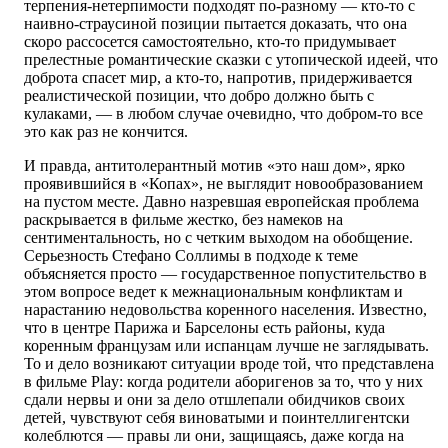
терпения-нетерпимости подходят по-разному — кто-то с
наивно-страусиной позиции пытается доказать, что она
скоро рассосется самостоятельно, кто-то придумывает
прелестные романтические сказки с утопической идеей, что
доброта спасет мир, а кто-то, напротив, придерживается
реалистической позиции, что добро должно быть с
кулаками, — в любом случае очевидно, что добром-то все
это как раз не кончится.
И правда, антитолерантный мотив «это наш дом», ярко
проявившийся в «Копах», не выглядит новообразованием
на пустом месте. Давно назревшая европейская проблема
раскрывается в фильме жестко, без намеков на
сентиментальность, но с четким выходом на обобщение.
Серьезность Стефано Соллимы в подходе к теме
объясняется просто — государственное попустительство в
этом вопросе ведет к межнациональным конфликтам и
нарастанию недовольства коренного населения. Известно,
что в центре Парижа и Барселоны есть районы, куда
коренным французам или испанцам лучше не заглядывать.
То и дело возникают ситуации вроде той, что представлена
в фильме Play: когда родители аборигенов за то, что у них
сдали нервы и они за дело отшлепали обидчиков своих
детей, чувствуют себя виноватыми и поинтеллигентски
колеблются — правы ли они, защищаясь, даже когда на