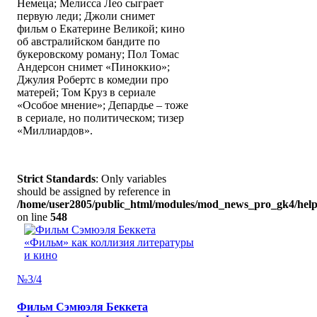
Немеца; Мелисса Лео сыграет
первую леди; Джоли снимет
фильм о Екатерине Великой; кино
об австралийском бандите по
букеровскому роману; Пол Томас
Андерсон снимет «Пиноккио»;
Джулия Робертс в комедии про
матерей; Том Круз в сериале
«Особое мнение»; Депардье – тоже
в сериале, но политическом; тизер
«Миллиардов».
Strict Standards
: Only variables
should be assigned by reference in
/home/user2805/public_html/modules/mod_news_pro_gk4/help
on line
548
№3/4
Фильм Сэмюэля Беккета