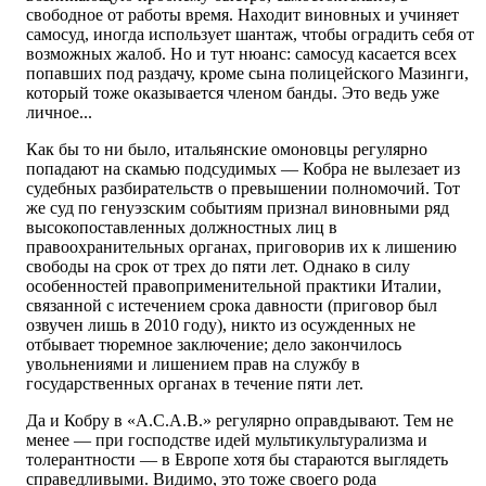
свободное от работы время. Находит виновных и учиняет
самосуд, иногда использует шантаж, чтобы оградить себя от
возможных жалоб. Но и тут нюанс: самосуд касается всех
попавших под раздачу, кроме сына полицейского Мазинги,
который тоже оказывается членом банды. Это ведь уже
личное...
Как бы то ни было, итальянские омоновцы регулярно
попадают на скамью подсудимых — Кобра не вылезает из
судебных разбирательств о превышении полномочий. Тот
же суд по генуэзским событиям признал виновными ряд
высокопоставленных должностных лиц в
правоохранительных органах, приговорив их к лишению
свободы на срок от трех до пяти лет. Однако в силу
особенностей правоприменительной практики Италии,
связанной с истечением срока давности (приговор был
озвучен лишь в 2010 году), никто из осужденных не
отбывает тюремное заключение; дело закончилось
увольнениями и лишением прав на службу в
государственных органах в течение пяти лет.
Да и Кобру в «А.С.А.В.» регулярно оправдывают. Тем не
менее — при господстве идей мультикультурализма и
толерантности — в Европе хотя бы стараются выглядеть
справедливыми. Видимо, это тоже своего рода