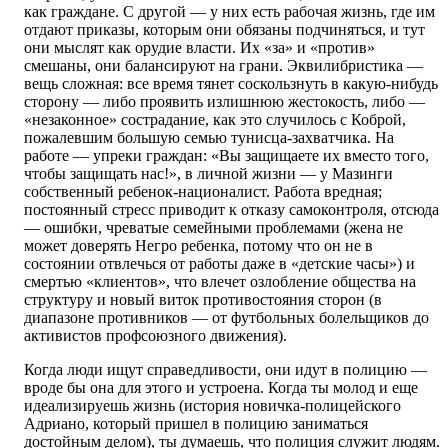
как граждане. С другой — у них есть рабочая жизнь, где им
отдают приказы, которым они обязаны подчиняться, и тут
они мыслят как орудие власти. Их «за» и «против»
смешаны, они балансируют на грани. Эквилибристика —
вещь сложная: все время тянет соскользнуть в какую-нибудь
сторону — либо проявить излишнюю жестокость, либо —
«незаконное» сострадание, как это случилось с Коброй,
пожалевшим большую семью тунисца-захватчика. На
работе — упреки граждан: «Вы защищаете их вместо того,
чтобы защищать нас!», в личной жизни — у Мазинги
собственный ребенок-националист. Работа вредная;
постоянный стресс приводит к отказу самоконтроля, отсюда
— ошибки, чреватые семейными проблемами (жена не
может доверять Негро ребенка, потому что он не в
состоянии отвлечься от работы даже в «детские часы») и
смертью «клиентов», что влечет озлобление общества на
структуру и новый виток противостояния сторон (в
диапазоне противников — от футбольных болельщиков до
активистов профсоюзного движения).
Когда люди ищут справедливости, они идут в полицию —
вроде бы она для этого и устроена. Когда ты молод и еще
идеализируешь жизнь (история новичка-полицейского
Адриано, который пришел в полицию заниматься
достойным делом), ты думаешь, что полиция служит людям.