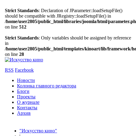
Strict Standards
: Declaration of JParameter::loadSetupFile()
should be compatible with JRegistry::loadSetupFile() in
/home/user2805/public_html/libraries/joomla/html/parameter.p
on line
512
Strict Standards
: Only variables should be assigned by reference
in
/home/user2805/public_html/templates/kinoart/lib/framework/h
on line
28
RSS
Facebook
Новости
Колонка главного редактора
Блоги
Проекты
О журнале
Контакты
Архив
"Искусство кино"