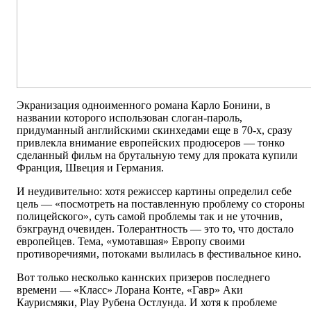
Экранизация одноименного романа Карло Бонини, в
названии которого использован слоган-пароль,
придуманный английскими скинхедами еще в 70-х, сразу
привлекла внимание европейских продюсеров — тонко
сделанный фильм на брутальную тему для проката купили
Франция, Швеция и Германия.
И неудивительно: хотя режиссер картины определил себе
цель — «посмотреть на поставленную проблему со стороны
полицейского», суть самой проблемы так и не уточнив,
бэкграунд очевиден. Толерантность — это то, что достало
европейцев. Тема, «умотавшая» Европу своими
противоречиями, потоками вылилась в фестивальное кино.
Вот только несколько каннских призеров последнего
времени — «Класс» Лорана Конте, «Гавр» Аки
Каурисмяки, Play Рубена Остлунда. И хотя к проблеме