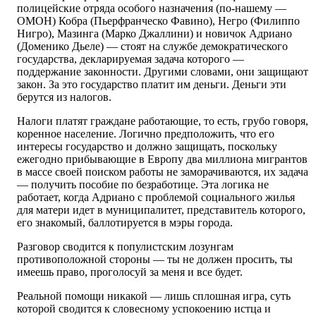
полицейские отряда особого назначения (по-нашему —
ОМОН) Кобра (Пьерфранческо Фавино), Негро (Филиппо
Нигро), Мазинга (Марко Джаллини) и новичок Адриано
(Доменико Дьеле) — стоят на службе демократического
государства, декларируемая задача которого —
поддержание законности. Другими словами, они защищают
закон. За это государство платит им деньги. Деньги эти
берутся из налогов.
Налоги платят граждане работающие, то есть, грубо говоря,
коренное население. Логично предположить, что его
интересы государство и должно защищать, поскольку
ежегодно прибывающие в Европу два миллиона мигрантов
в массе своей поиском работы не заморачиваются, их задача
— получить пособие по безработице. Эта логика не
работает, когда Адриано с проблемой социального жилья
для матери идет в муниципалитет, представитель которого,
его знакомый, баллотируется в мэры города.
Разговор сводится к популистским лозунгам
противоположной стороны — ты не должен просить, ты
имеешь право, проголосуй за меня и все будет.
Реальной помощи никакой — лишь сплошная игра, суть
которой сводится к словесному успокоению истца и