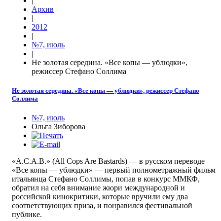
|
Архив
|
2012
|
№7, июль
|
Не золотая середина. «Все копы — ублюдки»,
режиссер Стефано Соллима
Не золотая середина. «Все копы — ублюдки», режиссер Стефано
Соллима
№7, июль
Ольга Зиборова
«А.С.А.В.» (All Cops Are Bastards) — в русском переводе
«Все копы — ублюдки» — первый полнометражный фильм
итальянца Стефано Соллимы, попав в конкурс ММКФ,
обратил на себя внимание жюри международной и
российской кинокритики, которые вручили ему два
соответствующих приза, и понравился фестивальной
публике.