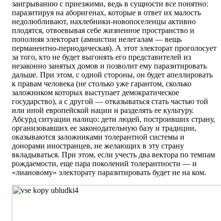
заигрыванию с приезжими, ведь в сущности все понятно:
паразитируя на аборигенах, которые в ответ их малость
недолюбливают, нахлебники-новопоселенцы активно
плодятся, отвоевывая себе жизненное пространство и
пополняя электорат (амнистии нелегалам — вещь
перманентно-периодическая). А этот электорат проголосует
за того, кто не будет выгонять его представителей из
незаконно занятых домов и позволит ему паразитировать
дальше. При этом, с одной стороны, он будет апеллировать
к правам человека (не столько уже гарантом, сколько
заложником которых выступает демократическое
государство), а с другой — отказываться стать частью той
или иной европейской нации и разделять ее культуру.
Абсурд ситуации налицо: дети людей, построивших страну,
организовавших ее законодательную базу и традиции,
оказываются заложниками толерантной системы и
донорами иностранцев, не желающих в эту страну
вкладываться. При этом, если учесть два вектора по темпам
рождаемости, еще пара поколений толерантности — и
«лиановому» электорату паразитировать будет не на ком.