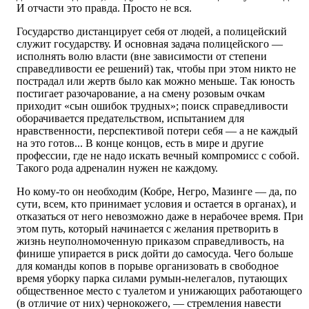
И отчасти это правда. Просто не вся.
Государство дистанцирует себя от людей, а полицейский
служит государству. И основная задача полицейского —
исполнять волю власти (вне зависимости от степени
справедливости ее решений) так, чтобы при этом никто не
пострадал или жертв было как можно меньше. Так юность
постигает разочарование, а на смену розовым очкам
приходит «сын ошибок трудных»; поиск справедливости
оборачивается предательством, испытанием для
нравственности, перспективой потери себя — а не каждый
на это готов... В конце концов, есть в мире и другие
профессии, где не надо искать вечный компромисс с собой.
Такого рода адреналин нужен не каждому.
Но кому-то он необходим (Кобре, Негро, Мазинге — да, по
сути, всем, кто принимает условия и остается в органах), и
отказаться от него невозможно даже в нерабочее время. При
этом путь, который начинается с желания претворить в
жизнь неуполномоченную приказом справедливость, на
финише упирается в риск дойти до самосуда. Чего больше
для команды копов в порыве организовать в свободное
время уборку парка силами румын-нелегалов, путающих
общественное место с туалетом и унижающих работающего
(в отличие от них) чернокожего, — стремления навести