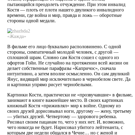
пытающийся преодолеть отчуждение. При этом инвалид
Костя — плоть от плоти нашего двуликого инвалидного
времени, где война и мир, правда и ложь — оборотные
стороны одной медали.
«Жажда»
В фильме его лицо буквально располовинено. С одной
стороны, симпатичный молодой человек, с другой —
сплошной шрам. Словно сам Костя сошел с одного из
офортов Гойи. Не случайно на протяжении всей жизни он
делает собственные парафразы «Капричос», сначала
интуитивно, а затем вполне осмысленно. Он сам двуликий
Янус, видящий мир исключительно в черно­белом свете. Да
и картинки упрямо рисует черно­белыми.
Картинки Кости, практически не «прозвучавшие» в фильме,
занимают в книге важнейшее место. В своих картинках
книжный Костя «приживлял» мир к войне. Одному из
своих друзей дорисовывал ноги, другому — жену, третьему
— убитых друзей. Четвертому — здорового ребенка.
Рисовал своим пацанам то, чего у них нет. И, возможно,
чего никогда не будет. Нарисовал убитого лейтенанта, с
которым две недели общался в Чечне… но с женой и