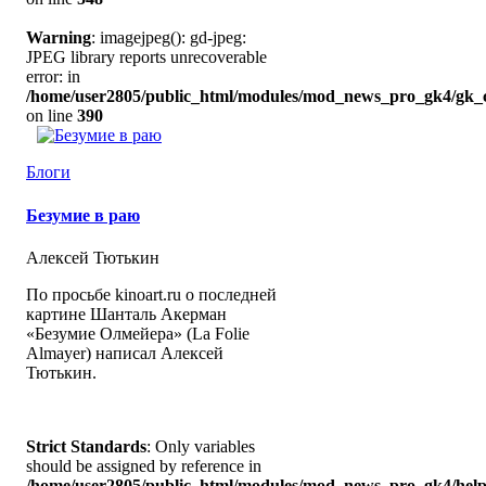
Warning
: imagejpeg(): gd-jpeg:
JPEG library reports unrecoverable
error: in
/home/user2805/public_html/modules/mod_news_pro_gk4/gk_c
on line
390
Блоги
Безумие в раю
Алексей Тютькин
По просьбе kinoart.ru о последней
картине Шанталь Акерман
«Безумие Олмейера» (La Folie
Almayer) написал Алексей
Тютькин.
Strict Standards
: Only variables
should be assigned by reference in
/home/user2805/public_html/modules/mod_news_pro_gk4/help