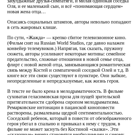
забулдыжные друзья­-симпатяги, и милая одинокая соседка
Оля, и ее маленький сын, и всё «понимающая сердцем»
новая жена отца…
Опасаясь социальных штампов, авторы невольно попадают
в сеть жанровых клише.
По сути, «Жажда» — крепко сбитое телевизионное кино.
(Фильм снят на Russian World Studios, где давно налажен
конвейер телемувиков.) Напрягая, так сказать, пружину
сюжета, авторы усиливают некоторые мотивы: семейное
предательство, сложные отношения в новой семье отца,
флирт с новой женой отца, завязывающаяся романтическая
связь между Костей и симпатичной соседкой Олей и т.д. В
книге все эти связи существуют в пунктире. Они зыбкие,
неопределенные и непредсказуемые, как жизнь героя.
В тексте не было крена в мелодраматичность. В фильме
суховатая геласимовская проза для пущей зрительской
притягательности сдобрена сиропом мелодраматизма.
Ремарковские интонации в пацанской киноповести
растворены, размалеваны щедрой сентиментальностью.
Соседский ребенок, который в повести от обезображенного
героя убегал в спальню и привыкал к нему с трудом, в
фильме не может заснуть без Костиной «сказки». Эти
«сказочные» вечера становятся необходимыми и самому