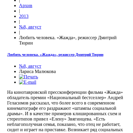
|
Архив
|
2013
|
№8, август
|
Любить человека. «Жажда», режиссер Дмитрий
Тюрин
Любить человека. «Жажда», режиссер Дмитрий Тюрин
№8, август
Лариса Малюкова
На кинотавровской пресс­конферен­ции фильма «Жажда»
обладатель премии «Национальный бестселлер» Анд­рей
Геласимов рассказал, что более всего в современном
кинематографе его раздражают «штампы социальной
драмы». И в качестве примеров клишированных схем и
стереотипов привел «Елену» Звягинцева. «Есть
неблагополучная семья, показано, что отец не работает,
сидит и играет на приставке. Возникает ряд социальных