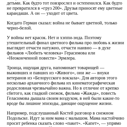
детьми. Как будто тот повзрослел и остепенился. Как будто
не превратился в «груз 200». Друзья приносят ему цветные
карандаши. А он — уходит от цвета.
Когда­то Герман сказал: война не бывает цветной, только
черно­-белой.
У войны нет красок. Нет и хэппи-­энда. Поэтому
утешительный финал цветного фильма про любовь к жизни
выглядит отчасти натужно, отчасти наивно — в духе
фильмов «Любить человека» Герасимова или
«Неоконченной повести» Эрмлера.
Троица, ищущая друга, напоминает товарищей —
выживших и павших из «Живого», они же — внуки
ветеранов из «Белорусского вокзала». Для авторов этого
несколько архаичного фильма их кинематографическая
родословная чрезвычайно важна. Но в отличие от крепко
сбитого, как гладкий снежок, фильма «Жажда», повесть
Геласимова дышала своим воздухом, в ней были какие-­то
вроде бы лишние эпизоды, дающие ощущение жизни.
Например, подслушанный Костей разговор в снежном
Подольске. Идут за ним мама с малышом. Мама настойчиво
просит ребенка сказать слово «пакет». «Капет», — упрямо