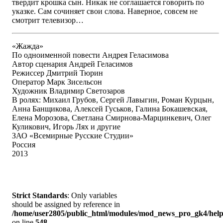
твердит крошка сын. Никак не соглашается говорить по
указке. Сам сочиняет свои слова. Наверное, совсем не
смотрит телевизор…
«Жажда»
По одноименной повести Андрея Геласимова
Автор сценария Андрей Геласимов
Режиссер Дмитрий Тюрин
Оператор Марк Зисельсон
Художник Владимир Светозаров
В ролях: Михаил Грубов, Сергей Лавыгин, Роман Курцын,
Анна Банщикова, Алексей Гуськов, Галина Бокашевская,
Елена Морозова, Светлана Смирнова-Марцинкевич, Олег
Куликович, Игорь Лях и другие
ЗАО «Всемирные Русские Студии»
Россия
2013
Strict Standards
: Only variables
should be assigned by reference in
/home/user2805/public_html/modules/mod_news_pro_gk4/help
on line
548