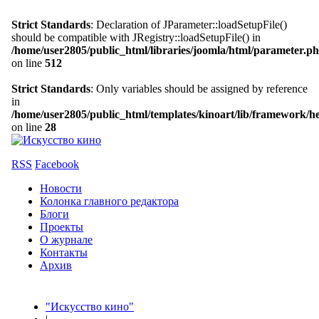
Strict Standards
: Declaration of JParameter::loadSetupFile()
should be compatible with JRegistry::loadSetupFile() in
/home/user2805/public_html/libraries/joomla/html/parameter.p
on line
512
Strict Standards
: Only variables should be assigned by reference
in
/home/user2805/public_html/templates/kinoart/lib/framework/h
on line
28
RSS
Facebook
Новости
Колонка главного редактора
Блоги
Проекты
О журнале
Контакты
Архив
"Искусство кино"