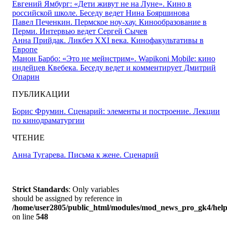
Евгений Ямбург: «Дети живут не на Луне». Кино в
российской школе. Беседу ведет Нина Бояршинова
Павел Печенкин. Пермское ноу-хау. Кинообразование в
Перми. Интервью ведет Сергей Сычев
Анна Прийдак. Ликбез XXI века. Кинофакультативы в
Европе
Манон Барбо: «Это не мейнстрим». Wapikoni Mobile: кино
индейцев Квебека. Беседу ведет и комментирует Дмитрий
Опарин
ПУБЛИКАЦИИ
Борис Фрумин. Сценарий: элементы и построение. Лекции
по кинодраматургии
ЧТЕНИЕ
Анна Тугарева. Письма к жене. Сценарий
Strict Standards
: Only variables
should be assigned by reference in
/home/user2805/public_html/modules/mod_news_pro_gk4/help
on line
548