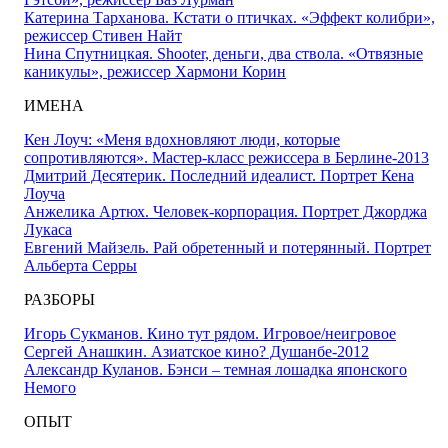
Катерина Тарханова. Кстати о птичках. «Эффект колибри»,
режиссер Стивен Найт
Нина Спутницкая. Shooter, деньги, два ствола. «Отвязные
каникулы», режиссер Хармони Корин
ИМЕНА
Кен Лоуч: «Меня вдохновляют люди, которые
сопротивляются». Мастер-класс режиссера в Берлине-2013
Дмитрий Десятерик. Последний идеалист. Портрет Кена
Лоуча
Анжелика Артюх. Человек-корпорация. Портрет Джорджа
Лукаса
Евгений Майзель. Рай обретенный и потерянный. Портрет
Альберта Серры
РАЗБОРЫ
Игорь Сукманов. Кино тут рядом. Игровое/неигровое
Сергей Анашкин. Азиатское кино? Душанбе-2012
Александр Куланов. Бэнси – темная лошадка японского
Немого
ОПЫТ