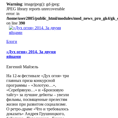
Warning
: imagejpeg(): gd-jpeg:
JPEG library reports unrecoverable
error: in
/home/user2805/public_html/modules/mod_news_pro_gk4/gk_c
on line
390
Блоги
«Дух огня» 2014. За двумя
яйцами
Евгений Майзель
На 12-м фестивале «Дух огня» три
главных приза конкурсной
программы – «Золотую…»,
«Серебряную…» и «Бронзовую
тайгу» за лучшие дебюты – увезли
фильмы, посвященные прелестям
жизни при развитом социализме.
О ретро-драме «Что и требовалось
доказать» Андрея Грушницкого,