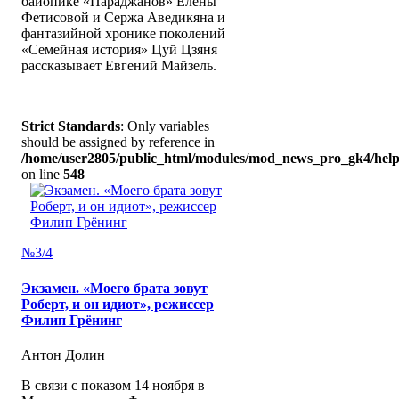
байопике «Параджанов» Елены
Фетисовой и Сержа Аведикяна и
фантазийной хронике поколений
«Семейная история» Цуй Цзяня
рассказывает Евгений Майзель.
Strict Standards
: Only variables
should be assigned by reference in
/home/user2805/public_html/modules/mod_news_pro_gk4/help
on line
548
№3/4
Экзамен. «Моего брата зовут
Роберт, и он идиот», режиссер
Филип Грёнинг
Антон Долин
В связи с показом 14 ноября в