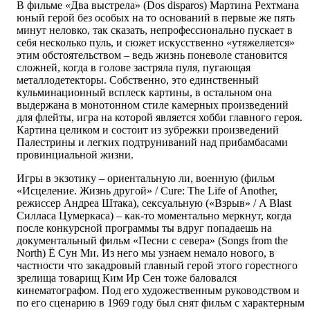
В фильме «Два выстрела» (Dos disparos) Мартина Рехтмана
юный герой без особых на то оснований в первые же пять
минут неловко, так сказать, непрофессионально пускает в
себя несколько пуль, и сюжет искусственно «утяжеляется»
этим обстоятельством – ведь жизнь поневоле становится
сложней, когда в голове застряла пуля, пугающая
металлодетекторы. Собственно, это единственный
кульминационный всплеск картины, в остальном она
выдержана в монотонном стиле камерных произведений
для флейты, игра на которой является хобби главного героя.
Картина целиком и состоит из зубрежки произведений
Палестрины и легких подтруниваний над прибамбасами
провинциальной жизни.
Игры в экзотику – ориентальную ли, военную (фильм
«Исцеление. Жизнь другой» / Cure: The Life of Another,
режиссер Андреа Штака), сексуальную («Взрыв» / A Blast
Силласа Цумеркаса) – как-то моментально меркнут, когда
после конкурсной программы ты вдруг попадаешь на
документальный фильм «Песни с севера» (Songs from the
North) Ё Сун Ми. Из него мы узнаем немало нового, в
частности что закадровый главный герой этого горестного
зрелища товарищ Ким Ир Сен тоже баловался
кинематографом. Под его художественным руководством и
по его сценарию в 1969 году был снят фильм с характерным