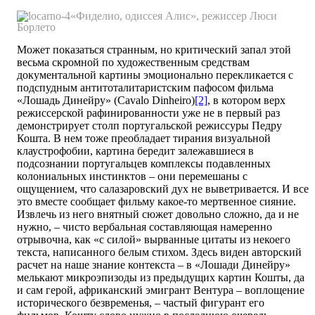
«
Фиделио, одиссея Алис»
, режиссер
Люси
Борлето
Может показаться странным, но критический запал этой
весьма скромной по художественным средствам
документальной картины эмоционально перекликается с
подспудным антитоталитаристским пафосом фильма
«Лошадь Динейру» (Cavalo Dinheiro)
[2]
, в котором верх
режиссерской рафинированности уже не в первый раз
демонстрирует столп португальской режиссуры Педру
Кошта. В нем тоже преобладает тирания визуальной
клаустрофобии, картина бередит залежавшиеся в
подсознании португальцев комплексы подавленных
колониальных инстинктов – они перемешаны с
ощущением, что салазаровский дух не выветривается. И все
это вместе сообщает фильму какое-то мертвенное сияние.
Извлечь из него внятный сюжет довольно сложно, да и не
нужно, – чисто вербальная составляющая намеренно
отрывочна, как «с силой» вырванные цитаты из некоего
текста, написанного белым стихом. Здесь виден авторский
расчет на наше знание контекста – в «Лошади Динейру»
мелькают микроэпизоды из предыдущих картин Кошты, да
и сам герой, африканский эмигрант Вентура – воплощение
исторического безвременья, – частый фигурант его