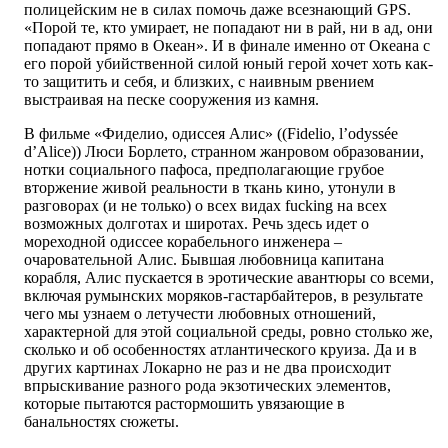
полицейским не в силах помочь даже всезнающий GPS.
«Порой те, кто умирает, не попадают ни в рай, ни в ад, они
попадают прямо в Океан». И в финале именно от Океана с
его порой убийственной силой юный герой хочет хоть как-
то защитить и себя, и близких, с наивным рвением
выстраивая на песке сооружения из камня.
В фильме «Фиделио, одиссея Алис» ((Fidelio, l’odyssée
d’Alice)) Люси Борлето, странном жанровом образовании,
нотки социального пафоса, предполагающие грубое
вторжение живой реальности в ткань кино, утонули в
разговорах (и не только) о всех видах fucking на всех
возможных долготах и широтах. Речь здесь идет о
мореходной одиссее корабельного инженера –
очаровательной Алис. Бывшая любовница капитана
корабля, Алис пускается в эротические авантюры со всеми,
включая румынских моряков-гастарбайтеров, в результате
чего мы узнаем о летучести любовных отношений,
характерной для этой социальной среды, ровно столько же,
сколько и об особенностях атлантического круиза. Да и в
других картинах Локарно не раз и не два происходит
впрыскивание разного рода экзотических элементов,
которые пытаются растормошить увязающие в
банальностях сюжеты.