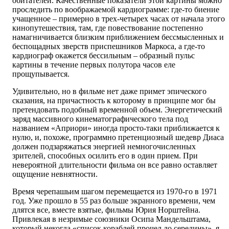
обитателей. Качественные показатели этой картины можно
проследить по воображаемой кардиограмме: где-то биение
учащенное – примерно в трех-четырех часах от начала этого
кинопутешествия, там, где повествование постепенно
намагничивается близким приближением бессмысленных и
беспощадных зверств приспешников Маркоса, а где-то
кардиограф окажется бессильным – образный пульс
картины в течение первых полутора часов еле
прощупывается.
Удивительно, но в фильме нет даже примет эпического
сказания, на причастность к которому в принципе мог бы
претендовать подобный временной объем. Энергетический
заряд массивного кинематографического тела под
названием «Априори» иногда просто-таки приближается к
нулю, и, похоже, программно претенциозный шедевр Диаса
должен подзаряжаться энергией немногочисленных
зрителей, способных осилить его в один прием. При
невероятной длительности фильма он все равно оставляет
ощущение невнятности.
Время черепашьим шагом перемещается из 1970-го в 1971
год. Уже прошло в 55 раз больше экранного времени, чем
длятся все, вместе взятые, фильмы Юрия Норштейна.
Привлекая в незримые союзники Осипа Мандельштама,
который некогда «список кораблей прочел до середины», я