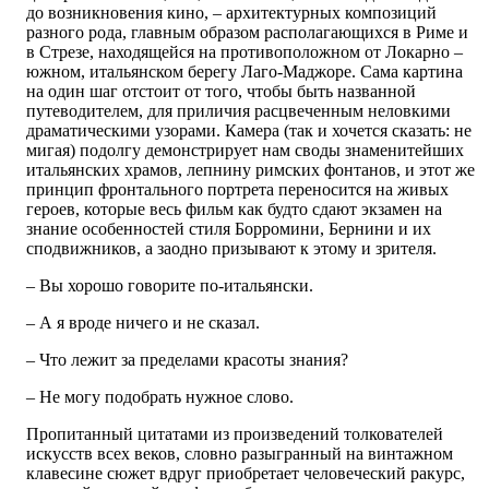
до возникновения кино, – архитектурных композиций
разного рода, главным образом располагающихся в Риме и
в Стрезе, находящейся на противоположном от Локарно –
южном, итальянском берегу Лаго-Маджоре. Сама картина
на один шаг отстоит от того, чтобы быть названной
путеводителем, для приличия расцвеченным неловкими
драматическими узорами. Камера (так и хочется сказать: не
мигая) подолгу демонстрирует нам своды знаменитейших
итальянских храмов, лепнину римских фонтанов, и этот же
принцип фронтального портрета переносится на живых
героев, которые весь фильм как будто сдают экзамен на
знание особенностей стиля Борромини, Бернини и их
сподвижников, а заодно призывают к этому и зрителя.
– Вы хорошо говорите по-итальянски.
– А я вроде ничего и не сказал.
– Что лежит за пределами красоты знания?
– Не могу подобрать нужное слово.
Пропитанный цитатами из произведений толкователей
искусств всех веков, словно разыгранный на винтажном
клавесине сюжет вдруг приобретает человеческий ракурс,