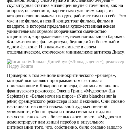
фильмов. Кошту слово нужно в последнюю очередь –
скульптурная статика мизансцен вкупе с точечным, как на
допросе, освещением, нарочитым сужением кадра, из
которого словно выкачан воздух, работает сама по себе. Это
уже и не фильм, а некий концентрат фильма, фильм в
квадрате, в котором предельная художественная аскеза
удивительным образом оборачивается смачностью
отцветшего, «проржавевшего», неоколониального барокко.
Фильм-стояние, фильм-ритуал, бедняцкий и богемный в
одном флаконе. И в каком-то смысле в своем
отшельническом, стоическом минимализме антитеза Диасу.
«Лошадь Динейру» (
«Лошадь денег»
), режиссер
Педру Кошта
Примерно в том же поле кинокритического «рейдера»,
который выставляют программистам фестиваля
приезжающие в Локарно киноведы, фильмы американо-
французского режиссера Эжена Грина «Мудрость» (La
Sapienza) и «Белые ночи на пирсе» (Nuits blanches sur la
jetйe) французского режиссера Поля Веккиали. Они словно
настаивают на своей изначальной художественной
уязвимости, ибо по рукам и ногам связаны с видами
искусств, так сказать, более высокого полета. «Мудрость»
демонстрирует нам явный перебор в визуальном
цитировании того, что, собственно, было создано задолго