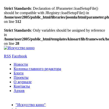
Strict Standards
: Declaration of JParameter::loadSetupFile()
should be compatible with JRegistry::loadSetupFile() in
/home/user2805/public_html/libraries/joomla/html/parameter.p
on line
512
Strict Standards
: Only variables should be assigned by reference
in
/home/user2805/public_html/templates/kinoart/lib/framework/h
on line
28
RSS
Facebook
Новости
Колонка главного редактора
Блоги
Проекты
О журнале
Контакты
Архив
"Искусство кино"