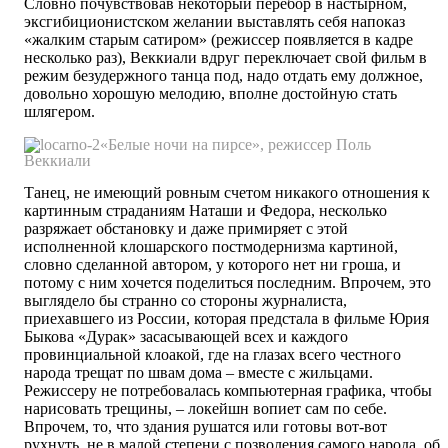
Словно почувствовав некоторый перебор в настырном,
эксгибиционистском желании выставлять себя напоказ
«жалким старым сатиром» (режиссер появляется в кадре
несколько раз), Веккиали вдруг переключает свой фильм в
режим безудержного танца под, надо отдать ему должное,
довольно хорошую мелодию, вполне достойную стать
шлягером.
«Белые ночи на пирсе», режиссер Поль
Веккиали
Танец, не имеющий ровным счетом никакого отношения к
картинным страданиям Наташи и Федора, несколько
разряжает обстановку и даже примиряет с этой
исполненной клошарского постмодернизма картиной,
словно сделанной автором, у которого нет ни гроша, и
потому с ним хочется поделиться последним. Впрочем, это
выглядело бы странно со стороны журналиста,
приехавшего из России, которая предстала в фильме Юрия
Быкова «Дурак» засасывающей всех и каждого
провинциальной клоакой, где на глазах всего честного
народа трещат по швам дома – вместе с жильцами.
Режиссеру не потребовалась компьютерная графика, чтобы
нарисовать трещины, – локейшн вопиет сам по себе.
Впрочем, то, что здания рушатся или готовы вот-вот
рухнуть, не в малой степени с позволения самого народа, об