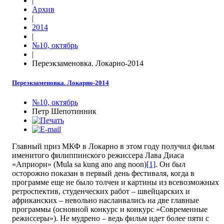
|
Архив
|
2014
|
№10, октябрь
|
Переэкзаменовка. Локарно-2014
Переэкзаменовка. Локарно-2014
№10, октябрь
Петр Шепотинник
Главный приз МКФ в Локарно в этом году получил фильм
именитого филиппинского режиссера Лава Диаса
«Априори» (Mula sa kung ano ang noon)
[1]
. Он был
осторожно показан в первый день фестиваля, когда в
программе еще не было толчеи и картины из всевозможных
ретроспектив, студенческих работ – швейцарских и
африканских – невольно наслаивались на две главные
программы (основной конкурс и конкурс «Современные
режиссеры»). Не мудрено – ведь фильм идет более пяти с