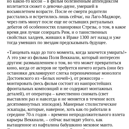
но какой-то косой – в фильм болезненным аппендиксом
вплетается сюжет о девочке-дауне, умершей в
восьмилетнем возрасте. После ее смерти родители
расстались и встретились лишь сейчас, на Лаго-Маджоре,
через пять минут после еще не остывших ритуальных
дебатов об особенностях планировки Стрезы, о том, в какое
время дня лучше созерцать Рим, и о таинственных
свойствах халдеев, живших в Ираке 1300 лет назад и уже
тогда умевших по звездам предсказывать будущее.
«Танцевать надо до того момента, когда захочется умирать!»
А это уже из фильма Поля Веккиали, который интересен
другим: размышлением о том, во что может превратиться
кино, когда от актеров не требуется ничего играть (они без
остановки декламируют слегка переиначенные монологи
Достоевского из «Белых ночей»), от режиссера –
монтировать (весь фильм состоит из наипростейших
фронтальных композиций и не содержит монтажных
деталей), от оператора – качественно снимать (свет
выставлен раз и навсегда и не меняется в течение всех
десятиминутных эпизодов). Манерные стилистические
эскапады, которые, наверное, хоть как-то работали в
середине 70-х годов – времени непродолжительного взлета
карьеры Веккиали, – сейчас выглядят убого, как
вытащенное из нафталина бабушкино меховое манто.