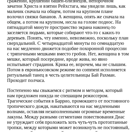
сражении, крушении башен-близнецов, непорочном
зачатии Христа и взятии Рейхстага, мы увидели лишь, как
мальчик сначала на общем, потом на крупном плане
волочил связки бананов. А женщина, опять же сначала на
общем, а потом на крупном, несла на голове поднос. На
пятнадцатой минуте пространство экрана наконец-то
заселяется людьми, которые собирают что-то с каких-то
деревьев. Понять, чту именно, невозможно, поскольку план
сверхдальний. С четырнадцатой минуты по семнадцатую
на нас медленно движется подобие похоронной процессии
с тряпичными мешками вместо гробов. Нет, женщина в том
мешке, который посередине, вроде жива, но явно
испытывает страдания. Крика ее, впрочем, мы не слышим.
Потом в евроньюсовском режиме no comment исполняется
ритуальный танец в честь целительницы Бай Рахман.
Проходит полчаса.
Постепенно мы свыкаемся с ритмом и методом, который
нам предложен никуда не спешащим режиссером.
Трагические события в Баррио, промокшего от постоянного
тропического дождя, накатываются на нас медленными
волнами, оставляя незаполненными огромные временные
лакуны. Между разными сегментами повествования Диас
не утруждает себя проложить хоть чуть-чуть протоптанные
тропки, между которыми может возникнуть не постоянный,