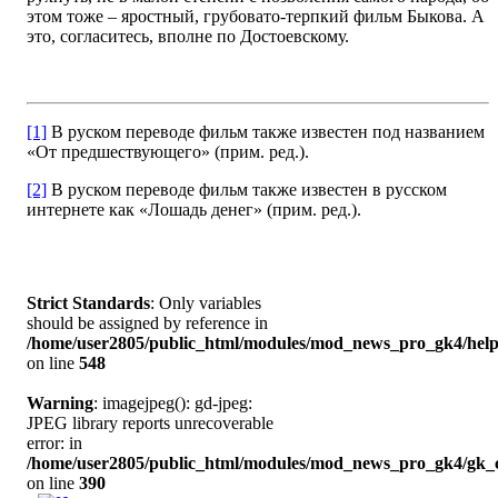
этом тоже – яростный, грубовато-терпкий фильм Быкова. А
это, согласитесь, вполне по Достоевскому.
[1]
В руском переводе фильм также известен под названием
«От предшествующего» (прим. ред.).
[2]
В руском переводе фильм
также известен в русском
интернете как
«Лошадь денег» (прим. ред.).
Strict Standards
: Only variables
should be assigned by reference in
/home/user2805/public_html/modules/mod_news_pro_gk4/help
on line
548
Warning
: imagejpeg(): gd-jpeg:
JPEG library reports unrecoverable
error: in
/home/user2805/public_html/modules/mod_news_pro_gk4/gk_c
on line
390