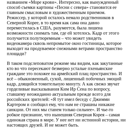
названием «Море крови». Интересно, как вынужденный
способ съемки картины «Песни с севера» становится ее
главным смысловым и художественным приемом.
Режиссер, у которой осталось немало родственников в
Северной Корее, в то время как сама она давно
переместилась в США, разумеется, была лишена
возможности снимать там, где ей хотелось. Кадр от этого
получается полутюремным – что может увидеть
видеокамера сквозь непромытое окно гостиницы, которое
выходит на продуваемое снежными ветрами пространство
площади?
В таком подслеповатом режиме мы видим, как закутанные
кто во что пересекают безмерно усталые пхеньянские
граждане это похожее на армейский плац пространство. И
всё – обыкновенный, сухой, лишенный побочных эмоций
кадр, длящийся томительную минуту. А как свежо звучат
горделивые высказывания Ким Ир Сена по вопросу,
ставшему неожиданно актуальным прежде всего для
российских зрителей: «Я тут имел беседу с Джимми
Картером и сообщил ему, что нам не страшны никакие
санкции. От них мы станем только сильнее». И чье-то
робкое признание, что нынешняя Северная Корея – самая
одинокая страна в мире. У нее нет ни истинной истории, ни
настоящих друзей. И не может быть.