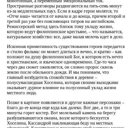
монотонный, а переменный эмоциональный ток.
Пространные разговоры раздвигаются на пять-семь минут
из-за медлительных пауз. Если в кадре герои молятся, то
«Отче наш» читается от начала и до конца, причем второй и
третий раз уже без поясняющих титров на английском.
Режиссерский метод здесь близок тому укладу жизни,
которую ведут филиппинские крестьяне, – что называется,
натуральное хозяйство: все, даже малая мелочь идет в дело.
Исконная примитивность существования героев передается
и стилю фильма: он может длиться и вечно, и кратко – как
положит на душу филиппинский Бог, в котором есть нечто
и христианское, и языческое одновременно. Где-то часа
через два сюжет оживляется, он словно пророс сквозь
землю после обильного дождя. И мы понимаем, что
главный возбудитель спокойствия в деревне –
полусумасшедшая Хоселина, которая своими выходками
оказывает дурное влияние на полусонный уклад жизни
местного люда.
Позже в картине появляются и другие важные персонажи –
благо до ее конца еще куда как далеко. Вот две, а то и три
минуты горит костер. Вот молельный камень на берегу
разбушевавшегося океана, возле которого беснуется
Хоселина, Кассандрой накликающая беду на местных