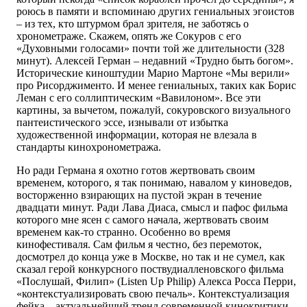
роюсь в памяти и вспоминаю других гениальных эгоистов
– из тех, кто штурмом брал зрителя, не заботясь о
хронометраже. Скажем, опять же Сокуров с его
«Духовными голосами» почти той же длительности (328
минут). Алексей Герман – недавний «Трудно быть богом».
Исторические киноштудии Марио Мартоне «Мы верили»
про Рисорджименто. И менее гениальных, таких как Борис
Леман с его соллиптическим «Вавилоном». Все эти
картины, за вычетом, пожалуй, сокуровского визуального
пантеистического эссе, изнывали от избытка
художественной информации, которая не влезала в
стандарты кинохронометража.
Но ради Германа я охотно готов жертвовать своим
временем, которого, я так понимаю, навалом у киноведов,
восторженно взирающих на пустой экран в течение
двадцати минут. Ради Лава Диаса, смысл и пафос фильма
которого мне ясен с самого начала, жертвовать своим
временем как-то странно. Особенно во время
кинофестиваля. Сам фильм я честно, без перемоток,
досмотрел до конца уже в Москве, но так и не сумел, как
сказал герой конкурсного поствудиалленовского фильма
«Послушай, Филип» (Listen Up Philip) Алекса Росса Перри,
«контекстуализировать свою печаль». Контекстуализация
фейка – актуальнейший тренд современной кинокритики.