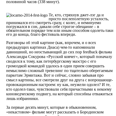
половиной часов (338 минут).
Те, кто, стряхнув джет-лэг да и
просто послеполетную усталость,
принимался его смотреть сразу, с колес, и неминуемо
погружался в сон, давали себе строгое обещание – в
обязательном порядке тем или иным способом одолеть-таки
его до конца, благо фестиваль впереди.
Разговоры об этой картине (как, впрочем, и о всех
предыдущих картинах Диаса) чем-то напоминали
давнишний, но неостывающий до сих пор feedback фильма
Александра Сокурова «Русский ковчег», который поначалу
сводился к тому, как петербургскому маэстро с его
громоздкой командой удалось в один прием совершить
немыслимо сложный тревелинг по тщательно оберегаемым
паркетам Эрмитажа. Вот и сейчас, словно забывая про
смысл картины, все смотрели друг на друга с вопрошающе-
провокационным настроем: ну как, неужели одолел? И те,
кто одолел-таки, чувствовали себя причастными к некоему
киноведческому подвигу, на который способны отважиться
лишь избранники.
За первые десять минут, которые в обыкновенном,
«некастовом» фильме могут рассказать о Бородинском