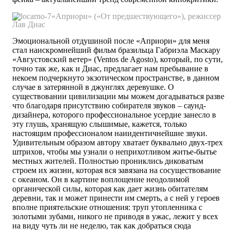
«Априори» («От предшествующего»), режиссер
Лав Диас
Эмоциональной отдушиной после «Априори» для меня
стал наискромнейший фильм бразильца Габриэла Маскару
«Августовский ветер» (Ventos de Agosto), который, по сути,
точно так же, как и Диас, предлагает нам пребывание в
некоем подчеркнуто экзотическом пространстве, в данном
случае в затерянной в джунглях деревушке. О
существовании цивилизации мы можем догадываться разве
что благодаря присутствию собирателя звуков – саунд-
дизайнера, которого профессиональное усердие занесло в
эту глушь, хранящую слышимые, кажется, только
настоящим профессионалом наиидентичнейшие звуки.
Удивительным образом автору хватает буквально двух-трех
штрихов, чтобы мы узнали о неприхотливом житье-бытье
местных жителей. Полностью прониклись диковатым
строем их жизни, которая вся завязана на сосуществование
с океаном. Он в картине воплощение неодолимой
органической силы, которая как дает жизнь обитателям
деревни, так и может принести им смерть, а с ней у героев
вполне приятельские отношения: труп утопленника с
золотыми зубами, никого не приводя в ужас, лежит у всех
на виду чуть ли не неделю, так как добраться сюда