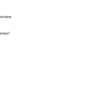
летаем.
вичка?