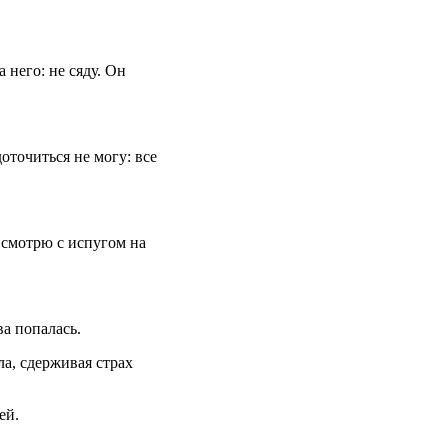
 него: не сяду. Он
оточиться не могу: все
 смотрю с испугом на
ва попалась.
ла, сдерживая страх
ей.