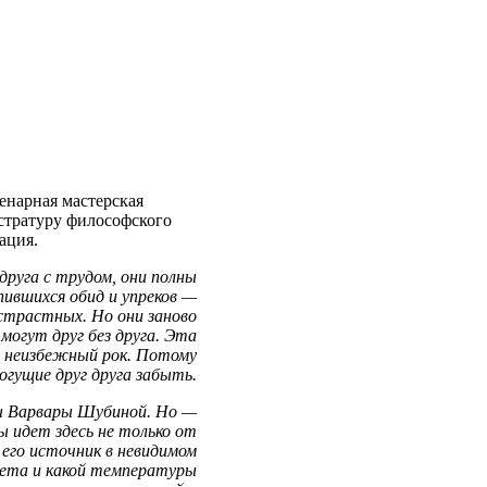
енарная мастерская
стратуру философского
ация.
руга с трудом, они полны
пившихся обид и упреков —
истрастных. Но они заново
могут друг без друга. Эта
их неизбежный рок. Потому
огущие друг друга забыть.
цы Варвары Шубиной. Но —
 идет здесь не только от
его источник в невидимом
вета и какой температуры