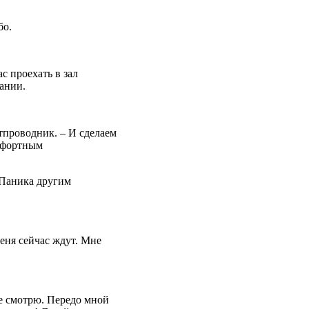
бо.
с проехать в зал
ании.
тпроводник. – И сделаем
мфортным
 Паника другим
Меня сейчас ждут. Мне
не смотрю. Передо мной