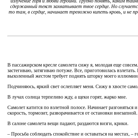
излучение горя и любви героини. Трудно понять, каким та
сдержанный текст захватывает твое сердце. Но случается 
то там, в сердце, начинает тревожно кипеть кровь, и не 
В пассажирском кресле самолета сижу я, молодая еще совсем
застегиваю, затягиваю потуже. Все, приготовилась взлетать
выхоленный жестом требует поднять шторку моего иллюмин
Подчиняюсь, яркий свет ослепляет меня. Сижу в хвосте само
В лучах солнца терпеливо жду, а щеки горят, жарко мне.
Самолет катится по взлетной полосе. Начинает разгоняться и
скорость, тормозит, разворачивается от остановки внезапной.
В салоне самолета вещи падают, раздаются визги, крики.
– Просьба соблюдать спокойствие и оставаться на местах, –