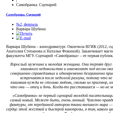
|
Самобранка. Сценарий
Самобранка. Сценарий
№2, февраль
Варвара Шубина
Варвара Шубина – кинодраматург. Окончила ВГИК (2012, сц
Анатолия Степанова и Натальи Фокиной). Заканчивает маги
факультета МГУ. Сценарий «Самобранка» – ее первая публик
Взрослый мужчина и молодая женщина. Они терпят друг д
взаимного недовольства и изнемогают под весом ско
совершенно справедливых и одновременно безгранично пр
встречаются после недолгой разлуки, потому что не 
взаимная нужда не столько любовь, сколько их приговор, 
что они — отец и дочь. Когда-то расставшиеся — но не м
«Самобранка» не первый сценарий молодой писательни
самый новый. Может быть, очень личный. Чувство правды
фактуры, от переданной автором ткани внешнего мира — 
сердце этой жесткой и быстрой кинопрозы, в том, какого ц