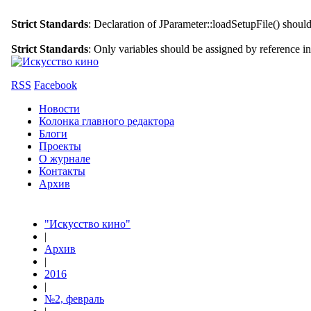
Strict Standards
: Declaration of JParameter::loadSetupFile() shoul
Strict Standards
: Only variables should be assigned by reference i
RSS
Facebook
Новости
Колонка главного редактора
Блоги
Проекты
О журнале
Контакты
Архив
"Искусство кино"
|
Архив
|
2016
|
№2, февраль