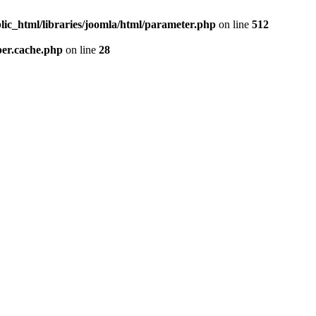
lic_html/libraries/joomla/html/parameter.php
on line
512
per.cache.php
on line
28