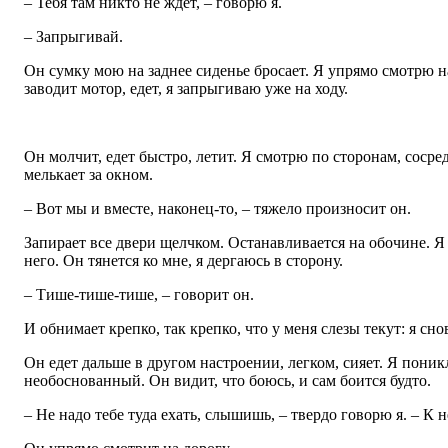
– Тебя там никто не ждет, – говорю я.
– Запрыгивай.
Он сумку мою на заднее сиденье бросает. Я упрямо смотрю на
заводит мотор, едет, я запрыгиваю уже на ходу.
Он молчит, едет быстро, летит. Я смотрю по сторонам, сосред
мелькает за окном.
– Вот мы и вместе, наконец-то, – тяжело произносит он.
Запирает все двери щелчком. Останавливается на обочине. Я
него. Он тянется ко мне, я дергаюсь в сторону.
– Тише-тише-тише, – говорит он.
И обнимает крепко, так крепко, что у меня слезы текут: я сно
Он едет дальше в другом настроении, легком, сияет. Я поник
необоснованный. Он видит, что боюсь, и сам боится будто.
– Не надо тебе туда ехать, слышишь, – твердо говорю я. – К н