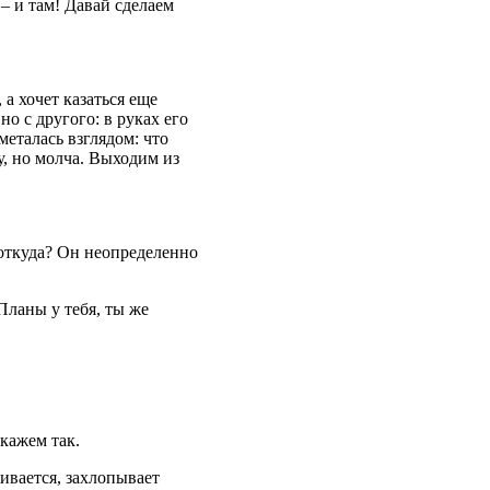
 – и там! Давай сделаем
а хочет казаться еще
но с другого: в руках его
металась взглядом: что
у, но молча. Выходим из
 откуда? Он неопределенно
 Планы у тебя, ты же
кажем так.
живается, захлопывает