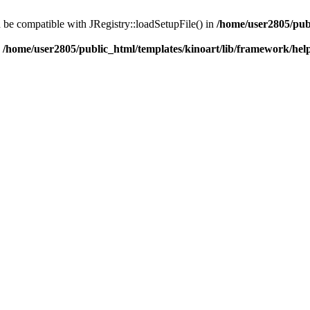
d be compatible with JRegistry::loadSetupFile() in
/home/user2805/pub
n
/home/user2805/public_html/templates/kinoart/lib/framework/hel