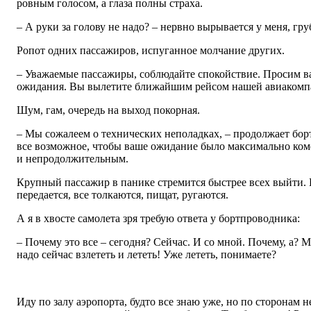
ровным голосом, а глаза полны страха.
– А руки за голову не надо? – нервно вырывается у меня, гру
Ропот одних пассажиров, испуганное молчание других.
– Уважаемые пассажиры, соблюдайте спокойствие. Просим ва
ожидания. Вы вылетите ближайшим рейсом нашей авиакомп
Шум, гам, очередь на выход покорная.
– Мы сожалеем о технических неполадках, – продолжает бор
все возможное, чтобы ваше ожидание было максимально ко
и непродолжительным.
Крупный пассажир в панике стремится быстрее всех выйти.
передается, все толкаются, пищат, ругаются.
А я в хвосте самолета зря требую ответа у бортпроводника:
– Почему это все – сегодня? Сейчас. И со мной. Почему, а? 
надо сейчас взлететь и лететь! Уже лететь, понимаете?
Иду по залу аэропорта, будто все знаю уже, но по сторонам 