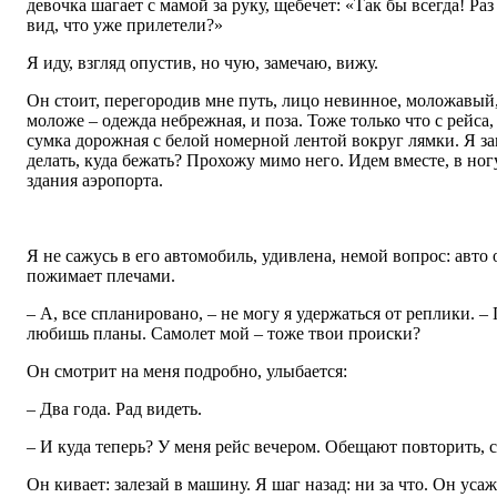
девочка шагает с мамой за руку, щебечет: «Так бы всегда! Раз
вид, что уже прилетели?»
Я иду, взгляд опустив, но чую, замечаю, вижу.
Он стоит, перегородив мне путь, лицо невинное, моложавый, 
моложе – одежда небрежная, и поза. Тоже только что с рейса, 
сумка дорожная с белой номерной лентой вокруг лямки. Я за
делать, куда бежать? Прохожу мимо него. Идем вместе, в ног
здания аэропорта.
Я не сажусь в его автомобиль, удивлена, немой вопрос: авто
пожимает плечами.
– А, все спланировано, – не могу я удержаться от реплики. –
любишь планы. Самолет мой – тоже твои происки?
Он смотрит на меня подробно, улыбается:
– Два года. Рад видеть.
– И куда теперь? У меня рейс вечером. Обещают повторить, с
Он кивает: залезай в машину. Я шаг назад: ни за что. Он уса