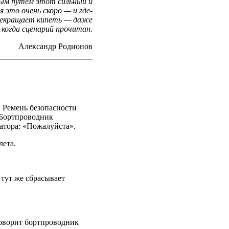
йным путем этот сильный и
это очень скоро — и где-
прекращает кипеть — даже
когда сценарий прочитан.
Александр Родионов
. Ремень безопасности
. Бортпроводник
атора: «Пожалуйста».
лета.
 тут же сбрасывает
 говорит бортпроводник