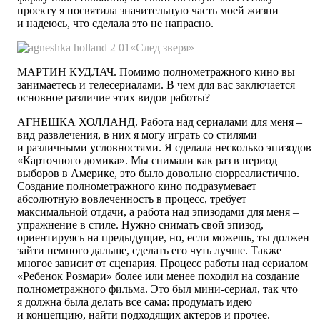
проекту я посвятила значительную часть моей жизни
и надеюсь, что сделала это не напрасно.
«След зверя»
МАРТИН КУДЛАЧ.
Помимо полнометражного кино вы
занимаетесь и телесериалами. В чем для вас заключается
основное различие этих видов работы?
АГНЕШКА ХОЛЛАНД.
Работа над сериалами для меня
–
вид развлечения, в них я могу играть со стилями
и различными условностями. Я сделала несколько эпизодов
«Карточного домика». Мы снимали как раз в период
выборов в Америке, это было довольно сюрреалистично.
Создание полнометражного кино подразумевает
абсолютную вовлеченность в процесс, требует
максимальной отдачи, а работа над эпизодами для меня
–
упражнение в стиле. Нужно снимать свой эпизод,
ориентируясь на предыдущие, но, если можешь, ты должен
зайти немного дальше, сделать его чуть лучше. Также
многое зависит от сценария. Процесс работы над сериалом
«Ребенок Розмари» более или менее походил на создание
полнометражного фильма. Это был мини-сериал, так что
я должна была делать все сама: продумать идею
и концепцию, найти подходящих актеров и прочее.