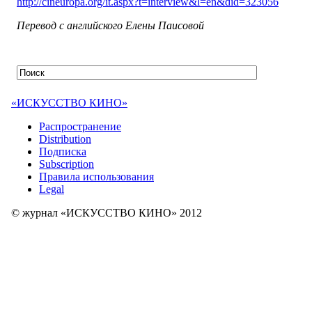
http://cineuropa.org/it.aspx?t=interview&l=en&did=323056
Перевод с английского Елены Паисовой
«ИСКУССТВО КИНО»
Распространение
Distribution
Подписка
Subscription
Правила использования
Legal
© журнал «ИСКУССТВО КИНО» 2012