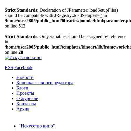
Strict Standards
: Declaration of JParameter::loadSetupFile()
should be compatible with JRegistry::loadSetupFile() in
/home/user2805/public_html/libraries/joomla/html/parameter.p
on line
512
Strict Standards
: Only variables should be assigned by reference
in
/home/user2805/public_html/templates/kinoart/lib/framework/h
on line
28
RSS
Facebook
Новости
Колонка главного редактора
Блоги
Проекты
О журнале
Контакты
Архив
"Искусство кино"