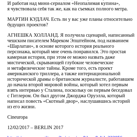
И работая над мини-сериалом «Неопалимая купина»,
я чувствовала себя так же, как на съемках полного метра.
МАРТИН КУДЛАЧ.
Есть ли у вас уже планы относительно
будущих проектов?
АГНЕШКА ХОЛЛАНД.
Я получила сценарий, написанный
чешским писателем Мареком Эпштейном, под названием
«Шарлатан», в основе которого история реального
персонажа, который мне очень понравился. Это простая
камерная история, при этом ее можно назвать даже
мистической, скрывающей глубокие человеческие
и метафизические тайны. Кроме того, есть проект
американского триллера, а также интерна­циональной
исторической драмы о британском журналисте, работавшем
до начала второй мировой войны, который хотел первым
взять интервью у Сталина, поскольку он первым беседовал
с Гитлером. Он был другом Джорджа Оруэлла, который
написал повесть «Скотный двор», наслушавшись историй
из его жизни.
Cineuropa
12/02/2017 – BERLIN 2017