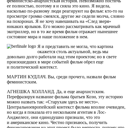
феминистско-анархистская история. Невозможно постичь
ее полностью, поэтому я и сняла это кино. Я видела,
насколько по-разному люди реагируют на фильм: кто-то на
просмотре громко смеялся, другие же сидели молча, словно
на похоронах. Я не хочу навешивать на «След зверя»
никаких ярлыков. Его можно рассматривать как мрачный
экотриллер, но в то же время фильм отражает нынешнее
состояние мира и наше положение в нем.
Я и представить не могла, что картина
окажется столь актуальной, ведь мы
довольно долго работали над этим проектом; но в свете
произошедших в мире событий фильм обрел еще
и политический контекст.
МАРТИН КУДЛАЧ.
Вы, среди прочего, назвали фильм
феминистским.
АГНЕШКА ХОЛЛАНД.
Да, и еще анархистским.
Перефразируя название фильма братьев Коэн, эту историю
можно назвать так: «Старухам здесь не место».
Центральноевропейский контекст фильма вполне очевиден,
но когда я показала его нескольким агентам в Лос-
Анджелесе, они единодушно признали, что это
и американское кино. Честно признаюсь, получить
финансирование на этот проект было непросто, потому что