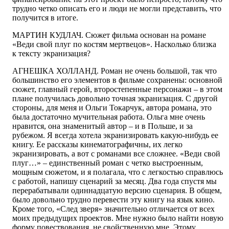
трудно четко описать его и люди не могли представить, что
получится в итоге.
МАРТИН КУДЛАЧ.
Сюжет фильма основан на романе
«Веди свой плуг по костям мертвецов». Насколько близка
к тексту экранизация?
АГНЕШКА ХОЛЛАНД.
Роман не очень большой, так что
большинство его элементов в фильме сохранены: основной
сюжет, главный герой, второстепенные персонажи – в этом
плане получилась довольно точная экранизация. С другой
стороны, для меня и Ольги Токарчук, автора романа, это
была достаточно мучительная работа. Ольга мне очень
нравится, она знаменитый автор – и в Польше, и за
рубежом. Я всегда хотела экранизировать какую-нибудь ее
книгу. Ее рассказы кинематографичны, их легко
экранизировать, а вот с романами все сложнее. «Веди свой
плуг…» – единственный роман с четко выстроенным,
мощным сюжетом, и я полагала, что с легкостью справлюсь
с работой, напишу сценарий за месяц. Два года спустя мы
перерабатывали одиннадцатую версию сценария. В общем,
было довольно трудно перевести эту книгу на язык кино.
Кроме того, «След зверя» значительно отличается от всех
моих предыдущих проектов. Мне нужно было найти новую
форму повествования, не свойственную мне. Этому