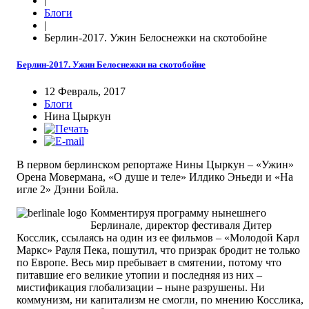
|
Блоги
|
Берлин-2017. Ужин Белоснежки на скотобойне
Берлин-2017. Ужин Белоснежки на скотобойне
12 Февраль, 2017
Блоги
Нина Цыркун
В первом берлинском репортаже Нины Цыркун – «Ужин»
Орена Мовермана, «О душе и теле» Илдико Эньеди и «На
игле 2» Дэнни Бойла.
Комментируя программу нынешнего
Берлинале, директор фестиваля Дитер
Косслик, ссылаясь на один из ее фильмов – «Молодой Карл
Маркс» Рауля Пека, пошутил, что призрак бродит не только
по Европе. Весь мир пребывает в смятении, потому что
питавшие его великие утопии и последняя из них –
мистификация глобализации – ныне разрушены. Ни
коммунизм, ни капитализм не смогли, по мнению Косслика,