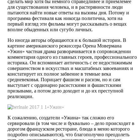
сделать мир хотя бы немного справедливее и приемлемее
для существования человека, и в растерянности люди
пытаются найти новые ответы на вызовы дня. Потому и
программа фестиваля как никогда политична, хотя на
первый взгляд эти фильмы могут рассказывать о вещах
вполне обыденных или сугубо личных.
Но иногда авторы обращаются и к большой истории. В
картине американского режиссера Орена Мовермана
«Ужин» частная драма разворачивается в сопровождении
комментария одного из главных героев, профессионального
историка. Он вспоминает античность с ее недостижимым
совершенством в искусствах и масштабных завоеваниях и
констатирует их полное забвение в темные века
средневековья. Порицает фашизм и расизм, но и сам
выступает с ординарно расистскими и фашистскими
призывами, а потом дело доходит и до их преступной
реализации.
«Ужин»
К сожалению, создатели «Ужина» так сложно его
сервировали (в том числе и буквально – дело происходит в
дорогом французском ресторане, блюда в меню которого
подробно описыываются), что благополучно преодолеть