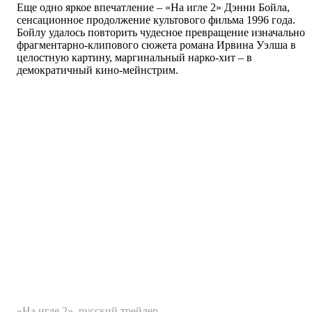
Еще одно яркое впечатление – «На игле 2» Дэнни Бойла,
сенсационное продолжение культового фильма 1996 года.
Бойлу удалось повторить чудесное превращение изначально
фрагментарно-клипового сюжета романа Ирвина Уэлша в
целостную картину, маргинальный нарко-хит – в
демократичный кино-мейнстрим.
«На игле 2», русский трейлер