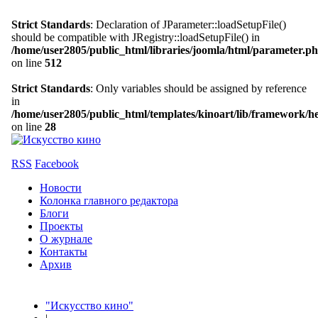
Strict Standards
: Declaration of JParameter::loadSetupFile()
should be compatible with JRegistry::loadSetupFile() in
/home/user2805/public_html/libraries/joomla/html/parameter.p
on line
512
Strict Standards
: Only variables should be assigned by reference
in
/home/user2805/public_html/templates/kinoart/lib/framework/h
on line
28
RSS
Facebook
Новости
Колонка главного редактора
Блоги
Проекты
О журнале
Контакты
Архив
"Искусство кино"