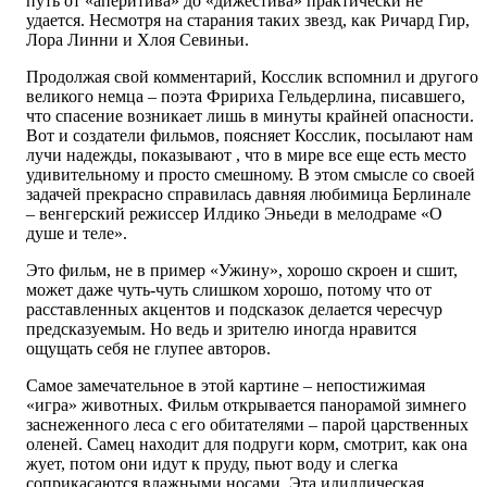
путь от «аперитива» до «дижестива» практически не
удается. Несмотря на старания таких звезд, как Ричард Гир,
Лора Линни и Хлоя Севиньи.
Продолжая свой комментарий, Косслик вспомнил и другого
великого немца – поэта Фририха Гельдерлина, писавшего,
что спасение возникает лишь в минуты крайней опасности.
Вот и создатели фильмов, поясняет Косслик, посылают нам
лучи надежды, показывают , что в мире все еще есть место
удивительному и просто смешному. В этом смысле со своей
задачей прекрасно справилась давняя любимица Берлинале
– венгерский режиссер Илдико Эньеди в мелодраме «О
душе и теле».
Это фильм, не в пример «Ужину», хорошо скроен и сшит,
может даже чуть-чуть слишком хорошо, потому что от
расставленных акцентов и подсказок делается чересчур
предсказуемым. Но ведь и зрителю иногда нравится
ощущать себя не глупее авторов.
Самое замечательное в этой картине – непостижимая
«игра» животных. Фильм открывается панорамой зимнего
заснеженного леса с его обитателями – парой царственных
оленей. Самец находит для подруги корм, смотрит, как она
жует, потом они идут к пруду, пьют воду и слегка
соприкасаются влажными носами. Эта идиллическая