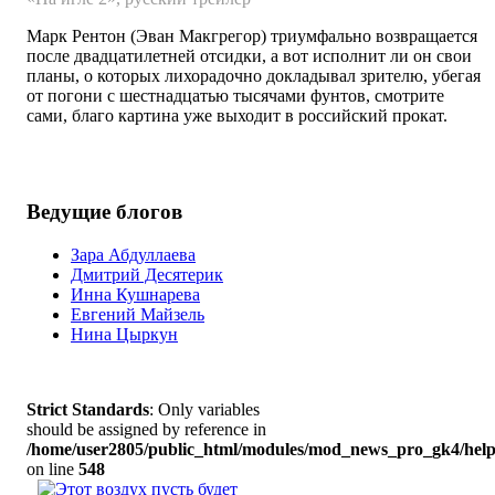
Марк Рентон (Эван Макгрегор) триумфально возвращается
после двадцатилетней отсидки, а вот исполнит ли он свои
планы, о которых лихорадочно докладывал зрителю, убегая
от погони с шестнадцатью тысячами фунтов, смотрите
сами, благо картина уже выходит в российский прокат.
Ведущие блогов
Зара Абдуллаева
Дмитрий Десятерик
Инна Кушнарева
Евгений Майзель
Нина Цыркун
Strict Standards
: Only variables
should be assigned by reference in
/home/user2805/public_html/modules/mod_news_pro_gk4/help
on line
548