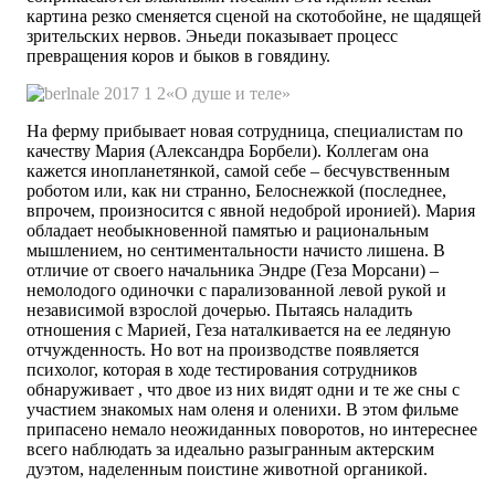
картина резко сменяется сценой на скотобойне, не щадящей
зрительских нервов. Эньеди показывает процесс
превращения коров и быков в говядину.
«О душе и теле»
На ферму прибывает новая сотрудница, специалистам по
качеству Мария (Александра Борбели). Коллегам она
кажется инопланетянкой, самой себе – бесчувственным
роботом или, как ни странно, Белоснежкой (последнее,
впрочем, произносится с явной недоброй иронией). Мария
обладает необыкновенной памятью и рациональным
мышлением, но сентиментальности начисто лишена. В
отличие от своего начальника Эндре (Геза Морсани) –
немолодого одиночки с парализованной левой рукой и
независимой взрослой дочерью. Пытаясь наладить
отношения с Марией, Геза наталкивается на ее ледяную
отчужденность. Но вот на производстве появляется
психолог, которая в ходе тестирования сотрудников
обнаруживает , что двое из них видят одни и те же сны с
участием знакомых нам оленя и оленихи. В этом фильме
припасено немало неожиданных поворотов, но интереснее
всего наблюдать за идеально разыгранным актерским
дуэтом, наделенным поистине животной органикой.