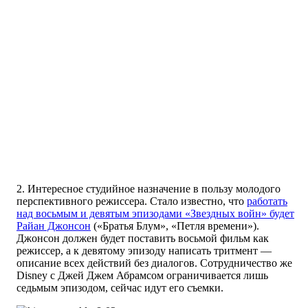
2. Интересное студийное назначение в пользу молодого
перспективного режиссера. Стало известно, что
работать
над восьмым и девятым эпизодами «Звездных войн» будет
Райан Джонсон
(«Братья Блум», «Петля времени»).
Джонсон должен будет поставить восьмой фильм как
режиссер, а к девятому эпизоду написать тритмент —
описание всех действий без диалогов. Сотрудничество же
Disney с Джей Джем Абрамсом ограничивается лишь
седьмым эпизодом, сейчас идут его съемки.