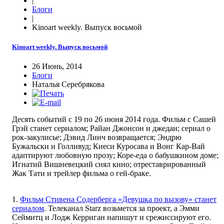
|
Блоги
|
Kinoart weekly. Выпуск восьмой
Kinoart weekly. Выпуск восьмой
26 Июнь, 2014
Блоги
Наталья Серебрякова
Десять событий с 19 по 26 июня 2014 года. Фильм с Сашей
Грэй станет сериалом; Райан Джонсон и джедаи; сериал о
рок-закулисье; Дэвид Линч возвращается; Эндрю
Бужальски и Голливуд; Киеси Куросава и Вонг Кар-Вай
адаптируют любовную прозу; Коре-еда о бабушкином доме;
Игнатий Вишневецкий снял кино; отреставрированный
Жак Тати и трейлер фильма о гей-браке.
1.
Фильм Стивена Содерберга «Девушка по вызову» станет
сериалом
. Телеканал Starz возьмется за проект, а Эмми
Сеймитц и Лодж Керриган напишут и срежиссируют его.