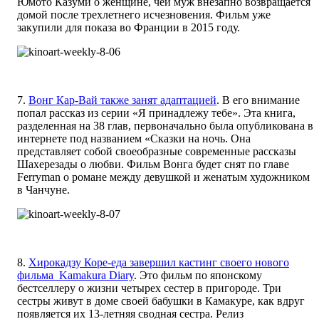
Юмото Казуми о женщине, чей муж внезапно возвращается
домой после трехлетнего исчезновения. Фильм уже
закупили для показа во Франции в 2015 году.
7.
Вонг Кар-Вай также занят адаптацией
. В его внимание
попал рассказ из серии «Я принадлежу тебе». Эта книга,
разделенная на 38 глав, первоначально была опубликована в
интернете под названием «Сказки на ночь. Она
представляет собой своеобразные современные рассказы
Шахерезады о любви. Фильм Вонга будет снят по главе
Ferryman о романе между девушкой и женатым художником
в Чанчуне.
8.
Хирокадзу Коре-еда завершил кастинг своего нового
фильма Kamakura Diary
. Это фильм по японскому
бестселлеру о жизни четырех сестер в пригороде. Три
сестры живут в доме своей бабушки в Камакуре, как вдруг
появляется их 13-летняя сводная сестра. Релиз