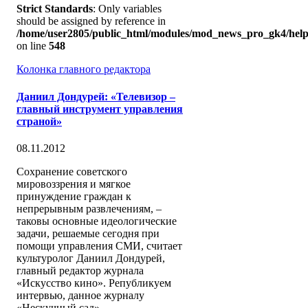
Strict Standards
: Only variables
should be assigned by reference in
/home/user2805/public_html/modules/mod_news_pro_gk4/help
on line
548
Колонка главного редактора
Даниил Дондурей: «Телевизор –
главный инструмент управления
страной»
08.11.2012
Сохранение советского
мировоззрения и мягкое
принуждение граждан к
непрерывным развлечениям, –
таковы основные идеологические
задачи, решаемые сегодня при
помощи управления СМИ, считает
культуролог Даниил Дондурей,
главный редактор журнала
«Искусство кино». Републикуем
интервью, данное журналу
«Нескучный сад».