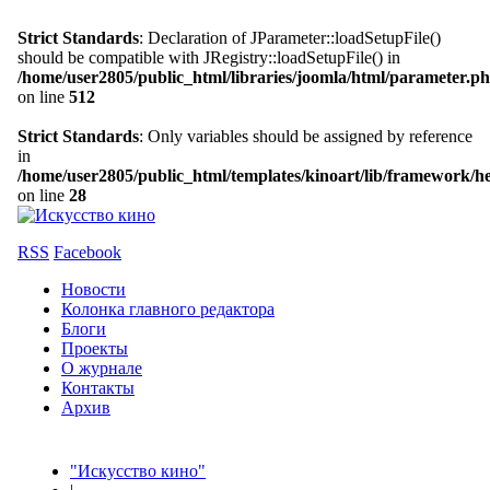
Strict Standards
: Declaration of JParameter::loadSetupFile()
should be compatible with JRegistry::loadSetupFile() in
/home/user2805/public_html/libraries/joomla/html/parameter.p
on line
512
Strict Standards
: Only variables should be assigned by reference
in
/home/user2805/public_html/templates/kinoart/lib/framework/h
on line
28
RSS
Facebook
Новости
Колонка главного редактора
Блоги
Проекты
О журнале
Контакты
Архив
"Искусство кино"