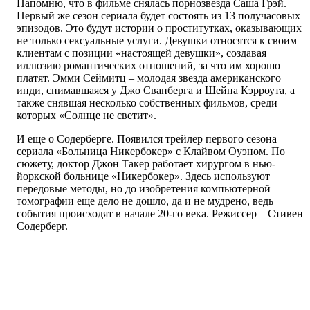
Напомню, что в фильме снялась порнозвезда Саша Грэй.
Первый же сезон сериала будет состоять из 13 получасовых
эпизодов. Это будут истории о проститутках, оказывающих
не только сексуальные услуги. Девушки относятся к своим
клиентам с позиции «настоящей девушки», создавая
иллюзию романтических отношений, за что им хорошо
платят. Эмми Сеймитц – молодая звезда американского
инди, снимавшаяся у Джо Сванберга и Шейна Кэрроута, а
также снявшая несколько собственных фильмов, среди
которых «Солнце не светит».
И еще о Содерберге. Появился трейлер первого сезона
сериала «Больница Никербокер» с Клайвом Оуэном. По
сюжету, доктор Джон Такер работает хирургом в нью-
йоркской больнице «Никербокер». Здесь используют
передовые методы, но до изобретения компьютерной
томографии еще дело не дошло, да и не мудрено, ведь
события происходят в начале 20-го века. Режиссер – Стивен
Содерберг.