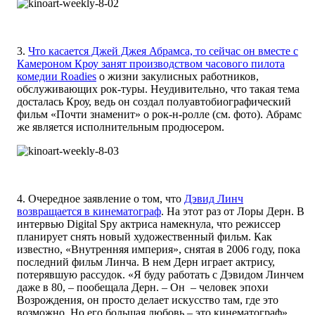
3.
Что касается Джей Джея Абрамса, то сейчас он вместе с
Камероном Кроу занят производством часового пилота
комедии Roadies
о жизни закулисных работников,
обслуживающих рок-туры. Неудивительно, что такая тема
досталась Кроу, ведь он создал полуавтобиографический
фильм «Почти знаменит» о рок-н-ролле (см. фото). Абрамс
же является исполнительным продюсером.
4. Очередное заявление о том, что
Дэвид Линч
возвращается в кинематограф
. На этот раз от Лоры Дерн. В
интервью Digital Spy актриса намекнула, что режиссер
планирует снять новый художественный фильм. Как
известно, «Внутренняя империя», снятая в 2006 году, пока
последний фильм Линча. В нем Дерн играет актрису,
потерявшую рассудок. «Я буду работать с Дэвидом Линчем
даже в 80, – пообещала Дерн. – Он – человек эпохи
Возрождения, он просто делает искусство там, где это
возможно. Но его большая любовь – это кинематограф».