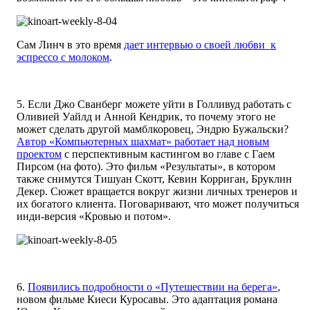
Сам Линч в это время
дает интервью о своей любви к
эспрессо с молоком
.
5. Если Джо Сванберг можете уйти в Голливуд работать с
Оливией Уайлд и Анной Кендрик, то почему этого не
может сделать другой мамблкоровец, Эндрю Бужальски?
Автор «Компьютерных шахмат» работает над новым
проектом
с перспективным кастингом во главе с Гаем
Пирсом (на фото). Это фильм «Результаты», в котором
также снимутся Тишуан Скотт, Кевин Корриган, Бруклин
Декер. Сюжет вращается вокруг жизни личных тренеров и
их богатого клиента. Поговаривают, что может получиться
инди-версия «Кровью и потом».
6.
Появились подробности о «Путешествии на берега»
,
новом фильме Киеси Куросавы. Это адаптация романа