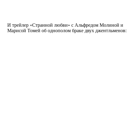
И трейлер «Странной любви» с Альфредом Молиной и
Марисой Томей об однополом браке двух джентльменов: