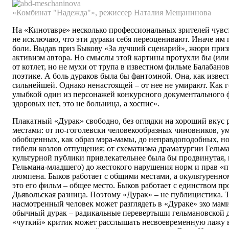
«Комбинат "Надежда"», режиссер Наталия Мещанинова
На «Кинотавре» несколько профессиональных зрителей чувст
не исключаю, что эти дураки себя переоценивают. Иначе им
боли. Выдав приз Быкову «За лучший сценарий», жюри при
активизм автора. Но смыслы этой картины протухли бы (или
от котлет, но не мухи от трупа в известном фильме Балабано
поэтике. А боль дураков была бы фантомной. Она, как извес
сильнейшей. Однако ненастоящей – от нее не умирают. Как 
улыбкой один из персонажей конкурсного документального ф
здоровых нет, это не больница, а хоспис».
Плакатный «Дурак» свободно, без оглядки на хороший вкус 
местами: от по-гоголевски человекообразных чиновников, у
обобщенных, как образ мэра-мамы, до неправдоподобных, но
гибели козлов отпущения; от схематизма драматургии Гельма
культурной публики привлекательнее была бы продвинутая, 
Гельмана-младшего) до жестокого нарушения норм и прав «п
люмпена. Быков работает с общими местами, а окультуренном
это его фильм – общее место. Быков работает с единством п
Дьявольская разница. Поэтому «Дурак» – не публицистика. 
насмотренный человек может разглядеть в «Дураке» эхо мам
обычный дурак – радикальные перевертыши гельмановской д
«чуткий» критик может расслышать несвоевременную лажу 