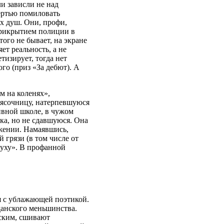
и зависли не над
ертью помиловать
х душ. Они, профи,
прикрытием полиции в
того не бывает, на экране
ет реальность, а не
етизирует, тогда нет
го (приз «За дебют). А
м на коленях»,
лясочницу, натерпевшуюся
ивной школе, в чужом
ка, но не сдавшуюся. Она
жении. Намаявшись,
 грязи (в том числе от
суху». В профанной
я с ублажающей поэтикой.
данского меньшинства.
вским, сшивают