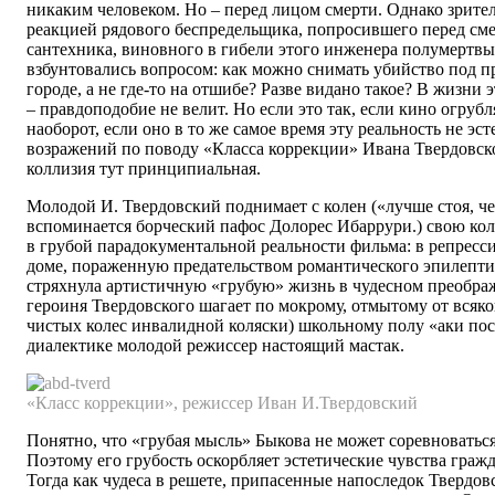
никаким человеком. Но – перед лицом смерти. Однако зрител
реакцией рядового беспредельщика, попросившего перед см
сантехника, виновного в гибели этого инженера полумертвы
взбунтовались вопросом: как можно снимать убийство под 
городе, а не где-то на отшибе? Разве видано такое? В жизни э
– правдоподобие не велит. Но если это так, если кино огрубля
наоборот, если оно в то же самое время эту реальность не эст
возражений по поводу «Класса коррекции» Ивана Твердовско
коллизия тут принципиальная.
Молодой И. Твердовский поднимает с колен («лучше стоя, че
вспоминается борческий пафос Долорес Ибаррури.) свою ко
в грубой парадокументальной реальности фильма: в репресс
доме, пораженную предательством романтического эпилепти
стряхнула артистичную «грубую» жизнь в чудесном преобра
героиня Твердовского шагает по мокрому, отмытому от всякой
чистых колес инвалидной коляски) школьному полу «аки по
диалектике молодой режиссер настоящий мастак.
«Класс коррекции», режиссер Иван И.Твердовский
Понятно, что «грубая мысль» Быкова не может соревноватьс
Поэтому его грубость оскорбляет эстетические чувства граж
Тогда как чудеса в решете, припасенные напоследок Твердо