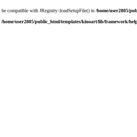
d be compatible with JRegistry::loadSetupFile() in
/home/user2805/pub
n
/home/user2805/public_html/templates/kinoart/lib/framework/hel