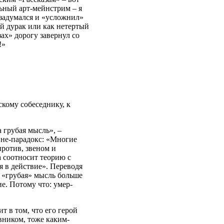
льный арт-мейнстрим – я
изадумался и «усложнил»
й дурак или как нетертый
ах» дорогу завернул со
!»
скому собеседнику, к
 грубая мысль», –
 не-парадокс: «Многие
ротив, звеном и
а соотносит теорию с
 в действие». Переводя
 «грубая» мысль больше
ие. Потому что: умер-
 в том, что его герой
ником, тоже каким-