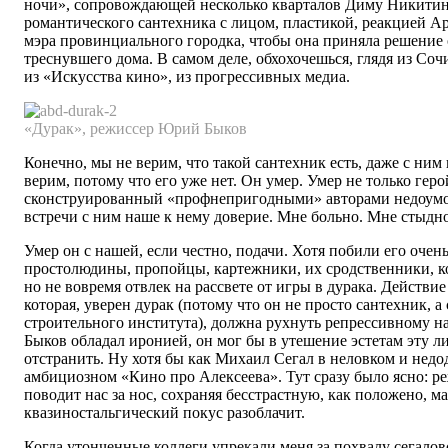
ночи», сопровождающей несколько кварталов Диму Никитин
романтического сантехника с лицом, пластикой, реакцией А
мэра провинциального городка, чтобы она приняла решение 
треснувшего дома. В самом деле, обхохочешься, глядя из Соч
из «Искусства кино», из прогрессивных медиа.
«Дурак», режиссер Юрий Быков
Конечно, мы не верим, что такой сантехник есть, даже с ни
верим, потому что его уже нет. Он умер. Умер не только геро
сконструированный «профнепригодными» авторами недоумок
встречи с ним наше к нему доверие. Мне больно. Мне стыдно
Умер он с нашей, если честно, подачи. Хотя побили его оче
простолюдины, пропойцы, картежники, их сродственники, ко
но не вовремя отвлек на рассвете от игры в дурака. Действи
которая, уверен дурак (потому что он не просто сантехник, а
строительного института), должна рухнуть репрессивному н
Быков обладал иронией, он мог бы в утешение эстетам эту л
отстранить. Ну хотя бы как Михаил Сегал в неловком и недо
амбициозном «Кино про Алексеева». Тут сразу было ясно: р
поводит нас за нос, сохраняя бесстрастную, как положено, ма
квазиностальгический покус разоблачит.
Когда утонченные коллеги упрекали меня за похвалу сегалов