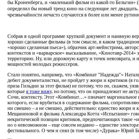
бы Кроненберга, и «маленький фильм из какой-то Бельгии» (
определил бы новый тренд кино на следующие лет двадцать.
чрезвычайности нечасто случаются в более или менее рутин
Собрав в одной программе хрупкий документ и наивную ве
хорошо сделанные фильмы (в том смысле, в каком традицион
«хорошо сделанная пьеса»), образчик арт-мейнстрима, авторс
контекстов и «варварское» высказывание, «Кинотавр-2014»
территорию. Ну, или дорожную карту и точек невозврата, и 
мощностей молодых режиссеров.
Стало понятно, например, что «Комбинат "Надежда"» Ната
дебют документалистки, не пройдет у жюри и критиков (я г
приза Гильдии за этот фильм) не потому, что он, скажем, уя
которые
я тоже вижу
, но потому, что он принадлежит не акту
Сочи, контексту. Этот «Комбинат…» означает маргинальное 
которого, если врубиться в содержание фильма, сопротивляю
ни смешно – а не смешно, действительно: единство жюри и 
Мещаниновой и фильма Александра Котта «Испытание» гово
некритической позиции критиков, предпочитающих такое «ис
но о невозможном – еще совсем недавно – единстве электорат
фестивального. О чем и снял (в том числе) «Дурака» Юрий Б