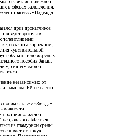
ежают светлой надеждой.
щих в сферах развлечения,
езный трагизм: «Надежда
зался приз прокатчиков
 приведет зрителя в
 с талантливыми
же, из класса коррекции,
бления чувствительной
бует обучать половозрелых
глядного пособия банан.
ичным, снятым живой
тарсиса.
ечение независимых от
ли вымерла. Ей не на что
в новом фильме «Звезда»
возможности
 в противоположной
 Твердовского. Меликян
аться из гламурной среды,
еспечивает им такую