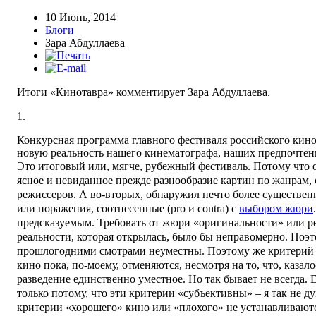
10 Июнь, 2014
Блоги
Зара Абдуллаева
Итоги «Кинотавра» комментирует Зара Абдуллаева.
1.
Конкурсная программа главного фестиваля российского кино
новую реальность нашего кинематографа, наших предпочтен
Это итоговый или, мягче, рубежный фестиваль.
Потому что о
ясное и невиданное прежде разнообразие картин по жанрам, 
режиссеров. А во-вторых, обнаружил нечто более существен
или поражения, соотнесенные (pro и contra) с
выбором жюри
предсказуемым. Требовать от жюри «оригинальности» или р
реальности, которая открылась, было бы неправомерно. Поэт
прошлогодними смотрами неуместны. Поэтому же критерий 
кино пока, по-моему, отменяются, несмотря на то, что, казал
разведение единственно уместное. Но так бывает не всегда. 
только потому, что эти критерии «субъективны» – я так не д
критерии «хорошего» кино или «плохого» не устанавливаются