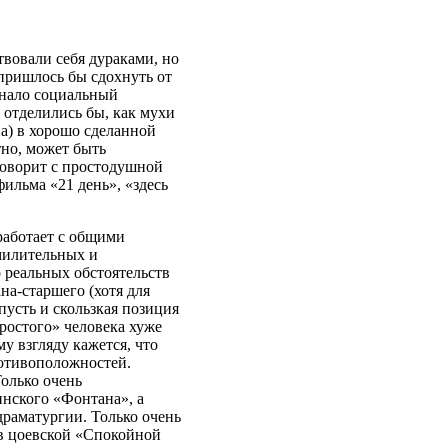
вовали себя дураками, но
 пришлось бы сдохнуть от
знало социальный
 отделились бы, как мухи
ва) в хорошо сделанной
тно, может быть
говорит с простодушной
ильма «21 день», «здесь
работает с общими
милительных и
 реальных обстоятельств
на-старшего (хотя для
пусть и скользкая позиция
ростого» человека хуже
у взгляду кажется, что
ротивоположностей.
Только очень
инского «Фонтана», а
раматургии. Только очень
в цоевской «Спокойной