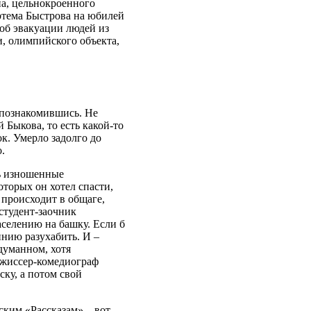
а, цельнокроенного
ртема Быстрова на юбилей
об эвакуации людей из
и, олимпийского объекта,
м познакомившись. Не
й Быкова, то есть какой-то
. Умерло задолго до
.
нь изношенные
торых он хотел спасти,
е происходит в общаге,
 студент-заочник
аселению на башку. Если б
инию разухабить. И –
думанном, хотя
ежиссер-комедиограф
ску, а потом свой
ским «Рассказам» – вот