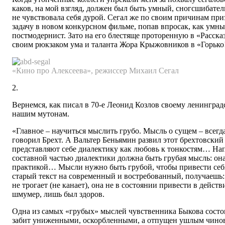
каков, на мой взгляд, должен был быть умный, сногсшибате
не чувствовала себя дурой. Сегал же по своим причинам пр
задачу в новом конкурсном фильме, попав впросак, как умны
постмодернист. Зато на его блестяще проторенную в «Рассказ
своим рюкзаком ума и таланта Жора Крыжовников в «Горько
«Кино про Алексеева», режиссер Михаил Сегал
2.
Вернемся, как писал в 70-е Леонид Козлов своему ленинград
нашим мутонам.
«Главное – научиться мыслить грубо. Мысль о сущем – всегда
говорил Брехт. А Вальтер Беньямин развил этот брехтовский
представляют себе диалектику как любовь к тонкостям… Нап
составной частью диалектики должна быть грубая мысль: он
практикой… Мысли нужно быть грубой, чтобы привести себя
старый текст на современный и востребованный, получаешь:
не трогает (не канает), она не в состоянии привести в действ
шмумер, лишь был здоров.
Одна из самых «грубых» мыслей чувственника Быкова состоит
забит униженными, оскорбленными, а отпущен ушлым чинов