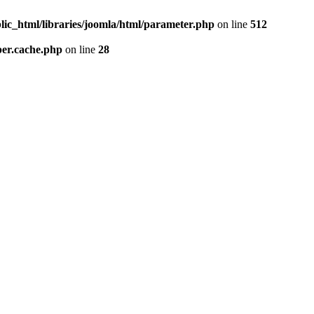
lic_html/libraries/joomla/html/parameter.php
on line
512
per.cache.php
on line
28