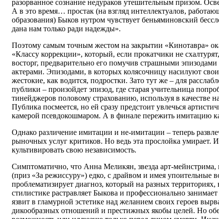
разорванное сознание недураков утешительным призом. Осв
А в это время… простак (на взгляд интеллектуалов, работаю
образования) Быков нутром чувствует беньяминовский бессл
дана нам только ради надежды».
Поэтому самым точным жестом на закрытии «Кинотавра» ока
«Классу коррекции», который, если прокатчики не схалтурят,
восторг, предварительно его помучив страшными эпизодами
актерами. Эпизодами, в которых колясочницу насилуют свои 
жестокие, как водится, подростки. Зато тут же – для рассла
публики – произойдет эпизод, где старая учительница попро
тинейджеров половому страхованию, используя в качестве на
Публика посмеется, но ей сразу предстоит увлечься артист
камерой псевдокошмаром. А в финале пережить имитацию ка
Однако различение имитации и не-имитации – теперь развл
рыночных услуг критиков. Но ведь эта прослойка умирает. И
культивировать свою независимость.
Симптоматично, что Анна Меликян, звезда арт-мейнстрима, 
(приз «За режиссуру») едко, с драйвом и имея упоительные 
проблематизирует диагноз, который на разных территориях,
стилистике растравляет Быкова и профессионально занимает
язвит в гламурной эстетике над желанием своих героев вырв
дикообразных отношений и престижных якобы целей. Но об