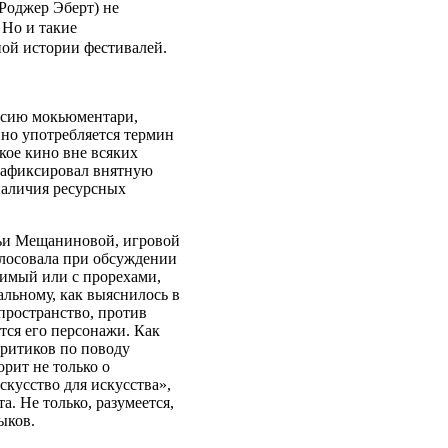
Роджер Эберт) не
 Но и такие
ной истории фестивалей.
рсию мокьюментари,
но употребляется термин
кое кино вне всяких
 зафиксировал внятную
наличия ресурсных
льи Мещаниновой, игровой
олосовала при обсуждении
звимый или с прорехами,
альному, как выяснилось в
пространство, против
тся его персонажи. Как
критиков по поводу
рит не только о
кусство для искусства»,
а. Не только, разумеется,
ыков.