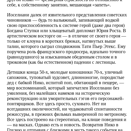
себе, к собственному занятию, мешающая «запеть».
Иоселиани далек от язвительного представления советских
чиновников — будь то вальяжный, запивающий водкой
свою приспособленность к системе герой (даже два героя)
Богдана Ступки или хлыщеватый дипломат Юрия Роста. В
артистическом восторге он — в отличие от своего героя —
только от клоуна в коротких брюках, натянутых выше
талии, которого сыграл сподвижник Тати Пьер Этекс. Ему
поручена роль французского продюсера, идеально точного
(равнодушного) за изысканным обеденным столом и в
трюковом (как бы естественном) падении с лестницы.
Детишки конца 50-х, молодые киношники 70-х, уличный
сапожник, туповатый худсовет, длинноногие, породистые
дед с бабкой Нико, испитой поп, обитающий в пещере, —
мир воспоминаний, который запечатлен Иоселиани без
умиления, без малейших намеков на историческую
реконструкцию или уморительных гэгов его персонажей-
понтярщиков. Все здесь просто, суховато. Нет ни
всегдашних околичностей, ни чудаковатой спонтанности
режиссуры, в прежних фильмах выверенной по метроному.
Все здесь построено на стереотипах, на клише поведения и
— на масках. Однако есть и новость. Возвратив Нико в
Грузию и отправив с близкими в честь такого события на