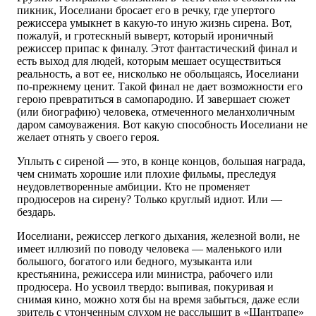
пикник, Иоселиани бросает его в речку, где упертого
режиссера умыкнет в какую-то иную жизнь сирена. Вот,
пожалуй, и гротескный выверт, который ироничный
режиссер припас к финалу. Этот фантастический финал и
есть выход для людей, которым мешает осуществиться
реальность, а вот ее, нисколько не обольщаясь, Иоселиани
по-прежнему ценит. Такой финал не дает возможности его
герою превратиться в самопародию. И завершает сюжет
(или биографию) человека, отмеченного меланхоличным
даром самоуважения. Вот какую способность Иоселиани не
желает отнять у своего героя.
Уплыть с сиреной — это, в конце концов, большая награда,
чем снимать хорошие или плохие фильмы, преследуя
неудовлетворенные амбиции. Кто не променяет
продюсеров на сирену? Только круглый идиот. Или —
бездарь.
Иоселиани, режиссер легкого дыхания, железной воли, не
имеет иллюзий по поводу человека — маленького или
большого, богатого или бедного, музыканта или
крестьянина, режиссера или министра, рабочего или
продюсера. Но усвоил твердо: выпивая, покуривая и
снимая кино, можно хотя бы на время забыться, даже если
зритель с утонченным слухом не расслышит в «Шантрапе»