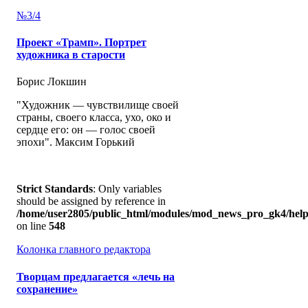
№3/4
Проект «Трамп». Портрет
художника в старости
Борис Локшин
"Художник — чувствилище своей
страны, своего класса, ухо, око и
сердце его: он — голос своей
эпохи". Максим Горький
Strict Standards
: Only variables
should be assigned by reference in
/home/user2805/public_html/modules/mod_news_pro_gk4/help
on line
548
Колонка главного редактора
Творцам предлагается «лечь на
сохранение»