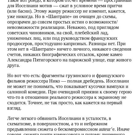
Такое вот рондо, в котором отсчет времени — пространный
для Иоселиани мотив — сжат в условное время притчи
(или басни). Этому жанру режиссер не изменит, кажется,
уже никогда. Но в «Шантрапе» он очищен до схемы,
опрозрачен до совсем простых истин о возможности/
невозможности реализации. Неважно, под приглядом
советских чиновников, на свой, плебейский лад,
униженных лиц, или под руководством французских
продюсеров, простодушно капризных. Разницы нет. При
этом нет в «Шантрапе» ничего личного, никакого сведения
счетов, никаких биографических отсылок, кроме камео
Александра Пятигорского на парижской улице, еще живого
друга.
Но вот что есть: фрагменты грузинского и французского
фильмов режиссера Нико — полная дребедень. Иоселиани
не может не понимать, что показывает кусочки вампуки и
салонной комедии. При очевидной приязни к своему герою
что-то в отношении реального режиссера к экранному не
сходится. Точнее, не так просто, как кажется на первый
взгляд.
Легче легкого обвинить Иоселиани в усталости, в
схематизме, в поверхностном, а то и небрежном
предъявлении сюжета о бескомпромиссном auteur’e. Иначе
говоря, сюжета почти комиксового и потому лишенного