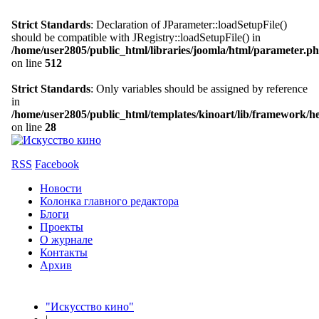
Strict Standards
: Declaration of JParameter::loadSetupFile()
should be compatible with JRegistry::loadSetupFile() in
/home/user2805/public_html/libraries/joomla/html/parameter.p
on line
512
Strict Standards
: Only variables should be assigned by reference
in
/home/user2805/public_html/templates/kinoart/lib/framework/h
on line
28
RSS
Facebook
Новости
Колонка главного редактора
Блоги
Проекты
О журнале
Контакты
Архив
"Искусство кино"