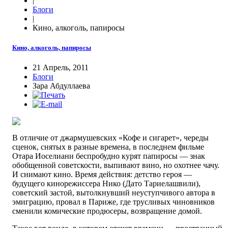
|
Блоги
|
Кино, алкоголь, папиросы
Кино, алкоголь, папиросы
21 Апрель, 2011
Блоги
Зара Абдуллаева
В отличие от джармушевских «Кофе и сигарет», череды
сценок, снятых в разные времена, в последнем фильме
Отара Иоселиани беспробудно курят папиросы — знак
обобщенной советскости, выпивают вино, но охотнее чачу.
И снимают кино. Время действия: детство героя —
будущего кинорежиссера Нико (Дато Тариелашвили),
советский застой, вытолкнувший неуступчивого автора в
эмиграцию, провал в Париже, где трусливых чиновников
сменили комические продюсеры, возвращение домой.