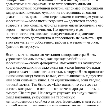
драматизма или сарказма, зато утепленного милыми
подробностями: голубиной почтой, например, потасовками
задиристых пожилых мужчин, не потерявших с годами
реактивности, домашними перепалками и щемящим уютом.
Иоселиани — моралист и гедонист — адекватен своему
возрасту в том смысле, что стал менее мизантропичен, а его
герои — менее беспечными. По-прежнему и до
навязчивости его, похоже, волнует только сохранение
персонального достоинства и способность не охаметь. При
этом результат — собственно, работа его героя — его как
будто не интересует.
Всякие мечты, включая мечтания кинорежиссера Нико,
угрожают банальностью, как прежде разбойники
Иоселиани — своим фаворитам. Выскочить из замкнутого
круга надоевших или дежурных ритуалов (вроде бутылки
черного кахетинского вина-взятки, которую Нико приносит
киночиновнику) можно только, если выпиваешь с друзьями
или если снимаешь кино. Вот единственный, если угодно,
личный мотив. Так было до «Шантрапы», то есть до тех
изгоев, которые — в отличие от певчего дрозда — петь не
смогут. Сhantra pas. Не следует упускать из виду и такой
смыл названия, указующий на творческую
неполноценность стойкого автора. Возможно, в нем есть и
другой изъян — чрезмерная серьезность по отношению к