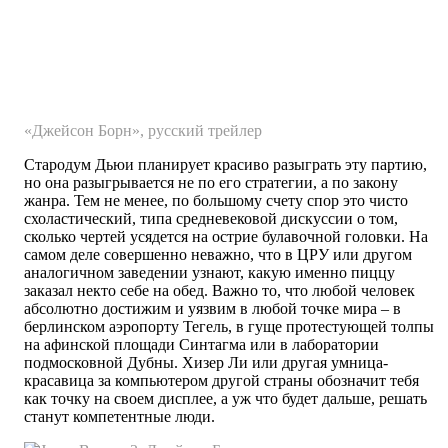
«Джейсон Борн», русский трейлер
Стародум Дьюи планирует красиво разыграть эту партию,
но она разыгрывается не по его стратегии, а по закону
жанра. Тем не менее, по большому счету спор это чисто
схоластический, типа средневековой дискуссии о том,
сколько чертей усядется на острие булавочной головки. На
самом деле совершенно неважно, что в ЦРУ или другом
аналогичном заведении узнают, какую именно пиццу
заказал некто себе на обед. Важно то, что любой человек
абсолютно достижим и уязвим в любой точке мира – в
берлинском аэропорту Тегель, в гуще протестующей толпы
на афинской площади Синтагма или в лаборатории
подмосковной Дубны. Хизер Ли или другая умница-
красавица за компьютером другой страны обозначит тебя
как точку на своем дисплее, а уж что будет дальше, решать
станут компетентные люди.