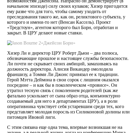
возможностям Джейсона. Напрасно он демонстрирует (в
начальном эпизоде) силу своих кулаков; Хизер пригодится
ему разве что для того, чтобы самому уходить от
преследования такого же, как он, реликтового субъекта, у
которого и имени-то нет (Венсан Кассель). Проект
«Тредстоун», агентом которого был Борн, отработан и
закрыт. В ЦРУ делают новые ставки.
«Джейсон Борн»
Хизер Ли и директор ЦРУ Роберт Дьюи – два полюса,
обозначающие прошлое и настоящее службы безопасности.
Ли почти не скрывает своих амбиций, замахиваясь на
должность директора. Алисия Викандер омолодила
франшизу, а Томми Ли Джонс привязал ее к традиции.
Герой Мэтта Деймона в свои сорок с лишним оказался
посредине – и как бы в поколенческом «провисе». Он
утратил тесную связь с поколением родителей (как же
фатально ускользает от сына образ отца, конъюнктурно
создаваемый для него в департаментах ЦРУ), а в роли
оперативника чувствует себя устаревшим среди тех, кого
представляет молодая поросль из Силиконовой долины или
питомцев Ивовой лиги.
С этим связана еще одна тема, впервые возникшая не на
экране, а в реальной жизни, когда на конференцию Марка