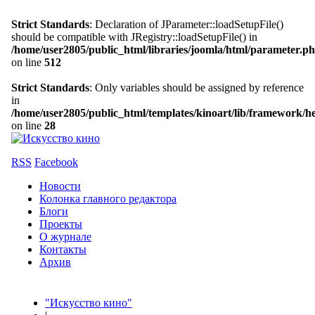
Strict Standards
: Declaration of JParameter::loadSetupFile()
should be compatible with JRegistry::loadSetupFile() in
/home/user2805/public_html/libraries/joomla/html/parameter.p
on line
512
Strict Standards
: Only variables should be assigned by reference
in
/home/user2805/public_html/templates/kinoart/lib/framework/h
on line
28
RSS
Facebook
Новости
Колонка главного редактора
Блоги
Проекты
О журнале
Контакты
Архив
"Искусство кино"