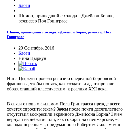
|
Блоги
|
Шпион, пришедший с холода. «Джейсон Борн»,
режиссер Пол Гринграсс
Шпион, пришедший с холода. «Джейсон Борн», режиссер Пол
Гринграсс
29 Сентябрь, 2016
Блоги
Нина Цыркун
Нина Цыркун провела ревизию очередной борновской
франшизы, чтобы понять, как создатели адаптировали
образ, ставший классическим, к реалиям XXI века.
В связи с новым фильмом Пола Гринграсса прежде всего
хочется спросить: зачем? Зачем после почти десятилетнего
отсутствия воскресили экранного Джейcона Борна? Зачем
вернули из небытия или, как говорят на спецжаргоне, «с
холода» персонажа, придуманного Робертом Ладлэмом в