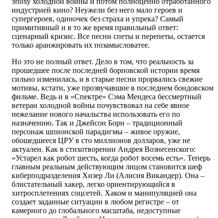
эпоху холодной войны и потом полноценно отработанного
индустрией кино? Неужели без него мало героев и
супергероев, одиночек без страха и упрека? Самый
примитивный и в то же время правильный ответ:
сценарный кризис. Все песни спеты и перепеты, остается
только аранжировать их позамысловатее.
Но это не полный ответ. Дело в том, что реальность за
прошедшее после последней борновской истории время
сильно изменилась, и в старые песни прорвались свежие
мотивы, кстати, уже прозвучавшие в последнем бондовском
фильме. Ведь и в «Спектре» Сэма Мендеса бессмертный
ветеран холодной войны почувствовал на себе явное
нежелание нового начальства использовать его по
назначению. Так и Джейсон Борн – традиционный
персонаж шпионской парадигмы – живое оружие,
обошедшееся ЦРУ в сто миллионов долларов, уже не
актуален. Как в стихотворении Андрея Вознесенского:
«Устарел как робот шесть, когда робот восемь есть». Теперь
главным реальным действующим лицом становится шеф
киберподразделения Хизер Ли (Алисия Викандер). Она –
блистательный хакер, легко ориентирующийся в
хитросплетениях соцсетей. Хаком и манипуляцией она
создает заданные ситуации в любом регистре – от
камерного до глобального масштаба, недоступные