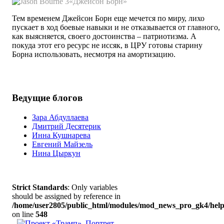
«Джейсон Борн»
Тем временем Джейсон Борн еще мечется по миру, лихо
пускает в ход боевые навыки и не отказывается от главного,
как выясняется, своего достоинства – патриотизма. А
покуда этот его ресурс не иссяк, в ЦРУ готовы старину
Борна использовать, несмотря на амортизацию.
Ведущие блогов
Зара Абдуллаева
Дмитрий Десятерик
Инна Кушнарева
Евгений Майзель
Нина Цыркун
Strict Standards
: Only variables
should be assigned by reference in
/home/user2805/public_html/modules/mod_news_pro_gk4/help
on line
548