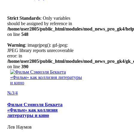
Strict Standards
: Only variables
should be assigned by reference in
/home/user2805/public_html/modules/mod_news_pro_gk4/help
on line
548
Warning
: imagejpeg(): gd-jpeg:
JPEG library reports unrecoverable
error: in
/home/user2805/public_html/modules/mod_news_pro_gk4/gk_c
on line
390
№3/4
Фильм Сэмюэля Беккета
«Фильм» как коллизия
литературы и кино
Лев Наумов