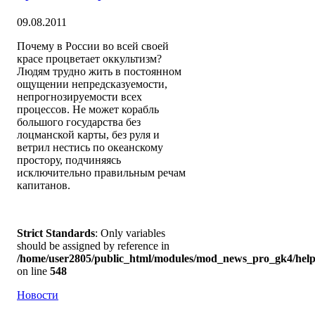
09.08.2011
Почему в России во всей своей
красе процветает оккультизм?
Людям трудно жить в постоянном
ощущении непредсказуемости,
непрогнозируемости всех
процессов. Не может корабль
большого государства без
лоцманской карты, без руля и
ветрил нестись по океанскому
простору, подчиняясь
исключительно правильным речам
капитанов.
Strict Standards
: Only variables
should be assigned by reference in
/home/user2805/public_html/modules/mod_news_pro_gk4/help
on line
548
Новости