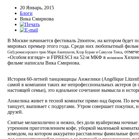
20 Январь, 2015
Блоги
Вика Смирнова
В Москве начинается фестиваль 2morrow, на котором будет п
мировых премьер этого года. Среди них любопытный филь
, отмеч
Girl
)
режиссерского трио Мари Амачукели, Клэр Бурже и Самуэля Теиса
«Особом взгляде» и FIPRESCI на 52-м МКФ в
Хихоне
испанском
фильме написала Вика Смирнова.
История 60-летней танцовщицы Анжелики (Angélique Litzenb
самой в компании таких же непрофессиональных актеров (в 
настоящей семьи), это идеальное сочетание вымысла и истор
Анжелика живет в тесной комнатке прямо над баром. По вече
танцует, выпивает с подругами. Утром совершает покупки, 
друзей.
Снятые меланхолично и нежно, без доли вуайеризма ночные
утренним приготовлением кофе, уборкой маленькой комнатк
комодом, на котором аккуратно расставлены фамильные фото