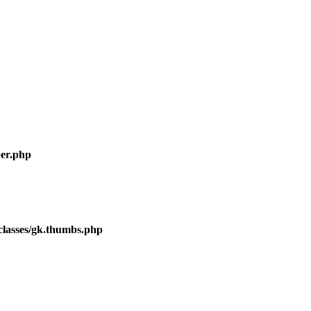
er.php
lasses/gk.thumbs.php