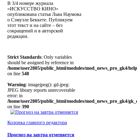
В 3/4 номере журнала
«ИСКУССТВО КИНО»
опубликована статья Льва Наумова
о Сэмуэле Беккете. Публикуем
этот текст и на сайте – без
сокращений и в авторской
редакции.
Strict Standards
: Only variables
should be assigned by reference in
/home/user2805/public_html/modules/mod_news_pro_gk4/help
on line
548
Warning
: imagejpeg(): gd-jpeg:
JPEG library reports unrecoverable
error: in
/home/user2805/public_html/modules/mod_news_pro_gk4/gk_c
on line
390
Колонка главного редактора
Прогноз на завтра отменяется