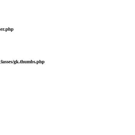
er.php
lasses/gk.thumbs.php