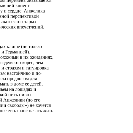
ая перемена оказывается
бывший клиент –
у и сердце, Анжелика
енной перспективой
ываться от старых
тических впечатлений.
ах клише (не только
 и Германией).
похожими в их ожиданиях,
азделяют скорее, чем
 и стразам и татуировка
льм настойчиво и по-
тала предлогом для
ать в доме ее детей,
ньем на лошадях и
кой пить пиво с
ей Анжелики (по его
ии свободы») не хочется
нее есть шанс начать жить