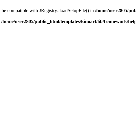
d be compatible with JRegistry::loadSetupFile() in
/home/user2805/pub
n
/home/user2805/public_html/templates/kinoart/lib/framework/hel