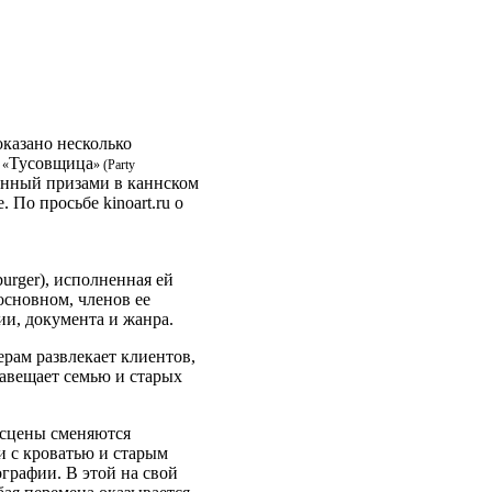
оказано несколько
м
Тусовщица
«
»
(
Party
енный призами в каннском
. По просьбе kinoart.ru о
urger), исполненная ей
основном, членов ее
ии, документа и жанра.
рам развлекает клиентов,
навещает семью и старых
 сцены сменяются
и с кроватью и старым
графии. В этой на свой