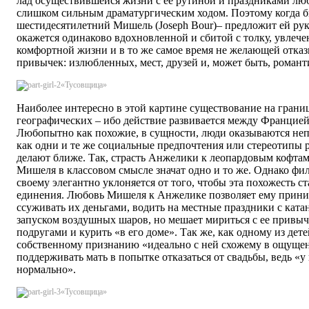
лад осуществившейся жизни с ее рутиной и праздниками люб
слишком сильным драматургическим ходом. Поэтому когда 
шестидесятилетний Мишель (Joseph Bour)– предложит ей рук
окажется одинаково вдохновленной и сбитой с толку, увлеч
комфортной жизни и в то же самое время не желающей отказ
привычек: излюбленных, мест, друзей и, может быть, роман
«
Тусовщица
»
Наиболее интересно в этой картине существование на границ
географических – ибо действие развивается между Францией
Любопытно как похожие, в сущности, люди оказываются не
как одни и те же социальные предпочтения или стереотипы р
делают ближе. Так, страсть Анжелики к леопардовым кофтам
Мишеля в классовом смысле значат одно и то же. Однако фи
своему элегантно уклоняется от того, чтобы эта похожесть с
единения. Любовь Мишеля к Анжелике позволяет ему приним
ссуживать их деньгами, водить на местные праздники с ката
запуском воздушных шаров, но мешает мириться с ее привыч
подругами и курить «в его доме». Так же, как одному из дет
собственному признанию «идеально с ней схожему в ощущен
поддерживать мать в попытке отказаться от свадьбы, ведь «у 
нормально».
«
Тусовщица
»