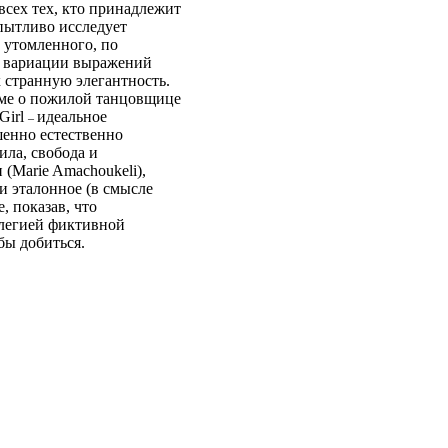
всех тех, кто принадлежит
 пытливо исследует
 утомленного, по
е вариации выражений
 странную элегантность.
ьме о пожилой танцовщице
Girl
идеальное
–
енно естественно
ила, свобода и
(Marie Amachoukeli),
ли эталонное (в смысле
, показав, что
илегией фиктивной
бы добиться.