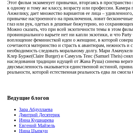
Этот фильм экзаменует привычки, вторгаясь в пространство 
к одному и тому же классу, возрасту или профессии. Камера
Анжелику, дает множество вариантов ее лица – удивленного,
привычке настроенного на приключения, ловит бесконечны
глаз или рук, одетых в дешевые бижутерию, но сохраняющих
Можно сказать, что при всей экзотичности темы в этом фил
провинциального варьете нет ни капли экзотики, и что Party 
воплощение феминисткой идеи о женщине, в которой соверш
сочетаются материнство и страсть к авантюрам, нежность и с
необходимость следовать моральному долгу. Мари Амачукели 
Клер Бурже(Claire Burger) и Самуэль Теис (Samuel Theis) сня
наследования традиции идущей от Жана Руша) синема верите
двусмысленность оказывается единственной истиной, прив
реальности, которой естественная реальность едва ли смогла 
Ведущие блогов
Зара Абдуллаева
Дмитрий Десятерик
Инна Кушнарева
Евгений Майзель
Нина Цыркун