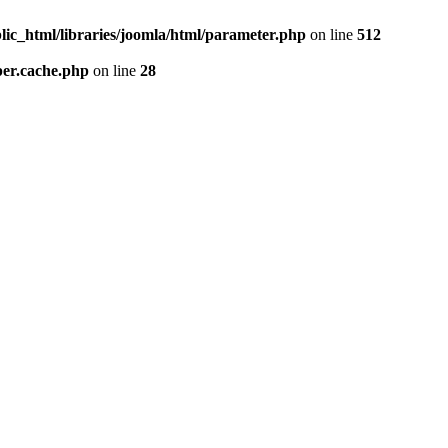
lic_html/libraries/joomla/html/parameter.php
on line
512
per.cache.php
on line
28