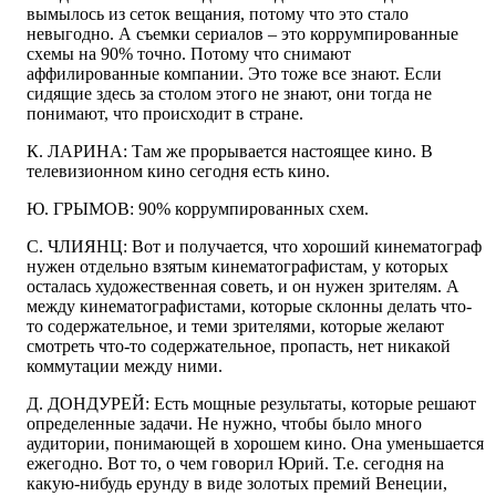
вымылось из сеток вещания, потому что это стало
невыгодно. А съемки сериалов – это коррумпированные
схемы на 90% точно. Потому что снимают
аффилированные компании. Это тоже все знают. Если
сидящие здесь за столом этого не знают, они тогда не
понимают, что происходит в стране.
К. ЛАРИНА: Там же прорывается настоящее кино. В
телевизионном кино сегодня есть кино.
Ю. ГРЫМОВ: 90% коррумпированных схем.
С. ЧЛИЯНЦ: Вот и получается, что хороший кинематограф
нужен отдельно взятым кинематографистам, у которых
осталась художественная советь, и он нужен зрителям. А
между кинематографистами, которые склонны делать что-
то содержательное, и теми зрителями, которые желают
смотреть что-то содержательное, пропасть, нет никакой
коммутации между ними.
Д. ДОНДУРЕЙ: Есть мощные результаты, которые решают
определенные задачи. Не нужно, чтобы было много
аудитории, понимающей в хорошем кино. Она уменьшается
ежегодно. Вот то, о чем говорил Юрий. Т.е. сегодня на
какую-нибудь ерунду в виде золотых премий Венеции,