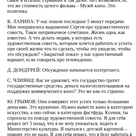
самое в Италии, Германии и так далее. Нет возможности,
это же стоимость целого фильма – Музей кино. Это
политика.
К. ЛАРИНА: У нас пошли последние 5 минут передачи.
Мне понравилось выражение Сергея про художественную
совесть. Такое непривычное сочетание. Жизнь одна, как
известно. А что делать людям, у которых есть
художественная совесть, которым хочется работать и успеть
при своей жизни что-то сделать, чтобы это увидели, чтобы
это обсуждали? «Закрытый показ» у нас единственный
вариант, если говорить про телевидение.
Д. ДОНДУРЕЙ: Обсуждение начинается полтретьего.
С. ЧЛИЯНЦ: Вас не удивляет, что государство тратит
государственные средства, деньги налогоплательщиков на
поддержку коммерческого кино? Это же как-то странно.
Ю. ГРЫМОВ: Они измеряют этот успех только большими
деньгами. Это крушение. Нужно вывести кино в категорию
искусства, а оно сейчас в категории фастфуда. Ксения, ты
спросила по поводу художественной совести. Я для себя
решил лет 5 назад, что я не хочу унижаться, ходить в
Министерство культуры. Я пытался с детской картиной –
никому это не надо. Я для себя решил, что я буду работать в