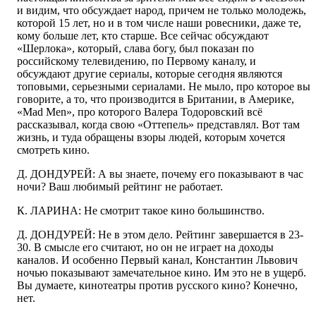
и видим, что обсуждает народ, причем не только молодежь,
которой 15 лет, но и в том числе наши ровесники, даже те,
кому больше лет, кто старше. Все сейчас обсуждают
«Шерлока», который, слава богу, был показан по
российскому телевидению, по Первому каналу, и
обсуждают другие сериалы, которые сегодня являются
топовыми, серьезными сериалами. Не мыло, про которое вы
говорите, а то, что производится в Британии, в Америке,
«Mad Men», про которого Валера Тодоровский всё
рассказывал, когда свою «Оттепель» представлял. Вот там
жизнь, и туда обращены взоры людей, которым хочется
смотреть кино.
Д. ДОНДУРЕЙ: А вы знаете, почему его показывают в час
ночи? Ваш любимый рейтинг не работает.
К. ЛАРИНА: Не смотрит такое кино большинство.
Д. ДОНДУРЕЙ: Не в этом дело. Рейтинг завершается в 23-
30. В смысле его считают, но он не играет на доходы
каналов. И особенно Первый канал, Константин Львович
ночью показывают замечательное кино. Им это не в ущерб.
Вы думаете, кинотеатры против русского кино? Конечно,
нет.