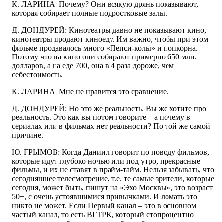
К. ЛАРИНА: Почему? Они всякую дрянь показывают,
которая собирает полные подростковые залы.
Д. ДОНДУРЕЙ: Кинотеатры давно не показывают кино,
кинотеатры продают киноеду. Им важно, чтобы при этом
фильме продавалось много «Пепси-колы» и попкорна.
Потому что на кино они собирают примерно 650 млн.
долларов, а на еде 700, она в 4 раза дороже, чем
себестоимость.
К. ЛАРИНА: Мне не нравится это сравнение.
Д. ДОНДУРЕЙ: Но это же реальность. Вы же хотите про
реальность. Это как вы потом говорите – а почему в
сериалах или в фильмах нет реальности? По той же самой
причине.
Ю. ГРЫМОВ: Когда Даниил говорит по поводу фильмов,
которые идут глубоко ночью или под утро, прекрасные
фильмы, и их не ставят в прайм-тайм. Нельзя забывать, что
сегодняшнее телесмотрение, т.е. те самые зрители, которые
сегодня, может быть, пишут на «Эхо Москвы», это возраст
50+, с очень устоявшимися привычками. И ломать это
никто не может. Если Первый канал – это в основном
частый канал, то есть ВГТРК, который стопроцентно