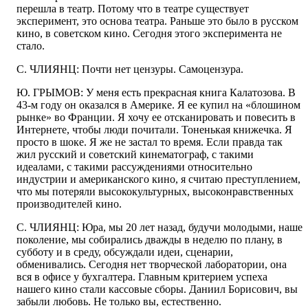
перешла в театр. Потому что в театре существует
эксперимент, это основа театра. Раньше это было в русском
кино, в советском кино. Сегодня этого эксперимента не
стало.
С. ЧЛИЯНЦ: Почти нет цензуры. Самоцензура.
Ю. ГРЫМОВ: У меня есть прекрасная книга Калатозова. В
43-м году он оказался в Америке. Я ее купил на «блошином
рынке» во Франции. Я хочу ее отсканировать и повесить в
Интернете, чтобы люди почитали. Тоненькая книжечка. Я
просто в шоке. Я же не застал то время. Если правда так
жил русский и советский кинематограф, с такими
идеалами, с такими рассуждениями относительно
индустрии и американского кино, я считаю преступлением,
что мы потеряли высококультурных, высоконравственных
производителей кино.
С. ЧЛИЯНЦ: Юра, мы 20 лет назад, будучи молодыми, наше
поколение, мы собирались дважды в неделю по плану, в
субботу и в среду, обсуждали идеи, сценарии,
обменивались. Сегодня нет творческой лаборатории, она
вся в офисе у бухгалтера. Главным критерием успеха
нашего кино стали кассовые сборы. Даниил Борисович, вы
забыли любовь. Не только вы, естественно.