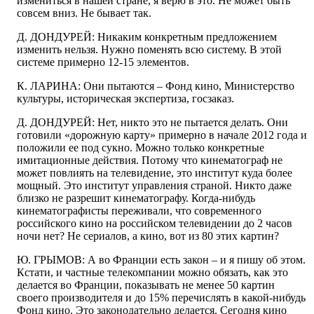
измениться в нашей стране, я верю в это. Не может быть
совсем вниз. Не бывает так.
Д. ДОНДУРЕЙ: Никаким конкретным предложением
изменить нельзя. Нужно поменять всю систему. В этой
системе примерно 12-15 элементов.
К. ЛАРИНА: Они пытаются – Фонд кино, Министерство
культуры, историческая экспертиза, госзаказ.
Д. ДОНДУРЕЙ: Нет, никто это не пытается делать. Они
готовили «дорожную карту» примерно в начале 2012 года и
положили ее под сукно. Можно только конкретные
имитационные действия. Потому что кинематограф не
может повлиять на телевидение, это институт куда более
мощный. Это институт управления страной. Никто даже
близко не разрешит кинематографу. Когда-нибудь
кинематографисты переживали, что современного
российского кино на российском телевидении до 2 часов
ночи нет? Не сериалов, а кино, вот из 80 этих картин?
Ю. ГРЫМОВ: А во Франции есть закон – и я пишу об этом.
Кстати, и частные телекомпании можно обязать, как это
делается во Франции, показывать не менее 50 картин
своего производителя и до 15% перечислять в какой-нибудь
Фонд кино. Это законодательно делается. Сегодня кино