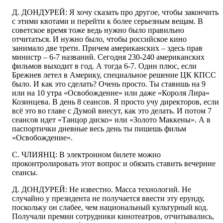
Д. ДОНДУРЕЙ: Я хочу сказать про другое, чтобы закончить
с этими квотами и перейти к более серьезным вещам. В
советское время тоже ведь нужно было правильно
отчитаться. И нужно было, чтобы российское кино
занимало две трети. Причем американских – здесь прав
министр – 6-7 названий. Сегодня 230-240 американских
фильмов выходит в год. А тогда 6-7. Один плюс, если
Брежнев летел в Америку, специальное решение ЦК КПСС
было. И как это сделать? Очень просто. Ты ставишь на 9
или на 10 утра «Освобождение» или даже «Короля Лира»
Козинцева. В день 8 сеансов. Я просто учу директоров, если
всё это во главе с Думой внесут, как это делать. И потом 7
сеансов идет «Танцор диско» или «Золото Маккены». А в
паспортички дневные весь день ты пишешь фильм
«Освобождение».
С. ЧЛИЯНЦ: В электронном билете можно
проконтролировать этот вопрос и обязать ставить вечерние
сеансы.
Д. ДОНДУРЕЙ: Не известно. Масса технологий. Не
случайно у президента не получается ввести эту ерунду,
поскольку он слабее, чем национальный культурный код.
Получали премии сотрудники кинотеатров, отчитывались,