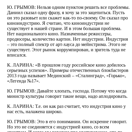
Ю. ГРЫМОВ: Нельзя одним пунктом решить все проблемы.
Даниил сказал одну фразу, я хочу за это зацепиться. Пусть
он это разовьет или скажет как-то по-своему. Он сказал про
киноиндустрию. Я считаю, что киноиндустрии не
существует в нашей стране. И в этом большая проблема.
Нет национального кино. Назначенные режиссеры,
продюсеры, количество картин. Нет индустрии. Индустрия
– это полный спектр от арт-хауса до мейнстрима. Этого не
существует. Этот рынок коррумпирован, и зритель туда не
вписался.
К. ЛАРИНА: «В прошлом году российское кино добилось
серьезных успехов». Примеры отечественных блокбастеров
2013 года называет Мединский – «Сталинград», «Горько»,
«Легенда №17».
Ю. ГРЫМОВ: Давайте хлопать, господа. Потому что когда
министр культуры говорит такие вещи, надо аплодировать.
К. ЛАРИНА: Т.е. он как раз считает, что индустрия кино у
нас есть, налажена широко.
Ю. ГРЫМОВ: Это в его понимании. Он искренне говорит.
Но это не соединяется с индустрией кино, со всем