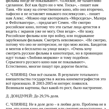
фильмы нигде не показывают». «Плоское, не талантливо
сделанное. Всё как будто ни о чем. Тоска», - пишет нам
Таня. «Не хожу на отечественное кино, ибо оно вторично,
пафосно и не оставляет никакого послевкусия», - пишет
нам Алекс. «Можно еще квотировать «Мерседесы», Малера
и Фейхтвангера», - предлагает Семен. «Не смотрю
российское кино, потому что эти сытые лица артистов я
видеть с экранов уже не могу. Они везде». «Не хожу.
Российские фильмы или про войну, или подражание
зарубежным фильмам. Смотреть невозможно». «Не смотрю,
потому что оно не интересное, не про мою жизнь. Бандитов
и ментов я бесплатно на улице вижу». «Очень хочу
смотреть русские фильмы в кинотеатрах, но в провинции
идут только «Любови-моркови» и тому подобное.
Серьезного русского кино нам не показывают».
Естественно, многие пишут про дорогие билеты.
С. ЧЛИЯНЦ: Они всё сказали. В результате тотального
вмешательства государства в жизнь кинематографистов это
всё произошло. В 2003-2005-м интерес появился.
Возникали картины, был какой-то рост, было настроение.
Д. ДОНДУРЕЙ: До 29,5% доля.
С. ЧЛИЯНЦ: Не в доле дело – в любви дело. Проблема не в
том, что наше кино не смотрят или смотрят недостаточно, а