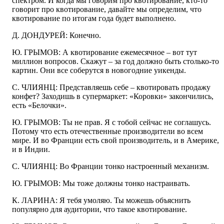
спектром. И когда мы говорим про квотирование, кто-то
говорит про квотирование, давайте мы определим, что
квотирование по итогам года будет выполнено.
Д. ДОНДУРЕЙ: Конечно.
Ю. ГРЫМОВ: А квотирование ежемесячное – вот тут
миллион вопросов. Скажут – за год должно быть столько-то
картин. Они все соберутся в новогодние уикенды.
С. ЧЛИЯНЦ: Представляешь себе – квотировать продажу
конфет? Заходишь в супермаркет: «Коровки» закончились,
есть «Белочки».
Ю. ГРЫМОВ: Ты не прав. Я с тобой сейчас не соглашусь.
Потому что есть отечественные производители во всем
мире. И во Франции есть свой производитель, и в Америке,
и в Индии.
С. ЧЛИЯНЦ: Во Франции тонко настроенный механизм.
Ю. ГРЫМОВ: Мы тоже должны тонко настраивать.
К. ЛАРИНА: Я тебя умоляю. Ты можешь объяснить
популярно для аудитории, что такое квотирование.