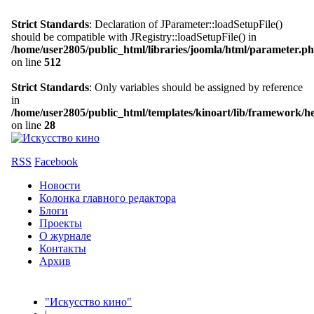
Strict Standards
: Declaration of JParameter::loadSetupFile()
should be compatible with JRegistry::loadSetupFile() in
/home/user2805/public_html/libraries/joomla/html/parameter.p
on line
512
Strict Standards
: Only variables should be assigned by reference
in
/home/user2805/public_html/templates/kinoart/lib/framework/h
on line
28
RSS
Facebook
Новости
Колонка главного редактора
Блоги
Проекты
О журнале
Контакты
Архив
"Искусство кино"