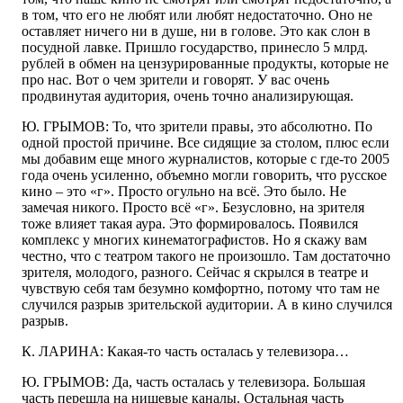
в том, что его не любят или любят недостаточно. Оно не
оставляет ничего ни в душе, ни в голове. Это как слон в
посудной лавке. Пришло государство, принесло 5 млрд.
рублей в обмен на цензурированные продукты, которые не
про нас. Вот о чем зрители и говорят. У вас очень
продвинутая аудитория, очень точно анализирующая.
Ю. ГРЫМОВ: То, что зрители правы, это абсолютно. По
одной простой причине. Все сидящие за столом, плюс если
мы добавим еще много журналистов, которые с где-то 2005
года очень усиленно, объемно могли говорить, что русское
кино – это «г». Просто огульно на всё. Это было. Не
замечая никого. Просто всё «г». Безусловно, на зрителя
тоже влияет такая аура. Это формировалось. Появился
комплекс у многих кинематографистов. Но я скажу вам
честно, что с театром такого не произошло. Там достаточно
зрителя, молодого, разного. Сейчас я скрылся в театре и
чувствую себя там безумно комфортно, потому что там не
случился разрыв зрительской аудитории. А в кино случился
разрыв.
К. ЛАРИНА: Какая-то часть осталась у телевизора…
Ю. ГРЫМОВ: Да, часть осталась у телевизора. Большая
часть перешла на нишевые каналы. Остальная часть