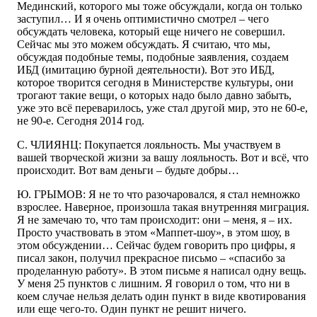
Мединский, которого мы тоже обсуждали, когда он только
заступил… И я очень оптимистично смотрел – чего
обсуждать человека, который еще ничего не совершил.
Сейчас мы это можем обсуждать. Я считаю, что мы,
обсуждая подобные темы, подобные заявления, создаем
ИБД (имитацию бурной деятельности). Вот это ИБД,
которое творится сегодня в Министерстве культуры, они
трогают такие вещи, о которых надо было давно забыть,
уже это всё переварилось, уже стал другой мир, это не 60-е,
не 90-е. Сегодня 2014 год.
С. ЧЛИЯНЦ: Покупается лояльность. Мы участвуем в
вашей творческой жизни за вашу лояльность. Вот и всё, что
происходит. Вот вам деньги – будьте добры…
Ю. ГРЫМОВ: Я не то что разочаровался, я стал немножко
взрослее. Наверное, произошла такая внутренняя миграция.
Я не замечаю то, что там происходит: они – меня, я – их.
Просто участвовать в этом «Маппет-шоу», в этом шоу, в
этом обсуждении… Сейчас будем говорить про цифры, я
писал закон, получил прекрасное письмо – «спасибо за
проделанную работу». В этом письме я написал одну вещь.
У меня 25 пунктов с лишним. Я говорил о том, что ни в
коем случае нельзя делать один пункт в виде квотирования
или еще чего-то. Один пункт не решит ничего.