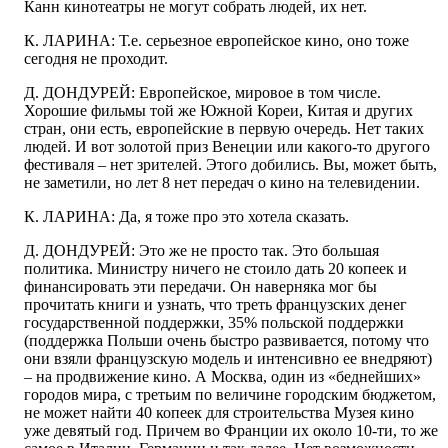
Канн кинотеатры не могут собрать людей, их нет.
К. ЛАРИНА: Т.е. серьезное европейское кино, оно тоже
сегодня не проходит.
Д. ДОНДУРЕЙ: Европейское, мировое в том числе.
Хорошие фильмы той же Южной Кореи, Китая и других
стран, они есть, европейские в первую очередь. Нет таких
людей. И вот золотой приз Венеции или какого-то другого
фестиваля – нет зрителей. Этого добились. Вы, может быть,
не заметили, но лет 8 нет передач о кино на телевидении.
К. ЛАРИНА: Да, я тоже про это хотела сказать.
Д. ДОНДУРЕЙ: Это же не просто так. Это большая
политика. Министру ничего не стоило дать 20 копеек и
финансировать эти передачи. Он наверняка мог бы
прочитать книги и узнать, что треть французских денег
государственной поддержки, 35% польской поддержки
(поддержка Польши очень быстро развивается, потому что
они взяли французскую модель и интенсивно ее внедряют)
– на продвижение кино. А Москва, один из «беднейших»
городов мира, с третьим по величине городским бюджетом,
не может найти 40 копеек для строительства Музея кино
уже девятый год. Причем во Франции их около 10-ти, то же