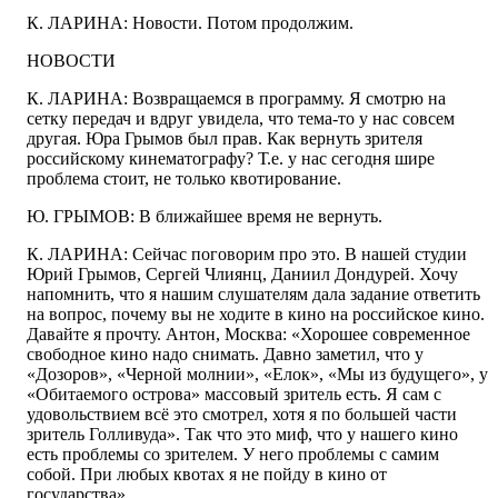
К. ЛАРИНА: Новости. Потом продолжим.
НОВОСТИ
К. ЛАРИНА: Возвращаемся в программу. Я смотрю на
сетку передач и вдруг увидела, что тема-то у нас совсем
другая. Юра Грымов был прав. Как вернуть зрителя
российскому кинематографу? Т.е. у нас сегодня шире
проблема стоит, не только квотирование.
Ю. ГРЫМОВ: В ближайшее время не вернуть.
К. ЛАРИНА: Сейчас поговорим про это. В нашей студии
Юрий Грымов, Сергей Члиянц, Даниил Дондурей. Хочу
напомнить, что я нашим слушателям дала задание ответить
на вопрос, почему вы не ходите в кино на российское кино.
Давайте я прочту. Антон, Москва: «Хорошее современное
свободное кино надо снимать. Давно заметил, что у
«Дозоров», «Черной молнии», «Елок», «Мы из будущего», у
«Обитаемого острова» массовый зритель есть. Я сам с
удовольствием всё это смотрел, хотя я по большей части
зритель Голливуда». Так что это миф, что у нашего кино
есть проблемы со зрителем. У него проблемы с самим
собой. При любых квотах я не пойду в кино от
государства».