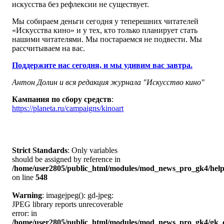
искусства без рефлексии не существует.
Мы собираем деньги сегодня у теперешних читателей
«Искусства кино» и у тех, кто только планирует стать
нашими читателями. Мы постараемся не подвести. Мы
рассчитываем на вас.
Поддержите нас сегодня, и мы удивим вас завтра.
Антон Долин и вся редакция журнала "Искусство кино"
Кампания по сбору средств
:
https://planeta.ru/campaigns/kinoart
Strict Standards
: Only variables
should be assigned by reference in
/home/user2805/public_html/modules/mod_news_pro_gk4/help
on line
548
Warning
: imagejpeg(): gd-jpeg:
JPEG library reports unrecoverable
error: in
/home/user2805/public_html/modules/mod_news_pro_gk4/gk_c