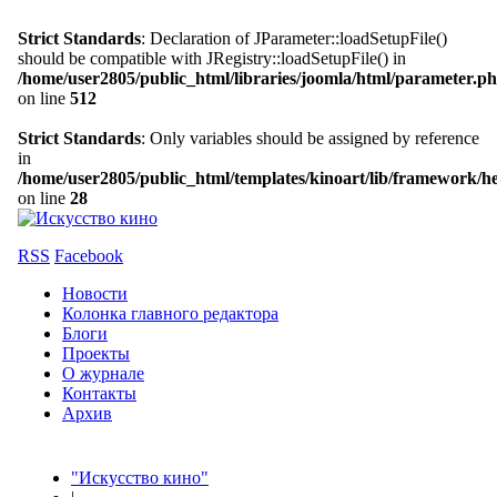
Strict Standards
: Declaration of JParameter::loadSetupFile()
should be compatible with JRegistry::loadSetupFile() in
/home/user2805/public_html/libraries/joomla/html/parameter.p
on line
512
Strict Standards
: Only variables should be assigned by reference
in
/home/user2805/public_html/templates/kinoart/lib/framework/h
on line
28
RSS
Facebook
Новости
Колонка главного редактора
Блоги
Проекты
О журнале
Контакты
Архив
"Искусство кино"