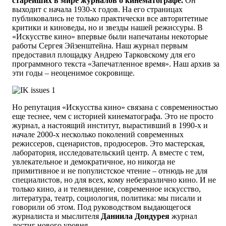
старейших в мире журналов о кинематографе.
Он
выходит с начала 1930-х годов. На его страницах
публиковались не только практически все авторитетные
критики и киноведы, но и звезды нашей режиссуры. В
«Искусстве кино» впервые были напечатаны некоторые
работы Сергея Эйзенштейна. Наш журнал первым
предоставил площадку Андрею Тарковскому для его
программного текста «Запечатленное время». Наш архив за
эти годы – неоценимое сокровище.
Но репутация «Искусства кино» связана с современностью
еще теснее, чем с историей кинематографа. Это не просто
журнал, а настоящий институт, вырастивший в 1990-х и
начале 2000-х несколько поколений современных
режиссеров, сценаристов, продюсеров. Это мастерская,
лаборатория, исследовательский центр. А вместе с тем,
увлекательное и демократичное, но никогда не
примитивное и не популистское чтение – отнюдь не для
специалистов, но для всех, кому небезразлично кино. И не
только кино, а и телевидение, современное искусство,
литература, театр, социология, политика: мы писали и
говорили об этом. Под руководством выдающегося
журналиста и мыслителя
Даниила Дондурея
журнал
достиг нового уровня.