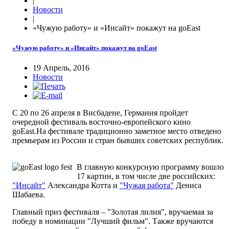
|
Новости
|
«Чужую работу» и «Инсайт» покажут на goEast
«Чужую работу» и «Инсайт» покажут на goEast
19 Апрель, 2016
Новости
С 20 по 26 апреля в Висбадене, Германия пройдет
очередной фестиваль восточно-европейского кино
goEast.На фестивале традиционно заметное место отведено
премьерам из России и стран бывших советских республик.
В главную конкурсную программу вошло
17 картин, в том числе две российских:
"Инсайт"
Александра Котта и
"Чужая работа"
Дениса
Шабаева.
Главный приз фестиваля – "Золотая лилия", вручаемая за
победу в номинации "Лучший фильм". Также вручаются