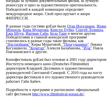
награды за лучший документальный фильм, за лучшую
режиссуру и приз за художественную оригинальность.
Победителей в каждой номинации определяeт
международное жюри. Свой приз вручает и жюри
ФИПРЕССИ.
В разные годы гостями goEast были
Отар Иоселиани
,
Иржи
Менцель
,
Кира Муратова
,
Кристи Пуйю
,
Сергей Лозница
,
Ежи Штур
,
Иштван Сабо
,
Бела Тарр
и многие другие.
Победителями в главной конкурсной программе
становились в разные годы такие фильмы, как
"Настройщик"
Киры Муратовой,
"Прогульщики"
Левана
Когуашвили,
"Кочегар"
Алексея Балабанова,
"Ида"
Павла
Павликовского и другие.
Кинофестиваль goEast был основан в 2001 году директором
Института немецкого кино (Deutsches Filminstitut)
директором Клаудией Диллманн и художественным
руководителей Светланой Сикорой. С 2010 года на посту
директора фестиваля и его художественного руководителя
работает Габи Бабич.
Подробности о программе и расписании: официальный
сайт фестиваля
http://www.filmfestival-goeast.de/
.