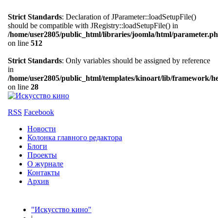
Strict Standards
: Declaration of JParameter::loadSetupFile()
should be compatible with JRegistry::loadSetupFile() in
/home/user2805/public_html/libraries/joomla/html/parameter.p
on line
512
Strict Standards
: Only variables should be assigned by reference
in
/home/user2805/public_html/templates/kinoart/lib/framework/h
on line
28
RSS
Facebook
Новости
Колонка главного редактора
Блоги
Проекты
О журнале
Контакты
Архив
"Искусство кино"