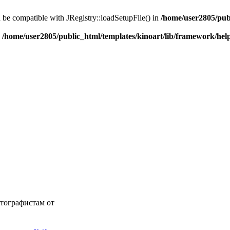
d be compatible with JRegistry::loadSetupFile() in
/home/user2805/pub
n
/home/user2805/public_html/templates/kinoart/lib/framework/hel
тографистам от