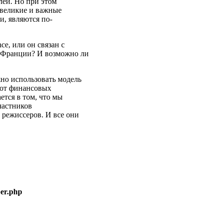
лей. Но при этом
 великие и важные
, являются по-
e, или он связан с
 Франции? И возможно ли
жно использовать модель
т от финансовых
ется в том, что мы
частников
 режиссеров. И все они
er.php