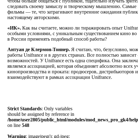
чтобы больше общаться с публикой, тщательно изучать зрите
следовать своему замыслу и творческому мышлению. Самые
фильмы — те, что затрагивают внутренние ожидания публики
настоящему авторскими.
«ИК».
Как вы считаете, можно ли тиражировать опыт Unifranc
особыми условиями, с уникальным существованием кино во
в России применять подобный способ работы?
Антуан де Клермон-Тоннер.
Я считаю, что, безусловно, мо
работы Unifrance и в других странах. Все полностью зависи
возможностей. У Unifrance есть одна специфика. Она заключа
являемся ассоциацией, которая объединяет абсолютно всех у
кинопроизводства и проката: продюсеров, дистрибьюторов и
взаимодействуют в рамках ассоциации Unifrance.
Strict Standards
: Only variables
should be assigned by reference in
/home/user2805/public_html/modules/mod_news_pro_gk4/help
on line
548
Warning
: imagejpeg(): gd-jpeg: