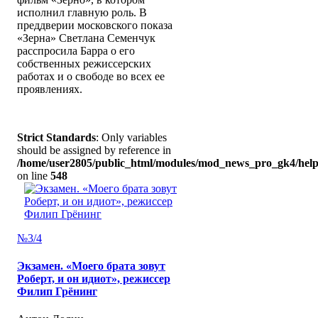
исполнил главную роль. В
преддверии московского показа
«Зерна» Светлана Семенчук
расспросила Барра о его
собственных режиссерских
работах и о свободе во всех ее
проявлениях.
Strict Standards
: Only variables
should be assigned by reference in
/home/user2805/public_html/modules/mod_news_pro_gk4/help
on line
548
№3/4
Экзамен. «Моего брата зовут
Роберт, и он идиот», режиссер
Филип Грёнинг