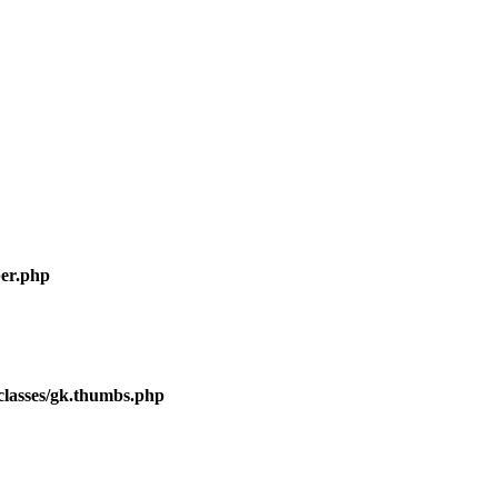
er.php
lasses/gk.thumbs.php