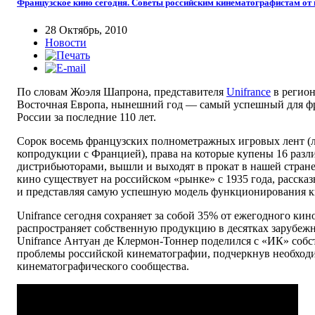
Французское кино сегодня. Советы российским кинематографистам от п
28 Октябрь, 2010
Новости
По словам Жоэля Шапрона, представителя
Unifrance
в регион
Восточная Европа, нынешний год — самый успешный для фр
России за последние 110 лет.
Сорок восемь французских полнометражных игровых лент (
копродукции с Францией), права на которые купены 16 раз
дистрибьюторами, вышли и выходят в прокат в нашей стране
кино существует на российском «рынке» с 1935 года, расска
и представляя самую успешную модель функционирования к
Unifrance сегодня сохраняет за собой 35% от ежегодного ки
распространяет собственную продукцию в десятках зарубежн
Unifrance Антуан де Клермон-Тоннер поделился с «ИК» собс
проблемы российской кинематографии, подчеркнув необход
кинематографического сообщества.