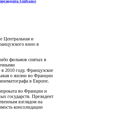
резидента Unifrance
е Центральная и
анцузского кино в
либо фильмов снятых в
личными
 в 2010 году. Французское
зывая о жизни во Франции
инематографа в Европе.
нопроката во Франции и
ых государств. Президент
твенным взглядом на
имость консолидации