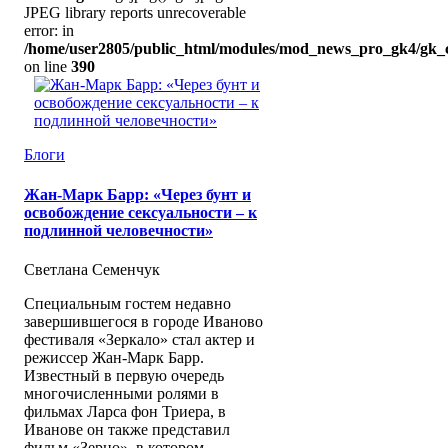
JPEG library reports unrecoverable
error: in
/home/user2805/public_html/modules/mod_news_pro_gk4/gk_c
on line
390
Блоги
Жан-Марк Барр: «Через бунт и
освобождение сексуальности – к
подлинной человечности»
Светлана Семенчук
Специальным гостем недавно
завершившегося в городе Иваново
фестиваля «Зеркало» стал актер и
режиссер Жан-Марк Барр.
Известный в первую очередь
многочисленными ролями в
фильмах Ларса фон Триера, в
Иванове он также представил
фильм «Зерно», в котором