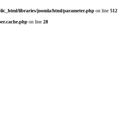
lic_html/libraries/joomla/html/parameter.php
on line
512
per.cache.php
on line
28