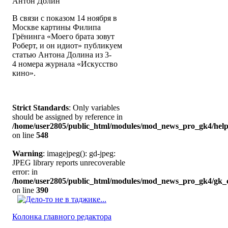
Антон Долин
В связи с показом 14 ноября в
Москве картины Филипа
Грёнинга «Моего брата зовут
Роберт, и он идиот» публикуем
статью Антона Долина из 3-
4 номера журнала «Искусство
кино».
Strict Standards
: Only variables
should be assigned by reference in
/home/user2805/public_html/modules/mod_news_pro_gk4/help
on line
548
Warning
: imagejpeg(): gd-jpeg:
JPEG library reports unrecoverable
error: in
/home/user2805/public_html/modules/mod_news_pro_gk4/gk_c
on line
390
Колонка главного редактора