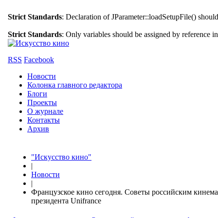
Strict Standards
: Declaration of JParameter::loadSetupFile() shoul
Strict Standards
: Only variables should be assigned by reference i
RSS
Facebook
Новости
Колонка главного редактора
Блоги
Проекты
О журнале
Контакты
Архив
"Искусство кино"
|
Новости
|
Французское кино сегодня. Советы российским кинема
президента Unifrance