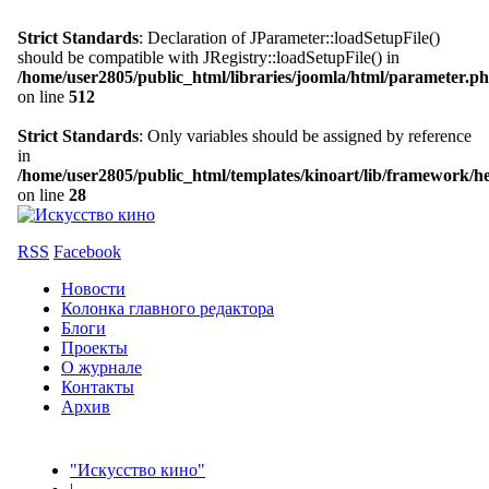
Strict Standards
: Declaration of JParameter::loadSetupFile()
should be compatible with JRegistry::loadSetupFile() in
/home/user2805/public_html/libraries/joomla/html/parameter.p
on line
512
Strict Standards
: Only variables should be assigned by reference
in
/home/user2805/public_html/templates/kinoart/lib/framework/h
on line
28
RSS
Facebook
Новости
Колонка главного редактора
Блоги
Проекты
О журнале
Контакты
Архив
"Искусство кино"