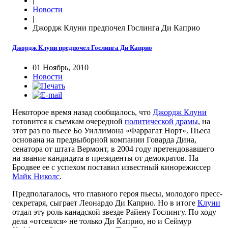
|
Новости
|
Джордж Клуни предпочел Гослинга Ди Каприо
Джордж Клуни предпочел Гослинга Ди Каприо
01 Ноябрь, 2010
Новости
Некоторое время назад сообщалось, что
Джордж Клуни
готовится к съемкам очередной
политической драмы
, на
этот раз по пьесе Бо Уиллимона «Фаррагат Норт». Пьеса
основана на предвыборной компании Говарда Дина,
сенатора от штата Вермонт, в 2004 году претендовавшего
на звание кандидата в президенты от демократов. На
Бродвее ее с успехом поставил известный кинорежиссер
Майк Николс
.
Предполагалось, что главного героя пьесы, молодого пресс-
секретаря, сыграет Леонардо Ди Каприо. Но в итоге
Клуни
отдал эту роль канадской звезде Райену Гослингу. По ходу
дела «отсеялся» не только Ди Каприо, но и Сеймур