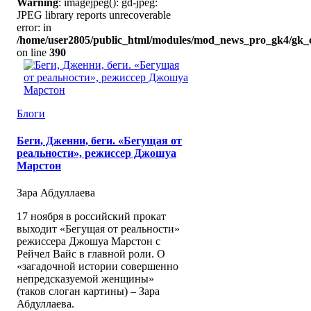
Warning
: imagejpeg(): gd-jpeg:
JPEG library reports unrecoverable
error: in
/home/user2805/public_html/modules/mod_news_pro_gk4/gk_c
on line
390
Блоги
Беги, Дженни, беги. «Бегущая от
реальности», режиссер Джошуа
Марстон
Зара Абдуллаева
17 ноября в российский прокат
выходит «Бегущая от реальности»
режиссера Джошуа Марстон с
Рейчел Вайс в главной роли. О
«загадочной истории совершенно
непредсказуемой женщины»
(таков слоган картины) – Зара
Абдуллаева.