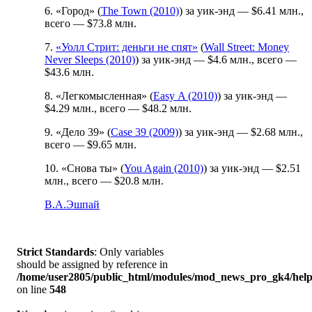
6. «Город» (
The Town (2010)
) за уик-энд — $6.41 млн.,
всего — $73.8 млн.
7.
«Уолл Стрит: деньги не спят»
(
Wall Street: Money
Never Sleeps (2010)
) за уик-энд — $4.6 млн., всего —
$43.6 млн.
8. «Легкомысленная» (
Easy A (2010)
) за уик-энд —
$4.29 млн., всего — $48.2 млн.
9. «Дело 39» (
Case 39 (2009)
) за уик-энд — $2.68 млн.,
всего — $9.65 млн.
10. «Снова ты» (
You Again (2010)
) за уик-энд — $2.51
млн., всего — $20.8 млн.
В.А.Эшпай
Strict Standards
: Only variables
should be assigned by reference in
/home/user2805/public_html/modules/mod_news_pro_gk4/help
on line
548