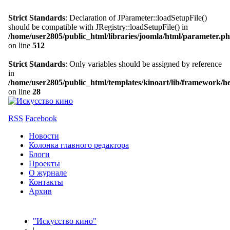
Strict Standards
: Declaration of JParameter::loadSetupFile()
should be compatible with JRegistry::loadSetupFile() in
/home/user2805/public_html/libraries/joomla/html/parameter.p
on line
512
Strict Standards
: Only variables should be assigned by reference
in
/home/user2805/public_html/templates/kinoart/lib/framework/h
on line
28
RSS
Facebook
Новости
Колонка главного редактора
Блоги
Проекты
О журнале
Контакты
Архив
"Искусство кино"