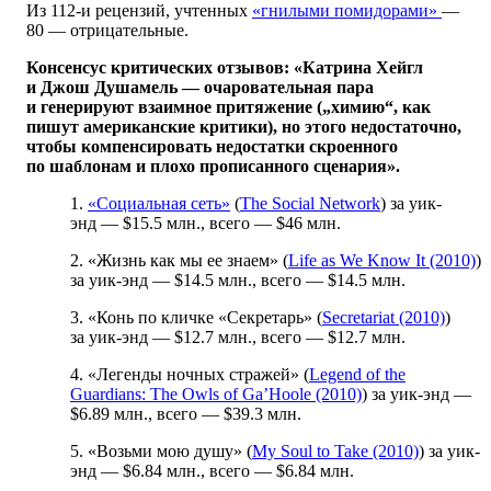
Из 112-и рецензий, учтенных
«гнилыми помидорами»
—
80 — отрицательные.
Консенсус критических отзывов: «Катрина Хейгл
и Джош Душамель — очаровательная пара
и генерируют взаимное притяжение („химию“, как
пишут американские критики), но этого недостаточно,
чтобы компенсировать недостатки скроенного
по шаблонам и плохо прописанного сценария».
1.
«Социальная сеть»
(
The Social Network
) за уик-
энд — $15.5 млн., всего — $46 млн.
2. «Жизнь как мы ее знаем» (
Life as We Know It (2010)
)
за уик-энд — $14.5 млн., всего — $14.5 млн.
3. «Конь по кличке «Секретарь» (
Secretariat (2010)
)
за уик-энд — $12.7 млн., всего — $12.7 млн.
4. «Легенды ночных стражей» (
Legend of the
Guardians: The Owls of Ga’Hoole (2010)
) за уик-энд —
$6.89 млн., всего — $39.3 млн.
5. «Возьми мою душу» (
My Soul to Take (2010)
) за уик-
энд — $6.84 млн., всего — $6.84 млн.