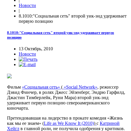
|
Новости
|
8.1010:"Социальная сеть" второй уик-энд удерживает
первую позицию
8.1010:"Социальная сеть" второй уик-энд удерживает первую
позицию
13 Октябрь, 2010
Новости
Фильм
«Социальная сеть»
(
«Social Network»
, режиссер
Дэвид Финчер, в ролях Джесс Эйзенберг, Эндрю Гарфилд,
Джастин Тимберлейк, Руни Мара) второй уик-энд
удерживает первую позицию североамериканского
киночарта.
Претендовавшая на лидерство в прокате комедия «Жизнь
как мы ее знаем» (
Life as We Know It (2010)
)
с
Катриной
Хейгл
в главной роли, не получила одобрения у критиков.