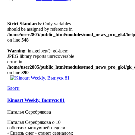
Strict Standards
: Only variables
should be assigned by reference in
/home/user2805/public_html/modules/mod_news_pro_gk4/help
on line
548
Warning
: imagejpeg(): gd-jpeg:
JPEG library reports unrecoverable
error: in
/home/user2805/public_html/modules/mod_news_pro_gk4/gk_c
on line
390
Блоги
Kinoart Weekly. Выпуск 81
Наталья Серебрякова
Наталья Серебрякова о 10
событиях минувшей недели:
«Сквозь снег» станет сериалом;