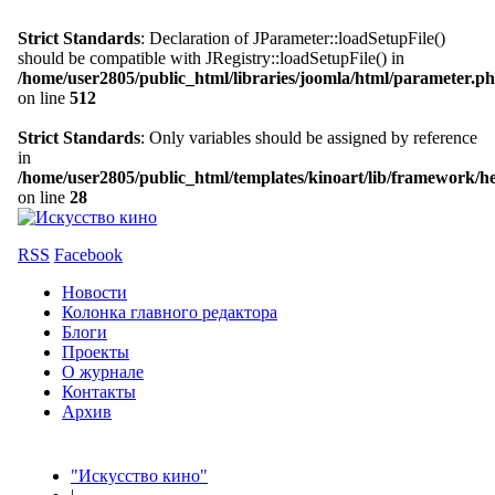
Strict Standards
: Declaration of JParameter::loadSetupFile()
should be compatible with JRegistry::loadSetupFile() in
/home/user2805/public_html/libraries/joomla/html/parameter.p
on line
512
Strict Standards
: Only variables should be assigned by reference
in
/home/user2805/public_html/templates/kinoart/lib/framework/h
on line
28
RSS
Facebook
Новости
Колонка главного редактора
Блоги
Проекты
О журнале
Контакты
Архив
"Искусство кино"