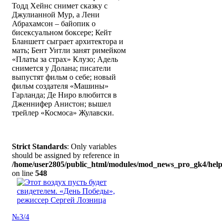
Тодд Хейнс снимет сказку с
Джулианной Мур, а Лени
Абрахамсон – байопик о
бисексуальном боксере; Кейт
Бланшетт сыграет архитектора и
мать; Бент Уитли занят римейком
«Платы за страх» Клузо; Адель
снимется у Долана; писатели
выпустят фильм о себе; новый
фильм создателя «Машины»
Гарланда; Де Ниро влюбится в
Дженнифер Анистон; вышел
трейлер «Космоса» Жулавски.
Strict Standards
: Only variables
should be assigned by reference in
/home/user2805/public_html/modules/mod_news_pro_gk4/help
on line
548
№3/4