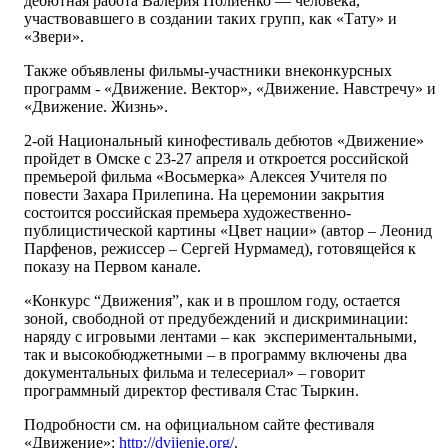
дебютная работа Валерия Полиенко — человека,
участвовавшего в создании таких групп, как «Тату» и
«Звери».
Также объявлены фильмы-участники внеконкурсных
программ - «Движение. Вектор», «Движение. Навстречу» и
«Движение. Жизнь».
2-ой Национальный кинофестиваль дебютов «Движение»
пройдет в Омске с 23-27 апреля и откроется российской
премьерой фильма «Восьмерка» Алексея Учителя по
повести Захара Прилепина. На церемонии закрытия
состоится российская премьера художественно-
публицистической картины «Цвет нации» (автор – Леонид
Парфенов, режиссер – Сергей Нурмамед), готовящейся к
показу на Первом канале.
«Конкурс “Движения”, как и в прошлом году, остается
зоной, свободной от предубеждений и дискриминации:
наряду с игровыми лентами – как экспериментальными,
так и высокобюджетными – в программу включены два
документальных фильма и телесериал» – говорит
программный директор фестиваля Стас Тыркин.
Подробности см. на официальном сайте фестиваля
«Движение»:
http://dvijenie.org/
.