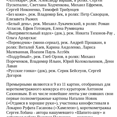
«Аптекарь», реж. Александр Баршак, в ролях: Сергей
Пускепалис, Светлана Ходченкова, Михаил Ефремов,
Сергей Никоненко, Тимофей Трибунцев
«Без кожи», реж. Владимир Бек, в ролях: Петр Скворцов,
Елизавета Рыжих
«Белый день», реж. Михаил Лукачевский, в ролях: Роман
Атласов, Ефим Готовцев, Елена Румянцева
«Выпрямительный вздох» (док.), реж. Никита Тихонов-Рау ,
Ольга Арлаускас
«Переводчик» (мини-сериал), реж. Андрей Прошкин, в
ролях: Виталий Хаев, Карина Андоленко, Лариса
Малеванная, Йоахим Пауль Ассбёк
«Поддубный», реж. Глеб Орлов, в ролях: Михаил
Пореченков, Владимир Ильин, Юрий Колокольников, Дени
Лаван
«Русские гонки» (док), реж. Серик Бейсеуов, Сергей
Догоров
Премьерными являются и 9 из 11 картин, отобранных для
короткометражного конкурса его куратором Антоном
Сазоновым. В их числе новейшие ленты уже снявших свои
первые полнометражные картины Наталии Новик
(«Отдамся в хорошие руки»), участника кинофестиваля в
Локарно Руфата Гасанова («Хамелеон»), короткометражка
Сергея Лобана - автора нашумевшего «Шапито-шоу» и