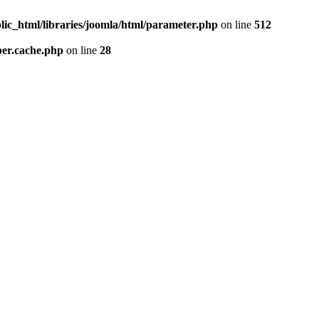
lic_html/libraries/joomla/html/parameter.php
on line
512
per.cache.php
on line
28