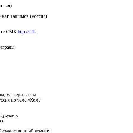
оссия)
инат Ташимов (Россия)
айте СМК
http://siff-
аграды:
ы, мастер-классы
ссия по теме «Кому
Сухуме в
ра.
Государственный комитет