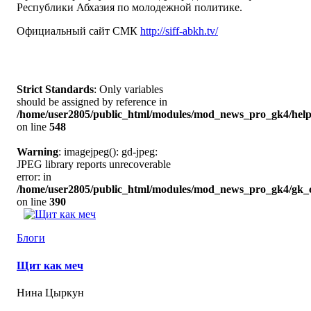
Республики Абхазия по молодежной политике.
Официальный сайт СМК
http://siff-abkh.tv/
Strict Standards
: Only variables
should be assigned by reference in
/home/user2805/public_html/modules/mod_news_pro_gk4/help
on line
548
Warning
: imagejpeg(): gd-jpeg:
JPEG library reports unrecoverable
error: in
/home/user2805/public_html/modules/mod_news_pro_gk4/gk_c
on line
390
Блоги
Щит как меч
Нина Цыркун