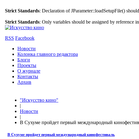
Strict Standards
: Declaration of JParameter::loadSetupFile() shoul
Strict Standards
: Only variables should be assigned by reference i
RSS
Facebook
Новости
Колонка главного редактора
Блоги
Проекты
О журнале
Контакты
Архив
"Искусство кино"
|
Новости
|
В Сухуме пройдет первый международный кинофестив
В Сухуме пройдет первый международный кинофестиваль