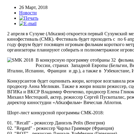
26 Март, 2018
Новости
2 апреля в Сухуме (Абхазия) откроется первый Сухумский 
кинофестиваль (СМК). Фестиваль будет проходить с по 6 апр
году форум будет посвящен игровым фильмам короткого метр
организаторы планируют собирать и полнометражное игрово
В конкурсную программу отобраны 32 фильма,
России, странах Западной Европы (Бельгии, В
Италии, Испании, Франции и др.), а также в Узбекистане, 
Конкурсантов будет оценивать жюри, которое возглавила реж
продюсер Анна Меликян. Также в жюри вошли режиссер, сце
ВГИКа и ВКСР Владимир Фенченко, продюсер Елена Гликман
Михаил Местецкий, актер, режиссер Сергей Пускепалис, реж
директор киностудии «Абхазфильм» Вячеслав Аблотия.
Шорт-лист конкурсной программы СМК-2018:
01. "Recall" - режиссер Даниэль Рейх (Венгрия)
02. "Regard" - режиссер Чарльз Граммаре (Франция)
03. "BOT" - режиссер Даниэль Хоффманн (Германия)