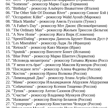
04. "Someone" - режиссер Марко Гадж (Германия)
05. "Birthday" - режиссер Альберто Виаваттене (Италия)
06. "The Other Side Of Dooman River" - режиссер Сивонг Бэ
07. "Occupation: Killer" - режиссер Walid Ayoub (Марокко)
08. "Black Mamba" - режиссер Амель Гуэллати (Тунис)
09. "A Father's Day" - режиссер Мэт Джонс (Великобритания)
10. "The Ordinary Man" - режиссер Жюльен Трюссон (Бельгия
11. "А New Home" - режиссер Жига Вирк (Словения)
12. "Speed/Dating" - режисеры Даниэль Брунет Николя Дуст 
13. "Les Miserables" - режиссер Ладж Ли (Франция)
14. "Retouch" - режиссер Кавэ Мазери (Иран)
15. "Sputnik" - режиссер Виесенте Бонет (Испания)
16. "Blue Peter" - режиссер Марко Шантич (Хорватия)
17. "Исповедь мизантропа" - режиссер Татьяна Жукова (Росс
18. "У меня есть брат" - режиссер Максим Кузнецов (Россия)
19. "Последнее лето" - режиссер Алина Фадеева (Россия)
20. "Костик" - режиссер Ирина Волкова (Россия)
21. "Лимонадный Джо" - режиссер Атана Агрба (Абхазия)
22. "Мама" - режиссеры Ильхамджанов Абдуазим Абдурахман
23. "Собачатина" - режиссер Ксения Тищенко (Россия)
24. "Тупик" - режиссер Антон Сазонов (Россия)
25. "Счастье" - режиссер Владимир Мункуев (Россия)
26. "Название" - режиссер Виктор Беланов (Россия)
27. "Суперприз" - режиссер Константин Челидзе (Россия)