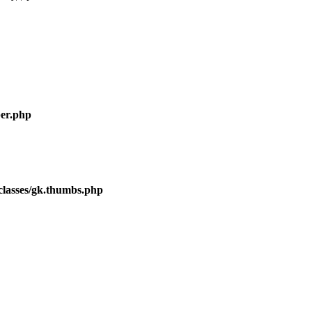
er.php
lasses/gk.thumbs.php