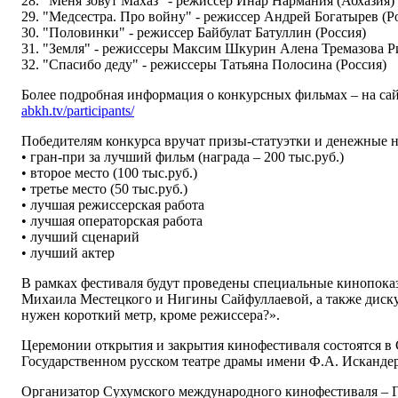
28. "Меня зовут Махаз" - режиссёр Инар Нармания (Абхазия)
29. "Медсестра. Про войну" - режиссер Андрей Богатырев (Р
30. "Половинки" - режиссер Байбулат Батуллин (Россия)
31. "Земля" - режиссеры Максим Шкурин Алена Тремазова Р
32. "Спасибо деду" - режиссеры Татьяна Полосина (Россия)
Более подробная информация о конкурсных фильмах – на с
abkh.tv/participants/
Победителям конкурса вручат призы-статуэтки и денежные н
• гран-при за лучший фильм (награда – 200 тыс.руб.)
• второе место (100 тыс.руб.)
• третье место (50 тыс.руб.)
• лучшая режиссерская работа
• лучшая операторская работа
• лучший сценарий
• лучший актер
В рамках фестиваля будут проведены специальные кинопоказ
Михаила Местецкого и Нигины Сайфуллаевой, а также диску
нужен короткий метр, кроме режиссера?».
Церемонии открытия и закрытия кинофестиваля состоятся в 
Государственном русском театре драмы имени Ф.А. Исканде
Организатор Сухумского международного кинофестиваля – 