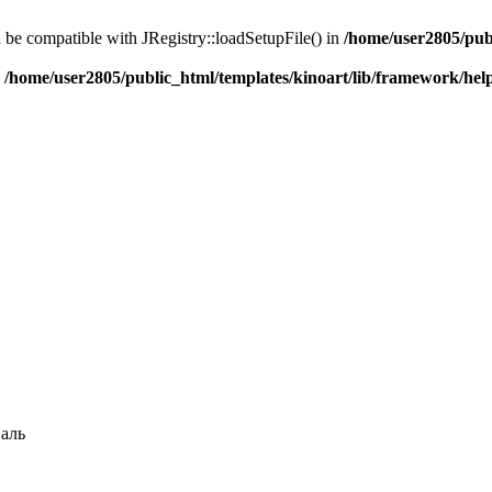
d be compatible with JRegistry::loadSetupFile() in
/home/user2805/pub
n
/home/user2805/public_html/templates/kinoart/lib/framework/hel
аль