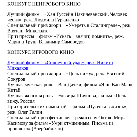
КОНКУРС НЕИГРОВОГО КИНО
Лучший фильм – «Хан Гуссейн Нахичеванский. Человек
чести», реж. Людмила Гуркаленко
Специальный
приз жюри – «Умереть в Сталинграде», реж.
Вахтанг Микеладзе
Приз прессы – фильм «Искать – значит, помнить», реж.
Марина Труш, Владимир Самородов
КОНКУРС ИГРОВОГО КИНО
Лучший фильм – «Солнечный удар», реж. Никита
Михалков
Специальный приз жюри – «Цель вижу», реж. Евгений
Сокуров
Лучшая мужская роль – Ван Дачжи, фильм «Я не Ван Мао»,
Китай
Лучшая женская роль – Эльвира Шияпова, фильм «Цель
вижу, Россия
Приз зрительских симпатий – фильм «Путевка в жизнь»,
реж. Олег Галин
Специальный
приз фестиваля – режиссеру Октаю Мир-
Касимову за фильм «Умри отмщенным. Письма из
прошлого» (Азербайджан)