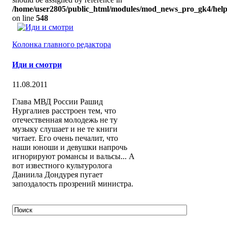
/home/user2805/public_html/modules/mod_news_pro_gk4/help
on line
548
Колонка главного редактора
Иди и смотри
11.08.2011
Глава МВД России Рашид
Нургалиев расстроен тем, что
отечественная молодежь не ту
музыку слушает и не те книги
читает. Его очень печалит, что
наши юноши и девушки напрочь
игнорируют романсы и вальсы... А
вот известного культуролога
Даниила Дондурея пугает
запоздалость прозрений министра.