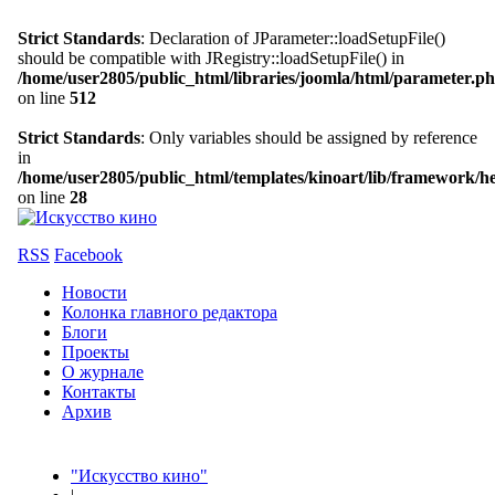
Strict Standards
: Declaration of JParameter::loadSetupFile()
should be compatible with JRegistry::loadSetupFile() in
/home/user2805/public_html/libraries/joomla/html/parameter.p
on line
512
Strict Standards
: Only variables should be assigned by reference
in
/home/user2805/public_html/templates/kinoart/lib/framework/h
on line
28
RSS
Facebook
Новости
Колонка главного редактора
Блоги
Проекты
О журнале
Контакты
Архив
"Искусство кино"