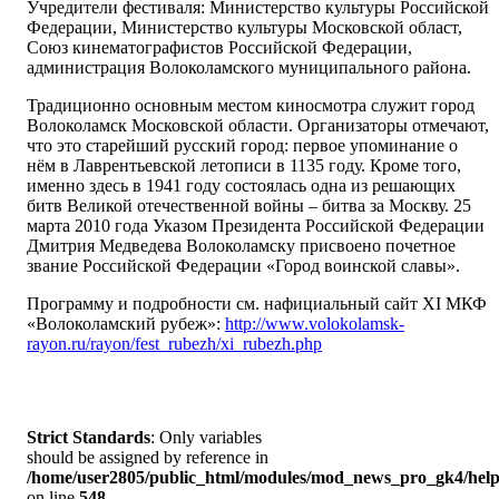
Учредители фестиваля: Министерство культуры Российской
Федерации, Министерство культуры Московской област,
Союз кинематографистов Российской Федерации,
администрация Волоколамского муниципального района.
Традиционно основным местом киносмотра служит город
Волоколамск Московской области. Организаторы отмечают,
что это старейший русский город: первое упоминание о
нём в Лаврентьевской летописи в 1135 году. Кроме того,
именно здесь в 1941 году состоялась одна из решающих
битв Великой отечественной войны – битва за Москву. 25
марта 2010 года Указом Президента Российской Федерации
Дмитрия Медведева Волоколамску присвоено почетное
звание Российской Федерации «Город воинской славы».
Программу и подробности см. нафициальный сайт XI МКФ
«Волоколамский рубеж»:
http://www.volokolamsk-
rayon.ru/rayon/fest_rubezh/xi_rubezh.php
Strict Standards
: Only variables
should be assigned by reference in
/home/user2805/public_html/modules/mod_news_pro_gk4/help
on line
548