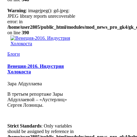
Warning
: imagejpeg(): gd-jpeg:
JPEG library reports unrecoverable
error: in
/home/user2805/public_html/modules/mod_news_pro_gk4/gk_c
on line
390
Блоги
Венеция-2016. Индустрия
Холокоста
Зара Абдуллаева
В третьем репортаже Зары
Абдуллаевой – «Аустерлиц»
Сергея Лозницы.
Strict Standards
: Only variables
should be assigned by reference in
/home/user2805/public_html/modules/mod_news_pro_gk4/help