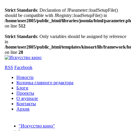
Strict Standards
: Declaration of JParameter::loadSetupFile()
should be compatible with JRegistry::loadSetupFile() in
/home/user2805/public_html/libraries/joomla/html/parameter.p
on line
512
Strict Standards
: Only variables should be assigned by reference
in
/home/user2805/public_html/templates/kinoart/lib/framework/h
on line
28
RSS
Facebook
Новости
Колонка главного редактора
Блоги
Проекты
О журнале
Контакты
Архив
"Искусство кино"