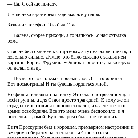
— Да. Я сейчас приеду.
И еще некоторое время задержалась у папы.
Зазвонил телефон. Это был Стас.
— Валена, скорее приходи, а то напьюсь. У нас бутылка
рома.
Стас не был склонен к спиртному, а тут начал выпивать, и
довольно сильно. Думаю, это было связано с закрытием
картины Бориса Фрумина «Ошибки юности», на которую
он делал ставку.
— После этого фильма я прослав-люсь ! — говорил он. —
Вот посмотришь! И ты будешь гордиться мной.
Но фильм положили на полку. Это было потрясением для
всей группы, а для Стаса просто трагедией. К тому же он
страдал гипертонией с юношеских лет, из-за чего его от
армии освободили. Все это меня очень беспокоило, и я
поспешила домой. Бутылка рома была почти допита.
Витя Проскурин был в хорошем, премьерном настроении и
вечером собирался на спектакль, а Стас казался