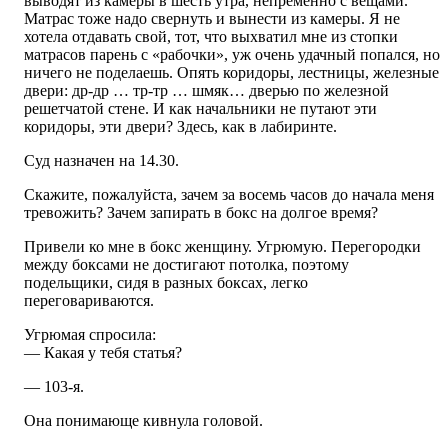
выводят из камеры в шесть утра, непременно с вещами.
Матрас тоже надо свернуть и вынести из камеры. Я не
хотела отдавать свой, тот, что выхватил мне из стопки
матрасов парень с «рабочки», уж очень удачный попался, но
ничего не поделаешь. Опять коридоры, лестницы, железные
двери: др-др … тр-тр … шмяк… дверью по железной
решетчатой стене. И как начальники не путают эти
коридоры, эти двери? Здесь, как в лабиринте.
Суд назначен на 14.30.
Скажите, пожалуйста, зачем за восемь часов до начала меня
тревожить? Зачем запирать в бокс на долгое время?
Привели ко мне в бокс женщину. Угрюмую. Перегородки
между боксами не достигают потолка, поэтому
подельщики, сидя в разных боксах, легко
переговариваются.
Угрюмая спросила:
— Какая у тебя статья?
— 103-я.
Она понимающе кивнула головой.