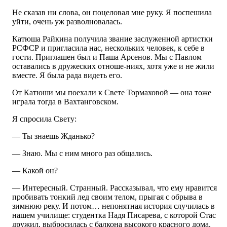
Не сказав ни слова, он поцеловал мне руку. Я поспешила
уйти, очень уж разволновалась.
Катюша Райкина получила звание заслуженной артистки
РСФСР и пригласила нас, нескольких человек, к себе в
гости. Приглашен был и Паша Арсенов. Мы с Павлом
оставались в дружеских отноше-ниях, хотя уже и не жили
вместе. Я была рада видеть его.
От Катюши мы поехали к Свете Тормаховой — она тоже
играла тогда в Вахтанговском.
Я спросила Свету:
— Ты знаешь Жданько?
— Знаю. Мы с ним много раз общались.
— Какой он?
— Интересный. Странный. Рассказывал, что ему нравится
пробивать тонкий лед своим телом, прыгая с обрыва в
зимнюю реку. И потом… непонятная история случилась в
нашем училище: студентка Надя Писарева, с которой Стас
дружил, выбросилась с балкона высокого красного дома,