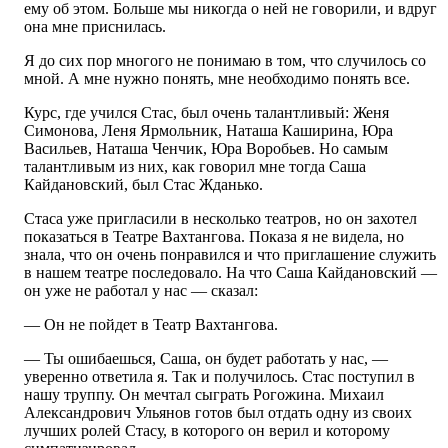
ему об этом. Больше мы никогда о ней не говорили, и вдруг
она мне приснилась.
Я до сих пор многого не понимаю в том, что случилось со
мной. А мне нужно понять, мне необходимо понять все.
Курс, где учился Стас, был очень талантливый: Женя
Симонова, Леня Ярмольник, Наташа Каширина, Юра
Васильев, Наташа Ченчик, Юра Воробьев. Но самым
талантливым из них, как говорил мне тогда Саша
Кайдановский, был Стас Жданько.
Стаса уже пригласили в несколько театров, но он захотел
показаться в Театре Вахтангова. Показа я не видела, но
знала, что он очень понравился и что приглашение служить
в нашем театре последовало. На что Саша Кайдановский —
он уже не работал у нас — сказал:
— Он не пойдет в Театр Вахтангова.
— Ты ошибаешься, Саша, он будет работать у нас, —
уверенно ответила я. Так и получилось. Стас поступил в
нашу труппу. Он мечтал сыграть Рогожина. Михаил
Александрович Ульянов готов был отдать одну из своих
лучших ролей Стасу, в которого он верил и которому