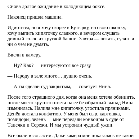
Снова долгое ожидание в холоднющем боксе.
Наконец пришла машина.
Идиотизм, но я хочу скорее в Бутырку, на свою шконку,
хочу выпить кипяточку сладкого, а вечером слушать
дивный голос из круглой башни. Завтра — читать, гулять и
ни о чем не думать.
Ввели в камеру.
— Ну? Как? — интересуются все сразу.
— Народу в зале много… душно очень.
— А ты сделай суд закрытым, — советует Нина.
После того страшного дня, когда она меня хотела обвинить,
после моего крутого ответа на ее безобразный выпад Нина
изменилась. Налила мне кипяточку, угостила пряниками.
Денёв достала конфитюр. У меня был сыр, картошка,
помидоры, зелень — мне передали конвоиры в суде от
Танечки и Сережи. И мы устроили чудный ужин.
Все были в согласии. Даже камера мне показалась не такой