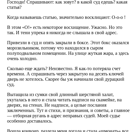
Господи! Спрашивают: как зовут? в какой суд едешь? какая
статья?
Когда называешь статью, значительно восклицают: О-о-о !
В этом «О!» есть некоторое восхищение. Ужасно. Но это
так. И тени упрека я никогда не слышала в свой адрес.
Привезли в суд и опять закрыли в боксе. Этот бокс оказался
морозильником, потому что находился в сыром
полуподвальном помещении. На улице жуткая жара, а здесь
очень холодно.
Сколько еще ждать? Неизвестно. Я как-то потеряла счет
времени. А спрашивать через закрытую на десять ключей
дверь не хотелось. Скорее бы уж начинали свой дурацкий
суд.
Вытащила из сумки свой длинный шерстяной халат,
укуталась в него и стала читать надписи на скамейке, на
дверях, на стенах. Не надписи, а целые послания
заключенных. Тут и стихи, и признания, и советы, а главное
— отборная ругань в адрес неправых судей. Моей судье
особенно доставалось.
Вошла конвоир, раздела меня догола и стала «шмонать» все