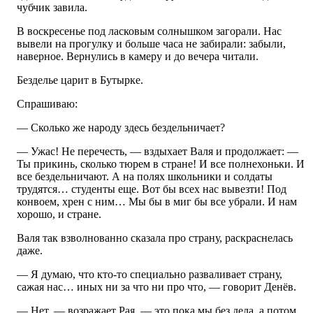
чубчик завила.
В воскресенье под ласковым солнышком загорали. Нас
вывели на прогулку и больше часа не забирали: забыли,
наверное. Вернулись в камеру и до вечера читали.
Безделье царит в Бутырке.
Спрашиваю:
— Сколько же народу здесь бездельничает?
— Ужас! Не перечесть, — вздыхает Валя и продолжает: —
Ты прикинь, сколько тюрем в стране! И все полнехоньки. И
все бездельничают. А на полях школьники и солдаты
трудятся… студенты еще. Вот бы всех нас вывезти! Под
конвоем, хрен с ним… Мы бы в миг бы все убрали. И нам
хорошо, и стране.
Валя так взволнованно сказала про страну, раскраснелась
даже.
— Я думаю, что кто-то специально разваливает страну,
сажая нас… иных ни за что ни про что, — говорит Денёв.
— Нет, — возражает Рая, — это пока мы без дела, а потом,