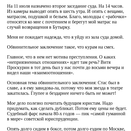
На 11 июля назначено второе заседание суда. На 14 часов.
Из камеры выводят опять в шесть утра. И опять с вещами,
матрасом, подушкой и бельем. Благо, молодцы с «рабочки»
относятся ко мне с почтением и берегут мой матрас на
случай возвращения в Бутырку.
Меня не покидает надежда, что я уйду из зала суда домой.
Обвинительное заключение такое, что курам на смех.
Главное, что в нем нет мотива преступления. О каких
«неприязненных отношениях» идет там речь? Витя
Проскурин в тот день был у нас почти до восьми вечера и
видел наши «взаимоотношения».
Основная тема обвинительного заключения: Стас был в
славе, а я ему завидова-ла, потому что моя звезда в театре
закатилась. Глупее и бездарнее ничего быть не может!
Мое дело полезно почитать будущим юристам. Надо
придумать, как сделать дубликат. Потом ему цены не будет.
Судебный фарс начала 80-х годов — пик «самой гуманной
в мире» советской юриспруденции.
Опять долго сидим в боксе, потом долго ездим по Москве,