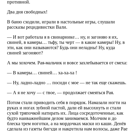
противной.
Два дня свободных!
В баню сходили, играли в настольные игры, слушали
рассказы рецидивистки Вали.
— И вот работала я в свинарнике… ну, и загоняю я их,
свиней, в камеры… тьфу, ты черт — в какие камеры! Ну, в
эти, как они называются? Будь они неладны! Ну, куда
свиней загоняют?
А мы хохочем. Рая-мальчик и вовсе захлебывается от смеха:
— В камеры… свиней… ха-ха-ха !
— Ну, ладно-ладно … посиди с мое — не так еще скажешь.
— А я не хочу — с твое, — продолжает смеяться Рая.
Потом стали приводить себя в порядок. Намазали ногти на
руках и ногах зубной пастой, дали ей высохнуть и стали
сухой тряпочкой натирать их. Лица сосредоточенные, как
будто наиважнейшим делом занимаемся. Молчим и до
блеска трем ноготки, а на мордочках маски из каши. Денёв
сделала из газеты бигуди и накрутила нам волосы, даже Рае