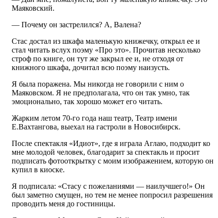
Маяковский.
— Почему он застрелился? А, Валена?
Стас достал из шкафа маленькую книжечку, открыл ее и
стал читать вслух поэму «Про это». Прочитав несколько
строф по книге, он тут же закрыл ее и, не отходя от
книжного шкафа, дочитал всю поэму наизусть.
Я была поражена. Мы никогда не говорили с ним о
Маяковском. Я не предполагала, что он так умно, так
эмоционально, так хорошо может его читать.
Жарким летом 70-го года наш театр, Театр имени
Е.Вахтангова, выехал на гастроли в Новосибирск.
После спектакля «Идиот», где я играла Аглаю, подходит ко
мне молодой человек, благодарит за спектакль и просит
подписать фотооткрытку с моим изображением, которую он
купил в киоске.
Я подписала: «Стасу с пожеланиями — наилучшего!» Он
был заметно смущен, но тем не менее попросил разрешения
проводить меня до гостиницы.