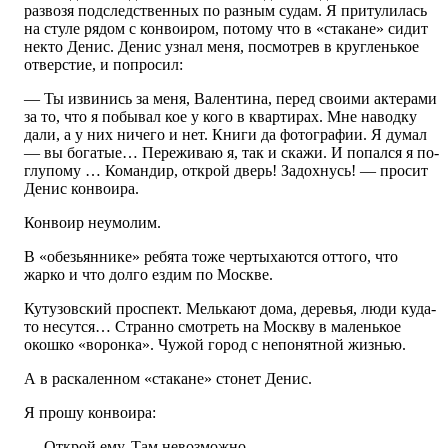
развозя подследственных по разным судам. Я притулилась
на стуле рядом с конвоиром, потому что в «стакане» сидит
некто Денис. Денис узнал меня, посмотрев в кругленькое
отверстие, и попросил:
— Ты извинись за меня, Валентина, перед своими актерами
за то, что я побывал кое у кого в квартирах. Мне наводку
дали, а у них ничего и нет. Книги да фотографии. Я думал
— вы богатые… Переживаю я, так и скажи. И попался я по-
глупому … Командир, открой дверь! Задохнусь! — просит
Денис конвоира.
Конвоир неумолим.
В «обезьяннике» ребята тоже чертыхаются оттого, что
жарко и что долго ездим по Москве.
Кутузовский проспект. Мелькают дома, деревья, люди куда-
то несутся… Странно смотреть на Москву в маленькое
окошко «воронка». Чужой город с непонятной жизнью.
А в раскаленном «стакане» стонет Денис.
Я прошу конвоира:
— Открой ему. Там невозможно.