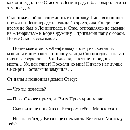
как они ездили со Стасом в Ленинград, и благодарил его за
эту поездку.
Стас тоже любил вспоминать их поездку. Папа всю юность
прожил в Ленинграде на улице Скороходова. Он долгое
время не был в Ленинграде, и Стас, отправляясь на съемки
на «Ленфильм» к Боре Фрумину1, пригласил папу с собой.
Позже Стас рассказывал:
— Подъезжаем мы к «Ленфильму», отец выскочил из
машины и помчался в сторону улицы Скороходова, только
пятки засверкали… Вот, Валена, как тянет в родные
места… Ух, как тянет! Поехали ко мне! Ничего нет лучше
Сибири! Ностальгия замучила…
От папы я позвонила домой Стасу:
— Что ты делаешь?
— Пью. Скорее приходи. Витя Проскурин у нас.
— Смотрите не напейтесь. Вечером тебе в Минск ехать.
— Не волнуйся, у Вити еще спектакль. Билеты в Минск у
тебя?