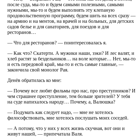
после суда, мы-то и будем самыми полезными, самыми
нужными, мы-то и будем выполнять эту клепаную
продовольственную программу, будем шить на всех сразу —
на армию и на ментов, на врачей и на больных, для детских
садов белье и для санаториев, для поездов и для
ресторанов…
— Что для ресторанов? — поинтересовалась я.
— Как что? Скатерти. А мужики наши, зэки? И лес валят, и
хлеб растят за бездельников… на воле которые… Нет, мы-то
и есть передовой край, мы-то и есть самые главные, —
закончила свой монолог Рая.
Денёв обратилась ко мне:
— Почему все любят фильмы про нас, про преступников? И
чем страшнее преступление, тем больше зрителей? У тебя
на суде напихалось народу… Почему, а, Валюшка?
— Подумать как следует надо, — мне не хотелось
философствовать, мне хотелось послушать моих соседей.
— А потому, что у них у всех жизнь скучная, вот они и
живут нашей, — припечатала Валя.