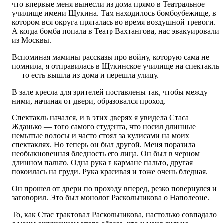
что впервые меня вынесли из дома прямо в Театральное
училище имени Щукина. Там находилось бомбоубежище, в
котором вся округа пряталась во время воздушной тревоги.
А когда бомба попала в Театр Вахтангова, нас эвакуировали
из Москвы.
Вспоминая мамины рассказы про войну, которую сама не
помнила, я отправилась в Щукинское училище на спектакль
— то есть вышла из дома и перешла улицу.
В зале кресла для зрителей поставлены так, чтобы между
ними, начиная от двери, образовался проход.
Спектакль начался, и в этих дверях я увидела Стаса
Жданько — того самого студента, что носил длинные
немытые волосы и часто стоял за кулисами на моих
спектаклях. Но теперь он был другой. Меня поразила
необыкновенная бледность его лица. Он был в черном
длинном пальто. Одна рука в кармане пальто, другая
покоилась на груди. Рука красивая и тоже очень бледная.
Он прошел от двери по проходу вперед, резко повернулся и
заговорил. Это был монолог Раскольникова о Наполеоне.
То, как Стас трактовал Раскольникова, настолько совпадало