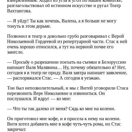
взнервленным. Ходил из угла в угол по нашей комнатке,
разглагольствовал об истинном искусстве и ругал Театр
Вахтангова.
— Я уйду! Ты как хочешь, Валена, а я больше не могу
тонуть в этом дерьме.
Позвонил в театр и довольно грубо разговаривал с Верой
Николаевной Гордеевой из репертуарной части. Стас к ней
очень хорошо относился, а тут на нервной почве его
занесло.
— Просьбу о разрешении поехать на съемки в Белоруссию
напишет Валя Малявина… Ну, почему обязательно я? Нет,
сегодня я в театр не приду. Валя завтра напишет заявление,
— распоряжался Стас. — А сегодня я уезжаю.
Тон был непозволительный, и мы с Витей уговорили Стаса
перезвонить Вере Николаевне и извиниться. Он
послушался. И вдруг — ко мне:
— Что ты так далеко от меня? Сядь ко мне на колени.
Он приготовил мне кофе, и я присела к нему на колени.
Витя хотел добавить мне в кофе чуть-чуть рома, но Стас
закричал: