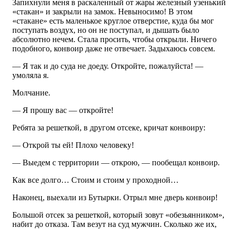
Запихнули меня в раскаленный от жары железный узенький
«стакан» и закрыли на замок. Невыносимо! В этом
«стакане» есть маленькое круглое отверстие, куда бы мог
поступать воздух, но он не поступал, и дышать было
абсолютно нечем. Стала просить, чтобы открыли. Ничего
подобного, конвоир даже не отвечает. Задыхаюсь совсем.
— Я так и до суда не доеду. Откройте, пожалуйста! —
умоляла я.
Молчание.
— Я прошу вас — откройте!
Ребята за решеткой, в другом отсеке, кричат конвоиру:
— Открой ты ей! Плохо человеку!
— Выедем с территории — открою, — пообещал конвоир.
Как все долго… Стоим и стоим у проходной…
Наконец, выехали из Бутырки. Отрыл мне дверь конвоир!
Большой отсек за решеткой, который зовут «обезьянником»,
набит до отказа. Там везут на суд мужчин. Сколько же их,