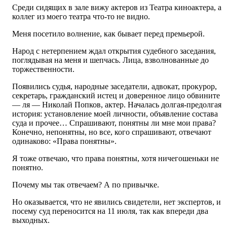
Среди сидящих в зале вижу актеров из Театра киноактера, а
коллег из моего театра что-то не видно.
Меня посетило волнение, как бывает перед премьерой.
Народ с нетерпением ждал открытия судебного заседания,
поглядывая на меня и шепчась. Лица, взволнованные до
торжественности.
Появились судья, народные заседатели, адвокат, прокурор,
секретарь, гражданский истец и доверенное лицо обвините
— ля — Николай Попков, актер. Началась долгая-предолгая
история: установление моей личности, объявление состава
суда и прочее… Спрашивают, понятны ли мне мои права?
Конечно, непонятны, но все, кого спрашивают, отвечают
одинаково: «Права понятны».
Я тоже отвечаю, что права понятны, хотя ничегошеньки не
понятно.
Почему мы так отвечаем? А по привычке.
Но оказывается, что не явились свидетели, нет экспертов, и
посему суд переносится на 11 июля, так как впереди два
выходных.