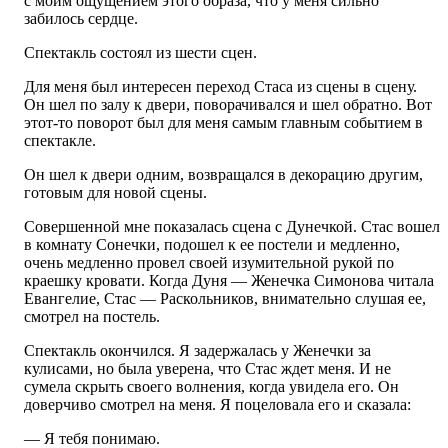
с моим ощущением этого образа, что у меня сильно
забилось сердце.
Спектакль состоял из шести сцен.
Для меня был интересен переход Стаса из сцены в сцену.
Он шел по залу к двери, поворачивался и шел обратно. Вот
этот-то поворот был для меня самым главным событием в
спектакле.
Он шел к двери одним, возвращался в декорацию другим,
готовым для новой сцены.
Cовершенной мне показалась сцена с Дунечкой. Стас вошел
в комнату Сонечки, подошел к ее постели и медленно,
очень медленно провел своей изумительной рукой по
краешку кровати. Когда Дуня — Женечка Симонова читала
Евангелие, Стас — Раскольников, внимательно слушая ее,
смотрел на постель.
Спектакль окончился. Я задержалась у Женечки за
кулисами, но была уверена, что Стас ждет меня. И не
сумела скрыть своего волнения, когда увидела его. Он
доверчиво смотрел на меня. Я поцеловала его и сказала:
— Я тебя понимаю.