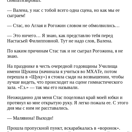
симпатизировал.
— Валена, у нас с тобой всего одна сцена, но как мы ее
сыграем!
— Стас, но Аглая и Рогожин словом не обмолвились…
— Это ничего… Я знаю, как представлю тебя перед
Настасьей Филипповной. Тут не надо слов, Валена.
По каким причинам Стас так и не сыграл Рогожина, я не
знаю.
На празднике в честь очередной годовщины Училища
имени Щукина (начинала я учиться во МХАТе, потом
перешла в «Щуку») я стояла сзади на возвышении, чтобы
лучше видеть, что происходит на сцене гимнастического
зала. «Г.з.» — так мы его называли.
Неожиданно для меня Стас поцеловал край моей юбки и
протянул ко мне открытую руку. Я легко пожала ее. С этого
дня мы с ним не расставались.
— Малявина! Выходи!
Прошла пропускной пункт, вскарабкалась в «воронок».