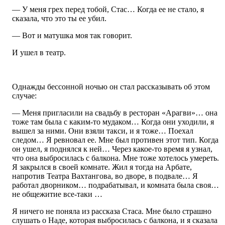
— У меня грех перед тобой, Стас… Когда ее не стало, я
сказала, что это ты ее убил.
— Вот и матушка моя так говорит.
И ушел в театр.
Однажды бессонной ночью он стал рассказывать об этом
случае:
— Меня пригласили на свадьбу в ресторан «Арагви»… она
тоже там была с каким-то мудаком… Когда они уходили, я
вышел за ними. Они взяли такси, и я тоже… Поехал
следом… Я ревновал ее. Мне был противен этот тип. Когда
он ушел, я поднялся к ней… Через какое-то время я узнал,
что она выбросилась с балкона. Мне тоже хотелось умереть.
Я закрылся в своей комнате. Жил я тогда на Арбате,
напротив Театра Вахтангова, во дворе, в подвале… Я
работал дворником… подрабатывал, и комната была своя…
не общежитие все-таки …
Я ничего не поняла из рассказа Стаса. Мне было страшно
слушать о Наде, которая выбросилась с балкона, и я сказала