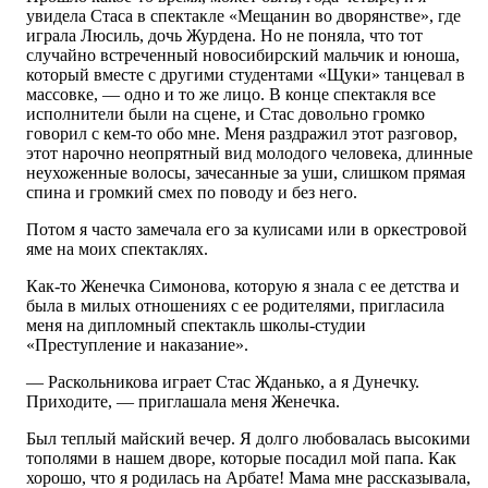
увидела Стаса в спектакле «Мещанин во дворянстве», где
играла Люсиль, дочь Журдена. Но не поняла, что тот
случайно встреченный новосибирский мальчик и юноша,
который вместе с другими студентами «Щуки» танцевал в
массовке, — одно и то же лицо. В конце спектакля все
исполнители были на сцене, и Стас довольно громко
говорил с кем-то обо мне. Меня раздражил этот разговор,
этот нарочно неопрятный вид молодого человека, длинные
неухоженные волосы, зачесанные за уши, слишком прямая
спина и громкий смех по поводу и без него.
Потом я часто замечала его за кулисами или в оркестровой
яме на моих спектаклях.
Как-то Женечка Симонова, которую я знала с ее детства и
была в милых отношениях с ее родителями, пригласила
меня на дипломный спектакль школы-студии
«Преступление и наказание».
— Раскольникова играет Стас Жданько, а я Дунечку.
Приходите, — приглашала меня Женечка.
Был теплый майский вечер. Я долго любовалась высокими
тополями в нашем дворе, которые посадил мой папа. Как
хорошо, что я родилась на Арбате! Мама мне рассказывала,