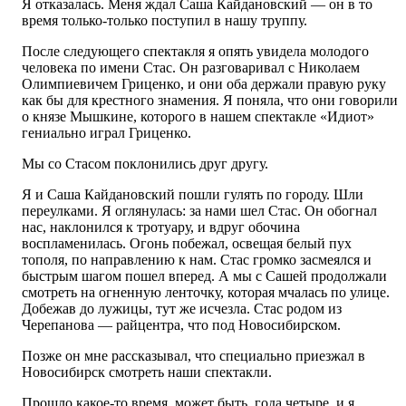
Я отказалась. Меня ждал Саша Кайдановский — он в то
время только-только поступил в нашу труппу.
После следующего спектакля я опять увидела молодого
человека по имени Стас. Он разговаривал с Николаем
Олимпиевичем Гриценко, и они оба держали правую руку
как бы для крестного знамения. Я поняла, что они говорили
о князе Мышкине, которого в нашем спектакле «Идиот»
гениально играл Гриценко.
Мы со Стасом поклонились друг другу.
Я и Саша Кайдановский пошли гулять по городу. Шли
переулками. Я оглянулась: за нами шел Стас. Он обогнал
нас, наклонился к тротуару, и вдруг обочина
воспламенилась. Огонь побежал, освещая белый пух
тополя, по направлению к нам. Стас громко засмеялся и
быстрым шагом пошел вперед. А мы с Сашей продолжали
смотреть на огненную ленточку, которая мчалась по улице.
Добежав до лужицы, тут же исчезла. Стас родом из
Черепанова — райцентра, что под Новосибирском.
Позже он мне рассказывал, что специально приезжал в
Новосибирск смотреть наши спектакли.
Прошло какое-то время, может быть, года четыре, и я