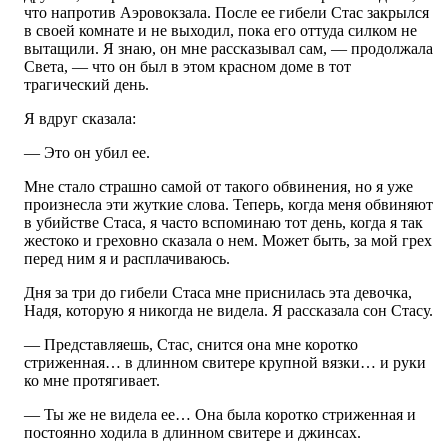
что напротив Аэровокзала. После ее гибели Стас закрылся
в своей комнате и не выходил, пока его оттуда силком не
вытащили. Я знаю, он мне рассказывал сам, — продолжала
Света, — что он был в этом красном доме в тот
трагический день.
Я вдруг сказала:
— Это он убил ее.
Мне стало страшно самой от такого обвинения, но я уже
произнесла эти жуткие слова. Теперь, когда меня обвиняют
в убийстве Стаса, я часто вспоминаю тот день, когда я так
жестоко и греховно сказала о нем. Может быть, за мой грех
перед ним я и расплачиваюсь.
Дня за три до гибели Стаса мне приснилась эта девочка,
Надя, которую я никогда не видела. Я рассказала сон Стасу.
— Представляешь, Стас, снится она мне коротко
стриженная… в длинном свитере крупной вязки… и руки
ко мне протягивает.
— Ты же не видела ее… Она была коротко стриженная и
постоянно ходила в длинном свитере и джинсах.