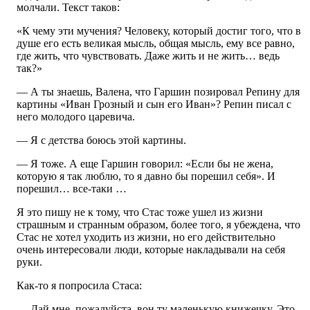
молчали. Текст таков:
«К чему эти мучения? Человеку, который достиг того, что в
душе его есть великая мысль, общая мысль, ему все равно,
где жить, что чувствовать. Даже жить и не жить… ведь
так?»
— А ты знаешь, Валена, что Гаршин позировал Репину для
картины «Иван Грозный и сын его Иван»? Репин писал с
него молодого царевича.
— Я с детства боюсь этой картины.
— Я тоже. А еще Гаршин говорил: «Если бы не жена,
которую я так люблю, то я давно бы порешил себя». И
порешил… все-таки …
Я это пишу не к тому, что Стас тоже ушел из жизни
страшным и странным образом, более того, я убеждена, что
Стас не хотел уходить из жизни, но его действительно
очень интересовали люди, которые накладывали на себя
руки.
Как-то я попросила Стаса:
— Дай мне, пожалуйста, вон ту маленькую книжечку. Это