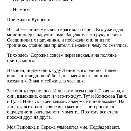
— Не могу.
Приехали в Кунцево.
Из «обезьянника» вывели красивого парня. Его уже ждал
милиционер с наручниками. Защелкнул его руку и свою.
Соединили их наручники, и побежали они вниз по
тропинке, словно два приятеля. Бежали и чему-то смеялись.
Тихо здесь. Дорожка совсем деревенская, а на полянке
цветов много.
Наконец, подъехали к суду Ленинского района. Только
вошла в холоднющий бокс, как меня вызвали в зал
заседания. Значит, сейчас два часа дня.
Зал опять переполнен. И чего им всем надо? Такая жара, а
они, взмокшие, сидят и чего-то ждут. Тут и Конюхова Таня,
и Гулая Инна со своей мамой. Знакомые и незнакомые. На
лицах у всех одинаковое выражение — нетерпение и
ощущение значительности момента. Поэтому все стали
похожи друг на друга.
Моя Танюшка и Сережа улыбаются мне. Подбадривают.