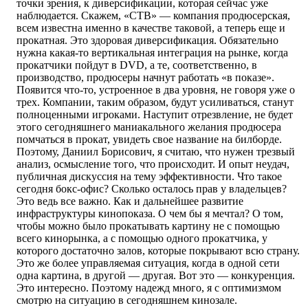
точки зрения, к диверсификации, которая сейчас уже
наблюдается. Скажем, «СТВ» — компания продюсерская,
всем известна именно в качестве таковой, а теперь еще и
прокатная. Это здоровая диверсификация. Обязательно
нужна какая-то вертикальная интеграция на рынке, когда
прокатчики пойдут в DVD, а те, соответственно, в
производство, продюсеры начнут работать «в показе».
Появится что-то, устроенное в два уровня, не говоря уже о
трех. Компании, таким образом, будут усиливаться, станут
полноценными игроками. Наступит отрезвление, не будет
этого сегодняшнего маниакального желания продюсера
помчаться в прокат, увидеть свое название на билборде.
Поэтому, Даниил Борисович, я считаю, что нужен трезвый
анализ, осмысление того, что происходит. И опыт неудач,
публичная дискуссия на тему эффективности. Что такое
сегодня бокс-офис? Сколько осталось прав у владельцев?
Это ведь все важно. Как и дальнейшее развитие
инфраструктуры кинопоказа. О чем бы я мечтал? О том,
чтобы можно было прокатывать картину не с помощью
всего кинорынка, а с помощью одного прокатчика, у
которого достаточно залов, которые покрывают всю страну.
Это же более управляемая ситуация, когда в одной сети
одна картина, в другой — другая. Вот это — конкуренция.
Это интересно. Поэтому надежд много, я с оптимизмом
смотрю на ситуацию в сегодняшнем кинозале.