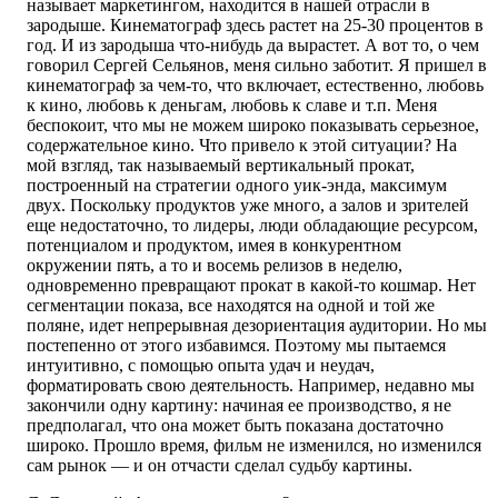
называет маркетингом, находится в нашей отрасли в
зародыше. Кинематограф здесь растет на 25-30 процентов в
год. И из зародыша что-нибудь да вырастет. А вот то, о чем
говорил Сергей Сельянов, меня сильно заботит. Я пришел в
кинематограф за чем-то, что включает, естественно, любовь
к кино, любовь к деньгам, любовь к славе и т.п. Меня
беспокоит, что мы не можем широко показывать серьезное,
содержательное кино. Что привело к этой ситуации? На
мой взгляд, так называемый вертикальный прокат,
построенный на стратегии одного уик-энда, максимум
двух. Поскольку продуктов уже много, а залов и зрителей
еще недостаточно, то лидеры, люди обладающие ресурсом,
потенциалом и продуктом, имея в конкурентном
окружении пять, а то и восемь релизов в неделю,
одновременно превращают прокат в какой-то кошмар. Нет
сегментации показа, все находятся на одной и той же
поляне, идет непрерывная дезориентация аудитории. Но мы
постепенно от этого избавимся. Поэтому мы пытаемся
интуитивно, с помощью опыта удач и неудач,
форматировать свою деятельность. Например, недавно мы
закончили одну картину: начиная ее производство, я не
предполагал, что она может быть показана достаточно
широко. Прошло время, фильм не изменился, но изменился
сам рынок — и он отчасти сделал судьбу картины.