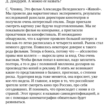
Д. Дондурей. А можно ее назвать?
С. Члиянц. Это фильм Александра Велединского «Живой».
Мы провели два маркетинговых эксперимента, результаты
исследований разослали директорам кинотеатров и
получили очень интересный отклик. Люди приехали
смотреть картину уже будучи подготовленными. Мы не
показывали фильм на кинорынке, а пригласили
прокатчиков на кинофестиваль. И неожиданно
обнаружили, что к картине проявлен большой интерес и
она как-то легко расписалась в четыреста копий. Рынок стал
немного другим. Появилось некоторое доверие к такого
рода фильмам. Теперь я боюсь, потому что — абсолютно
правы мои коллеги — выросла цена за вход. Она очень
высокая. Чтобы фильм попал в кинозал, надо заплатить
полтора, а то и два с половиной миллиона долларов на
производство копий и рекламу. И опять же возникают
какие-то представления о балансе, прогнозах, о степени
риска. Аудитория ведь тоже меняется, она взрослеет, уже
кое-что видела. И главное, я верю в то, что российские
зрители хотят смотреть кино про Россию, про себя
сегодняшних. И понимать, что происходит с ними и со
страной. Этот процесс я называю самоидентификацией, и
он с помощью кинематографии обязательно будет
развиваться.