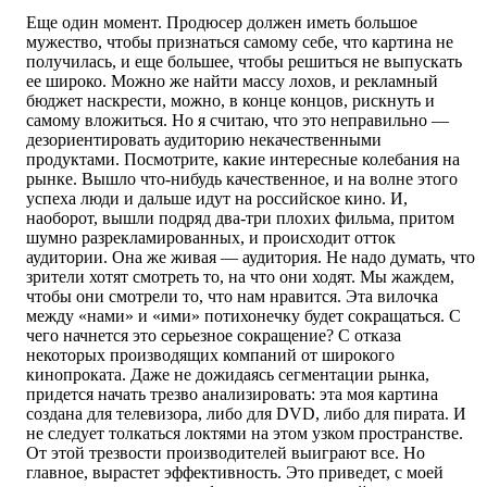
Еще один момент. Продюсер должен иметь большое
мужество, чтобы признаться самому себе, что картина не
получилась, и еще большее, чтобы решиться не выпускать
ее широко. Можно же найти массу лохов, и рекламный
бюджет наскрести, можно, в конце концов, рискнуть и
самому вложиться. Но я считаю, что это неправильно —
дезориентировать аудиторию некачественными
продуктами. Посмотрите, какие интересные колебания на
рынке. Вышло что-нибудь качественное, и на волне этого
успеха люди и дальше идут на российское кино. И,
наоборот, вышли подряд два-три плохих фильма, притом
шумно разрекламированных, и происходит отток
аудитории. Она же живая — аудитория. Не надо думать, что
зрители хотят смотреть то, на что они ходят. Мы жаждем,
чтобы они смотрели то, что нам нравится. Эта вилочка
между «нами» и «ими» потихонечку будет сокращаться. С
чего начнется это серьезное сокращение? С отказа
некоторых производящих компаний от широкого
кинопроката. Даже не дожидаясь сегментации рынка,
придется начать трезво анализировать: эта моя картина
создана для телевизора, либо для DVD, либо для пирата. И
не следует толкаться локтями на этом узком пространстве.
От этой трезвости производителей выиграют все. Но
главное, вырастет эффективность. Это приведет, с моей