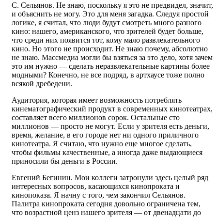
С. Сельянов. Не знаю, поскольку я это не предвидел, значит,
и объяснить не могу. Это для меня загадка. Следуя простой
логике, я считал, что люди будут смотреть много разного
кино: нашего, американского, что зрителей будет больше,
что среди них появится тот, кому мало развлекательного
кино. Но этого не происходит. Не знаю почему, абсолютно
не знаю. Массмедиа могли бы взяться за это дело, хотя зачем
это им нужно — сделать неразвлекательные картины более
модными? Конечно, не все подряд, в артхаусе тоже полно
всякой дребедени.
Аудитория, которая имеет возможность потреблять
кинематографический продукт в современных кинотеатрах,
составляет всего миллионов сорок. Остальные сто
миллионов — просто не могут. Если у зрителя есть деньги,
время, желание, в его городе нет ни одного приличного
кинотеатра. Я считаю, что нужно еще многое сделать,
чтобы фильмы качественные, а иногда даже выдающиеся
приносили бы деньги в России.
Евгений Бегинин. Мои коллеги затронули здесь целый ряд
интересных вопросов, касающихся кинопроката и
кинопоказа. Я начну с того, чем закончил Сельянов.
Палитра кинопроката сегодня довольно ограничена тем,
что возрастной ценз нашего зрителя — от двенадцати до