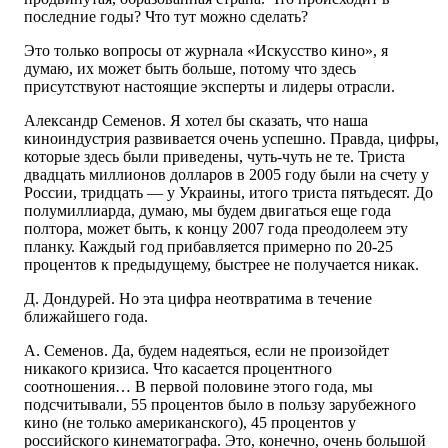
последние годы? Что тут можно сделать?
Это только вопросы от журнала «Искусство кино», я
думаю, их может быть больше, потому что здесь
присутствуют настоящие эксперты и лидеры отрасли.
Александр Семенов. Я хотел бы сказать, что наша
киноиндустрия развивается очень успешно. Правда, цифры,
которые здесь были приведены, чуть-чуть не те. Триста
двадцать миллионов долларов в 2005 году были на счету у
России, тридцать — у Украины, итого триста пятьдесят. До
полумиллиарда, думаю, мы будем двигаться еще года
полтора, может быть, к концу 2007 года преодолеем эту
планку. Каждый год прибавляется примерно по 20-25
процентов к предыдущему, быстрее не получается никак.
Д. Дондурей. Но эта цифра неотвратима в течение
ближайшего года.
А. Семенов. Да, будем надеяться, если не произойдет
никакого кризиса. Что касается процентного
соотношения… В первой половине этого года, мы
подсчитывали, 55 процентов было в пользу зарубежного
кино (не только американского), 45 процентов у
российского кинематографа. Это, конечно, очень большой