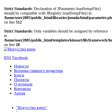
Strict Standards
: Declaration of JParameter::loadSetupFile()
should be compatible with JRegistry::loadSetupFile() in
/home/user2805/public_html/libraries/joomla/html/parameter.p
on line
512
Strict Standards
: Only variables should be assigned by reference
in
/home/user2805/public_html/templates/kinoart/lib/framework/h
on line
28
RSS
Facebook
Новости
Колонка главного редактора
Блоги
Проекты
О журнале
Контакты
Архив
"Искусство кино"