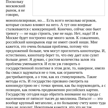
Поскольку
московский
рынок, я не
говорю,
монополизирован, но… Есть всего несколько игроков,
которые сильно влияют на него. А тут они впервые
сталкиваются с конкуренцией. Конечно, сейчас они бьют
тревогу — не надо строить, уже не надо. Нет, надо! И в
Москве будет построено еще много залов. К сожалению,
российский кинорынок еще не имеет своей ниши. Мне
кажется, это очень большая проблема, потому что
предложений больше, чем могут проглотить кинотеатры. И,
естественно, кинотеатр берет то, что ему дает или сулит
больше денег. Я думаю, с ростом количества залов эта
проблема уменьшится. И если уж говорить о
государственной политике в этом деле, то, наверное, имело
бы смысл задуматься не о том, как ограничить
дистрибьюторов, а о том, как их стимулировать. Такие
методы есть. И государство призвано смотреть на
киноиндустрию не с точки зрения, как бы поруководить, а с
позиции, как помочь продвижению российских картин.
Государству сегодня надо обратить внимание на города с
населением от пятисот тысяч до миллиона. Пятьсот — это
вообще крупный мегаполис, а по большому счету кино туда
пока не доходит. Некоторым кажется, что это не так