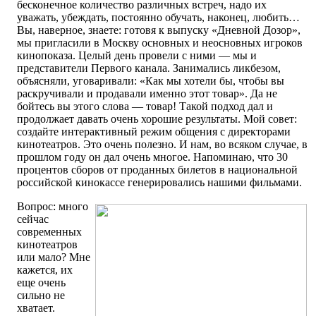
бесконечное количество различных встреч, надо их
уважать, убеждать, постоянно обучать, наконец, любить…
Вы, наверное, знаете: готовя к выпуску «Дневной Дозор»,
мы пригласили в Москву основных и неосновных игроков
кинопоказа. Целый день провели с ними — мы и
представители Первого канала. Занимались ликбезом,
объясняли, уговаривали: «Как мы хотели бы, чтобы вы
раскручивали и продавали именно этот товар». Да не
бойтесь вы этого слова — товар! Такой подход дал и
продолжает давать очень хорошие результаты. Мой совет:
создайте интерактивный режим общения с директорами
кинотеатров. Это очень полезно. И нам, во всяком случае, в
прошлом году он дал очень многое. Напоминаю, что 30
процентов сборов от проданных билетов в национальной
российской кинокассе генерировались нашими фильмами.
Вопрос: много
сейчас
современных
кинотеатров
или мало? Мне
кажется, их
еще очень
сильно не
хватает.