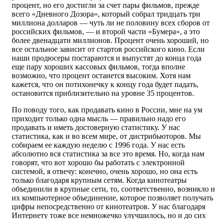
процент, но его достигли за счет пары фильмов, прежде
всего «Дневного Дозора», который собрал тридцать три
миллиона долларов — чуть ли не половину всех сборов от
российских фильмов, — и второй части «Бумера», а это
более двенадцати миллионов. Процент очень хороший, но
все остальное зависит от стартов российского кино. Если
наши продюсеры постараются и выпустят до конца года
еще пару хороших кассовых фильмов, тогда вполне
возможно, что процент останется высоким. Хотя нам
кажется, что он потихонечку к концу года будет падать,
остановится приблизительно на уровне 35 процентов.
По поводу того, как продавать кино в России, мне на ум
приходит только одна мысль — правильно надо его
продавать и иметь достоверную статистику. У нас
статистика, как и во всем мире, от дистрибьюторов. Мы
собираем ее каждую неделю с 1996 года. У нас есть
абсолютно вся статистика за все это время. Но, когда нам
говорят, что вот хорошо бы работать с электронной
системой, я отвечу: конечно, очень хорошо, но она есть
только благодаря крупным сетям. Когда кинотеатры
объединили в крупные сети, то, соответственно, возникло и
их компьютерное объединение, которое позволяет получать
цифры непосредственно от кинотеатров. У нас благодаря
Интернету тоже все немножечко улучшилось, но и до сих