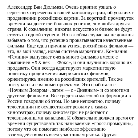
Александер Ван Дюльмен. Очень приятно узнать о
серьезных переменах в вашей киноиндустрии, об усилиях в
продвижении российских картин. За короткий промежуток
времени вы достигли больших успехов, чем любая другая
страна. К сожалению, никогда искусство и бизнес не будут
стоять на одной ступени. Но в любом случае вы не должны
забывать о том, что успешно прокатываются качественные
фильмы. Еще одна причина успеха российских фильмов —
это, на мой взгляд, новая система маркетинга. Компания
«Гемини» выпускает очень много фильмов вместе с
компанией «ХХ век — Фокс», и они научились хорошо их
продавать. Они всегда адаптируют маркетинговую
политику продвижения американских фильмов,
ориентируясь именно на российских зрителей. Так же
поступают и с вашими проектами. Это сработало с
«Ночным Дозором», затем — с «Дневным» и со многими
другими фильмами. Все средства массовой информации в
России говорили об этом. Но мне непонятно, почему
телестанции не осуществляют рекламу в самих
кинотеатрах, почему кинотеатры не работают с
телевизионными каналами. И обязательно должен время от
времени существовать так называемый «гросс-промоушн»,
потому что он помогает наиболее эффективно
взаимодействовать всем участникам рынка. Другая