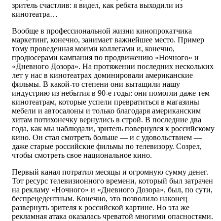
зритель счастлив: я видел, как ребята выходили из
кинотеатра…
Вообще в профессиональной жизни кинопрокатчика
маркетинг, конечно, занимает важнейшее место. Пример
тому проведенная моими коллегами и, конечно,
продюсерами кампания по продвижению «Ночного» и
«Дневного Дозора». На протяжении последних нескольких
лет у нас в кинотеатрах доминировали американские
фильмы. В какой-то степени они вытащили нашу
индустрию из небытия в 90-е годы: они помогли даже тем
кинотеатрам, которые успели превратиться в магазины
мебели и автосалоны и только благодаря американским
хитам потихонечку вернулись в строй. В последние два
года, как мы наблюдали, зритель повернулся к российскому
кино. Он стал смотреть больше — и с удовольствием —
даже старые российские фильмы по телевизору. Созрел,
чтобы смотреть свое национальное кино.
Первый канал потратил месяцы и огромную сумму денег.
Тот ресурс телевизионного времени, который был затрачен
на рекламу «Ночного» и «Дневного Дозора», был, по сути,
беспрецедентным. Конечно, это позволило наконец
развернуть зрителя к российской картине. Но эта же
рекламная атака оказалась чреватой многими опасностями.