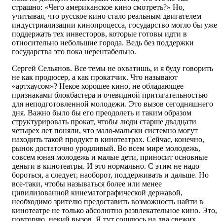
страшно: «Чего американское кино смотреть?» Но,
учитывая, что русское кино стало реальным двигателем
индустриализации кинопроцесса, государство могло бы уже
поддержать тех инвесторов, которые готовы идти в
относительно небольшие города. Ведь без поддержки
государства это пока нерентабельно.
Сергей Сельянов. Все темы не охватишь, и я буду говорить
не как продюсер, а как прокатчик. Что называют
«артхаусом»? Некое хорошее кино, не обладающее
признаками блокбастера и очевидной притягательностью
для неподготовленной молодежи. Это вызов сегодняшнего
дня. Важно было бы его преодолеть и таким образом
структурировать прокат, чтобы люди старше двадцати
четырех лет поняли, что мало-мальски системно могут
находить такой продукт в кинотеатрах. Сейчас, конечно,
рынок достаточно уродливый. Во всем мире молодежь,
совсем юная молодежь и малые дети, приносит основные
деньги в кинотеатры. И это нормально. С этим не надо
бороться, а следует, наоборот, поддерживать и дальше. Но
все-таки, чтобы называться более или менее
цивилизованной кинематографической державой,
необходимо зрителю предоставить возможность найти в
кинотеатре не только абсолютно развлекательное кино. Это,
повторяю, некий вызов. Я тут сошлюсь на два свежих