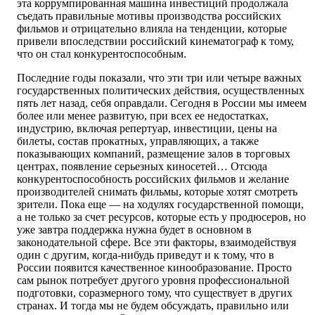
эта коррумпированная машина инвестиций продолжала
съедать правильные мотивы производства российских
фильмов и отрицательно влияла на тенденции, которые
привели впоследствии российский кинематограф к тому,
что он стал конкурентоспособным.
Последние годы показали, что эти три или четыре важных
государственных политических действия, осуществленных
пять лет назад, себя оправдали. Сегодня в России мы имеем
более или менее развитую, при всех ее недостатках,
индустрию, включая репертуар, инвестиции, цены на
билеты, состав прокатных, управляющих, а также
показывающих компаний, размещение залов в торговых
центрах, появление серьезных киносетей… Отсюда
конкурентоспособность российских фильмов и желание
производителей снимать фильмы, которые хотят смотреть
зрители. Пока еще — на ходулях государственной помощи,
а не только за счет ресурсов, которые есть у продюсеров, но
уже завтра поддержка нужна будет в основном в
законодательной сфере. Все эти факторы, взаимодействуя
один с другим, когда-нибудь приведут и к тому, что в
России появится качественное кинообразование. Просто
сам рынок потребует другого уровня профессиональной
подготовки, соразмерного тому, что существует в других
странах. И тогда мы не будем обсуждать, правильно или