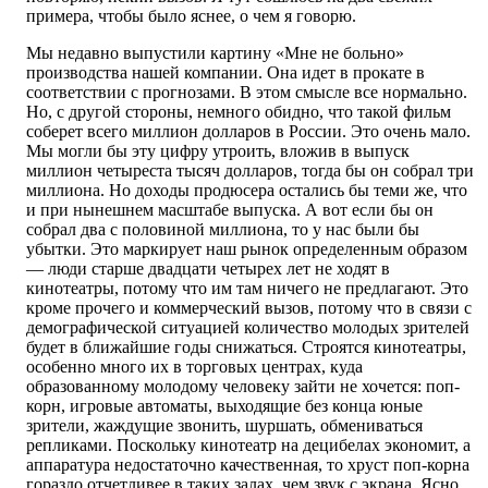
примера, чтобы было яснее, о чем я говорю.
Мы недавно выпустили картину «Мне не больно»
производства нашей компании. Она идет в прокате в
соответствии с прогнозами. В этом смысле все нормально.
Но, с другой стороны, немного обидно, что такой фильм
соберет всего миллион долларов в России. Это очень мало.
Мы могли бы эту цифру утроить, вложив в выпуск
миллион четыреста тысяч долларов, тогда бы он собрал три
миллиона. Но доходы продюсера остались бы теми же, что
и при нынешнем масштабе выпуска. А вот если бы он
собрал два с половиной миллиона, то у нас были бы
убытки. Это маркирует наш рынок определенным образом
— люди старше двадцати четырех лет не ходят в
кинотеатры, потому что им там ничего не предлагают. Это
кроме прочего и коммерческий вызов, потому что в связи с
демографической ситуацией количество молодых зрителей
будет в ближайшие годы снижаться. Строятся кинотеатры,
особенно много их в торговых центрах, куда
образованному молодому человеку зайти не хочется: поп-
корн, игровые автоматы, выходящие без конца юные
зрители, жаждущие звонить, шуршать, обмениваться
репликами. Поскольку кинотеатр на децибелах экономит, а
аппаратура недостаточно качественная, то хруст поп-корна
гораздо отчетливее в таких залах, чем звук с экрана. Ясно,