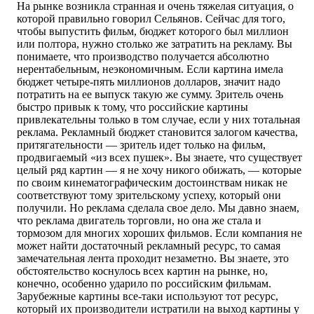
На рынке возникла странная и очень тяжелая ситуация, о
которой правильно говорил Сельянов. Сейчас для того,
чтобы выпустить фильм, бюджет которого был миллион
или полтора, нужно столько же затратить на рекламу. Вы
понимаете, что производство получается абсолютно
нерентабельным, неэкономичным. Если картина имела
бюджет четыре-пять миллионов долларов, значит надо
потратить на ее выпуск такую же сумму. Зритель очень
быстро привык к тому, что российские картины
привлекательны только в том случае, если у них тотальная
реклама. Рекламный бюджет становится залогом качества,
притягательности — зритель идет только на фильм,
продвигаемый «из всех пушек». Вы знаете, что существует
целый ряд картин — я не хочу никого обижать, — которые
по своим кинематографическим достоинствам никак не
соответствуют тому зрительскому успеху, который они
получили. Но реклама сделала свое дело. Мы давно знаем,
что реклама двигатель торговли, но она же стала и
тормозом для многих хороших фильмов. Если компания не
может найти достаточный рекламный ресурс, то самая
замечательная лента проходит незаметно. Вы знаете, это
обстоятельство коснулось всех картин на рынке, но,
конечно, особенно ударило по российским фильмам.
Зарубежные картины все-таки используют тот ресурс,
который их производители истратили на выход картины у