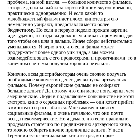
проблема, на мой взгляд, — большое количество фильмов,
которые должны выйти за короткий промежуток времени,
практически одновременно. И если какой-то
малобюджетный фильм идет плохо, кинотеатры его
немедленно убирают, предоставляя место более
бюджетному. Но если в первую неделю проката картина
идет удачно, то тогда вы должны усиливать промоушн, для
того чтобы она шла и дальше. Иначе сборы действительно
уменьшаются. Я верю в то, что если фильм может
продержаться более одного уик-энда, а мы можем
взаимодействовать с его продюсерами и прокатчиками, то в
конечном счете мы получим хороший результат.
Конечно, всем дистрибьюторам очень сложно получать
необходимое количество денег для выпуска артхаусных
фильмов. Почему европейские фильмы не собирают
большие деньги? Да потому что они менее популярны, чем
американские. Люди в подавляющем большинстве не хотят
смотреть кино о серьезных проблемах — они хотят прийти
в кинотеатр и расслабиться. Мне самому нравятся
социальные фильмы, и очень печально, что они почти
всегда некоммерческие. Но я думаю, что если правильно
продумать стратегию по продвижению артхаусного кино,
то можно собирать вполне приличные деньги. У нас в
Германии есть специальные кинотеатры, которые