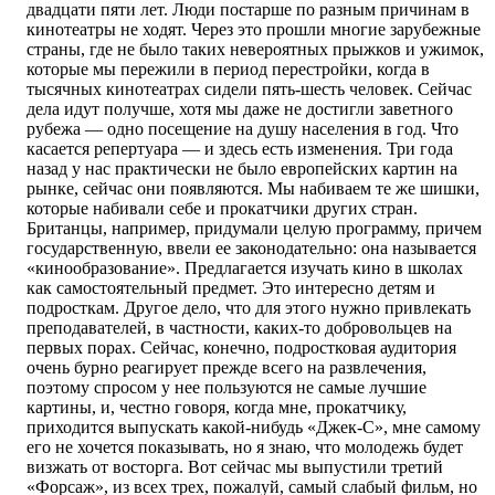
двадцати пяти лет. Люди постарше по разным причинам в
кинотеатры не ходят. Через это прошли многие зарубежные
страны, где не было таких невероятных прыжков и ужимок,
которые мы пережили в период перестройки, когда в
тысячных кинотеатрах сидели пять-шесть человек. Сейчас
дела идут получше, хотя мы даже не достигли заветного
рубежа — одно посещение на душу населения в год. Что
касается репертуара — и здесь есть изменения. Три года
назад у нас практически не было европейских картин на
рынке, сейчас они появляются. Мы набиваем те же шишки,
которые набивали себе и прокатчики других стран.
Британцы, например, придумали целую программу, причем
государственную, ввели ее законодательно: она называется
«кинообразование». Предлагается изучать кино в школах
как самостоятельный предмет. Это интересно детям и
подросткам. Другое дело, что для этого нужно привлекать
преподавателей, в частности, каких-то добровольцев на
первых порах. Сейчас, конечно, подростковая аудитория
очень бурно реагирует прежде всего на развлечения,
поэтому спросом у нее пользуются не самые лучшие
картины, и, честно говоря, когда мне, прокатчику,
приходится выпускать какой-нибудь «Джек-С», мне самому
его не хочется показывать, но я знаю, что молодежь будет
визжать от восторга. Вот сейчас мы выпустили третий
«Форсаж», из всех трех, пожалуй, самый слабый фильм, но