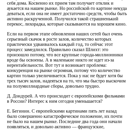
себя дома. Косвенно их прием там получает отклик и
аукается на нашем рынке. Но российской-то картине некуда
деваться, если она не имеет достаточно средств, чтобы быть
активно раскрученной. Получился такой страшненький
перекос, лихорадка, которые сказываются на хорошем кино.
Если на первом этапе обновления наших сетей был очень
серьезный скачок в росте залов, количество которых
практически удваивалось каждый год, то сейчас этот
процесс замедлился. Правильно сказал Шлихт: это
произошло потому, что все крупные города-миллионники
вроде бы освоены. А в маленькие никто не идет из-за
нерентабельности. Вот тут и возникает проблема:
конкуренция на рынке огромная, потому что количество
картин только увеличивается. Пока у нас не будет хотя бы
трех тысяч залов, надеяться на то, что мы быстро выскочим
на полумиллиардные сборы, довольно трудно.
Д. Дондурей. А что происходит с европейскими фильмами
в России? Интерес к ним сегодня уменьшается?
Е. Бегинин. С европейскими картинами пять лет назад
было совершенно катастрофическое положение, их почти
не было на нашем рынке. Последние два года они начали
появляться, и довольно активно — французские,