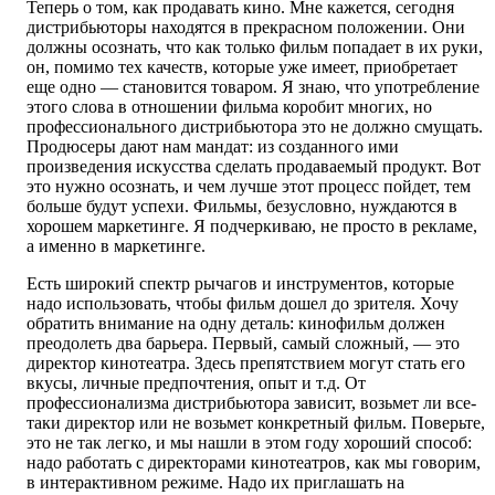
Теперь о том, как продавать кино. Мне кажется, сегодня
дистрибьюторы находятся в прекрасном положении. Они
должны осознать, что как только фильм попадает в их руки,
он, помимо тех качеств, которые уже имеет, приобретает
еще одно — становится товаром. Я знаю, что употребление
этого слова в отношении фильма коробит многих, но
профессионального дистрибьютора это не должно смущать.
Продюсеры дают нам мандат: из созданного ими
произведения искусства сделать продаваемый продукт. Вот
это нужно осознать, и чем лучше этот процесс пойдет, тем
больше будут успехи. Фильмы, безусловно, нуждаются в
хорошем маркетинге. Я подчеркиваю, не просто в рекламе,
а именно в маркетинге.
Есть широкий спектр рычагов и инструментов, которые
надо использовать, чтобы фильм дошел до зрителя. Хочу
обратить внимание на одну деталь: кинофильм должен
преодолеть два барьера. Первый, самый сложный, — это
директор кинотеатра. Здесь препятствием могут стать его
вкусы, личные предпочтения, опыт и т.д. От
профессионализма дистрибьютора зависит, возьмет ли все-
таки директор или не возьмет конкретный фильм. Поверьте,
это не так легко, и мы нашли в этом году хороший способ:
надо работать с директорами кинотеатров, как мы говорим,
в интерактивном режиме. Надо их приглашать на