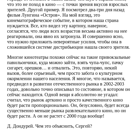
что это не поход в кино — с точки зрения вкусов взрослых
зрителей. Другой пример. Я посмотрел два-три дня назад
фильм Лунгина «Остров». На мой взгляд, это
кинематографическое событие, в котором наша страна
нуждается. Все, кто видел эту картину, наверное,
согласятся, что люди всех возрастов весьма активно на нее
реагировали, она явно их затронула. И совершенно ясно,
что нужно приложить невероятные усилия, чтобы она в
сложившейся системе дистрибьюции нашла своего зрителя.
Многие кинотеатры похожи сейчас на такие привокзальные
павильончики, куда можно зайти, взять чупа-чупс, пачку
сигарет, орешков… и отвалить. Это, повторяю, некий
вызов, более серьезный, чем просто забота о культурном
окормлении нашего населения. Я многое, что называется,
предвидел в развитии отечественного рынка в 2002-2003
годах, довольно точно описывал то состояние, в котором он
сейчас находится. Одной вещи я абсолютно не угадал:
считал, что рынок арткино и просто качественного кино
будет расти пропорционально. Он, безусловно, будет всегда
существенно меньше рынка развлекательного кино, но он
будет расти. А он не растет с 2000 года вообще!
Д. Дондурей. Чем это объяснить, Сергей?