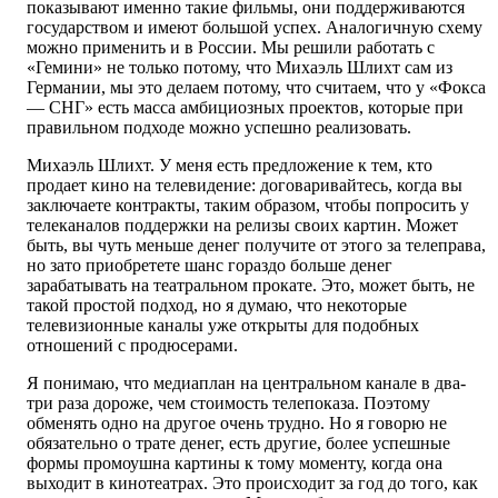
показывают именно такие фильмы, они поддерживаются
государством и имеют большой успех. Аналогичную схему
можно применить и в России. Мы решили работать с
«Гемини» не только потому, что Михаэль Шлихт сам из
Германии, мы это делаем потому, что считаем, что у «Фокса
— СНГ» есть масса амбициозных проектов, которые при
правильном подходе можно успешно реализовать.
Михаэль Шлихт. У меня есть предложение к тем, кто
продает кино на телевидение: договаривайтесь, когда вы
заключаете контракты, таким образом, чтобы попросить у
телеканалов поддержки на релизы своих картин. Может
быть, вы чуть меньше денег получите от этого за телеправа,
но зато приобретете шанс гораздо больше денег
зарабатывать на театральном прокате. Это, может быть, не
такой простой подход, но я думаю, что некоторые
телевизионные каналы уже открыты для подобных
отношений с продюсерами.
Я понимаю, что медиаплан на центральном канале в два-
три раза дороже, чем стоимость телепоказа. Поэтому
обменять одно на другое очень трудно. Но я говорю не
обязательно о трате денег, есть другие, более успешные
формы промоушна картины к тому моменту, когда она
выходит в кинотеатрах. Это происходит за год до того, как