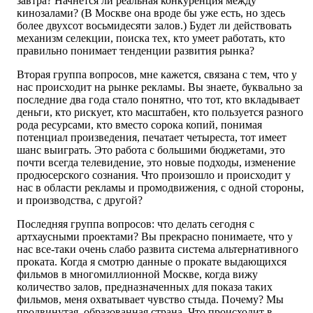
завтра? Начнется ли реальная конкуренция между
кинозалами? (В Москве она вроде бы уже есть, но здесь
более двухсот восьмидесяти залов.) Будет ли действовать
механизм селекции, поиска тех, кто умеет работать, кто
правильно понимает тенденции развития рынка?
Вторая группа вопросов, мне кажется, связана с тем, что у
нас происходит на рынке рекламы. Вы знаете, буквально за
последние два года стало понятно, что тот, кто вкладывает
деньги, кто рискует, кто масштабен, кто пользуется разного
рода ресурсами, кто вместо сорока копий, понимая
потенциал произведения, печатает четыреста, тот имеет
шанс выиграть. Это работа с большими бюджетами, это
почти всегда телевидение, это новые подходы, изменение
продюсерского сознания. Что произошло и происходит у
нас в области рекламы и промодвижения, с одной стороны,
и производства, с другой?
Последняя группа вопросов: что делать сегодня с
артхаусными проектами? Вы прекрасно понимаете, что у
нас все-таки очень слабо развита система альтернативного
проката. Когда я смотрю данные о прокате выдающихся
фильмов в многомиллионной Москве, когда вижу
количество залов, предназначенных для показа таких
фильмов, меня охватывает чувство стыда. Почему? Мы
продвинутая, образованная страна. Что происходит в