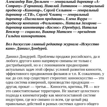
Александер Ван Дюльмен — генеральный директор «А-
Company» (Германия), Николай Литвинов — генеральный
продюсер «Киномир», Сергей Сельянов — генеральный
директор «СТВ», Сергей Члиянц — генеральный
директор «Пигмалион продакшн», Елена Яцура —
продюсер компании «Фильмоком», Наталья Захарова —
директор кинотеатра «Космос» (Оренбург), Наталья
Венжер — социолог, Виктор Матизен — президент
Гильдии кинокритиков.
Вел дискуссию главный редактор журнала «Искусство
кино» Даниил Дондурей.
Даниил Дондурей. Проблемы продажи российского, да и
любого другого кино напрямую связаны не только с
дистрибьюцией, но и с пониманием продюсерами
актуальных задач этой сферы: условий развития киносети,
эффективного продвижения фильмов и т.п. К сожалению, у
нас до сих пор существует стереотип: киноискусство — это
одна система измерений, производство продукции —
другая, прокат — третья… Киносети, критика, PR — все
это самостоятельные территории. Не хватает целостного
подхода к кинематографу как многосоставной системе
индустрии, где все связано со всем, где целый ряд
правильных действий в разных системах одного общего