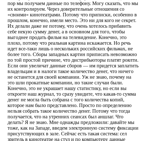
пор мы получаем данные по телефону. Могу сказать, что мы
их контролируем. Через доверительные отношения со
«своими» кинотеатрами. Потому что приписки, особенно в
прошлом, конечно, имели место. Это ни для кого не секрет.
Их делали даже не потому, что очень хотелось прибавить
себе некую сумму денег, а в основном для того, чтобы
выгоднее продать фильм на телевидение. Конечно, это
плохо, потому что реальная картина искажается. Но речь
идет все-таки лишь о нескольких российских фильмах, не
более того. Сборы западных картин приписать невозможно
по той простой причине, что дистрибьюторы платят роялти.
Если они увеличат данные сборов — им придется заплатить
владельцам и в налоги такое количество денег, что ничего
не останется для своей компании. Уж не знаю, почему на
это шли прокатные компании, но такие случаи были.
Конечно, это не украшает нашу статистику, но если вы
откроете наш журнал, то сразу увидите, что какая-то сумма
денег не могла быть собрана с того количества копий,
которое нам было представлено. Просто по определению
нельзя собрать такое количество денег. Потому что тогда
получается, что на утренних сеансах был аншлаг. Что
делать? Я не знаю. Мне однажды предложили: давайте мы
тоже, как на Западе, введем электронную систему фиксации
присутствующих в зале. Сейчас есть такая система: сел
зритель в кинотеатре на стул и по компьютеру данные