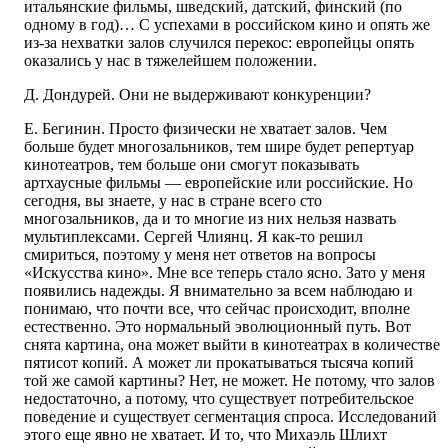
итальянские фильмы, шведский, датский, финский (по
одному в год)… С успехами в российском кино и опять же
из-за нехватки залов случился перекос: европейцы опять
оказались у нас в тяжелейшем положении.
Д. Дондурей. Они не выдерживают конкуренции?
Е. Бегинин. Просто физически не хватает залов. Чем
больше будет многозальников, тем шире будет репертуар
кинотеатров, тем больше они смогут показывать
артхаусные фильмы — европейские или российские. Но
сегодня, вы знаете, у нас в стране всего сто
многозальников, да и то многие из них нельзя назвать
мультиплексами. Сергей Члиянц. Я как-то решил
смириться, поэтому у меня нет ответов на вопросы
«Искусства кино». Мне все теперь стало ясно. Зато у меня
появились надежды. Я внимательно за всем наблюдаю и
понимаю, что почти все, что сейчас происходит, вполне
естественно. Это нормальный эволюционный путь. Вот
снята картина, она может выйти в кинотеатрах в количестве
пятисот копий. А может ли прокатываться тысяча копий
той же самой картины? Нет, не может. Не потому, что залов
недостаточно, а потому, что существует потребительское
поведение и существует сегментация спроса. Исследований
этого еще явно не хватает. И то, что Михаэль Шлихт