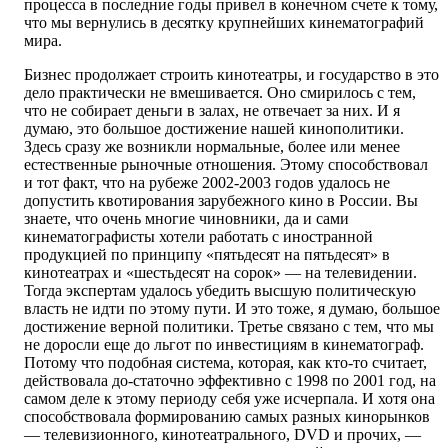
процесса в последние годы привел в конечном счете к тому,
что мы вернулись в десятку крупнейших кинематографий
мира.
Бизнес продолжает строить кинотеатры, и государство в это
дело практически не вмешивается. Оно смирилось с тем,
что не собирает деньги в залах, не отвечает за них. И я
думаю, это большое достижение нашей кинополитики.
Здесь сразу же возникли нормальные, более или менее
естественные рыночные отношения. Этому способствовал
и тот факт, что на рубеже 2002-2003 годов удалось не
допустить квотирования зарубежного кино в России. Вы
знаете, что очень многие чиновники, да и сами
кинематографисты хотели работать с иностранной
продукцией по принципу «пятьдесят на пятьдесят» в
кинотеатрах и «шестьдесят на сорок» — на телевидении.
Тогда экспертам удалось убедить высшую политическую
власть не идти по этому пути. И это тоже, я думаю, большое
достижение верной политики. Третье связано с тем, что мы
не доросли еще до льгот по инвестициям в кинематограф.
Потому что подобная система, которая, как кто-то считает,
действовала до-статочно эффективно с 1998 по 2001 год, на
самом деле к этому периоду себя уже исчерпала. И хотя она
способствовала формированию самых разных кинорынков
— телевизионного, кинотеатрального, DVD и прочих, —