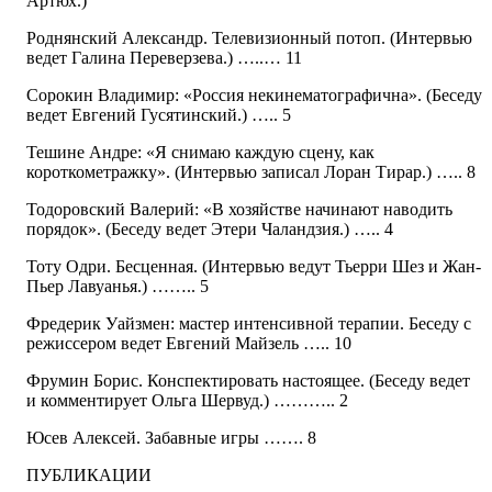
Артюх.)
Роднянский Александр. Телевизионный потоп. (Интервью
ведет Галина Переверзева.) …..… 11
Сорокин Владимир: «Россия некинематографична». (Беседу
ведет Евгений Гусятинский.) ….. 5
Тешине Андре: «Я снимаю каждую сцену, как
короткометражку». (Интервью записал Лоран Тирар.) ….. 8
Тодоровский Валерий: «В хозяйстве начинают наводить
порядок». (Беседу ведет Этери Чаландзия.) ….. 4
Тоту Одри. Бесценная. (Интервью ведут Тьерри Шез и Жан-
Пьер Лавуанья.) …….. 5
Фредерик Уайзмен: мастер интенсивной терапии. Беседу с
режиссером ведет Евгений Майзель ….. 10
Фрумин Борис. Конспектировать настоящее. (Беседу ведет
и комментирует Ольга Шервуд.) ……….. 2
Юсев Алексей. Забавные игры ……. 8
ПУБЛИКАЦИИ