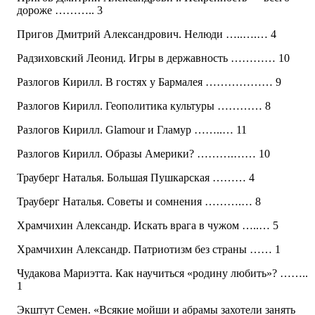
дороже ……….. 3
Пригов Дмитрий Александрович. Нелюди …..….… 4
Радзиховский Леонид. Игры в державность ………… 10
Разлогов Кирилл. В гостях у Бармалея ……………… 9
Разлогов Кирилл. Геополитика культуры ………… 8
Разлогов Кирилл. Glamour и Гламур ……..… 11
Разлогов Кирилл. Образы Америки? ……….…… 10
Трауберг Наталья. Большая Пушкарская ……… 4
Трауберг Наталья. Советы и сомнения ……….… 8
Храмчихин Александр. Искать врага в чужом …..… 5
Храмчихин Александр. Патриотизм без страны …… 1
Чудакова Мариэтта. Как научиться «родину любить»? ……..
1
Экштут Семен. «Всякие мойши и абрамы захотели занять