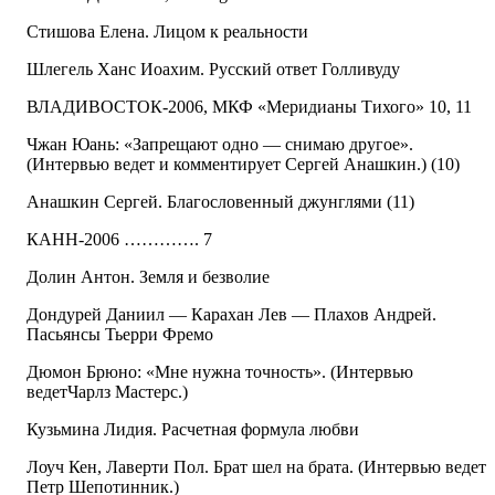
Стишова Елена. Лицом к реальности
Шлегель Ханс Иоахим. Русский ответ Голливуду
ВЛАДИВОСТОК-2006, МКФ «Меридианы Тихого» 10, 11
Чжан Юань: «Запрещают одно — снимаю другое».
(Интервью ведет и комментирует Сергей Анашкин.) (10)
Анашкин Сергей. Благословенный джунглями (11)
КАНН-2006 …………. 7
Долин Антон. Земля и безволие
Дондурей Даниил — Карахан Лев — Плахов Андрей.
Пасьянсы Тьерри Фремо
Дюмон Брюно: «Мне нужна точность». (Интервью
ведетЧарлз Мастерс.)
Кузьмина Лидия. Расчетная формула любви
Лоуч Кен, Лаверти Пол. Брат шел на брата. (Интервью ведет
Петр Шепотинник.)