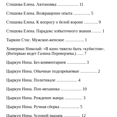
Стишова Елена. Автономка …………… 11
Стишова Елена. Возвращение опыта ………… 5
Стишова Елена. К вопросу о белой вороне ………. 9
Стишова Елена. Парадокс избыточного знания ……. 1
Тыркин Стас. Мужское-женское ………….. 1
Хомерики Николай: «В кино тяжело быть «кубистом».
(Интервью ведет Галина Переверзева.) ….. 7
Цыркун Нина. Без комментариев ………….. 3
Цыркун Нина. Обычные подозреваемые ………… 2
Цыркун Нина. Политикале …………… 4
Цыркун Нина. Поп-механика …………… 10
Цыркун Нина. Рождение жанра …………. 3
Цыркун Нина. Ручная сборка ………….. 5
Цыркун Нина. Scoopой рыцарь ………… 12