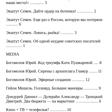
наши места!» ……..… 5
Экштут Семен. Дайте ордер на ботинки! ………… 2
Экштут Семен. Еще раз о России, которую мы потеряли
……… 6
Экштут Семен. Ловись, рыбка! …….… 3
Экштут Семен. Об одной неудаче советских писателей
………… 1
MEDIA
Богомолов Юрий. Код триумфа Кати Пушкаревой …. 8
Богомолов Юрий. Сирены с архипелага Гламур …… 11
Богомолов Юрий. Эфирные создания …….… 12
Гийон Мишель. Голливуд. Большие маневры ……….. 9
Дондурей Даниил — Дулерайн Александр — Троицкий
Дмитрий. Два бюджета — на маркетинг …………..… 6
Кино + ТВ = телефильм? ………… 10