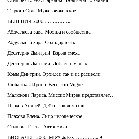
Стишова Елена. Парадокс избыточного знания
Тыркин Стас. Мужское-женское
ВЕНЕЦИЯ-2006 ……………. 11
Абдуллаева Зара. Мостра и сообщества
Абдуллаева Зара. Солидарность
Десятерик Дмитрий. Взрыв смеха
Десятерик Дмитрий. Доблесть малых
Комм Дмитрий. Орхидеи так и не расцвели
Любарская Ирина. Весь этот Vogue
Малюкова Лариса. Миссис Мирен представляет…
Плахов Андрей. Дебют как дежа вю
Плахова Елена. Лицо человеческое
Стишова Елена. Автономка
ВИСБАДЕН-2006, МКФ goEast ………….. 9