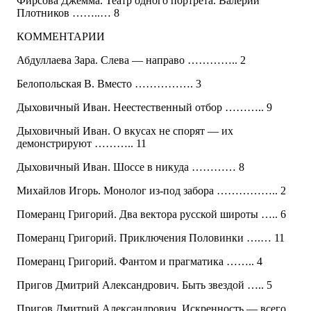
Фирсова Джемма. Театр одного портрета. Валерий
Плотников ……..… 8
КОММЕНТАРИИ
Абдуллаева Зара. Слева — направо ………….. 2
Белопольская В. Вместо ……………. 3
Дыховичный Иван. Неестественный отбор ……….. 9
Дыховичный Иван. О вкусах не спорят — их
демонстрируют ……….. 11
Дыховичный Иван. Шоссе в никуда ………… 8
Михайлов Игорь. Монолог из-под забора …………….. 2
Померанц Григорий. Два вектора русской широты ….. 6
Померанц Григорий. Приключения Половинки ….… 11
Померанц Григорий. Фантом и прагматика …….. 4
Пригов Дмитрий Александрович. Быть звездой ….. 5
Пригов Дмитрий Александрович. Искренность — всего