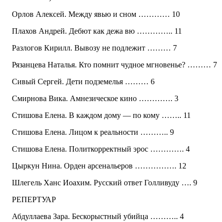
Орлов Алексей. Между явью и сном ………… 10
Плахов Андрей. Дебют как дежа вю ………….. 11
Разлогов Кирилл. Вывозу не подлежит ……… 7
Рязанцева Наталья. Кто помнит чудное мгновенье? ……… 7
Сивый Сергей. Дети подземелья ……… 6
Смирнова Вика. Амнезическое кино …………. 3
Стишова Елена. В каждом дому — по кому …….. 11
Стишова Елена. Лицом к реальности ……….. 9
Стишова Елена. Политкорректный эрос …………. 4
Цыркун Нина. Орден арсенальеров ……………. 12
Шлегель Ханс Иоахим. Русский ответ Голливуду …. 9
РЕПЕРТУАР
Абдуллаева Зара. Бескорыстный убийца ……….. 4