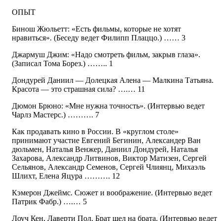
ОПЫТ
Бинош Жюльетт: «Есть фильмы, которые не хотят
нравиться». (Беседу ведет Филипп Плаццо.) …… 3
Джармуш Джим: «Надо смотреть фильм, закрыв глаза».
(Записал Тома Борез.) …….. 1
Дондурей Даниил — Долецкая Алена — Малкина Татьяна.
Красота — это страшная сила? ….… 11
Дюмон Брюно: «Мне нужна точность». (Интервью ведет
Чарлз Мастерс.) ………. 7
Как продавать кино в России. В «круглом столе»
принимают участие Евгений Бегинин, Александер Ван
дюльмен, Наталья Венжер, Даниил Дондурей, Наталья
Захарова, Александр Литвинов, Виктор Матизен, Сергей
Сельянов, Александр Семенов, Сергей Члиянц, Михаэль
Шлихт, Елена Яцура ………. 12
Кэмерон Джеймс. Сюжет и воображение. (Интервью ведет
Патрик Фабр.) ….… 5
Лоуч Кен, Лаверти Пол. Брат шел на брата. (Интервью ведет