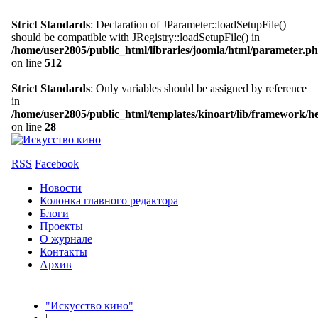
Strict Standards
: Declaration of JParameter::loadSetupFile()
should be compatible with JRegistry::loadSetupFile() in
/home/user2805/public_html/libraries/joomla/html/parameter.p
on line
512
Strict Standards
: Only variables should be assigned by reference
in
/home/user2805/public_html/templates/kinoart/lib/framework/h
on line
28
RSS
Facebook
Новости
Колонка главного редактора
Блоги
Проекты
О журнале
Контакты
Архив
"Искусство кино"