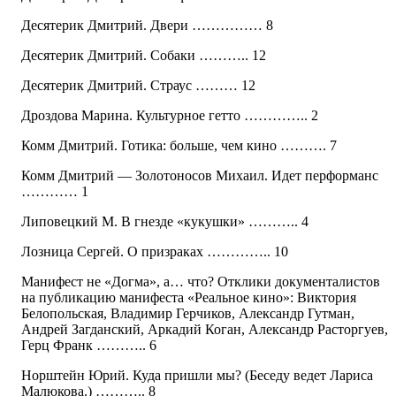
Десятерик Дмитрий. Двери …………… 8
Десятерик Дмитрий. Собаки ……….. 12
Десятерик Дмитрий. Страус ……… 12
Дроздова Марина. Культурное гетто ………….. 2
Комм Дмитрий. Готика: больше, чем кино ………. 7
Комм Дмитрий — Золотоносов Михаил. Идет перформанс
………… 1
Липовецкий М. В гнезде «кукушки» ……….. 4
Лозница Сергей. О призраках ………….. 10
Манифест не «Догма», а… что? Отклики документалистов
на публикацию манифеста «Реальное кино»: Виктория
Белопольская, Владимир Герчиков, Александр Гутман,
Андрей Загданский, Аркадий Коган, Александр Расторгуев,
Герц Франк ……….. 6
Норштейн Юрий. Куда пришли мы? (Беседу ведет Лариса
Малюкова.) ……….. 8