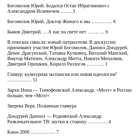
Богомолов Юрий. Бодался Остап Ибрагимович с
Александром Исаевичем ……. 3
Богомолов Юрий. Доктор Живаго и мы …………. 6
Быков Дмитрий. …А нас на свете нет ……. … 6
В поисках смысла: новый патриотизм. В дискуссии
принимают участие Юрий Богомолов, Даниил Дондурей,
Денис Драгунский, Татьяна Кутковец, Виталий Манский,
Виктор Матизен, Александр Митта, Никита Михалков,
Дмитрий Орешкин, Кирилл Разлогов ……….. 1
Гламур: культурная экспансия или новая идеология?
…………… 11
Зархи Нина — Тимофеевский Александр. «Моэт» в России
больше, чем «Моэт»
Зверева Вера. Позывные гламура
Дондурей Даниил — Роднянский Александр.
Развлекательное ТВ: шутки в сторону ………… 4
Канн-2006 …………… 7