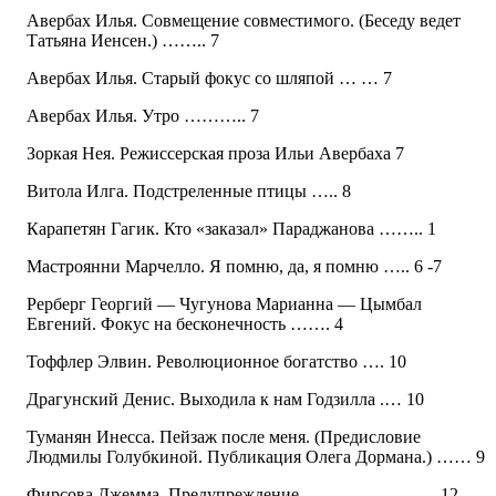
Авербах Илья. Совмещение совместимого. (Беседу ведет
Татьяна Иенсен.) …….. 7
Авербах Илья. Старый фокус со шляпой … … 7
Авербах Илья. Утро ……….. 7
Зоркая Нея. Режиссерская проза Ильи Авербаха 7
Витола Илга. Подстреленные птицы ….. 8
Карапетян Гагик. Кто «заказал» Параджанова …….. 1
Мастроянни Марчелло. Я помню, да, я помню ….. 6 -7
Рерберг Георгий — Чугунова Марианна — Цымбал
Евгений. Фокус на бесконечность ……. 4
Тоффлер Элвин. Революционное богатство …. 10
Драгунский Денис. Выходила к нам Годзилла .… 10
Туманян Инесса. Пейзаж после меня. (Предисловие
Людмилы Голубкиной. Публикация Олега Дормана.) …… 9
Фирсова Джемма. Предупреждение …………….……. 12