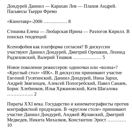
Дондурей Даниил — Карахан Лев — Плахов Андрей.
Пасьянсы Тьерри Фремо
«Кинотавр»-2006 …………… 8
Стишова Елена — Любарская Ирина — Разлогов Кирилл. В
поисках тенденций
Ксенофобия как платформа согласия? В дискуссии
участвуют Даниил Дондурей, Дмитрий Орешкин, Леонид
Радзиховский, Валерий Тишков ……………… 5
Новое поколение режиссеров: одиночки или «волна»?
«Круглый стол» «ИК». В дискуссии принимают участие
Евгений Гусятинский, Даниил Дондурей, Нина Зархи,
Андрей Звягинцев, Алексей Попогребский, Павел Санаев,
Борис Хлебников, Илья Хржановский, Катя Шагалова
…………….. 2
Пираты XXI века. Государство и кинематографисты против
контрафактной продукции. В «круглом столе» принимают
участие Даниил Дондурей, Анджей Жулавский, Дмитрий
Медведев, Никита Михалков, Константин Эрнст …………
10