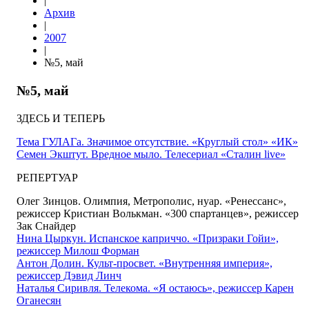
|
Архив
|
2007
|
№5, май
№5, май
ЗДЕСЬ И ТЕПЕРЬ
Тема ГУЛАГа. Значимое отсутствие. «Круглый стол» «ИК»
Семен Экштут. Вредное мыло. Телесериал «Сталин live»
РЕПЕРТУАР
Олег Зинцов. Олимпия, Метрополис, нуар. «Ренессанс»,
режиссер Кристиан Волькман. «300 спартанцев», режиссер
Зак Снайдер
Нина Цыркун. Испанское каприччо. «Призраки Гойи»,
режиссер Милош Форман
Антон Долин. Культ-просвет. «Внутренняя империя»,
режиссер Дэвид Линч
Наталья Сиривля. Телекома. «Я остаюсь», режиссер Карен
Оганесян