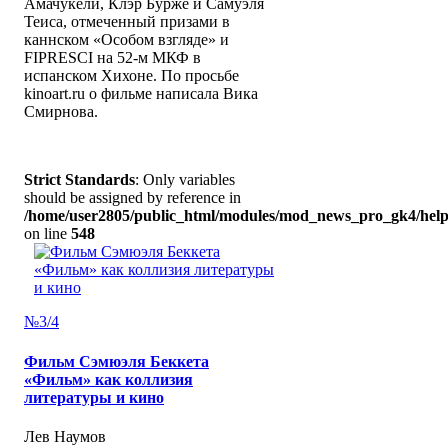
Амачукели, Клэр Бурже и Самуэля
Теиса, отмеченный призами в
каннском «Особом взгляде» и
FIPRESCI на 52-м МКФ в
испанском Хихоне. По просьбе
kinoart.ru о фильме написала Вика
Смирнова.
Strict Standards
: Only variables
should be assigned by reference in
/home/user2805/public_html/modules/mod_news_pro_gk4/help
on line
548
№3/4
Фильм Сэмюэля Беккета
«Фильм» как коллизия
литературы и кино
Лев Наумов