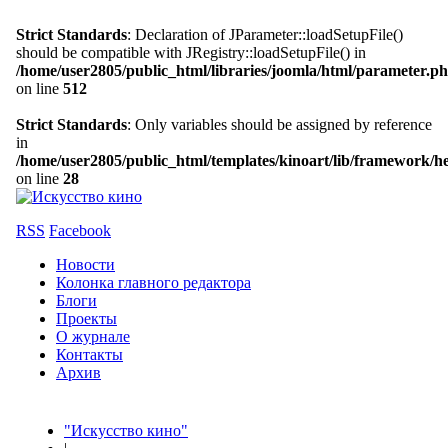
Strict Standards
: Declaration of JParameter::loadSetupFile()
should be compatible with JRegistry::loadSetupFile() in
/home/user2805/public_html/libraries/joomla/html/parameter.p
on line
512
Strict Standards
: Only variables should be assigned by reference
in
/home/user2805/public_html/templates/kinoart/lib/framework/h
on line
28
RSS
Facebook
Новости
Колонка главного редактора
Блоги
Проекты
О журнале
Контакты
Архив
"Искусство кино"