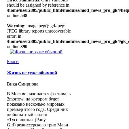
should be assigned by reference in
/home/user2805/public_html/modules/mod_news_pro_gk4/help
on line
548
Warning
: imagejpeg(): gd-jpeg:
JPEG library reports unrecoverable
error: in
/home/user2805/public_html/modules/mod_news_pro_gk4/gk_c
on line
390
Блоги
Жизнь не хуже обычной
Вика Смирнова
В Москве начинается фестиваль
2morrow, на котором будет
показано несколько мировых
премьер этого года. Среди них
любопытный фильм
«Тусовщица» (Party
Girl) режиссерского трио Мари