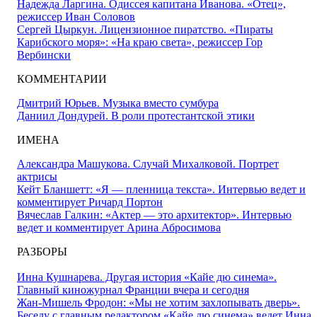
Надежда Ларгина. Одиссея капитана Иванова. «Отец»,
режиссер Иван Соловов
Сергей Цыркун. Лицензионное пиратство. «Пираты
Карибского моря»: «На краю света», режиссер Гор
Вербински
КОММЕНТАРИИ
Дмитрий Юрьев. Музыка вместо сумбура
Даниил Дондурей. В роли протестантской этики
ИМЕНА
Александра Машукова. Случай Михалковой. Портрет
актрисы
Кейт Бланшетт: «Я — пленница текста». Интервью ведет и
комментирует Ричард Портон
Вячеслав Галкин: «Актер — это архитектор». Интервью
ведет и комментирует Арина Абросимова
РАЗБОРЫ
Инна Кушнарева. Другая история «Кайе дю синема».
Главный киножурнал Франции вчера и сегодня
Жан-Мишель Фродон: «Мы не хотим захлопывать дверь».
Беседу с главным редактором «Кайе дю синема» ведет Инна