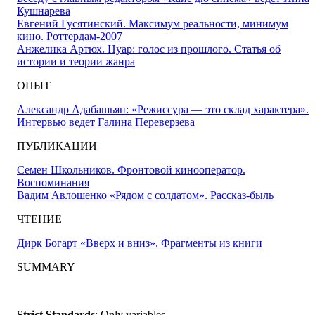
Кушнарева
Евгений Гусятинский. Максимум реальности, минимум
кино. Роттердам-2007
Анжелика Артюх. Нуар: голос из прошлого. Статья об
истории и теории жанра
ОПЫТ
Александр Адабашьян: «Режиссура — это склад характера».
Интервью ведет Галина Переверзева
ПУБЛИКАЦИИ
Семен Школьников. Фронтовой кинооператор.
Воспоминания
Вадим Авлошенко «Рядом с солдатом». Рассказ-быль
ЧТЕНИЕ
Дирк Богарт «Вверх и вниз». Фрагменты из книги
SUMMARY
Strict Standards
: Only variables