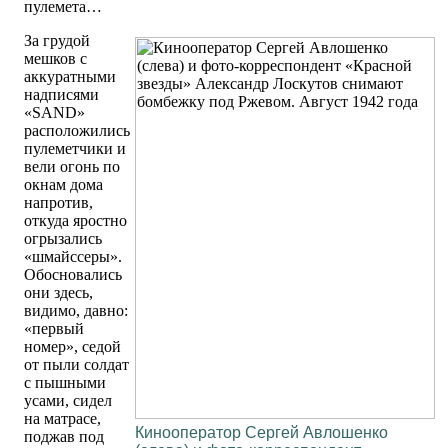
пулемета…
За грудой
мешков с
аккуратными
надписями
«SAND»
расположились
пулеметчики и
вели огонь по
окнам дома
напротив,
откуда яростно
огрызались
«шмайссеры».
Обосновались
они здесь,
видимо, давно:
«первый
номер», седой
от пыли солдат
с пышными
усами, сидел
на матрасе,
Кинооператор Сергей Авлошенко
поджав под