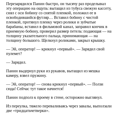
Перезарядился Панин быстро, он тысячу раз проделывал
эту операцию на ощупь: вытащил из тубуса свежую кассету,
снял с оси бобину со снятой пленкой, положил ее в
освободившийся футляр… Вставил бобину с чистой
пленкой, протянул пленку через ролики и зубчатые
барабаны, вставил в фильмовой канал, заправил кончик в
приемную бобину, проверил размер петель: подающая — на
толщину указательного пальца, принимающая — на
толщину большого. Щелкнул роликами, закрыл крышку.
— Эй, оператор! — крикнул «первый». — Зарядил свой
пулемет?
— Зарядил.
Панин выдернул руки из рукавов, вытащил из мешка
камеру, взвел пружину.
— Эй, оператор! — снова крикнул «первый». — Ползи
сюда! Сейчас тут такое начнется!
Панин подполз к проему в стене, осторожно выглянул.
Из переулка, тяжело переваливаясь через завалы, выползали
две «тридцатьчетверки».