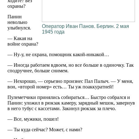
ходите? Без
охраны?
Панин
невольно
Оператор Иван Панов. Берлин. 2 мая
улыбнулся.
1945 года
— Какая на
войне охрана?
— Ну-у, не охрана, помощник какой-никакой…
— Иногда работаем вдвоем, но все больше в одиночку. Так
сподручнее, больше снимем.
— Нехорошо, — серьезно произнес Пал Палыч. — У меня,
вон, «второй номер» есть… Ты уж поаккуратней!
Пулеметчики принялись собираться… Быстро собрался и
Панин: уложил в рюкзак камеру, зарядный мешок, завернув
в него тубус с кассетами. Закинул рюкзак за плечо.
— Все, мужики, пошел!
— Ты куда сейчас? Может, с нами?