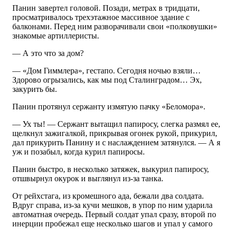
Панин завертел головой. Позади, метрах в тридцати,
просматривалось трехэтажное массивное здание с
балконами. Перед ним разворачивали свои «полковушки»
знакомые артиллеристы.
— А это что за дом?
— «Дом Гиммлера», гестапо. Сегодня ночью взяли…
Здорово огрызались, как мы под Сталинградом… Эх,
закурить бы.
Панин протянул сержанту измятую пачку «Беломора».
— Ух ты! — Сержант вытащил папиросу, слегка размял ее,
щелкнул зажигалкой, прикрывая огонек рукой, прикурил,
дал прикурить Панину и с наслаждением затянулся. — А я
уж и позабыл, когда курил папиросы.
Панин быстро, в несколько затяжек, выкурил папиросу,
отшвырнул окурок и выглянул из-за танка.
От рейхстага, из кромешного ада, бежали два солдата.
Вдруг справа, из-за кучи мешков, в упор по ним ударила
автоматная очередь. Первый солдат упал сразу, второй по
инерции пробежал еще несколько шагов и упал у самого