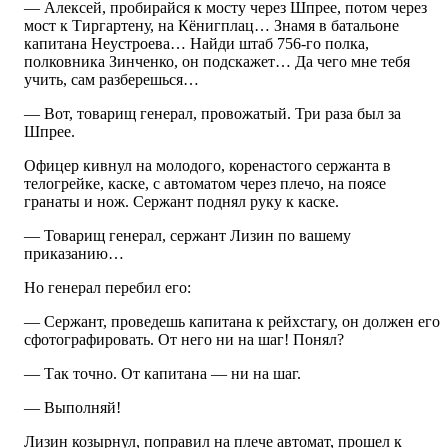
— Алексей, пробирайся к мосту через Шпрее, потом через
мост к Тиргартену, на Кёнигплац… Знамя в батальоне
капитана Неустроева… Найди штаб 756-го полка,
полковника Зинченко, он подскажет… Да чего мне тебя
учить, сам разберешься…
— Вот, товарищ генерал, провожатый. Три раза был за
Шпрее.
Офицер кивнул на молодого, коренастого сержанта в
телогрейке, каске, с автоматом через плечо, на поясе
гранаты и нож. Сержант поднял руку к каске.
— Товарищ генерал, сержант Лизин по вашему
приказанию…
Но генерал перебил его:
— Сержант, проведешь капитана к рейхстагу, он должен его
сфотографировать. От него ни на шаг! Понял?
— Так точно. От капитана — ни на шаг.
— Выполняй!
Лизин козырнул, поправил на плече автомат, прошел к