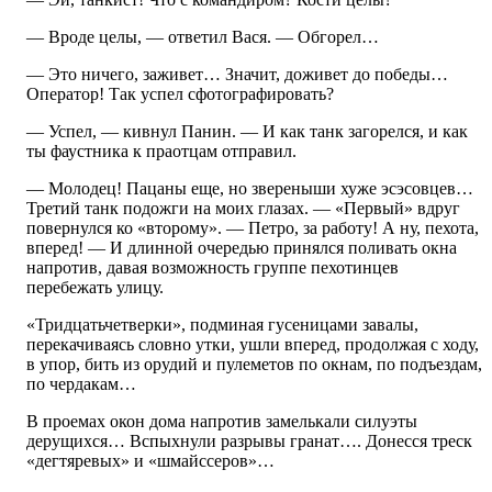
— Вроде целы, — ответил Вася. — Обгорел…
— Это ничего, заживет… Значит, доживет до победы…
Оператор! Так успел сфотографировать?
— Успел, — кивнул Панин. — И как танк загорелся, и как
ты фаустника к праотцам отправил.
— Молодец! Пацаны еще, но звереныши хуже эсэсовцев…
Третий танк подожги на моих глазах. — «Первый» вдруг
повернулся ко «второму». — Петро, за работу! А ну, пехота,
вперед! — И длинной очередью принялся поливать окна
напротив, давая возможность группе пехотинцев
перебежать улицу.
«Тридцатьчетверки», подминая гусеницами завалы,
перекачиваясь словно утки, ушли вперед, продолжая с ходу,
в упор, бить из орудий и пулеметов по окнам, по подъездам,
по чердакам…
В проемах окон дома напротив замелькали силуэты
дерущихся… Вспыхнули разрывы гранат…. Донесся треск
«дегтяревых» и «шмайссеров»…