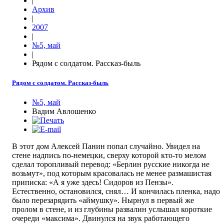
|
Архив
|
2007
|
№5, май
|
Рядом с солдатом. Рассказ-быль
Рядом с солдатом. Рассказ-быль
№5, май
Вадим Авлошенко
В этот дом Алексей Панин попал случайно. Увидел на
стене надпись по-немецки, сверху которой кто-то мелом
сделал торопливый перевод: «Берлин русские никогда не
возьмут», под которым красовалась не менее размашистая
приписка: «А я уже здесь! Сидоров из Пензы».
Естественно, остановился, снял… И кончилась пленка, надо
было перезарядить «аймушку». Нырнул в первый же
пролом в стене, и из глубины развалин услышал короткие
очереди «максима». Двинулся на звук работающего