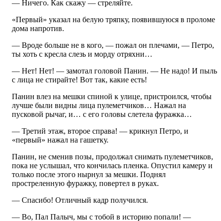
— Ничего. Как скажу — стреляйте.
«Первый» указал на белую тряпку, появившуюся в проломе
дома напротив.
— Вроде больше не в кого, — пожал он плечами, — Петро,
ты хоть с кресла слезь и морду отряхни…
— Нет! Нет! — замотал головой Панин. — Не надо! И пыль
с лица не стирайте! Вот так, какие есть!
Панин влез на мешки спиной к улице, пристроился, чтобы
лучше были видны лица пулеметчиков… Нажал на
пусковой рычаг, и… с его головы слетела фуражка…
— Третий этаж, второе справа! — крикнул Петро, и
«первый» нажал на гашетку.
Панин, не сменив позы, продолжал снимать пулеметчиков,
пока не услышал, что кончилась пленка. Опустил камеру и
только после этого нырнул за мешки. Поднял
простреленную фуражку, повертел в руках.
— Спасибо! Отличный кадр получился.
— Во, Пал Палыч, мы с тобой в историю попали! —