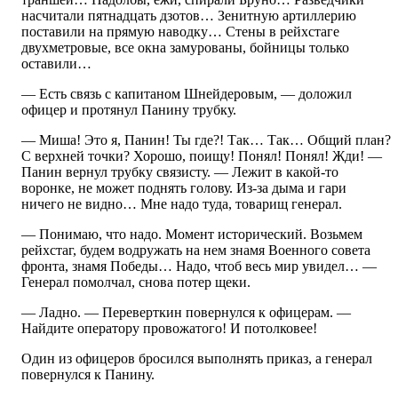
насчитали пятнадцать дзотов… Зенитную артиллерию
поставили на прямую наводку… Стены в рейхстаге
двухметровые, все окна замурованы, бойницы только
оставили…
— Есть связь с капитаном Шнейдеровым, — доложил
офицер и протянул Панину трубку.
— Миша! Это я, Панин! Ты где?! Так… Так… Общий план?
С верхней точки? Хорошо, поищу! Понял! Понял! Жди! —
Панин вернул трубку связисту. — Лежит в какой-то
воронке, не может поднять голову. Из-за дыма и гари
ничего не видно… Мне надо туда, товарищ генерал.
— Понимаю, что надо. Момент исторический. Возьмем
рейхстаг, будем водружать на нем знамя Военного совета
фронта, знамя Победы… Надо, чтоб весь мир увидел… —
Генерал помолчал, снова потер щеки.
— Ладно. — Переверткин повернулся к офицерам. —
Найдите оператору провожатого! И потолковее!
Один из офицеров бросился выполнять приказ, а генерал
повернулся к Панину.