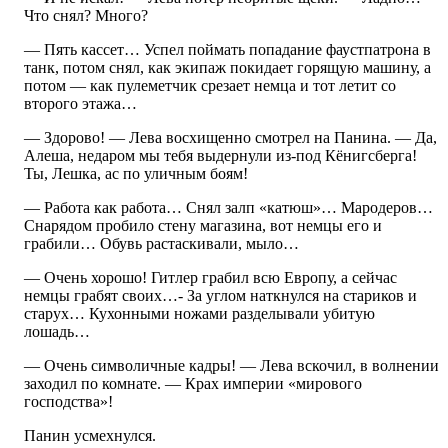
Что снял? Много?
— Пять кассет… Успел поймать попадание фаустпатрона в
танк, потом снял, как экипаж покидает горящую машину, а
потом — как пулеметчик срезает немца и тот летит со
второго этажа…
— Здорово! — Лева восхищенно смотрел на Панина. — Да,
Алеша, недаром мы тебя выдернули из-под Кёнигсберга!
Ты, Лешка, ас по уличным боям!
— Работа как работа… Снял залп «катюш»… Мародеров…
Снарядом пробило стену магазина, вот немцы его и
грабили… Обувь растаскивали, мыло…
— Очень хорошо! Гитлер грабил всю Европу, а сейчас
немцы грабят своих…- За углом наткнулся на стариков и
старух… Кухонными ножами разделывали убитую
лошадь…
— Очень символичные кадры! — Лева вскочил, в волнении
заходил по комнате. — Крах империи «мирового
господства»!
Панин усмехнулся.