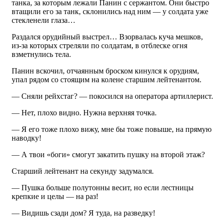
танка, за которым лежали Панин с сержантом. Они быстро
втащили его за танк, склонились над ним — у солдата уже
стекленели глаза…
Раздался орудийный выстрел… Взорвалась куча мешков,
из-за которых стреляли по солдатам, в отблеске огня
взметнулись тела.
Панин вскочил, отчаянным броском кинулся к орудиям,
упал рядом со стоящим на колене старшим лейтенантом.
— Сняли рейхстаг? — покосился на оператора артиллерист.
— Нет, плохо видно. Нужна верхняя точка.
— Я его тоже плохо вижу, мне бы тоже повыше, на прямую
наводку!
— А твои «боги» смогут закатить пушку на второй этаж?
Старший лейтенант на секунду задумался.
— Пушка больше полутонны весит, но если лестницы
крепкие и целы — на раз!
— Видишь сзади дом? Я туда, на разведку!