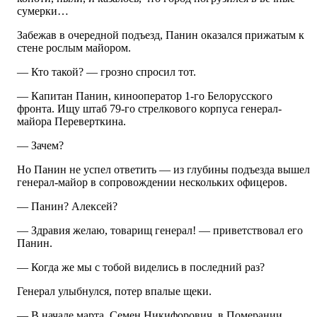
сумерки…
Забежав в очередной подъезд, Панин оказался прижатым к
стене рослым майором.
— Кто такой? — грозно спросил тот.
— Капитан Панин, кинооператор 1-го Белорусского
фронта. Ищу штаб 79-го стрелкового корпуса генерал-
майора Переверткина.
— Зачем?
Но Панин не успел ответить — из глубины подъезда вышел
генерал-майор в сопровождении нескольких офицеров.
— Панин? Алексей?
— Здравия желаю, товарищ генерал! — приветствовал его
Панин.
— Когда же мы с тобой виделись в последний раз?
Генерал улыбнулся, потер впалые щеки.
— В начале марта, Семен Никифорович, в Померании.