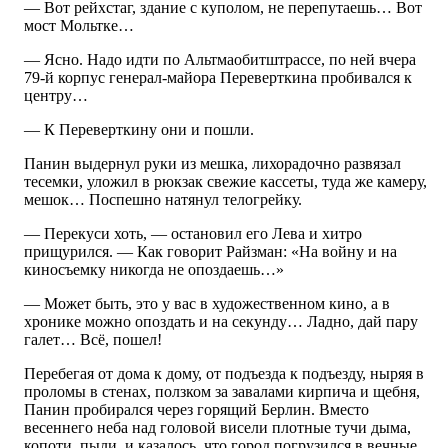
— Вот рейхстаг, здание с куполом, не перепутаешь… Вот
мост Мольтке…
— Ясно. Надо идти по Альтмаобитштрассе, по ней вчера
79-й корпус генерал-майора Переверткина пробивался к
центру…
— К Переверткину они и пошли.
Панин выдернул руки из мешка, лихорадочно развязал
тесемки, уложил в рюкзак свежие кассеты, туда же камеру,
мешок… Поспешно натянул телогрейку.
— Перекуси хоть, — остановил его Лева и хитро
прищурился. — Как говорит Райзман: «На войну и на
киносъемку никогда не опоздаешь…»
— Может быть, это у вас в художественном кино, а в
хронике можно опоздать и на секунду… Ладно, дай пару
галет… Всё, пошел!
Перебегая от дома к дому, от подъезда к подъезду, ныряя в
проломы в стенах, ползком за завалами кирпича и щебня,
Панин пробирался через горящий Берлин. Вместо
весеннего неба над головой висели плотные тучи дыма,
копоти, пыли, и казалось, что город погрузился в вечные