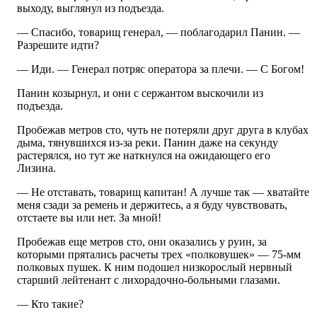
выходу, выглянул из подъезда.
— Спасибо, товарищ генерал, — поблагодарил Панин. —
Разрешите идти?
— Иди. — Генерал потряс оператора за плечи. — С Богом!
Панин козырнул, и они с сержантом выскочили из
подъезда.
Пробежав метров сто, чуть не потеряли друг друга в клубах
дыма, тянувшихся из-за реки. Панин даже на секунду
растерялся, но тут же наткнулся на ожидающего его
Лизина.
— Не отставать, товарищ капитан! А лучше так — хватайте
меня сзади за ремень и держитесь, а я буду чувствовать,
отстаете вы или нет. За мной!
Пробежав еще метров сто, они оказались у руин, за
которыми прятались расчеты трех «полковушек» — 75-мм
полковых пушек. К ним подошел низкорослый нервный
старший лейтенант с лихорадочно-больными глазами.
— Кто такие?