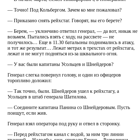
— Точно! Под Кольбергом. Зачем ко мне пожаловал?
— Приказано снять рейхстаг. Говорят, вы его берете?
— Берем, — уклончиво ответил генерал, — да вот, никак не
возьмем. Пытались взять с ходу, на рассвете — не
получилось… Еще в 11.30 батальоны поднимались в атаку,
и тот же результат… Лежат метрах в трехстах от рейхстага,
лежат и не могут подняться из-за шквального огня.
— У вас были капитаны Усольцев и Шнейдеров?
Генерал слегка повернул голову, и один из офицеров
торопливо доложил:
— Так точно, были. Шнейдеров ушел к рейхстагу, а
Усольцев в штаб генерала Шатилова.
— Соедините капитана Панина со Шнейдеровым. Пусть
поищут, если жив.
Генерал взял оператора под руку и отвел в сторонку.
— Перед рейхстагом канал с водой, за ним три линии
траншей… Надолбы, ежи, спирали Бруно… Разведчики