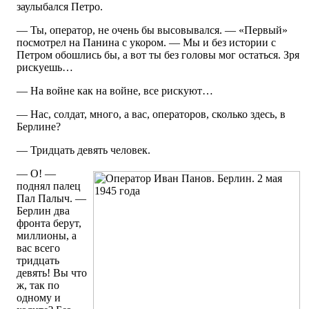
заулыбался Петро.
— Ты, оператор, не очень бы высовывался. — «Первый»
посмотрел на Панина с укором. — Мы и без истории с
Петром обошлись бы, а вот ты без головы мог остаться. Зря
рискуешь…
— На войне как на войне, все рискуют…
— Нас, солдат, много, а вас, операторов, сколько здесь, в
Берлине?
— Тридцать девять человек.
— О! —
поднял палец
Пал Палыч. —
Берлин два
фронта берут,
миллионы, а
вас всего
тридцать
девять! Вы что
ж, так по
одному и