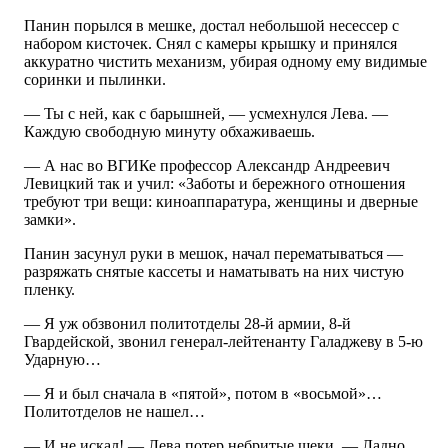
Панин порылся в мешке, достал небольшой несессер с
набором кисточек. Снял с камеры крышку и принялся
аккуратно чистить механизм, убирая одному ему видимые
соринки и пылинки.
— Ты с ней, как с барышней, — усмехнулся Лева. —
Каждую свободную минуту обхаживаешь.
— А нас во ВГИКе профессор Александр Андреевич
Левицкий так и учил: «Заботы и бережного отношения
требуют три вещи: киноаппаратура, женщины и дверные
замки».
Панин засунул руки в мешок, начал перематываться —
разряжать снятые кассеты и наматывать на них чистую
пленку.
— Я уж обзвонил политотделы 28-й армии, 8-й
Гвардейской, звонил генерал-лейтенанту Галаджеву в 5-ю
Ударную…
— Я и был сначала в «пятой», потом в «восьмой»…
Политотделов не нашел…
— И не искал! — Лева потер небритые щеки. — Ладно…