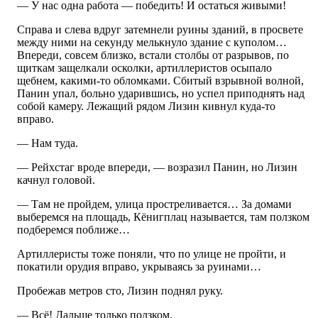
— У нас одна работа — победить! И остаться живыми!
Справа и слева вдруг затемнели руины зданий, в просвете
между ними на секунду мелькнуло здание с куполом…
Впереди, совсем близко, встали столбы от разрывов, по
щиткам защелкали осколки, артиллеристов осыпало
щебнем, какими-то обломками. Сбитый взрывной волной,
Панин упал, больно ударившись, но успел приподнять над
собой камеру. Лежащий рядом Лизин кивнул куда-то
вправо.
— Нам туда.
— Рейхстаг вроде впереди, — возразил Панин, но Лизин
качнул головой.
— Там не пройдем, улица простреливается… За домами
выберемся на площадь, Кёнигплац называется, там ползком
подберемся поближе…
Артиллеристы тоже поняли, что по улице не пройти, и
покатили орудия вправо, укрываясь за руинами…
Пробежав метров сто, Лизин поднял руку.
— Всё! Дальше только ползком.