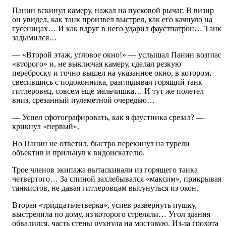
Панин вскинул камеру, нажал на пусковой рычаг. В визир
он увидел, как танк произвел выстрел, как его качнуло на
гусеницах… И как вдруг в него ударил фаустпатрон… Танк
задымился…
— «Второй этаж, угловое окно!» — услышал Панин возглас
«второго» и, не выключая камеру, сделал резкую
переброску и точно вышел на указанное окно, в котором,
свесившись с подоконника, разглядывал горящий танк
гитлеровец, совсем еще мальчишка… И тут же полетел
вниз, срезанный пулеметной очередью…
— Успел сфотографировать, как я фаустника срезал? —
крикнул «первый».
Но Панин не ответил, быстро перекинул на турели
объектив и прильнул к видоискателю.
Трое членов экипажа вытаскивали из горящего танка
четвертого… За спиной захлебывался «максим», прикрывая
танкистов, не давая гитлеровцам высунуться из окон.
Вторая «тридцатьчетверка», успев развернуть пушку,
выстрелила по дому, из которого стреляли… Угол здания
обвалился, часть стены рухнула на мостовую. Из-за грохота