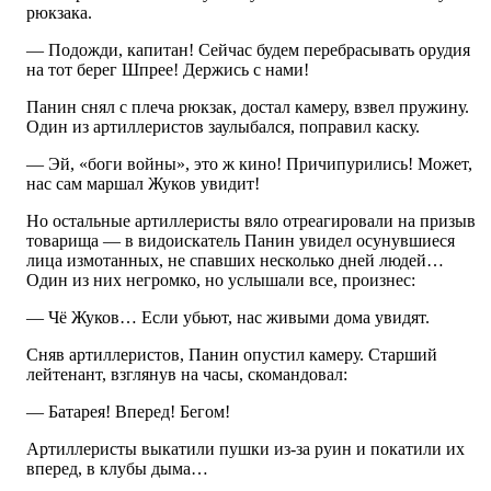
рюкзака.
— Подожди, капитан! Сейчас будем перебрасывать орудия
на тот берег Шпрее! Держись с нами!
Панин снял с плеча рюкзак, достал камеру, взвел пружину.
Один из артиллеристов заулыбался, поправил каску.
— Эй, «боги войны», это ж кино! Причипурились! Может,
нас сам маршал Жуков увидит!
Но остальные артиллеристы вяло отреагировали на призыв
товарища — в видоискатель Панин увидел осунувшиеся
лица измотанных, не спавших несколько дней людей…
Один из них негромко, но услышали все, произнес:
— Чё Жуков… Если убьют, нас живыми дома увидят.
Сняв артиллеристов, Панин опустил камеру. Старший
лейтенант, взглянув на часы, скомандовал:
— Батарея! Вперед! Бегом!
Артиллеристы выкатили пушки из-за руин и покатили их
вперед, в клубы дыма…