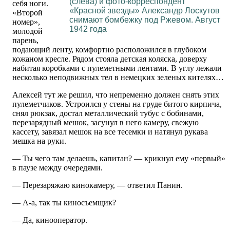
(слева) и фото-корреспондент
себя ноги.
«Красной звезды» Александр Лоскутов
«Второй
снимают бомбежку под Ржевом. Август
номер»,
1942 года
молодой
парень,
подающий ленту, комфортно расположился в глубоком
кожаном кресле. Рядом стояла детская коляска, доверху
набитая коробками с пулеметными лентами. В углу лежали
несколько неподвижных тел в немецких зеленых кителях…
Алексей тут же решил, что непременно должен снять этих
пулеметчиков. Устроился у стены на груде битого кирпича,
снял рюкзак, достал металлический тубус с бобинами,
перезарядный мешок, засунул в него камеру, свежую
кассету, завязал мешок на все тесемки и натянул рукава
мешка на руки.
— Ты чего там делаешь, капитан? — крикнул ему «первый»
в паузе между очередями.
— Перезаряжаю кинокамеру, — ответил Панин.
— А-а, так ты киносъемщик?
— Да, кинооператор.