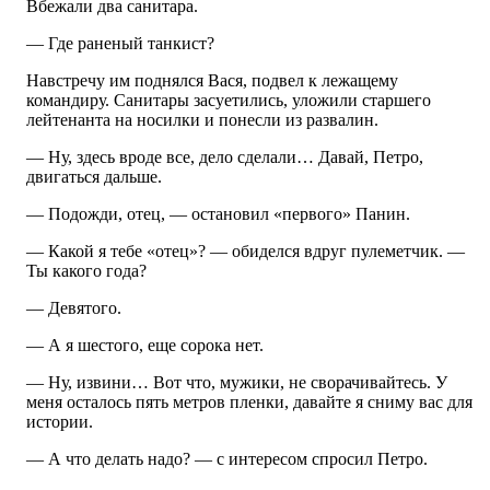
Вбежали два санитара.
— Где раненый танкист?
Навстречу им поднялся Вася, подвел к лежащему
командиру. Санитары засуетились, уложили старшего
лейтенанта на носилки и понесли из развалин.
— Ну, здесь вроде все, дело сделали… Давай, Петро,
двигаться дальше.
— Подожди, отец, — остановил «первого» Панин.
— Какой я тебе «отец»? — обиделся вдруг пулеметчик. —
Ты какого года?
— Девятого.
— А я шестого, еще сорока нет.
— Ну, извини… Вот что, мужики, не сворачивайтесь. У
меня осталось пять метров пленки, давайте я сниму вас для
истории.
— А что делать надо? — с интересом спросил Петро.