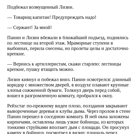
Подбежал возмущенный Лизин.
— Товарищ капитан! Предупреждать надо!
— Сержант! За мной!
Панин и Лизин вбежали в ближайший подъезд, поднялись
по лестнице на второй этаж. Мраморные ступени в
выбоинах, перила снесены, но пролеты целы и достаточно
крепкие.
— Вернись к артиллеристам, скажи старлею: лестницы
крепкие, пушку втащить можно.
Лизин кивнул и побежал вниз. Панин осмотрелся: длинный
коридор с множеством дверей, в воздухе плавают крупные
хлопья сожженной бумаги. Толкнул дверь перед собой,
вошел в разгромленную комнату, пробрался к окну.
Рейхстаг по-прежнему виден плохо, полздания закрывают
вывороченные деревья и клубы дыма. Через пролом в стене
Панин перешел в соседнюю комнату. В ней окна заложены
кирпичами, оставлены лишь узкие бойницы, из которых
тонкими струйками вползает дым с площади. Он просунул
камеру в бойницу, посмотрел в визир: площадь перед