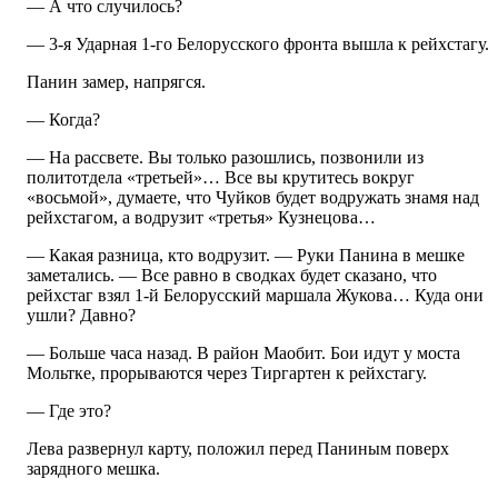
— А что случилось?
— 3-я Ударная 1-го Белорусского фронта вышла к рейхстагу.
Панин замер, напрягся.
— Когда?
— На рассвете. Вы только разошлись, позвонили из
политотдела «третьей»… Все вы крутитесь вокруг
«восьмой», думаете, что Чуйков будет водружать знамя над
рейхстагом, а водрузит «третья» Кузнецова…
— Какая разница, кто водрузит. — Руки Панина в мешке
заметались. — Все равно в сводках будет сказано, что
рейхстаг взял 1-й Белорусский маршала Жукова… Куда они
ушли? Давно?
— Больше часа назад. В район Маобит. Бои идут у моста
Мольтке, прорываются через Тиргартен к рейхстагу.
— Где это?
Лева развернул карту, положил перед Паниным поверх
зарядного мешка.