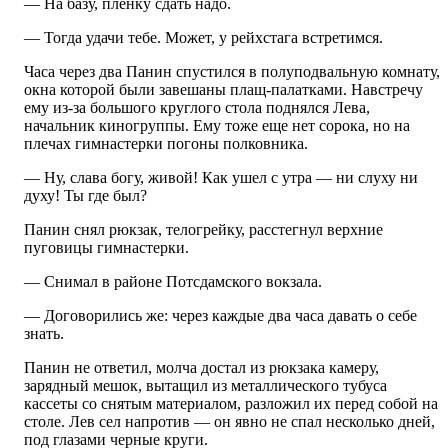
— На базу, пленку сдать надо.
— Тогда удачи тебе. Может, у рейхстага встретимся.
Часа через два Панин спустился в полуподвальную комнату,
окна которой были завешаны плащ-палатками. Навстречу
ему из-за большого круглого стола поднялся Лева,
начальник киногруппы. Ему тоже еще нет сорока, но на
плечах гимнастерки погоны полковника.
— Ну, слава богу, живой! Как ушел с утра — ни слуху ни
духу! Ты где был?
Панин снял рюкзак, телогрейку, расстегнул верхние
пуговицы гимнастерки.
— Снимал в районе Потсдамского вокзала.
— Договорились же: через каждые два часа давать о себе
знать.
Панин не ответил, молча достал из рюкзака камеру,
зарядный мешок, вытащил из металлического тубуса
кассеты со снятым материалом, разложил их перед собой на
столе. Лев сел напротив — он явно не спал несколько дней,
под глазами черные круги.