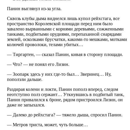
Панин выглянул из-за угла.
Сквозь клубы дыма виднелся лишь купол рейхстага, все
пространство Королевской площади перед ним было
завалено вырванными с корнями деревьями, сожженными
танками, подбитыми орудиями, перепаханной снарядами
землей, осколками брусчатки, какими-то мешками, мотками
колючей проволоки, телами убитых…
— Тиргартен, — сказал Панин, кивая в сторону площади.
— Что? — не понял его Лизин.
— Зоопарк здесь у них где-то был… Зверинец… Ну,
поползли дальше.
Раздирая колени и локти, Панин пополз вперед, следом
неотступно полз сержант… Уткнувшись в подбитый танк,
Панин привалился к броне, рядом пристроился Лизин, он
даже не запыхался.
— Далеко до рейхстага? — тяжело дыша, спросил Панин.
— Метров триста, может, чуть больше…