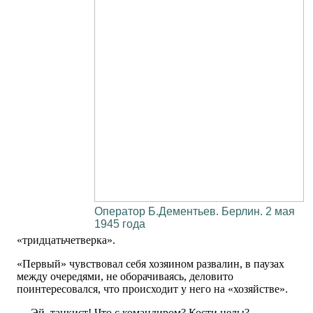
Оператор Б.Дементьев. Берлин. 2 мая
1945 года
«тридцатьчетверка».
«Первый» чувствовал себя хозяином развалин, в паузах
между очередями, не оборачиваясь, деловито
поинтересовался, что происходит у него на «хозяйстве».
— Эй, танкист! Что с командиром? Кости целы?