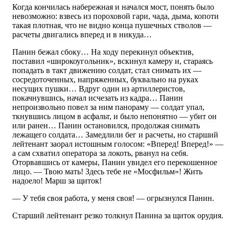
Когда кончилась набережная и начался мост, понять было
невозможно: взвесь из пороховой гари, чада, дыма, копоти
такая плотная, что не видно конца пушечных стволов —
расчеты двигались вперед и в никуда…
Панин бежал сбоку… На ходу перекинул объектив,
поставил «широкоугольник», вскинул камеру и, стараясь
попадать в такт движению солдат, стал снимать их —
сосредоточенных, напряженных, буквально на руках
несущих пушки… Вдруг один из артиллеристов,
покачнувшись, начал исчезать из кадра… Панин
непроизвольно повел за ним панораму — солдат упал,
ткнувшись лицом в асфальт, и было непонятно — убит он
или ранен… Панин остановился, продолжая снимать
лежащего солдата… Замедлили бег и расчеты, но старший
лейтенант заорал истошным голосом: «Вперед! Вперед!» —
а сам схватил оператора за локоть, рванул на себя.
Оторвавшись от камеры, Панин увидел его перекошенное
лицо. — Твою мать! Здесь тебе не «Мосфильм»! Жить
надоело! Марш за щиток!
— У тебя своя работа, у меня своя! — огрызнулся Панин.
Старший лейтенант резко толкнул Панина за щиток орудия.