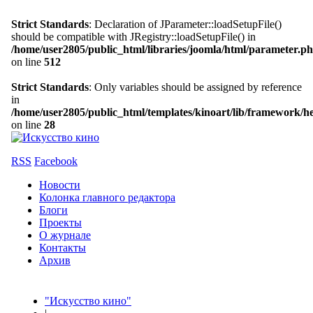
Strict Standards
: Declaration of JParameter::loadSetupFile()
should be compatible with JRegistry::loadSetupFile() in
/home/user2805/public_html/libraries/joomla/html/parameter.p
on line
512
Strict Standards
: Only variables should be assigned by reference
in
/home/user2805/public_html/templates/kinoart/lib/framework/h
on line
28
RSS
Facebook
Новости
Колонка главного редактора
Блоги
Проекты
О журнале
Контакты
Архив
"Искусство кино"